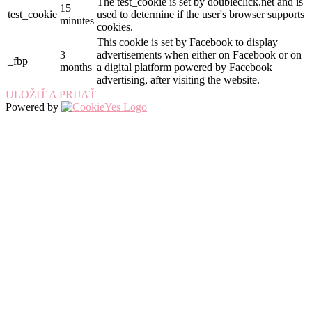
The test_cookie is set by doubleclick.net and is
15
test_cookie
used to determine if the user's browser supports
minutes
cookies.
This cookie is set by Facebook to display
3
advertisements when either on Facebook or on
_fbp
months
a digital platform powered by Facebook
advertising, after visiting the website.
ULOŽIŤ A PRIJAŤ
Powered by