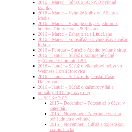
2016 – Marec – Súťaž o SONNO bylinné
kvapky
2016 – Marec – Vyhrajte knihy od Albatros
Media
2016 – Marec – Vyhrajte pobyt v jednom z
hotelov Trinity Hotels & Resorts
2016 – Marec – Zahrajte sa s LittleLane
2016 – Marec – Fotosúťaž o 5 vankúšov s vašou
fotkou
2016 – Február – Súťaž o Apetito bylinný sirup
2016 – Január – Súťaž o kompletné očné
vyšetrenie v hodnote 120€
2016 – Január – Súťaž o víkendový pobyt vo
Wellness Hoteli Borovica
2016 – Január – Súťaž o dojčenskú fľašu
Haberman
2016 – Január – Súťaž o kašmírový šál a
unikátny BIO arganový olej
— Súťaže 2015
2015 – December – Fotosúťaž o účasť v
kalendári
2015 – November – Navrhnite vlastnú
pohľadnicu a vyhrajte
2015 – November – Súťaž s dojčenskou
vodou Lucka