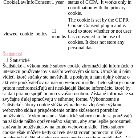
CookieLawInfoConsent
1 year
status of CCPA. It works only in
coordination with the primary
cookie.
The cookie is set by the GDPR
Cookie Consent plugin and is
11
used to store whether or not user
viewed_cookie_policy
months
has consented to the use of
cookies. It does not store any
personal data.
Štatistické
Štatistické
Štatistické a výkonnostné súbory cookie zhromažďujú informácie o
interakcii používateľov s naším webovým sídlom. Umožňujú nám
vidieť, ktoré stránky ste navštívili, a poskytujú nám úplný obraz o
aktivite používateľov na našom webovom sídle. Tieto súbory cookie
pritom nezhromažďujú ani neukladajú žiadne informácie, ktoré by
sa dali priamo spojiť priamo s vašou osobou. Získané informácie sa
zvyčajne ďalej spracúvajú v súhrnnej forme. Výkonnostné a
štatistické súbory cookie slúžia výhradne na zlepšenie výkonu
webového sídla a prispôsobenie online skúsenosti potrebám
používateľa. Výkonnostné a štatistické súbory cookie sa používajú
na základe nášho oprávneného záujmu, aby sme lepšie porozumeli
správaniu používateľov na tomto webovom sídle. Tieto súbory
cookie však môžete kedykoľvek deaktivovať pomocou nižšie
uvedených tlačidiel alebo cez nastavenia v svojom prehliadači. Ak