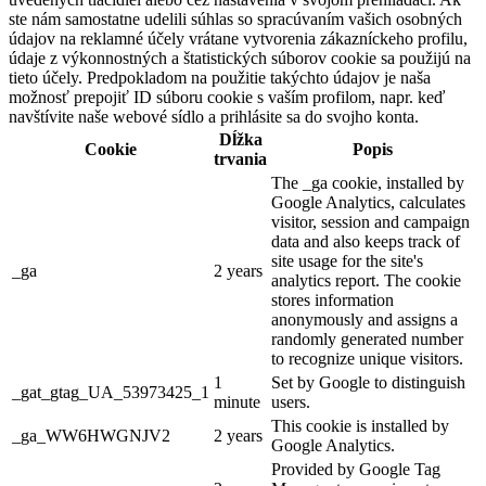
ste nám samostatne udelili súhlas so spracúvaním vašich osobných
údajov na reklamné účely vrátane vytvorenia zákazníckeho profilu,
údaje z výkonnostných a štatistických súborov cookie sa použijú na
tieto účely. Predpokladom na použitie takýchto údajov je naša
možnosť prepojiť ID súboru cookie s vaším profilom, napr. keď
navštívite naše webové sídlo a prihlásite sa do svojho konta.
Dĺžka
Cookie
Popis
trvania
The _ga cookie, installed by
Google Analytics, calculates
visitor, session and campaign
data and also keeps track of
site usage for the site's
_ga
2 years
analytics report. The cookie
stores information
anonymously and assigns a
randomly generated number
to recognize unique visitors.
1
Set by Google to distinguish
_gat_gtag_UA_53973425_1
minute
users.
This cookie is installed by
_ga_WW6HWGNJV2
2 years
Google Analytics.
Provided by Google Tag