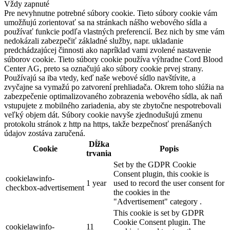
Vždy zapnuté
Pre nevyhnutne potrebné súbory cookie. Tieto súbory cookie vám
umožňujú zorientovať sa na stránkach nášho webového sídla a
používať funkcie podľa vlastných preferencií. Bez nich by sme vám
nedokázali zabezpečiť základné služby, napr. ukladanie
predchádzajúcej činnosti ako napríklad vami zvolené nastavenie
súborov cookie. Tieto súbory cookie používa výhradne Cord Blood
Center AG, preto sa označujú ako súbory cookie prvej strany.
Používajú sa iba vtedy, keď naše webové sídlo navštívite, a
zvyčajne sa vymažú po zatvorení prehliadača. Okrem toho slúžia na
zabezpečenie optimalizovaného zobrazenia webového sídla, ak naň
vstupujete z mobilného zariadenia, aby ste zbytočne nespotrebovali
veľký objem dát. Súbory cookie navyše zjednodušujú zmenu
protokolu stránok z http na https, takže bezpečnosť prenášaných
údajov zostáva zaručená.
Dĺžka
Cookie
Popis
trvania
Set by the GDPR Cookie
Consent plugin, this cookie is
cookielawinfo-
1 year
used to record the user consent for
checkbox-advertisement
the cookies in the
"Advertisement" category .
This cookie is set by GDPR
Cookie Consent plugin. The
cookielawinfo-
11