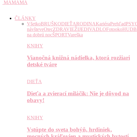
MAMAMA
ČLÁNKY
Všetko
BRUŠKO
DIEŤA
RODINA
Kariéra
Prehľad
PSY
návšteve
Otec
ZDRAVIE
ŽIJE
DIVADLO
Fotooko
HUDB
na dobrú noc
ŠPORT
Vareška
KNIHY
Vianočná knižná nádielka, ktorá rozžiari
detské tváre
DIEŤA
Dieťa a zvierací miláčik: Nie je dôvod na
obavy!
KNIHY
Vstúpte do sveta bohýň, hrdiniek,
mocných kráľovien a mystických bytostí