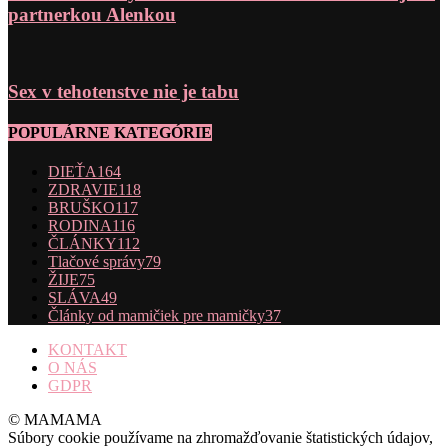
partnerkou Alenkou
Sex v tehotenstve nie je tabu
POPULÁRNE KATEGÓRIE
DIEŤA
164
ZDRAVIE
118
BRUŠKO
117
RODINA
116
ČLÁNKY
112
Tlačové správy
79
ŽIJE
75
SLÁVA
49
Články od mamičiek pre mamičky
37
KONTAKT
O NÁS
GDPR
© MAMAMA
Súbory cookie používame na zhromažďovanie štatistických údajov,