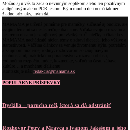
Možno aj u vás to začalo nevinným soplíkom alebo len pozitívnym
antigénovým alebo PCR testom. Kým mnoho detí nemá takmer
žiadne príznaky, iným dá...
MAMAMA je určená primárne pre mamičky, súčasné aj budúce, ale
svojimi témami sa nesústreďuje iba na ne. Vďaka svojmu rozsahu a
pestrému obsahu je zaujímavý pre všetkých. Čitateľky a čitatelia v
MAMAMA nachádzajú nielen témy o zdraví dieťaťa, jeho výžive a
starostlivosti. Väčšina článkov sa venuje životnému štýlu, potrebám
a záujmom modernej rodiny: rozhovorom so zaujímavými
osobnosťami, praktickému poradenstvo z rôznych oblastí,
rodinnému rozpočtu, móde, kozmetike, voľnému času, zábave,
kultúre… a mnohému ďalšiemu.
Kontaktujte nás:
redakcia@mamama.sk
POPULÁRNE PRÍSPEVKY
Dyslália – porucha reči, ktorá sa dá odstrániť
Rozhovor Petry a Mravca s Ivanom Jakešom a jeho