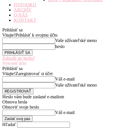
FOTOOKO
ARCHÍV
O NÁS
KONTAKT
Prihlásiť sa
Vitajte!
Prihlásiť k svojmu účtu
Vaše užívateľské meno
heslo
Zabudli ste heslo?
Vytvoriť účet
Prihlásiť sa
Vitajte!
Zaregistrovať si účet
Váš e-mail
Vaše užívateľské meno
Heslo vám bude zaslané e-mailom
Obnova hesla
Obnoviť svoje heslo
Váš e-mail
Hľadať