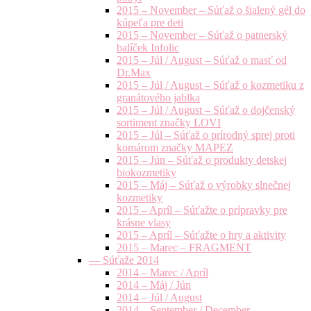
2015 – November – Súťaž o šialený gél do
kúpeľa pre deti
2015 – November – Súťaž o patnerský
balíček Infolic
2015 – Júl / August – Súťaž o masť od
Dr.Max
2015 – Júl / August – Súťaž o kozmetiku z
granátového jablka
2015 – Júl / August – Súťaž o dojčenský
sortiment značky LOVI
2015 – Júl – Súťaž o prírodný sprej proti
komárom značky MAPEZ
2015 – Jún – Súťaž o produkty detskej
biokozmetiky
2015 – Máj – Súťaž o výrobky slnečnej
kozmetiky
2015 – Apríl – Súťažte o prípravky pre
krásne vlasy
2015 – Apríl – Súťažte o hry a aktivity
2015 – Marec – FRAGMENT
— Súťaže 2014
2014 – Marec / Apríl
2014 – Máj / Jún
2014 – Júl / August
2014 – September / December