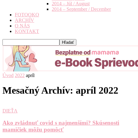
2014 – Júl / August
2014 – September / December
FOTOOKO
ARCHÍV
O NÁS
KONTAKT
Úvod
2022
apríl
Mesačný Archív: apríl 2022
DIEŤA
Ako zvládnuť covid s najmenšími? Skúsenosti
mamičiek môžu pomôcť