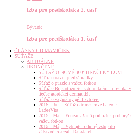
Izba pre predškoláka 2. časť
Bývanie
Izba pre predškoláka 1. časť
ČLÁNKY OD MAMIČIEK
SÚŤAŽE
AKTUÁLNE
UKONČENÉ
SÚŤAŽ O NOVÉ 360° HRNČEKY LOVI
Súťaž o návrh predzáhradky
Súťaž o puzzle s vašou fotkou
Súťaž o Bepanthen Sensiderm krém – novinka v
liečbe atopickej dermatitídy
Súťaž o vaginálny gél Lactofeel
2016 – Jún – Súťaž o trimestrové balenie
LadeeVita
2016 – Máj – Fotosúťaž o 5 podložiek pod myš s
vašou fotkou
2016 – Máj – Vyhrajte rodinný vstup do
zábavného areálu Babyland