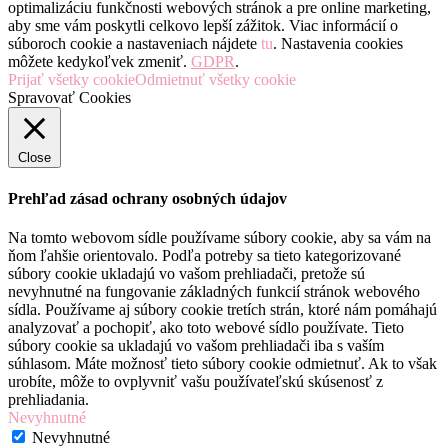
optimalizáciu funkčnosti webových stránok a pre online marketing,
aby sme vám poskytli celkovo lepší zážitok. Viac informácií o
súboroch cookie a nastaveniach nájdete
tu
. Nastavenia cookies
môžete kedykoľvek zmeniť.
GDPR
.
Prijať všetky cookie
Odmietnuť všetky cookie
Spravovať Cookies
Close
Prehľad zásad ochrany osobných údajov
Na tomto webovom sídle používame súbory cookie, aby sa vám na
ňom ľahšie orientovalo. Podľa potreby sa tieto kategorizované
súbory cookie ukladajú vo vašom prehliadači, pretože sú
nevyhnutné na fungovanie základných funkcií stránok webového
sídla. Používame aj súbory cookie tretích strán, ktoré nám pomáhajú
analyzovať a pochopiť, ako toto webové sídlo používate. Tieto
súbory cookie sa ukladajú vo vašom prehliadači iba s vaším
súhlasom. Máte možnosť tieto súbory cookie odmietnuť. Ak to však
urobíte, môže to ovplyvniť vašu používateľskú skúsenosť z
prehliadania.
Nevyhnutné
Nevyhnutné