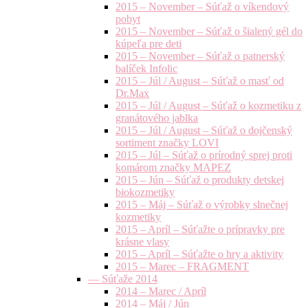
2015 – November – Súťaž o víkendový
pobyt
2015 – November – Súťaž o šialený gél do
kúpeľa pre deti
2015 – November – Súťaž o patnerský
balíček Infolic
2015 – Júl / August – Súťaž o masť od
Dr.Max
2015 – Júl / August – Súťaž o kozmetiku z
granátového jablka
2015 – Júl / August – Súťaž o dojčenský
sortiment značky LOVI
2015 – Júl – Súťaž o prírodný sprej proti
komárom značky MAPEZ
2015 – Jún – Súťaž o produkty detskej
biokozmetiky
2015 – Máj – Súťaž o výrobky slnečnej
kozmetiky
2015 – Apríl – Súťažte o prípravky pre
krásne vlasy
2015 – Apríl – Súťažte o hry a aktivity
2015 – Marec – FRAGMENT
— Súťaže 2014
2014 – Marec / Apríl
2014 – Máj / Jún