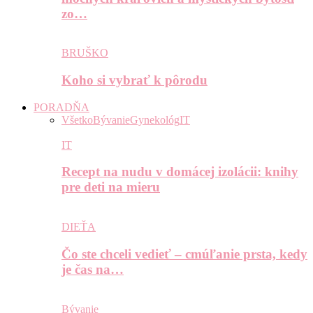
zo…
BRUŠKO
Koho si vybrať k pôrodu
PORADŇA
Všetko
Bývanie
Gynekológ
IT
IT
Recept na nudu v domácej izolácii: knihy
pre deti na mieru
DIEŤA
Čo ste chceli vedieť – cmúľanie prsta, kedy
je čas na…
Bývanie