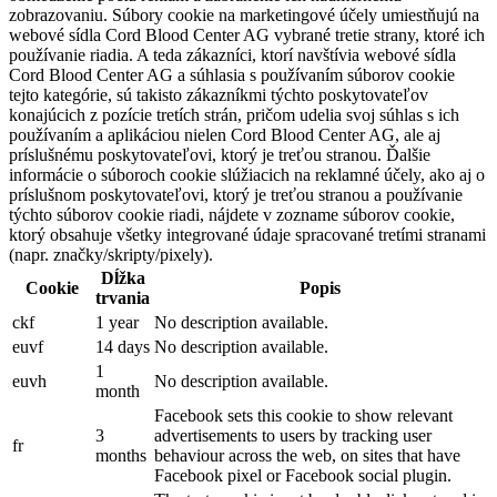
zobrazovaniu. Súbory cookie na marketingové účely umiestňujú na
webové sídla Cord Blood Center AG vybrané tretie strany, ktoré ich
používanie riadia. A teda zákazníci, ktorí navštívia webové sídla
Cord Blood Center AG a súhlasia s používaním súborov cookie
tejto kategórie, sú takisto zákazníkmi týchto poskytovateľov
konajúcich z pozície tretích strán, pričom udelia svoj súhlas s ich
používaním a aplikáciou nielen Cord Blood Center AG, ale aj
príslušnému poskytovateľovi, ktorý je treťou stranou. Ďalšie
informácie o súboroch cookie slúžiacich na reklamné účely, ako aj o
príslušnom poskytovateľovi, ktorý je treťou stranou a používanie
týchto súborov cookie riadi, nájdete v zozname súborov cookie,
ktorý obsahuje všetky integrované údaje spracované tretími stranami
(napr. značky/skripty/pixely).
Dĺžka
Cookie
Popis
trvania
ckf
1 year
No description available.
euvf
14 days
No description available.
1
euvh
No description available.
month
Facebook sets this cookie to show relevant
3
advertisements to users by tracking user
fr
months
behaviour across the web, on sites that have
Facebook pixel or Facebook social plugin.