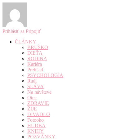
Prihlásiť sa
Pripojiť
ČLÁNKY
BRUŠKO
DIEŤA
RODINA
Kariéra
Prehľad
PSYCHOLOGIA
Radí
SLÁVA
Na návšteve
Otec
ZDRAVIE
ŽIJE
DIVADLO
Fotooko
HUDBA
KNIHY
POZVÁNKY