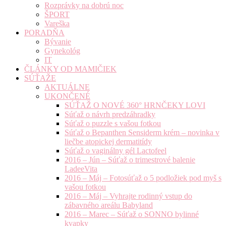
Rozprávky na dobrú noc
ŠPORT
Vareška
PORADŇA
Bývanie
Gynekológ
IT
ČLÁNKY OD MAMIČIEK
SÚŤAŽE
AKTUÁLNE
UKONČENÉ
SÚŤAŽ O NOVÉ 360° HRNČEKY LOVI
Súťaž o návrh predzáhradky
Súťaž o puzzle s vašou fotkou
Súťaž o Bepanthen Sensiderm krém – novinka v
liečbe atopickej dermatitídy
Súťaž o vaginálny gél Lactofeel
2016 – Jún – Súťaž o trimestrové balenie
LadeeVita
2016 – Máj – Fotosúťaž o 5 podložiek pod myš s
vašou fotkou
2016 – Máj – Vyhrajte rodinný vstup do
zábavného areálu Babyland
2016 – Marec – Súťaž o SONNO bylinné
kvapky