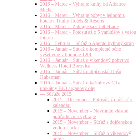
2016 – Marec – Vyhrajte knihy od Albatros
Media
2016 – Marec – Vyhrajte pobyt v jednom z
hotelov Trinity Hotels & Resorts
2016 – Marec – Zahrajte sa s LittleLane
2016 – Marec – Fotosúťaž o 5 vankúšov s vašou
fotkou
2016 – Február – Súťaž o Apetito bylinný sirup
2016 – Január – Súťaž o kompletné očné
vyšetrenie v hodnote 120€
2016 – Január – Súťaž o víkendový pobyt vo
Wellness Hoteli Borovica
2016 – Január – Súťaž o dojčenskú fľašu
Haberman
2016 – Január – Súťaž o kašmírový šál a
unikátny BIO arganový olej
— Súťaže 2015
2015 – December – Fotosúťaž o účasť v
kalendári
2015 – November – Navrhnite vlastnú
pohľadnicu a vyhrajte
2015 – November – Súťaž s dojčenskou
vodou Lucka
2015 – November – Súťaž o víkendový
pobyt