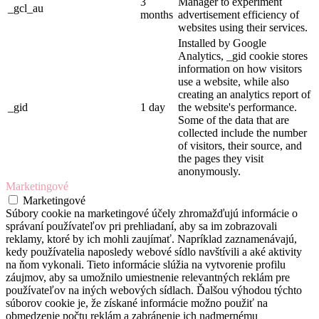
3
Manager to experiment
_gcl_au
months
advertisement efficiency of
websites using their services.
Installed by Google
Analytics, _gid cookie stores
information on how visitors
use a website, while also
creating an analytics report of
_gid
1 day
the website's performance.
Some of the data that are
collected include the number
of visitors, their source, and
the pages they visit
anonymously.
Marketingové
Marketingové
Súbory cookie na marketingové účely zhromažďujú informácie o
správaní používateľov pri prehliadaní, aby sa im zobrazovali
reklamy, ktoré by ich mohli zaujímať. Napríklad zaznamenávajú,
kedy používatelia naposledy webové sídlo navštívili a aké aktivity
na ňom vykonali. Tieto informácie slúžia na vytvorenie profilu
záujmov, aby sa umožnilo umiestnenie relevantných reklám pre
používateľov na iných webových sídlach. Ďalšou výhodou týchto
súborov cookie je, že získané informácie možno použiť na
obmedzenie počtu reklám a zabránenie ich nadmernému