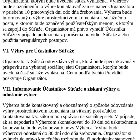
Organizátora, ktorým bude uvedená súťaž vyhlásená. Výhercov
bude s oznámením o výhre kontaktovať zamestnanec Organizátora
v priebehu 10 pracovných dní odo dňa žrebovania. Výherca bude
informovaný o výhre prostredníctvom komentára k súťažnému
postu, v ktorom bude označený používateľským menom, s ktorým
sa zapojil do Súťaže. Organizátor má právo vyradiť Účastníka
Súťaže v prípade podozrenia z porušenia pravidiel Súťaže alebo
použitia neregulárnych postupov.
VI. Výhry pre Účastníkov Súťaže
Organizátor v Súťaži odovzdáva výhru, ktorá bude špecifikovaná v
príspevku na vybranej sociálnej sieti Organizátora, ktorým bude
uvedená časť súťaže vyhlásená. Cenu podľa týchto Pravidiel
poskytuje Organizátor.
VII. Informovanie Účastníkov Súťaže o získaní výhry a
odoslanie výhier
Výherca bude kontaktovaný a oboznámený o spôsobe odovzdania
výhry prostredníctvom komentára na víťazný post a/alebo
kontaktovania tzv. súkromnou správou na sociálnej sieti. V prípade,
ak sa nepodarí s Výhercom skontaktovať do 10 dní od uskutočnenia
žrebovania, bude vyžrebovaný nový Výherca. Výhra bude
výhercovi odoslaná do 30 dní odo dňa žrebovania. Organizátor si
vyhradzuje právo konečného rozhodnutia, či podmienky stanovené