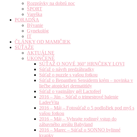
Rozprávky na dobrú noc
ŠPORT
Vareška
PORADŇA
Bývanie
Gynekológ
IT
ČLÁNKY OD MAMIČIEK
SÚŤAŽE
AKTUÁLNE
UKONČENÉ
SÚŤAŽ O NOVÉ 360° HRNČEKY LOVI
Súťaž o návrh predzáhradky
Súťaž o puzzle s vašou fotkou
Súťaž o Bepanthen Sensiderm krém – novinka v
liečbe atopickej dermatitídy
Súťaž o vaginálny gél Lactofeel
2016 – Jún – Súťaž o trimestrové balenie
LadeeVita
2016 – Máj – Fotosúťaž o 5 podložiek pod myš s
vašou fotkou
2016 – Máj – Vyhrajte rodinný vstup do
zábavného areálu Babyland
2016 – Marec – Súťaž o SONNO bylinné
kvapky