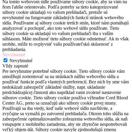
Na tomto webovom sídle používame súbory cookie, aby sa vám na
ňom ľahšie orientovalo. Podľa potreby sa tieto kategorizované
súbory cookie ukladajú vo vašom prehliadači, pretože sú
nevyhnutné na fungovanie základných funkcií stránok webového
sídla. Používame aj súbory cookie tretích strán, ktoré nám pomáhajú
analyzovať a pochopiť, ako toto webové sídlo používate. Tieto
súbory cookie sa ukladajú vo vašom prehliadači iba s vaším
súhlasom. Máte možnosť tieto súbory cookie odmietnuť. Ak to však
urobíte, môže to ovplyvniť vašu používateľskú skúsenosť z
prehliadania.
Nevyhnutné
Nevyhnutné
Vždy zapnuté
Pre nevyhnutne potrebné súbory cookie. Tieto súbory cookie vám
umožňujú zorientovať sa na stránkach nášho webového sídla a
používať funkcie podľa vlastných preferencií. Bez nich by sme vám
nedokázali zabezpečiť základné služby, napr. ukladanie
predchádzajúcej činnosti ako napríklad vami zvolené nastavenie
súborov cookie. Tieto súbory cookie používa výhradne Cord Blood
Center AG, preto sa označujú ako súbory cookie prvej strany.
Používajú sa iba vtedy, keď naše webové sídlo navštívite, a
zvyčajne sa vymažú po zatvorení prehliadača. Okrem toho slúžia na
zabezpečenie optimalizovaného zobrazenia webového sídla, ak naň
vstupujete z mobilného zariadenia, aby ste zbytočne nespotrebovali
veľký objem dát. Súbory cookie navyše zjednodušujú zmenu