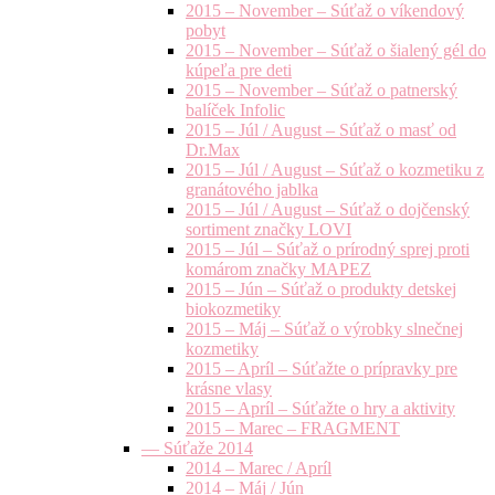
2015 – November – Súťaž o víkendový
pobyt
2015 – November – Súťaž o šialený gél do
kúpeľa pre deti
2015 – November – Súťaž o patnerský
balíček Infolic
2015 – Júl / August – Súťaž o masť od
Dr.Max
2015 – Júl / August – Súťaž o kozmetiku z
granátového jablka
2015 – Júl / August – Súťaž o dojčenský
sortiment značky LOVI
2015 – Júl – Súťaž o prírodný sprej proti
komárom značky MAPEZ
2015 – Jún – Súťaž o produkty detskej
biokozmetiky
2015 – Máj – Súťaž o výrobky slnečnej
kozmetiky
2015 – Apríl – Súťažte o prípravky pre
krásne vlasy
2015 – Apríl – Súťažte o hry a aktivity
2015 – Marec – FRAGMENT
— Súťaže 2014
2014 – Marec / Apríl
2014 – Máj / Jún