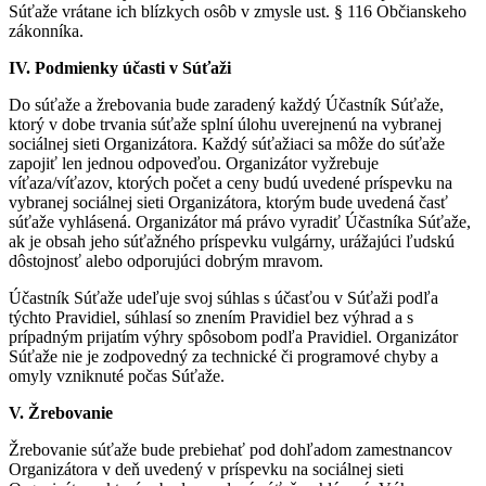
Súťaže vrátane ich blízkych osôb v zmysle ust. § 116 Občianskeho
zákonníka.
IV. Podmienky účasti v Súťaži
Do súťaže a žrebovania bude zaradený každý Účastník Súťaže,
ktorý v dobe trvania súťaže splní úlohu uverejnenú na vybranej
sociálnej sieti Organizátora. Každý súťažiaci sa môže do súťaže
zapojiť len jednou odpoveďou. Organizátor vyžrebuje
víťaza/víťazov, ktorých počet a ceny budú uvedené príspevku na
vybranej sociálnej sieti Organizátora, ktorým bude uvedená časť
súťaže vyhlásená. Organizátor má právo vyradiť Účastníka Súťaže,
ak je obsah jeho súťažného príspevku vulgárny, urážajúci ľudskú
dôstojnosť alebo odporujúci dobrým mravom.
Účastník Súťaže udeľuje svoj súhlas s účasťou v Súťaži podľa
týchto Pravidiel, súhlasí so znením Pravidiel bez výhrad a s
prípadným prijatím výhry spôsobom podľa Pravidiel. Organizátor
Súťaže nie je zodpovedný za technické či programové chyby a
omyly vzniknuté počas Súťaže.
V. Žrebovanie
Žrebovanie súťaže bude prebiehať pod dohľadom zamestnancov
Organizátora v deň uvedený v príspevku na sociálnej sieti