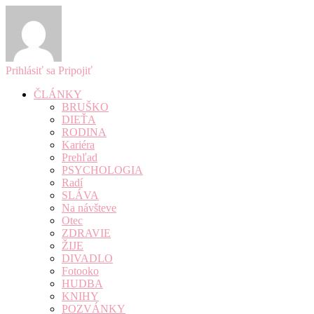
Prihlásiť sa
Pripojiť
ČLÁNKY
BRUŠKO
DIEŤA
RODINA
Kariéra
Prehľad
PSYCHOLOGIA
Radí
SLÁVA
Na návšteve
Otec
ZDRAVIE
ŽIJE
DIVADLO
Fotooko
HUDBA
KNIHY
POZVÁNKY