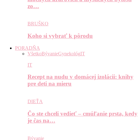
zo…
BRUŠKO
Koho si vybrať k pôrodu
PORADŇA
Všetko
Bývanie
Gynekológ
IT
IT
Recept na nudu v domácej izolácii: knihy
pre deti na mieru
DIEŤA
Čo ste chceli vedieť – cmúľanie prsta, kedy
je čas na…
Bývanie