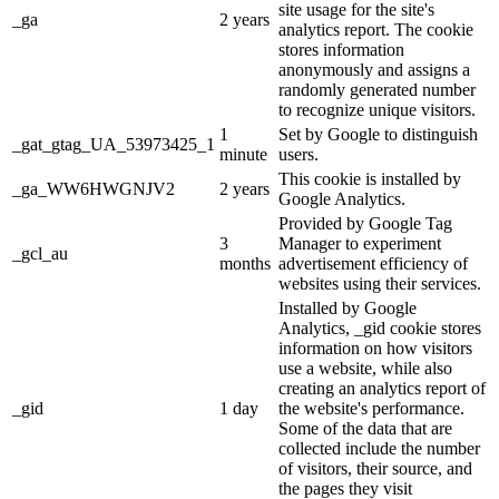
site usage for the site's
_ga
2 years
analytics report. The cookie
stores information
anonymously and assigns a
randomly generated number
to recognize unique visitors.
1
Set by Google to distinguish
_gat_gtag_UA_53973425_1
minute
users.
This cookie is installed by
_ga_WW6HWGNJV2
2 years
Google Analytics.
Provided by Google Tag
3
Manager to experiment
_gcl_au
months
advertisement efficiency of
websites using their services.
Installed by Google
Analytics, _gid cookie stores
information on how visitors
use a website, while also
creating an analytics report of
_gid
1 day
the website's performance.
Some of the data that are
collected include the number
of visitors, their source, and
the pages they visit