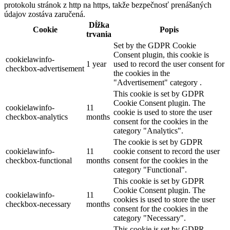
protokolu stránok z http na https, takže bezpečnosť prenášaných
údajov zostáva zaručená.
Dĺžka
Cookie
Popis
trvania
Set by the GDPR Cookie
Consent plugin, this cookie is
cookielawinfo-
1 year
used to record the user consent for
checkbox-advertisement
the cookies in the
"Advertisement" category .
This cookie is set by GDPR
Cookie Consent plugin. The
cookielawinfo-
11
cookie is used to store the user
checkbox-analytics
months
consent for the cookies in the
category "Analytics".
The cookie is set by GDPR
cookielawinfo-
11
cookie consent to record the user
checkbox-functional
months
consent for the cookies in the
category "Functional".
This cookie is set by GDPR
Cookie Consent plugin. The
cookielawinfo-
11
cookies is used to store the user
checkbox-necessary
months
consent for the cookies in the
category "Necessary".
This cookie is set by GDPR