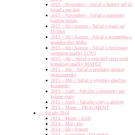
2015 – November – Súťaž o šialený gél do
kúpeľa pre deti
2015 – November – Súťaž o patnerský
balíček Infolic
2015 – Júl / August – Súťaž o masť od
Dr.Max
2015 – Júl / August – Súťaž o kozmetiku z
granátového jablka
2015 – Júl / August – Súťaž o dojčenský
sortiment značky LOVI
2015 – Júl – Súťaž o prírodný sprej proti
komárom značky MAPEZ
2015 – Jún – Súťaž o produkty detskej
biokozmetiky
2015 – Máj – Súťaž o výrobky slnečnej
kozmetiky
2015 – Apríl – Súťažte o prípravky pre
krásne vlasy
2015 – Apríl – Súťažte o hry a aktivity
2015 – Marec – FRAGMENT
— Súťaže 2014
2014 – Marec / Apríl
2014 – Máj / Jún
2014 – Júl / August
2014 – September / December