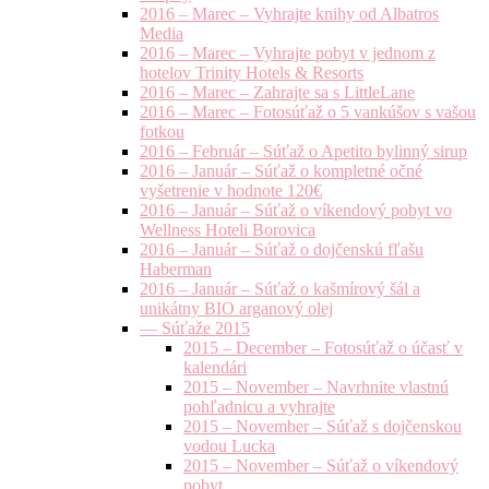
2016 – Marec – Vyhrajte knihy od Albatros
Media
2016 – Marec – Vyhrajte pobyt v jednom z
hotelov Trinity Hotels & Resorts
2016 – Marec – Zahrajte sa s LittleLane
2016 – Marec – Fotosúťaž o 5 vankúšov s vašou
fotkou
2016 – Február – Súťaž o Apetito bylinný sirup
2016 – Január – Súťaž o kompletné očné
vyšetrenie v hodnote 120€
2016 – Január – Súťaž o víkendový pobyt vo
Wellness Hoteli Borovica
2016 – Január – Súťaž o dojčenskú fľašu
Haberman
2016 – Január – Súťaž o kašmírový šál a
unikátny BIO arganový olej
— Súťaže 2015
2015 – December – Fotosúťaž o účasť v
kalendári
2015 – November – Navrhnite vlastnú
pohľadnicu a vyhrajte
2015 – November – Súťaž s dojčenskou
vodou Lucka
2015 – November – Súťaž o víkendový
pobyt