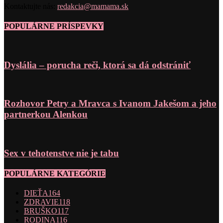
Kontaktujte nás:
redakcia@mamama.sk
POPULÁRNE PRÍSPEVKY
Dyslália – porucha reči, ktorá sa dá odstrániť
Rozhovor Petry a Mravca s Ivanom Jakešom a jeho
partnerkou Alenkou
Sex v tehotenstve nie je tabu
POPULÁRNE KATEGÓRIE
DIEŤA
164
ZDRAVIE
118
BRUŠKO
117
RODINA
116