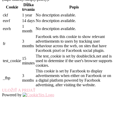
Dĺžka
Cookie
Popis
trvania
ckf
1 year
No description available.
euvf
14 days
No description available.
1
euvh
No description available.
month
Facebook sets this cookie to show relevant
3
advertisements to users by tracking user
fr
months
behaviour across the web, on sites that have
Facebook pixel or Facebook social plugin.
The test_cookie is set by doubleclick.net and is
15
test_cookie
used to determine if the user's browser supports
minutes
cookies.
This cookie is set by Facebook to display
3
advertisements when either on Facebook or on
_fbp
months
a digital platform powered by Facebook
advertising, after visiting the website.
ULOŽIŤ A PRIJAŤ
Powered by