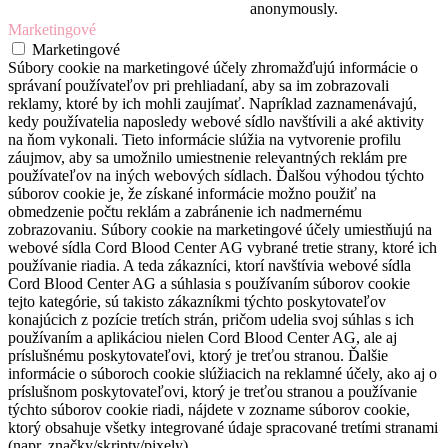
anonymously.
Marketingové
Marketingové
Súbory cookie na marketingové účely zhromažďujú informácie o
správaní používateľov pri prehliadaní, aby sa im zobrazovali
reklamy, ktoré by ich mohli zaujímať. Napríklad zaznamenávajú,
kedy používatelia naposledy webové sídlo navštívili a aké aktivity
na ňom vykonali. Tieto informácie slúžia na vytvorenie profilu
záujmov, aby sa umožnilo umiestnenie relevantných reklám pre
používateľov na iných webových sídlach. Ďalšou výhodou týchto
súborov cookie je, že získané informácie možno použiť na
obmedzenie počtu reklám a zabránenie ich nadmernému
zobrazovaniu. Súbory cookie na marketingové účely umiestňujú na
webové sídla Cord Blood Center AG vybrané tretie strany, ktoré ich
používanie riadia. A teda zákazníci, ktorí navštívia webové sídla
Cord Blood Center AG a súhlasia s používaním súborov cookie
tejto kategórie, sú takisto zákazníkmi týchto poskytovateľov
konajúcich z pozície tretích strán, pričom udelia svoj súhlas s ich
používaním a aplikáciou nielen Cord Blood Center AG, ale aj
príslušnému poskytovateľovi, ktorý je treťou stranou. Ďalšie
informácie o súboroch cookie slúžiacich na reklamné účely, ako aj o
príslušnom poskytovateľovi, ktorý je treťou stranou a používanie
týchto súborov cookie riadi, nájdete v zozname súborov cookie,
ktorý obsahuje všetky integrované údaje spracované tretími stranami
(napr. značky/skripty/pixely).