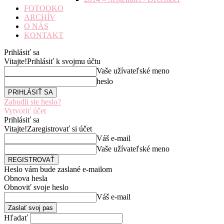
FOTOOKO
ARCHÍV
O NÁS
KONTAKT
Prihlásiť sa
Vitajte!
Prihlásiť k svojmu účtu
Vaše užívateľské meno
heslo
Zabudli ste heslo?
Vytvoriť účet
Prihlásiť sa
Vitajte!
Zaregistrovať si účet
Váš e-mail
Vaše užívateľské meno
Heslo vám bude zaslané e-mailom
Obnova hesla
Obnoviť svoje heslo
Váš e-mail
Hľadať