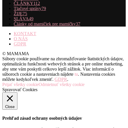
ČLÁNKY
112
Tlačové správy
79
ŽIJE
75
SLÁVA
49
Články od mamičiek pre mamičky
37
KONTAKT
O NÁS
GDPR
© MAMAMA
Súbory cookie používame na zhromažďovanie štatistických údajov,
optimalizáciu funkčnosti webových stránok a pre online marketing,
aby sme vám poskytli celkovo lepší zážitok. Viac informácií o
súboroch cookie a nastaveniach nájdete
tu
. Nastavenia cookies
môžete kedykoľvek zmeniť.
GDPR
.
Prijať všetky cookie
Odmietnuť všetky cookie
Spravovať Cookies
Close
Prehľad zásad ochrany osobných údajov