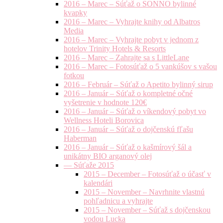
2016 – Marec – Súťaž o SONNO bylinné
kvapky
2016 – Marec – Vyhrajte knihy od Albatros
Media
2016 – Marec – Vyhrajte pobyt v jednom z
hotelov Trinity Hotels & Resorts
2016 – Marec – Zahrajte sa s LittleLane
2016 – Marec – Fotosúťaž o 5 vankúšov s vašou
fotkou
2016 – Február – Súťaž o Apetito bylinný sirup
2016 – Január – Súťaž o kompletné očné
vyšetrenie v hodnote 120€
2016 – Január – Súťaž o víkendový pobyt vo
Wellness Hoteli Borovica
2016 – Január – Súťaž o dojčenskú fľašu
Haberman
2016 – Január – Súťaž o kašmírový šál a
unikátny BIO arganový olej
— Súťaže 2015
2015 – December – Fotosúťaž o účasť v
kalendári
2015 – November – Navrhnite vlastnú
pohľadnicu a vyhrajte
2015 – November – Súťaž s dojčenskou
vodou Lucka