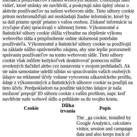
vidieť, ktoré stránky ste navštívili, a poskytujú nám úplný obraz o
aktivite používateľov na našom webovom sídle. Tieto súbory cookie
pritom nezhromažďujú ani neukladajú žiadne informácie, ktoré by
sa dali priamo spojiť priamo s vašou osobou. Získané informácie sa
zvyčajne ďalej spracúvajú v súhrnnej forme. Výkonnostné a
štatistické súbory cookie slúžia výhradne na zlepšenie výkonu
webového sídla a prispôsobenie online skúsenosti potrebám
používateľa. Výkonnostné a štatistické súbory cookie sa používajú
na základe nášho oprávneného záujmu, aby sme lepšie porozumeli
správaniu používateľov na tomto webovom sídle. Tieto súbory
cookie však môžete kedykoľvek deaktivovať pomocou nižšie
uvedených tlačidiel alebo cez nastavenia v svojom prehliadači. Ak
ste nám samostatne udelili súhlas so spracúvaním vašich osobných
údajov na reklamné účely vrátane vytvorenia zákazníckeho profilu,
údaje z výkonnostných a štatistických súborov cookie sa použijú na
tieto účely. Predpokladom na použitie takýchto údajov je naša
možnosť prepojiť ID súboru cookie s vaším profilom, napr. keď
navštívite naše webové sídlo a prihlásite sa do svojho konta.
Dĺžka
Cookie
Popis
trvania
The _ga cookie, installed by
Google Analytics, calculates
visitor, session and campaign
data and also keeps track of