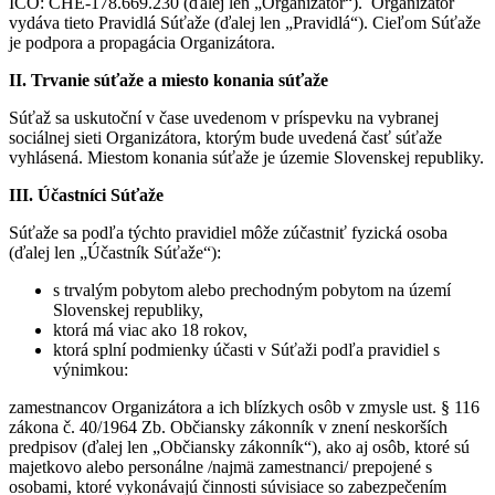
IČO: CHE-178.669.230 (ďalej len „Organizátor“). Organizátor
vydáva tieto Pravidlá Súťaže (ďalej len „Pravidlá“). Cieľom Súťaže
je podpora a propagácia Organizátora.
II. Trvanie súťaže a miesto konania súťaže
Súťaž sa uskutoční v čase uvedenom v príspevku na vybranej
sociálnej sieti Organizátora, ktorým bude uvedená časť súťaže
vyhlásená. Miestom konania súťaže je územie Slovenskej republiky.
III. Účastníci Súťaže
Súťaže sa podľa týchto pravidiel môže zúčastniť fyzická osoba
(ďalej len „Účastník Súťaže“):
s trvalým pobytom alebo prechodným pobytom na území
Slovenskej republiky,
ktorá má viac ako 18 rokov,
ktorá splní podmienky účasti v Súťaži podľa pravidiel s
výnimkou:
zamestnancov Organizátora a ich blízkych osôb v zmysle ust. § 116
zákona č. 40/1964 Zb. Občiansky zákonník v znení neskorších
predpisov (ďalej len „Občiansky zákonník“), ako aj osôb, ktoré sú
majetkovo alebo personálne /najmä zamestnanci/ prepojené s
osobami, ktoré vykonávajú činnosti súvisiace so zabezpečením