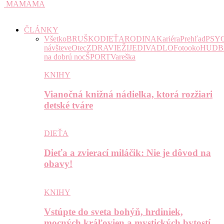
MAMAMA
ČLÁNKY
Všetko
BRUŠKO
DIEŤA
RODINA
Kariéra
Prehľad
PSY
návšteve
Otec
ZDRAVIE
ŽIJE
DIVADLO
Fotooko
HUDB
na dobrú noc
ŠPORT
Vareška
KNIHY
Vianočná knižná nádielka, ktorá rozžiari
detské tváre
DIEŤA
Dieťa a zvierací miláčik: Nie je dôvod na
obavy!
KNIHY
Vstúpte do sveta bohýň, hrdiniek,
mocných kráľovien a mystických bytostí