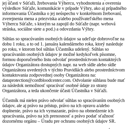
jej účasti v Súťaži, žrebovania Výhercu, vyhodnotenia a overenia
výsledkov Súťaže, komunikácie v prípade Výhry, ako aj prípadného
informovania Účastníka o jej neúspechu v konkrétnom žrebovaní,
zverejnenia mena a priezviska a/alebo používateľského mena
Výhercu Súťaže, s ktorým sa zapojil do Súťaže (napr. webová
stránka, sociálne siete a pod.) a odovzdania Výhry.
Súhlas so spracúvaním osobných údajov sa udeľuje dobrovoľne na
dobu 1 roku, a to od 1. januára kalendárneho roka, ktorý nasleduje
po roku, v ktorom bol súhlas Účastníka udelený. Súhlas so
spracúvaním osobných údajov je možné kedykoľvek písomne,
formou doporučeného listu odvolať prostredníctvom kontaktných
údajov Organizátora dostupných napr. na web sídle alebo sídle
Organizátora uvedených v týchto Pravidlách alebo prostredníctvom
kontaktovania zodpovednej osoby Organizátora na:
dataprotection@cordbloodcenter.com. Odvolanie súhlasu bude mať
za následok nemožnosť spracúvať osobné údaje zo strany
Organizátora, a teda ukončenie účasti Účastníka v Súťaži.
Účastník má nielen právo odvolať súhlas so spracúvaním osobných
údajov, ale aj právo na prístup, právo na ich opravu a/alebo
doplnenie, právo na ich vymazanie, právo na obmedzenie ich
spracúvania, právo na ich prenosnosť a právo podať sťažnosť
dozornému orgánu – Úradu pre ochranu osobných údajov SR.