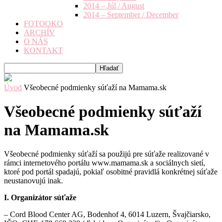
2014 – Júl / August
2014 – September / December
FOTOOKO
ARCHÍV
O NÁS
KONTAKT
Úvod
Všeobecné podmienky súťaží na Mamama.sk
Všeobecné podmienky súťaží
na Mamama.sk
Všeobecné podmienky súťaží sa použijú pre súťaže realizované v
rámci internetového portálu www.mamama.sk a sociálnych sietí,
ktoré pod portál spadajú, pokiaľ osobitné pravidlá konkrétnej súťaže
neustanovujú inak.
I. Organizátor súťaže
– Cord Blood Center AG, Bodenhof 4, 6014 Luzern, Švajčiarsko,