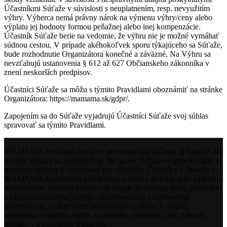
Účastníkmi Súťaže v súvislosti s neuplatnením, resp. nevyužitím
výhry. Výherca nemá právny nárok na výmenu výhry/ceny alebo
výplatu jej hodnoty formou peňažnej alebo inej kompenzácie.
Účastník Súťaže berie na vedomie, že výhru nie je možné vymáhať
súdnou cestou. V prípade akéhokoľvek sporu týkajúceho sa Súťaže,
bude rozhodnutie Organizátora konečné a záväzné. Na Výhru sa
nevzťahujú ustanovenia § 612 až 627 Občianskeho zákonníka v
znení neskorších predpisov.
Účastníci Súťaže sa môžu s týmito Pravidlami oboznámiť na stránke
Organizátora: https://mamama.sk/gdpr/.
Zapojením sa do Súťaže vyjadrujú Účastníci Súťaže svoj súhlas
spravovať sa týmito Pravidlami.
MAMAMA je určená primárne pre mamičky, súčasné aj budúce, ale
svojimi témami sa nesústreďuje iba na ne. Vďaka svojmu rozsahu a
pestrému obsahu je zaujímavý pre všetkých. Čitateľky a čitatelia v
MAMAMA nachádzajú nielen témy o zdraví dieťaťa, jeho výžive a
starostlivosti. Väčšina článkov sa venuje životnému štýlu, potrebám
a záujmom modernej rodiny: rozhovorom so zaujímavými
osobnosťami, praktickému poradenstvo z rôznych oblastí,
rodinnému rozpočtu, móde, kozmetike, voľnému času, zábave,
kultúre… a mnohému ďalšiemu.