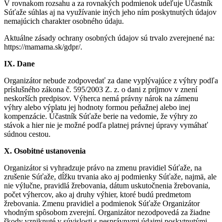
V rovnakom rozsahu a za rovnakých podmienok udeľuje Účastník
Súťaže súhlas aj na využívanie iných jeho ním poskytnutých údajov
nemajúcich charakter osobného údaju.
Aktuálne zásady ochrany osobných údajov sú trvalo zverejnené na:
https://mamama.sk/gdpr/.
IX. Dane
Organizátor nebude zodpovedať za dane vyplývajúce z výhry podľa
príslušného zákona č. 595/2003 Z. z. o dani z príjmov v znení
neskorších predpisov. Výherca nemá právny nárok na zámenu
výhry alebo výplatu jej hodnoty formou peňažnej alebo inej
kompenzácie. Účastník Súťaže berie na vedomie, že výhry zo
stávok a hier nie je možné podľa platnej právnej úpravy vymáhať
súdnou cestou.
X. Osobitné ustanovenia
Organizátor si vyhradzuje právo na zmenu pravidiel Súťaže, na
zrušenie Súťaže, dĺžku trvania ako aj podmienky Súťaže, najmä, ale
nie výlučne, pravidlá žrebovania, dátum uskutočnenia žrebovania,
počet výhercov, ako aj druhy výhier, ktoré budú predmetom
žrebovania. Zmenu pravidiel a podmienok Súťaže Organizátor
vhodným spôsobom zverejní. Organizátor nezodpovedá za žiadne
škody vzniknuté v súvislosti s nesprávnymi údajmi poskytnutými