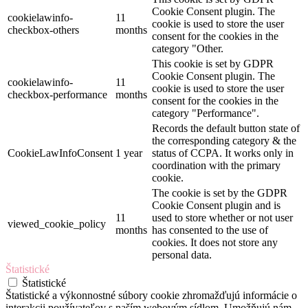
Cookie Consent plugin. The
cookielawinfo-
11
cookie is used to store the user
checkbox-others
months
consent for the cookies in the
category "Other.
This cookie is set by GDPR
Cookie Consent plugin. The
cookielawinfo-
11
cookie is used to store the user
checkbox-performance
months
consent for the cookies in the
category "Performance".
Records the default button state of
the corresponding category & the
CookieLawInfoConsent
1 year
status of CCPA. It works only in
coordination with the primary
cookie.
The cookie is set by the GDPR
Cookie Consent plugin and is
11
used to store whether or not user
viewed_cookie_policy
months
has consented to the use of
cookies. It does not store any
personal data.
Štatistické
Štatistické
Štatistické a výkonnostné súbory cookie zhromažďujú informácie o
interakcii používateľov s naším webovým sídlom. Umožňujú nám