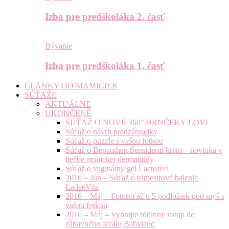
Izba pre predškoláka 2. časť
Bývanie
Izba pre predškoláka 1. časť
ČLÁNKY OD MAMIČIEK
SÚŤAŽE
AKTUÁLNE
UKONČENÉ
SÚŤAŽ O NOVÉ 360° HRNČEKY LOVI
Súťaž o návrh predzáhradky
Súťaž o puzzle s vašou fotkou
Súťaž o Bepanthen Sensiderm krém – novinka v
liečbe atopickej dermatitídy
Súťaž o vaginálny gél Lactofeel
2016 – Jún – Súťaž o trimestrové balenie
LadeeVita
2016 – Máj – Fotosúťaž o 5 podložiek pod myš s
vašou fotkou
2016 – Máj – Vyhrajte rodinný vstup do
zábavného areálu Babyland