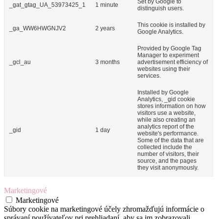
Set by Google to
_gat_gtag_UA_53973425_1
1 minute
distinguish users.
This cookie is installed by
_ga_WW6HWGNJV2
2 years
Google Analytics.
Provided by Google Tag
Manager to experiment
_gcl_au
3 months
advertisement efficiency of
websites using their
services.
Installed by Google
Analytics, _gid cookie
stores information on how
visitors use a website,
while also creating an
analytics report of the
_gid
1 day
website's performance.
Some of the data that are
collected include the
number of visitors, their
source, and the pages
they visit anonymously.
Marketingové
Marketingové
Súbory cookie na marketingové účely zhromažďujú informácie o
správaní používateľov pri prehliadaní, aby sa im zobrazovali