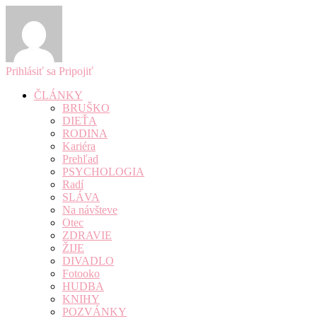
Prihlásiť sa
Pripojiť
ČLÁNKY
BRUŠKO
DIEŤA
RODINA
Kariéra
Prehľad
PSYCHOLOGIA
Radí
SLÁVA
Na návšteve
Otec
ZDRAVIE
ŽIJE
DIVADLO
Fotooko
HUDBA
KNIHY
POZVÁNKY