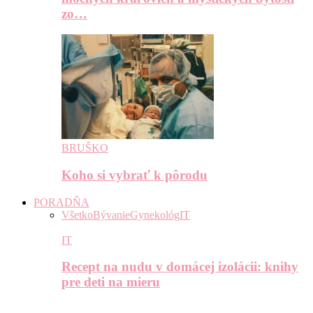
zo…
BRUŠKO
Koho si vybrať k pôrodu
PORADŇA
Všetko
Bývanie
Gynekológ
IT
IT
Recept na nudu v domácej izolácii: knihy
pre deti na mieru