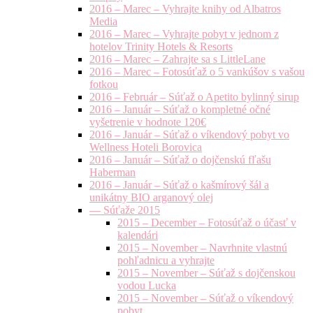
2016 – Marec – Vyhrajte knihy od Albatros
Media
2016 – Marec – Vyhrajte pobyt v jednom z
hotelov Trinity Hotels & Resorts
2016 – Marec – Zahrajte sa s LittleLane
2016 – Marec – Fotosúťaž o 5 vankúšov s vašou
fotkou
2016 – Február – Súťaž o Apetito bylinný sirup
2016 – Január – Súťaž o kompletné očné
vyšetrenie v hodnote 120€
2016 – Január – Súťaž o víkendový pobyt vo
Wellness Hoteli Borovica
2016 – Január – Súťaž o dojčenskú fľašu
Haberman
2016 – Január – Súťaž o kašmírový šál a
unikátny BIO arganový olej
— Súťaže 2015
2015 – December – Fotosúťaž o účasť v
kalendári
2015 – November – Navrhnite vlastnú
pohľadnicu a vyhrajte
2015 – November – Súťaž s dojčenskou
vodou Lucka
2015 – November – Súťaž o víkendový
pobyt