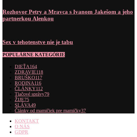
Rozhovor Petry a Mravca s Ivanom Jakešom a jeho
partnerkou Alenkou
Sex v tehotenstve nie je tabu
POPULÁRNE KATEGÓRIE
DIEŤA
164
ZDRAVIE
118
BRUŠKO
117
RODINA
116
ČLÁNKY
112
Tlačové správy
79
ŽIJE
75
SLÁVA
49
Články od mamičiek pre mamičky
37
KONTAKT
O NÁS
GDPR