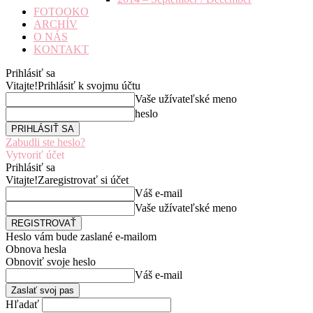
FOTOOKO
ARCHÍV
O NÁS
KONTAKT
Prihlásiť sa
Vitajte!
Prihlásiť k svojmu účtu
Vaše užívateľské meno
heslo
Zabudli ste heslo?
Vytvoriť účet
Prihlásiť sa
Vitajte!
Zaregistrovať si účet
Váš e-mail
Vaše užívateľské meno
Heslo vám bude zaslané e-mailom
Obnova hesla
Obnoviť svoje heslo
Váš e-mail
Hľadať