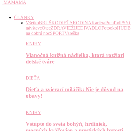
MAMAMA
ČLÁNKY
Všetko
BRUŠKO
DIEŤA
RODINA
Kariéra
Prehľad
PSY
návšteve
Otec
ZDRAVIE
ŽIJE
DIVADLO
Fotooko
HUDB
na dobrú noc
ŠPORT
Vareška
KNIHY
Vianočná knižná nádielka, ktorá rozžiari
detské tváre
DIEŤA
Dieťa a zvierací miláčik: Nie je dôvod na
obavy!
KNIHY
Vstúpte do sveta bohýň, hrdiniek,
mocných kráľovien a mystických bytostí