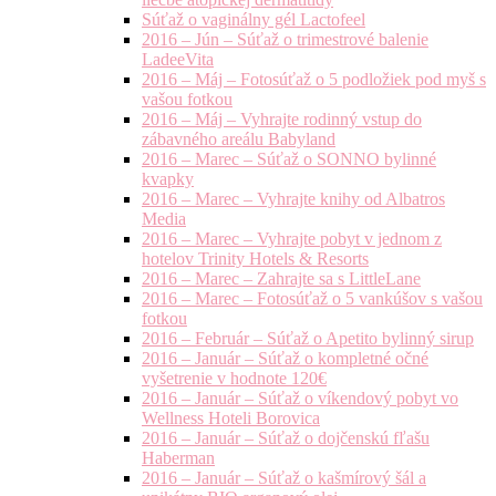
Súťaž o vaginálny gél Lactofeel
2016 – Jún – Súťaž o trimestrové balenie
LadeeVita
2016 – Máj – Fotosúťaž o 5 podložiek pod myš s
vašou fotkou
2016 – Máj – Vyhrajte rodinný vstup do
zábavného areálu Babyland
2016 – Marec – Súťaž o SONNO bylinné
kvapky
2016 – Marec – Vyhrajte knihy od Albatros
Media
2016 – Marec – Vyhrajte pobyt v jednom z
hotelov Trinity Hotels & Resorts
2016 – Marec – Zahrajte sa s LittleLane
2016 – Marec – Fotosúťaž o 5 vankúšov s vašou
fotkou
2016 – Február – Súťaž o Apetito bylinný sirup
2016 – Január – Súťaž o kompletné očné
vyšetrenie v hodnote 120€
2016 – Január – Súťaž o víkendový pobyt vo
Wellness Hoteli Borovica
2016 – Január – Súťaž o dojčenskú fľašu
Haberman
2016 – Január – Súťaž o kašmírový šál a