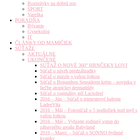
Rozprávky na dobrú noc
ŠPORT
Vareška
PORADŇA
Bývanie
Gynekológ
IT
ČLÁNKY OD MAMIČIEK
SÚŤAŽE
AKTUÁLNE
UKONČENÉ
SÚŤAŽ O NOVÉ 360° HRNČEKY LOVI
Súťaž o návrh predzáhradky
Súťaž o puzzle s vašou fotkou
Súťaž o Bepanthen Sensiderm krém – novinka v
liečbe atopickej dermatitídy
Súťaž o vaginálny gél Lactofeel
2016 – Jún – Súťaž o trimestrové balenie
LadeeVita
2016 – Máj – Fotosúťaž o 5 podložiek pod myš s
vašou fotkou
2016 – Máj – Vyhrajte rodinný vstup do
zábavného areálu Babyland
2016 – Marec – Súťaž o SONNO bylinné
kvapky