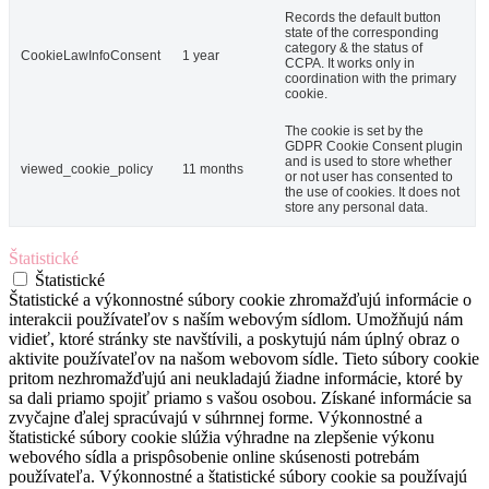
Records the default button
state of the corresponding
category & the status of
CookieLawInfoConsent
1 year
CCPA. It works only in
coordination with the primary
cookie.
The cookie is set by the
GDPR Cookie Consent plugin
and is used to store whether
viewed_cookie_policy
11 months
or not user has consented to
the use of cookies. It does not
store any personal data.
Štatistické
Štatistické
Štatistické a výkonnostné súbory cookie zhromažďujú informácie o
interakcii používateľov s naším webovým sídlom. Umožňujú nám
vidieť, ktoré stránky ste navštívili, a poskytujú nám úplný obraz o
aktivite používateľov na našom webovom sídle. Tieto súbory cookie
pritom nezhromažďujú ani neukladajú žiadne informácie, ktoré by
sa dali priamo spojiť priamo s vašou osobou. Získané informácie sa
zvyčajne ďalej spracúvajú v súhrnnej forme. Výkonnostné a
štatistické súbory cookie slúžia výhradne na zlepšenie výkonu
webového sídla a prispôsobenie online skúsenosti potrebám
používateľa. Výkonnostné a štatistické súbory cookie sa používajú