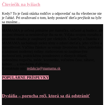
Človiečik na lyžiach
Kedy? To je častá otázka rodičov a odpovedať na ňu všeobecne nie
je ľahké. Pri uvažovaní o tom, kedy postaviť dieťa prvýkrát na lyže
sa musíme...
MAMAMA je určená primárne pre mamičky, súčasné aj budúce, ale
svojimi témami sa nesústreďuje iba na ne. Vďaka svojmu rozsahu a
pestrému obsahu je zaujímavý pre všetkých. Čitateľky a čitatelia v
MAMAMA nachádzajú nielen témy o zdraví dieťaťa, jeho výžive a
starostlivosti. Väčšina článkov sa venuje životnému štýlu, potrebám
a záujmom modernej rodiny: rozhovorom so zaujímavými
osobnosťami, praktickému poradenstvo z rôznych oblastí,
rodinnému rozpočtu, móde, kozmetike, voľnému času, zábave,
kultúre… a mnohému ďalšiemu.
Kontaktujte nás:
redakcia@mamama.sk
POPULÁRNE PRÍSPEVKY
Dyslália – porucha reči, ktorá sa dá odstrániť