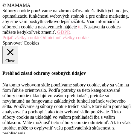
© MAMAMA
Súbory cookie používame na zhromažďovanie štatistických údajov,
optimalizáciu funkčnosti webových stránok a pre online marketing,
aby sme vám poskytli celkovo lepší zážitok. Viac informácií o
súboroch cookie a nastaveniach nájdete
tu
. Nastavenia cookies
môžete kedykoľvek zmeniť.
GDPR
.
Prijať všetky cookie
Odmietnuť všetky cookie
Spravovať Cookies
Close
Prehľad zásad ochrany osobných údajov
Na tomto webovom sídle používame súbory cookie, aby sa vám na
ňom ľahšie orientovalo. Podľa potreby sa tieto kategorizované
súbory cookie ukladajú vo vašom prehliadači, pretože sú
nevyhnutné na fungovanie základných funkcií stránok webového
sídla. Používame aj súbory cookie tretích strán, ktoré nám pomáhajú
analyzovať a pochopiť, ako toto webové sídlo používate. Tieto
súbory cookie sa ukladajú vo vašom prehliadači iba s vaším
súhlasom. Máte možnosť tieto súbory cookie odmietnuť. Ak to však
urobíte, môže to ovplyvniť vašu používateľskú skúsenosť z
prehliadania.