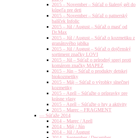
2015 – November – Súťaž o šialený gél do
kúpeľa pre deti
2015 – November – Súťaž o patnerský
balíček Infolic
2015 – Júl / August – Súťaž o masť od
Dr.Max
2015 – Júl / August – Súťaž o kozmetiku z
granátového jablka
2015 – Júl / August – Súťaž o dojčenský
sortiment značky LOVI
2015 – Júl – Súťaž o prírodný sprej proti
komárom značky MAPEZ
2015 – Jún – Súťaž o produkty detskej
biokozmetiky
2015 – Máj – Súťaž o výrobky slnečnej
kozmetiky
2015 – Apríl – Súťažte o prípravky pre
krásne vlasy
2015 – Apríl – Súťažte o hry a aktivity
2015 – Marec – FRAGMENT
— Súťaže 2014
2014 – Marec / Apríl
2014 – Máj / Jún
2014 – Júl / August
2014 – September / December