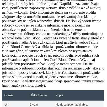
reklamy, ktoré by ich mohli zaujímať. Napríklad zaznamenávajú,
kedy používatelia naposledy webové sídlo navštívili a aké aktivity
na ňom vykonali. Tieto informácie slúžia na vytvorenie profilu
záujmov, aby sa umožnilo umiestnenie relevantných reklám pre
používateľov na iných webových sídlach. Ďalšou výhodou týchto
súborov cookie je, že získané informácie možno použiť na
obmedzenie počtu reklám a zabránenie ich nadmernému
zobrazovaniu. Súbory cookie na marketingové účely umiestňujú na
webové sídla Cord Blood Center AG vybrané tretie strany, ktoré ich
používanie riadia. A teda zákazníci, ktorí navštívia webové sídla
Cord Blood Center AG a súhlasia s používaním súborov cookie
tejto kategórie, sú takisto zákazníkmi týchto poskytovateľov
konajúcich z pozície tretích strán, pričom udelia svoj súhlas s ich
používaním a aplikáciou nielen Cord Blood Center AG, ale aj
príslušnému poskytovateľovi, ktorý je treťou stranou. Ďalšie
informácie o súboroch cookie slúžiacich na reklamné účely, ako aj o
príslušnom poskytovateľovi, ktorý je treťou stranou a používanie
týchto súborov cookie riadi, nájdete v zozname súborov cookie,
ktorý obsahuje všetky integrované údaje spracované tretími stranami
(napr. značky/skripty/pixely).
Cookie
Dĺžka trvania
Popis
ckf
1 year
No description available.