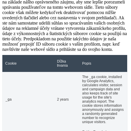
na základe nášho oprávneného záujmu, aby sme lepšie porozumeli
správaniu používateľov na tomto webovom sídle. Tieto súbory
cookie však môžete kedykoľvek deaktivovať pomocou nižšie
uvedených tlačidiel alebo cez nastavenia v svojom prehliadači. Ak
ste nám samostatne udelili súhlas so spracúvaním vašich osobných
údajov na reklamné účely vrátane vytvorenia zákazníckeho profilu,
údaje z výkonnostných a štatistických súborov cookie sa použijú na
tieto účely. Predpokladom na použitie takýchto údajov je naša
možnosť prepojiť ID súboru cookie s vaším profilom, napr. keď
navštívite naše webové sídlo a prihlásite sa do svojho konta.
Dĺžka
Cookie
Popis
trvania
The _ga cookie, installed
by Google Analytics,
calculates visitor, session
and campaign data and
also keeps track of site
usage for the site's
_ga
2 years
analytics report. The
cookie stores information
anonymously and assigns
a randomly generated
number to recognize
unique visitors.