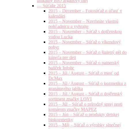
unikátny BIO arganový olej
— Súťaže 2015
2015 – December – Fotosúťaž o účasť v
kalendári
2015 – November – Navrhnite vlastnú
pohľadnicu a vyhrajte
2015 – November – Súťaž s dojčenskou
vodou Lucka
2015 – November – Súťaž o víkendový
pobyt
2015 – November – Súťaž o šialený gél do
kúpeľa pre deti
2015 – November – Súťaž o patnerský
balíček Infolic
2015 – Júl / August – Súťaž o masť od
Dr.Max
2015 – Júl / August – Súťaž o kozmetiku z
granátového jablka
2015 – Júl / August – Súťaž o dojčenský
sortiment značky LOVI
2015 – Júl – Súťaž o prírodný sprej proti
komárom značky MAPEZ
2015 – Jún – Súťaž o produkty detskej
biokozmetiky
2015 – Máj – Súťaž o výrobky slnečnej