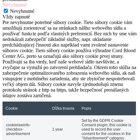
Nevyhnutné
Nevyhnutné
Vždy zapnuté
Pre nevyhnutne potrebné súbory cookie. Tieto súbory cookie vám
umožňujú zorientovať sa na stránkach nášho webového sídla a
používať funkcie podľa vlastných preferencií. Bez nich by sme vám
nedokázali zabezpečiť základné služby, napr. ukladanie
predchádzajúcej činnosti ako napríklad vami zvolené nastavenie
súborov cookie. Tieto súbory cookie používa výhradne Cord Blood
Center AG, preto sa označujú ako súbory cookie prvej strany.
Používajú sa iba vtedy, keď naše webové sídlo navštívite, a
zvyčajne sa vymažú po zatvorení prehliadača. Okrem toho slúžia na
zabezpečenie optimalizovaného zobrazenia webového sídla, ak naň
vstupujete z mobilného zariadenia, aby ste zbytočne nespotrebovali
veľký objem dát. Súbory cookie navyše zjednodušujú zmenu
protokolu stránok z http na https, takže bezpečnosť prenášaných
údajov zostáva zaručená.
Cookie
Dĺžka trvania
Popis
Set by the GDPR Cookie
cookielawinfo-
Consent plugin, this cookie is
checkbox-
1 year
used to record the user
advertisement
consent for the cookies in the
"Advertisement" category .