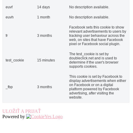
euvf
14 days
No description available.
euvh
1 month
No description available.
Facebook sets this cookie to show
relevant advertisements to users by
fr
3 months
tracking user behaviour across the
web, on sites that have Facebook
pixel or Facebook social plugin.
The test_cookie is set by
doubleclick.net and is used to
test_cookie
15 minutes
determine if the user's browser
supports cookies.
This cookie is set by Facebook to
display advertisements when either
on Facebook or on a digital
_fbp
3 months
platform powered by Facebook
advertising, after visiting the
website.
ULOŽIŤ A PRIJAŤ
Powered by