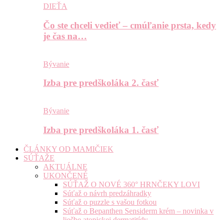
DIEŤA
Čo ste chceli vedieť – cmúľanie prsta, kedy
je čas na…
Bývanie
Izba pre predškoláka 2. časť
Bývanie
Izba pre predškoláka 1. časť
ČLÁNKY OD MAMIČIEK
SÚŤAŽE
AKTUÁLNE
UKONČENÉ
SÚŤAŽ O NOVÉ 360° HRNČEKY LOVI
Súťaž o návrh predzáhradky
Súťaž o puzzle s vašou fotkou
Súťaž o Bepanthen Sensiderm krém – novinka v
liečbe atopickej dermatitídy