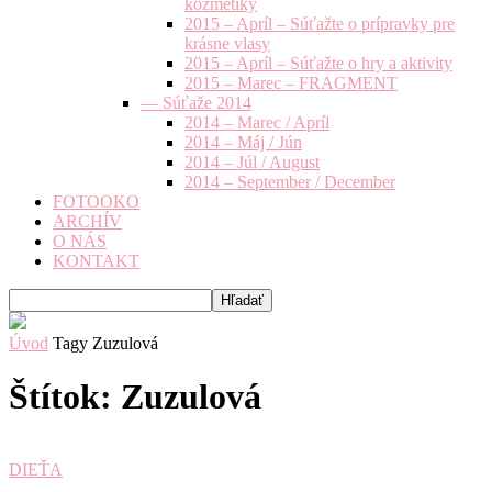
kozmetiky
2015 – Apríl – Súťažte o prípravky pre
krásne vlasy
2015 – Apríl – Súťažte o hry a aktivity
2015 – Marec – FRAGMENT
— Súťaže 2014
2014 – Marec / Apríl
2014 – Máj / Jún
2014 – Júl / August
2014 – September / December
FOTOOKO
ARCHÍV
O NÁS
KONTAKT
Úvod
Tagy
Zuzulová
Štítok: Zuzulová
DIEŤA