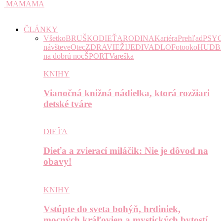
MAMAMA
ČLÁNKY
Všetko
BRUŠKO
DIEŤA
RODINA
Kariéra
Prehľad
PSY
návšteve
Otec
ZDRAVIE
ŽIJE
DIVADLO
Fotooko
HUDB
na dobrú noc
ŠPORT
Vareška
KNIHY
Vianočná knižná nádielka, ktorá rozžiari
detské tváre
DIEŤA
Dieťa a zvierací miláčik: Nie je dôvod na
obavy!
KNIHY
Vstúpte do sveta bohýň, hrdiniek,
mocných kráľovien a mystických bytostí