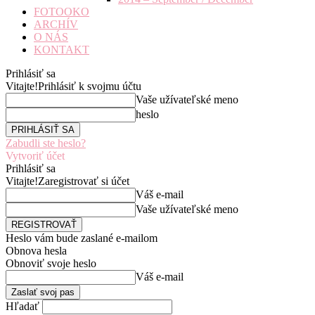
FOTOOKO
ARCHÍV
O NÁS
KONTAKT
Prihlásiť sa
Vitajte!
Prihlásiť k svojmu účtu
Vaše užívateľské meno
heslo
Zabudli ste heslo?
Vytvoriť účet
Prihlásiť sa
Vitajte!
Zaregistrovať si účet
Váš e-mail
Vaše užívateľské meno
Heslo vám bude zaslané e-mailom
Obnova hesla
Obnoviť svoje heslo
Váš e-mail
Hľadať