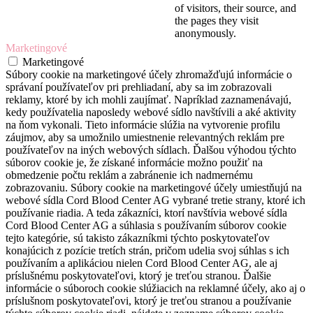
of visitors, their source, and
the pages they visit
anonymously.
Marketingové
Marketingové
Súbory cookie na marketingové účely zhromažďujú informácie o
správaní používateľov pri prehliadaní, aby sa im zobrazovali
reklamy, ktoré by ich mohli zaujímať. Napríklad zaznamenávajú,
kedy používatelia naposledy webové sídlo navštívili a aké aktivity
na ňom vykonali. Tieto informácie slúžia na vytvorenie profilu
záujmov, aby sa umožnilo umiestnenie relevantných reklám pre
používateľov na iných webových sídlach. Ďalšou výhodou týchto
súborov cookie je, že získané informácie možno použiť na
obmedzenie počtu reklám a zabránenie ich nadmernému
zobrazovaniu. Súbory cookie na marketingové účely umiestňujú na
webové sídla Cord Blood Center AG vybrané tretie strany, ktoré ich
používanie riadia. A teda zákazníci, ktorí navštívia webové sídla
Cord Blood Center AG a súhlasia s používaním súborov cookie
tejto kategórie, sú takisto zákazníkmi týchto poskytovateľov
konajúcich z pozície tretích strán, pričom udelia svoj súhlas s ich
používaním a aplikáciou nielen Cord Blood Center AG, ale aj
príslušnému poskytovateľovi, ktorý je treťou stranou. Ďalšie
informácie o súboroch cookie slúžiacich na reklamné účely, ako aj o
príslušnom poskytovateľovi, ktorý je treťou stranou a používanie