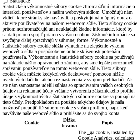
Štatistické
Štatistické a výkonnostné súbory cookie zhromažďujú informácie o
interakcii používateľov s naším webovým sídlom. Umožňujú nám
vidieť, ktoré stránky ste navštívili, a poskytujú nám úplný obraz o
aktivite používateľov na našom webovom sídle. Tieto súbory cookie
pritom nezhromažďujú ani neukladajú žiadne informácie, ktoré by
sa dali priamo spojiť priamo s vašou osobou. Získané informácie sa
zvyčajne ďalej spracúvajú v súhrnnej forme. Výkonnostné a
štatistické súbory cookie slúžia výhradne na zlepšenie výkonu
webového sídla a prispôsobenie online skúsenosti potrebám
používateľa. Výkonnostné a štatistické súbory cookie sa používajú
na základe nášho oprávneného záujmu, aby sme lepšie porozumeli
správaniu používateľov na tomto webovom sídle. Tieto súbory
cookie však môžete kedykoľvek deaktivovať pomocou nižšie
uvedených tlačidiel alebo cez nastavenia v svojom prehliadači. Ak
ste nám samostatne udelili súhlas so spracúvaním vašich osobných
údajov na reklamné účely vrátane vytvorenia zákazníckeho profilu,
údaje z výkonnostných a štatistických súborov cookie sa použijú na
tieto účely. Predpokladom na použitie takýchto údajov je naša
možnosť prepojiť ID súboru cookie s vaším profilom, napr. keď
navštívite naše webové sídlo a prihlásite sa do svojho konta.
Dĺžka
Cookie
Popis
trvania
The _ga cookie, installed by
Google Analytics, calculates