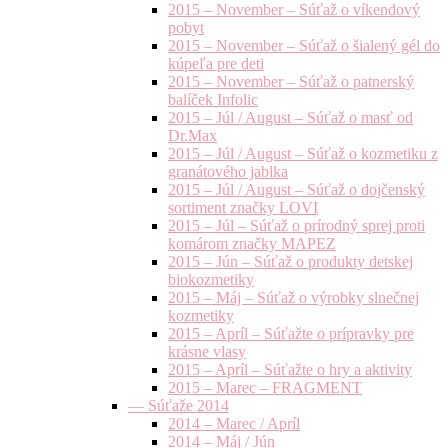
2015 – November – Súťaž o víkendový
pobyt
2015 – November – Súťaž o šialený gél do
kúpeľa pre deti
2015 – November – Súťaž o patnerský
balíček Infolic
2015 – Júl / August – Súťaž o masť od
Dr.Max
2015 – Júl / August – Súťaž o kozmetiku z
granátového jablka
2015 – Júl / August – Súťaž o dojčenský
sortiment značky LOVI
2015 – Júl – Súťaž o prírodný sprej proti
komárom značky MAPEZ
2015 – Jún – Súťaž o produkty detskej
biokozmetiky
2015 – Máj – Súťaž o výrobky slnečnej
kozmetiky
2015 – Apríl – Súťažte o prípravky pre
krásne vlasy
2015 – Apríl – Súťažte o hry a aktivity
2015 – Marec – FRAGMENT
— Súťaže 2014
2014 – Marec / Apríl
2014 – Máj / Jún