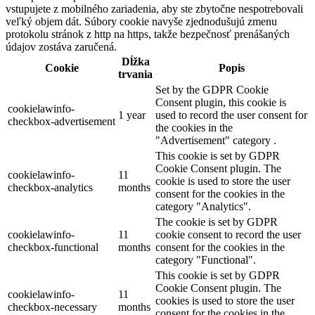
vstupujete z mobilného zariadenia, aby ste zbytočne nespotrebovali
veľký objem dát. Súbory cookie navyše zjednodušujú zmenu
protokolu stránok z http na https, takže bezpečnosť prenášaných
údajov zostáva zaručená.
Dĺžka
Cookie
Popis
trvania
Set by the GDPR Cookie
Consent plugin, this cookie is
cookielawinfo-
1 year
used to record the user consent for
checkbox-advertisement
the cookies in the
"Advertisement" category .
This cookie is set by GDPR
Cookie Consent plugin. The
cookielawinfo-
11
cookie is used to store the user
checkbox-analytics
months
consent for the cookies in the
category "Analytics".
The cookie is set by GDPR
cookielawinfo-
11
cookie consent to record the user
checkbox-functional
months
consent for the cookies in the
category "Functional".
This cookie is set by GDPR
Cookie Consent plugin. The
cookielawinfo-
11
cookies is used to store the user
checkbox-necessary
months
consent for the cookies in the