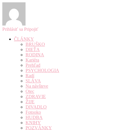
Prihlásiť sa
Pripojiť
ČLÁNKY
BRUŠKO
DIEŤA
RODINA
Kariéra
Prehľad
PSYCHOLOGIA
Radí
SLÁVA
Na návšteve
Otec
ZDRAVIE
ŽIJE
DIVADLO
Fotooko
HUDBA
KNIHY
POZVÁNKY