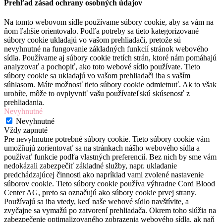
Prehľad zásad ochrany osobných údajov
Na tomto webovom sídle používame súbory cookie, aby sa vám na
ňom ľahšie orientovalo. Podľa potreby sa tieto kategorizované
súbory cookie ukladajú vo vašom prehliadači, pretože sú
nevyhnutné na fungovanie základných funkcií stránok webového
sídla. Používame aj súbory cookie tretích strán, ktoré nám pomáhajú
analyzovať a pochopiť, ako toto webové sídlo používate. Tieto
súbory cookie sa ukladajú vo vašom prehliadači iba s vaším
súhlasom. Máte možnosť tieto súbory cookie odmietnuť. Ak to však
urobíte, môže to ovplyvniť vašu používateľskú skúsenosť z
prehliadania.
Nevyhnutné
Nevyhnutné
Vždy zapnuté
Pre nevyhnutne potrebné súbory cookie. Tieto súbory cookie vám
umožňujú zorientovať sa na stránkach nášho webového sídla a
používať funkcie podľa vlastných preferencií. Bez nich by sme vám
nedokázali zabezpečiť základné služby, napr. ukladanie
predchádzajúcej činnosti ako napríklad vami zvolené nastavenie
súborov cookie. Tieto súbory cookie používa výhradne Cord Blood
Center AG, preto sa označujú ako súbory cookie prvej strany.
Používajú sa iba vtedy, keď naše webové sídlo navštívite, a
zvyčajne sa vymažú po zatvorení prehliadača. Okrem toho slúžia na
zabezpečenie optimalizovaného zobrazenia webového sídla, ak naň