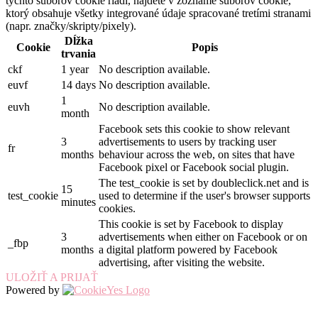
týchto súborov cookie riadi, nájdete v zozname súborov cookie,
ktorý obsahuje všetky integrované údaje spracované tretími stranami
(napr. značky/skripty/pixely).
Dĺžka
Cookie
Popis
trvania
ckf
1 year
No description available.
euvf
14 days
No description available.
1
euvh
No description available.
month
Facebook sets this cookie to show relevant
3
advertisements to users by tracking user
fr
months
behaviour across the web, on sites that have
Facebook pixel or Facebook social plugin.
The test_cookie is set by doubleclick.net and is
15
test_cookie
used to determine if the user's browser supports
minutes
cookies.
This cookie is set by Facebook to display
3
advertisements when either on Facebook or on
_fbp
months
a digital platform powered by Facebook
advertising, after visiting the website.
ULOŽIŤ A PRIJAŤ
Powered by