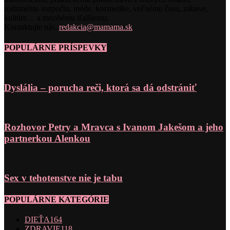
rodinnému rozpočtu, móde, kozmetike, voľnému času, zábave,
kultúre… a mnohému ďalšiemu.
Kontaktujte nás:
redakcia@mamama.sk
POPULÁRNE PRÍSPEVKY
Dyslália – porucha reči, ktorá sa dá odstrániť
Rozhovor Petry a Mravca s Ivanom Jakešom a jeho
partnerkou Alenkou
Sex v tehotenstve nie je tabu
POPULÁRNE KATEGÓRIE
DIEŤA
164
ZDRAVIE
118