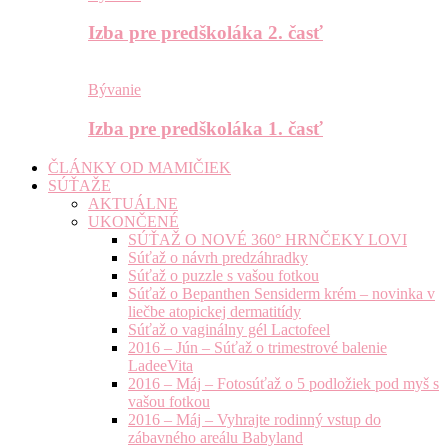
Izba pre predškoláka 2. časť
Bývanie
Izba pre predškoláka 1. časť
ČLÁNKY OD MAMIČIEK
SÚŤAŽE
AKTUÁLNE
UKONČENÉ
SÚŤAŽ O NOVÉ 360° HRNČEKY LOVI
Súťaž o návrh predzáhradky
Súťaž o puzzle s vašou fotkou
Súťaž o Bepanthen Sensiderm krém – novinka v
liečbe atopickej dermatitídy
Súťaž o vaginálny gél Lactofeel
2016 – Jún – Súťaž o trimestrové balenie
LadeeVita
2016 – Máj – Fotosúťaž o 5 podložiek pod myš s
vašou fotkou
2016 – Máj – Vyhrajte rodinný vstup do
zábavného areálu Babyland