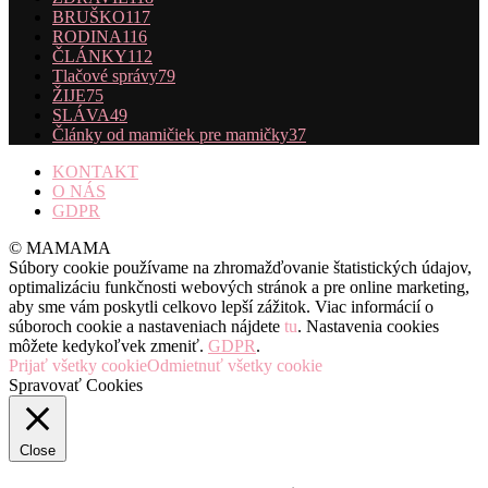
BRUŠKO
117
RODINA
116
ČLÁNKY
112
Tlačové správy
79
ŽIJE
75
SLÁVA
49
Články od mamičiek pre mamičky
37
KONTAKT
O NÁS
GDPR
© MAMAMA
Súbory cookie používame na zhromažďovanie štatistických údajov,
optimalizáciu funkčnosti webových stránok a pre online marketing,
aby sme vám poskytli celkovo lepší zážitok. Viac informácií o
súboroch cookie a nastaveniach nájdete
tu
. Nastavenia cookies
môžete kedykoľvek zmeniť.
GDPR
.
Prijať všetky cookie
Odmietnuť všetky cookie
Spravovať Cookies
Close