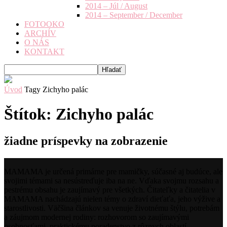
2014 – Júl / August
2014 – September / December
FOTOOKO
ARCHÍV
O NÁS
KONTAKT
Úvod
Tagy
Zichyho palác
Štítok: Zichyho palác
žiadne príspevky na zobrazenie
MAMAMA je určená primárne pre mamičky, súčasné aj budúce, ale
svojimi témami sa nesústreďuje iba na ne. Vďaka svojmu rozsahu a
pestrému obsahu je zaujímavý pre všetkých. Čitateľky a čitatelia v
MAMAMA nachádzajú nielen témy o zdraví dieťaťa, jeho výžive a
starostlivosti. Väčšina článkov sa venuje životnému štýlu, potrebám
a záujmom modernej rodiny: rozhovorom so zaujímavými
osobnosťami, praktickému poradenstvo z rôznych oblastí,