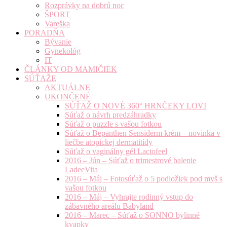
Rozprávky na dobrú noc
ŠPORT
Vareška
PORADŇA
Bývanie
Gynekológ
IT
ČLÁNKY OD MAMIČIEK
SÚŤAŽE
AKTUÁLNE
UKONČENÉ
SÚŤAŽ O NOVÉ 360° HRNČEKY LOVI
Súťaž o návrh predzáhradky
Súťaž o puzzle s vašou fotkou
Súťaž o Bepanthen Sensiderm krém – novinka v
liečbe atopickej dermatitídy
Súťaž o vaginálny gél Lactofeel
2016 – Jún – Súťaž o trimestrové balenie
LadeeVita
2016 – Máj – Fotosúťaž o 5 podložiek pod myš s
vašou fotkou
2016 – Máj – Vyhrajte rodinný vstup do
zábavného areálu Babyland
2016 – Marec – Súťaž o SONNO bylinné
kvapky