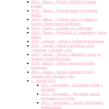
2016 – Marec – Súťaž o SONNO bylinné
kvapky
2016 – Marec – Vyhrajte knihy od Albatros
Media
2016 – Marec – Vyhrajte pobyt v jednom z
hotelov Trinity Hotels & Resorts
2016 – Marec – Zahrajte sa s LittleLane
2016 – Marec – Fotosúťaž o 5 vankúšov s vašou
fotkou
2016 – Február – Súťaž o Apetito bylinný sirup
2016 – Január – Súťaž o kompletné očné
vyšetrenie v hodnote 120€
2016 – Január – Súťaž o víkendový pobyt vo
Wellness Hoteli Borovica
2016 – Január – Súťaž o dojčenskú fľašu
Haberman
2016 – Január – Súťaž o kašmírový šál a
unikátny BIO arganový olej
— Súťaže 2015
2015 – December – Fotosúťaž o účasť v
kalendári
2015 – November – Navrhnite vlastnú
pohľadnicu a vyhrajte
2015 – November – Súťaž s dojčenskou
vodou Lucka