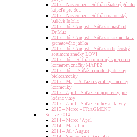
2015 – November – Súťaž o šialený gél do
kúpeľa pre deti
2015 – November – Súťaž o patnerský
balíček Infolic
2015 – Júl / August – Súťaž o masť od
Dr.Max
2015 – Júl / August – Súťaž o kozmetiku z
granátového jablka
2015 – Júl / August – Súťaž o dojčenský
sortiment značky LOVI
2015 – Júl – Súťaž o prírodný sprej proti
komárom značky MAPEZ
2015 – Jún – Súťaž o produkty detskej
biokozmetiky
2015 – Máj – Súťaž o výrobky slnečnej
kozmetiky
2015 – Apríl – Súťažte o prípravky pre
krásne vlasy
2015 – Apríl – Súťažte o hry a aktivity
2015 – Marec – FRAGMENT
— Súťaže 2014
2014 – Marec / Apríl
2014 – Máj / Jún
2014 – Júl / August
2014 – September / December