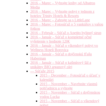
2016 – Marec – Vyhrajte knihy od Albatros
Media
2016 – Marec – Vyhrajte pobyt v jednom z
hotelov Trinity Hotels & Resorts
2016 – Marec – Zahrajte sa s LittleLane
2016 – Marec – Fotosúťaž o 5 vankúšov s vašou
fotkou
2016 – Február – Súťaž o Apetito bylinný sirup
2016 – Január – Súťaž o kompletné očné
vyšetrenie v hodnote 120€
2016 – Január – Súťaž o víkendový pobyt vo
Wellness Hoteli Borovica
2016 – Január – Súťaž o dojčenskú fľašu
Haberman
2016 – Január – Súťaž o kašmírový šál a
unikátny BIO arganový olej
— Súťaže 2015
2015 – December – Fotosúťaž o účasť v
kalendári
2015 – November – Navrhnite vlastnú
pohľadnicu a vyhrajte
2015 – November – Súťaž s dojčenskou
vodou Lucka
2015 – November – Súťaž o víkendový
pobyt