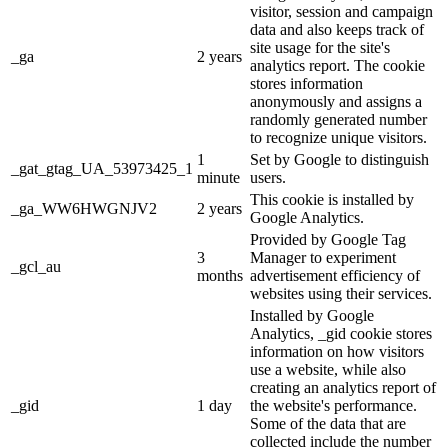
visitor, session and campaign
data and also keeps track of
site usage for the site's
_ga
2 years
analytics report. The cookie
stores information
anonymously and assigns a
randomly generated number
to recognize unique visitors.
1
Set by Google to distinguish
_gat_gtag_UA_53973425_1
minute
users.
This cookie is installed by
_ga_WW6HWGNJV2
2 years
Google Analytics.
Provided by Google Tag
3
Manager to experiment
_gcl_au
months
advertisement efficiency of
websites using their services.
Installed by Google
Analytics, _gid cookie stores
information on how visitors
use a website, while also
creating an analytics report of
_gid
1 day
the website's performance.
Some of the data that are
collected include the number