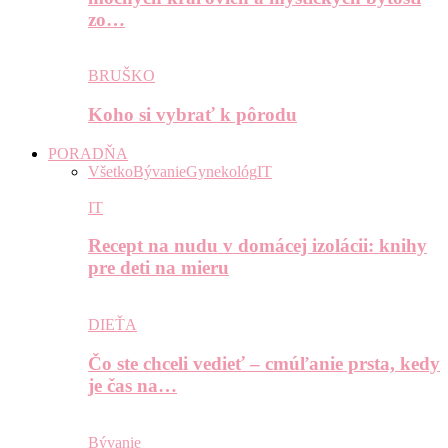
zo…
BRUŠKO
Koho si vybrať k pôrodu
PORADŇA
Všetko
Bývanie
Gynekológ
IT
IT
Recept na nudu v domácej izolácii: knihy
pre deti na mieru
DIEŤA
Čo ste chceli vedieť – cmúľanie prsta, kedy
je čas na…
Bývanie