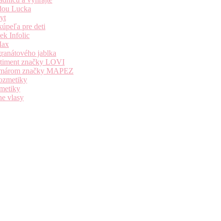
dou Lucka
yt
úpeľa pre deti
k Infolic
Max
granátového jablka
ortiment značky LOVI
i komárom značky MAPEZ
kozmetiky
zmetiky
ne vlasy