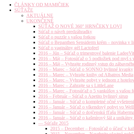
ČLÁNKY OD MAMIČIEK
SÚŤAŽE
AKTUÁLNE
UKONČENÉ
SÚŤAŽ O NOVÉ 360° HRNČEKY LOVI
Súťaž o návrh predzáhradky
Súťaž o puzzle s vašou fotkou
Súťaž o Bepanthen Sensiderm krém – novinka v lie
Súťaž o vaginálny gél Lactofeel
2016 – Jún – Súťaž o trimestrové balenie LadeeVi
2016 – Máj – Fotosúťaž o 5 podložiek pod myš s 
2016 – Máj – Vyhrajte rodinný vstup do zábavnéh
2016 – Marec – Súťaž o SONNO bylinné kvapky
2016 – Marec – Vyhrajte knihy od Albatros Media
2016 – Marec – Vyhrajte pobyt v jednom z hotelov
2016 – Marec – Zahrajte sa s LittleLane
2016 – Marec – Fotosúťaž o 5 vankúšov s vašou f
2016 – Február – Súťaž o Apetito bylinný sirup
2016 – Január – Súťaž o kompletné očné vyšetren
2016 – Január – Súťaž o víkendový pobyt vo Well
2016 – Január – Súťaž o dojčenskú fľašu Haberm
2016 – Január – Súťaž o kašmírový šál a unikátny
— Súťaže 2015
2015 – December – Fotosúťaž o účasť v kal
2015 – November – Navrhnite vlastnú pohľa