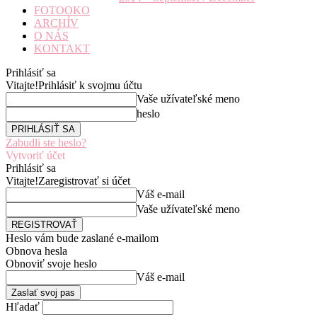
FOTOOKO
ARCHÍV
O NÁS
KONTAKT
Prihlásiť sa
Vitajte!
Prihlásiť k svojmu účtu
Vaše užívateľské meno
heslo
Zabudli ste heslo?
Vytvoriť účet
Prihlásiť sa
Vitajte!
Zaregistrovať si účet
Váš e-mail
Vaše užívateľské meno
Heslo vám bude zaslané e-mailom
Obnova hesla
Obnoviť svoje heslo
Váš e-mail
Hľadať