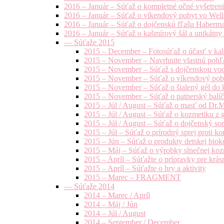
2016 – Január – Súťaž o kompletné očné vyšetren
2016 – Január – Súťaž o víkendový pobyt vo Well
2016 – Január – Súťaž o dojčenskú fľašu Haberm
2016 – Január – Súťaž o kašmírový šál a unikátny
— Súťaže 2015
2015 – December – Fotosúťaž o účasť v kal
2015 – November – Navrhnite vlastnú pohľa
2015 – November – Súťaž s dojčenskou vo
2015 – November – Súťaž o víkendový pob
2015 – November – Súťaž o šialený gél do k
2015 – November – Súťaž o patnerský balíče
2015 – Júl / August – Súťaž o masť od Dr.
2015 – Júl / August – Súťaž o kozmetiku z 
2015 – Júl / August – Súťaž o dojčenský s
2015 – Júl – Súťaž o prírodný sprej prot
2015 – Jún – Súťaž o produkty detskej bio
2015 – Máj – Súťaž o výrobky slnečnej ko
2015 – Apríl – Súťažte o prípravky pre krás
2015 – Apríl – Súťažte o hry a aktivity
2015 – Marec – FRAGMENT
— Súťaže 2014
2014 – Marec / Apríl
2014 – Máj / Jún
2014 – Júl / August
2014 – September / December