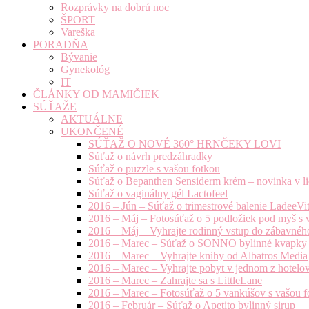
Rozprávky na dobrú noc
ŠPORT
Vareška
PORADŇA
Bývanie
Gynekológ
IT
ČLÁNKY OD MAMIČIEK
SÚŤAŽE
AKTUÁLNE
UKONČENÉ
SÚŤAŽ O NOVÉ 360° HRNČEKY LOVI
Súťaž o návrh predzáhradky
Súťaž o puzzle s vašou fotkou
Súťaž o Bepanthen Sensiderm krém – novinka v lie
Súťaž o vaginálny gél Lactofeel
2016 – Jún – Súťaž o trimestrové balenie LadeeVi
2016 – Máj – Fotosúťaž o 5 podložiek pod myš s 
2016 – Máj – Vyhrajte rodinný vstup do zábavnéh
2016 – Marec – Súťaž o SONNO bylinné kvapky
2016 – Marec – Vyhrajte knihy od Albatros Media
2016 – Marec – Vyhrajte pobyt v jednom z hotelov
2016 – Marec – Zahrajte sa s LittleLane
2016 – Marec – Fotosúťaž o 5 vankúšov s vašou f
2016 – Február – Súťaž o Apetito bylinný sirup