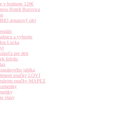
ie v hodnote 120€
ness Hoteli Borovica
an
 BIO arganový olej
endári
dnicu a vyhrajte
dou Lucka
yt
úpeľa pre deti
k Infolic
Max
granátového jablka
ortiment značky LOVI
i komárom značky MAPEZ
kozmetiky
zmetiky
ne vlasy