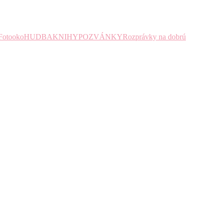
Fotooko
HUDBA
KNIHY
POZVÁNKY
Rozprávky na dobrú