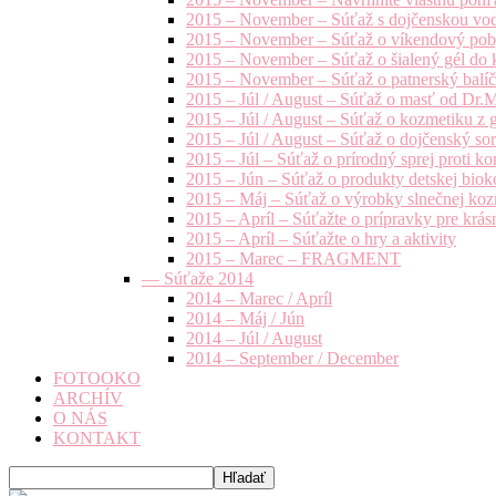
2015 – November – Súťaž s dojčenskou vo
2015 – November – Súťaž o víkendový pob
2015 – November – Súťaž o šialený gél do k
2015 – November – Súťaž o patnerský balíče
2015 – Júl / August – Súťaž o masť od Dr.
2015 – Júl / August – Súťaž o kozmetiku z 
2015 – Júl / August – Súťaž o dojčenský s
2015 – Júl – Súťaž o prírodný sprej prot
2015 – Jún – Súťaž o produkty detskej bio
2015 – Máj – Súťaž o výrobky slnečnej ko
2015 – Apríl – Súťažte o prípravky pre krás
2015 – Apríl – Súťažte o hry a aktivity
2015 – Marec – FRAGMENT
— Súťaže 2014
2014 – Marec / Apríl
2014 – Máj / Jún
2014 – Júl / August
2014 – September / December
FOTOOKO
ARCHÍV
O NÁS
KONTAKT