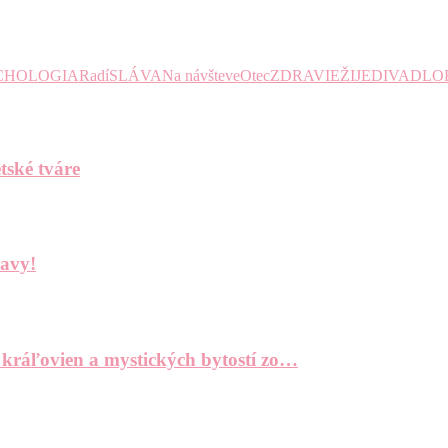
CHOLOGIA
Radí
SLÁVA
Na návšteve
Otec
ZDRAVIE
ŽIJE
DIVADLO
tské tváre
bavy!
 kráľovien a mystických bytostí zo…