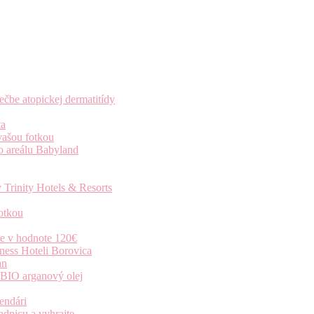
čbe atopickej dermatitídy
ta
vašou fotkou
o areálu Babyland
 Trinity Hotels & Resorts
otkou
ie v hodnote 120€
ness Hoteli Borovica
an
 BIO arganový olej
endári
dnicu a vyhrajte