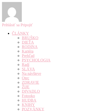
Prihlásiť sa
Pripojiť
ČLÁNKY
BRUŠKO
DIEŤA
RODINA
Kariéra
Prehľad
PSYCHOLOGIA
Radí
SLÁVA
Na návšteve
Otec
ZDRAVIE
ŽIJE
DIVADLO
Fotooko
HUDBA
KNIHY
POZVÁNKY