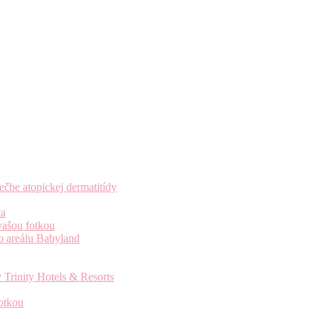
čbe atopickej dermatitídy
ta
vašou fotkou
o areálu Babyland
 Trinity Hotels & Resorts
otkou