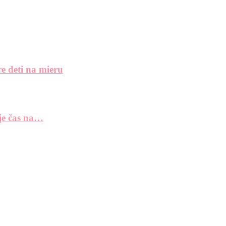
e deti na mieru
 je čas na…