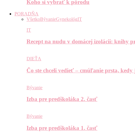
Koho si vybrať k pôrodu
PORADŇA
Všetko
Bývanie
Gynekológ
IT
IT
Recept na nudu v domácej izolácii: knihy pr
DIEŤA
Čo ste chceli vedieť – cmúľanie prsta, kedy
Bývanie
Izba pre predškoláka 2. časť
Bývanie
Izba pre predškoláka 1. časť