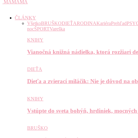
MAMAMA
ČLÁNKY
Všetko
BRUŠKO
DIEŤA
RODINA
Kariéra
Prehľad
PSY
noc
ŠPORT
Vareška
KNIHY
Vianočná knižná nádielka, ktorá rozžiari de
DIEŤA
Dieťa a zvierací miláčik: Nie je dôvod na o
KNIHY
Vstúpte do sveta bohýň, hrdiniek, mocných
BRUŠKO