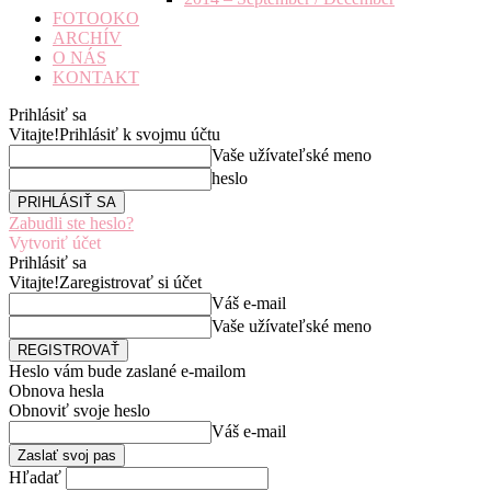
FOTOOKO
ARCHÍV
O NÁS
KONTAKT
Prihlásiť sa
Vitajte!
Prihlásiť k svojmu účtu
Vaše užívateľské meno
heslo
Zabudli ste heslo?
Vytvoriť účet
Prihlásiť sa
Vitajte!
Zaregistrovať si účet
Váš e-mail
Vaše užívateľské meno
Heslo vám bude zaslané e-mailom
Obnova hesla
Obnoviť svoje heslo
Váš e-mail
Hľadať