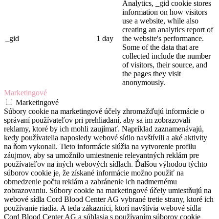
Analytics, _gid cookie stores
information on how visitors
use a website, while also
creating an analytics report of
_gid
1 day
the website's performance.
Some of the data that are
collected include the number
of visitors, their source, and
the pages they visit
anonymously.
Marketingové
Marketingové
Súbory cookie na marketingové účely zhromažďujú informácie o
správaní používateľov pri prehliadaní, aby sa im zobrazovali
reklamy, ktoré by ich mohli zaujímať. Napríklad zaznamenávajú,
kedy používatelia naposledy webové sídlo navštívili a aké aktivity
na ňom vykonali. Tieto informácie slúžia na vytvorenie profilu
záujmov, aby sa umožnilo umiestnenie relevantných reklám pre
používateľov na iných webových sídlach. Ďalšou výhodou týchto
súborov cookie je, že získané informácie možno použiť na
obmedzenie počtu reklám a zabránenie ich nadmernému
zobrazovaniu. Súbory cookie na marketingové účely umiestňujú na
webové sídla Cord Blood Center AG vybrané tretie strany, ktoré ich
používanie riadia. A teda zákazníci, ktorí navštívia webové sídla
Cord Blood Center AG a súhlasia s používaním súborov cookie