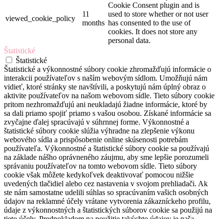
Cookie Consent plugin and is
11
used to store whether or not user
viewed_cookie_policy
months
has consented to the use of
cookies. It does not store any
personal data.
Štatistické
Štatistické
Štatistické a výkonnostné súbory cookie zhromažďujú informácie o
interakcii používateľov s naším webovým sídlom. Umožňujú nám
vidieť, ktoré stránky ste navštívili, a poskytujú nám úplný obraz o
aktivite používateľov na našom webovom sídle. Tieto súbory cookie
pritom nezhromažďujú ani neukladajú žiadne informácie, ktoré by
sa dali priamo spojiť priamo s vašou osobou. Získané informácie sa
zvyčajne ďalej spracúvajú v súhrnnej forme. Výkonnostné a
štatistické súbory cookie slúžia výhradne na zlepšenie výkonu
webového sídla a prispôsobenie online skúsenosti potrebám
používateľa. Výkonnostné a štatistické súbory cookie sa používajú
na základe nášho oprávneného záujmu, aby sme lepšie porozumeli
správaniu používateľov na tomto webovom sídle. Tieto súbory
cookie však môžete kedykoľvek deaktivovať pomocou nižšie
uvedených tlačidiel alebo cez nastavenia v svojom prehliadači. Ak
ste nám samostatne udelili súhlas so spracúvaním vašich osobných
údajov na reklamné účely vrátane vytvorenia zákazníckeho profilu,
údaje z výkonnostných a štatistických súborov cookie sa použijú na
tieto účely. Predpokladom na použitie takýchto údajov je naša