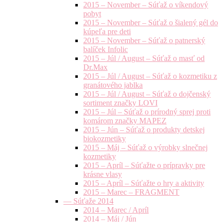
2015 – November – Súťaž o víkendový
pobyt
2015 – November – Súťaž o šialený gél do
kúpeľa pre deti
2015 – November – Súťaž o patnerský
balíček Infolic
2015 – Júl / August – Súťaž o masť od
Dr.Max
2015 – Júl / August – Súťaž o kozmetiku z
granátového jablka
2015 – Júl / August – Súťaž o dojčenský
sortiment značky LOVI
2015 – Júl – Súťaž o prírodný sprej proti
komárom značky MAPEZ
2015 – Jún – Súťaž o produkty detskej
biokozmetiky
2015 – Máj – Súťaž o výrobky slnečnej
kozmetiky
2015 – Apríl – Súťažte o prípravky pre
krásne vlasy
2015 – Apríl – Súťažte o hry a aktivity
2015 – Marec – FRAGMENT
— Súťaže 2014
2014 – Marec / Apríl
2014 – Máj / Jún