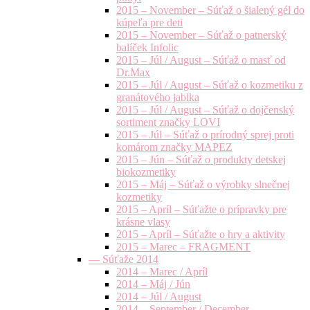
2015 – November – Súťaž o šialený gél do
kúpeľa pre deti
2015 – November – Súťaž o patnerský
balíček Infolic
2015 – Júl / August – Súťaž o masť od
Dr.Max
2015 – Júl / August – Súťaž o kozmetiku z
granátového jablka
2015 – Júl / August – Súťaž o dojčenský
sortiment značky LOVI
2015 – Júl – Súťaž o prírodný sprej proti
komárom značky MAPEZ
2015 – Jún – Súťaž o produkty detskej
biokozmetiky
2015 – Máj – Súťaž o výrobky slnečnej
kozmetiky
2015 – Apríl – Súťažte o prípravky pre
krásne vlasy
2015 – Apríl – Súťažte o hry a aktivity
2015 – Marec – FRAGMENT
— Súťaže 2014
2014 – Marec / Apríl
2014 – Máj / Jún
2014 – Júl / August
2014 – September / December