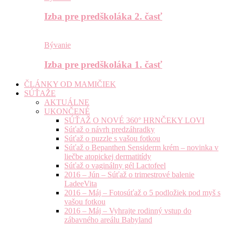
Izba pre predškoláka 2. časť
Bývanie
Izba pre predškoláka 1. časť
ČLÁNKY OD MAMIČIEK
SÚŤAŽE
AKTUÁLNE
UKONČENÉ
SÚŤAŽ O NOVÉ 360° HRNČEKY LOVI
Súťaž o návrh predzáhradky
Súťaž o puzzle s vašou fotkou
Súťaž o Bepanthen Sensiderm krém – novinka v
liečbe atopickej dermatitídy
Súťaž o vaginálny gél Lactofeel
2016 – Jún – Súťaž o trimestrové balenie
LadeeVita
2016 – Máj – Fotosúťaž o 5 podložiek pod myš s
vašou fotkou
2016 – Máj – Vyhrajte rodinný vstup do
zábavného areálu Babyland