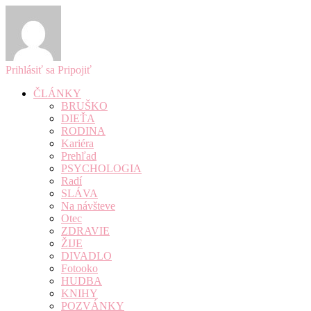
Prihlásiť sa
Pripojiť
ČLÁNKY
BRUŠKO
DIEŤA
RODINA
Kariéra
Prehľad
PSYCHOLOGIA
Radí
SLÁVA
Na návšteve
Otec
ZDRAVIE
ŽIJE
DIVADLO
Fotooko
HUDBA
KNIHY
POZVÁNKY