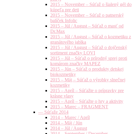
2015 – November – Súťaž o šialený gél do
kúpeľa pre deti
2015 – November – Súťaž o patnerský
balíček Infolic
2015 – Júl / August – Súťaž o masť od
Dr.Max
2015 – Júl / August – Súťaž o kozmetiku z
granátového jablka
2015 – Júl / August – Súťaž o dojčenský
sortiment značky LOVI
2015 – Júl – Súťaž o prírodný sprej proti
komárom značky MAPEZ
2015 – Jún – Súťaž o produkty detskej
biokozmetiky
2015 – Máj – Súťaž o výrobky slnečnej
kozmetiky
2015 – Apríl – Súťažte o prípravky pre
krásne vlasy
2015 – Apríl – Súťažte o hry a aktivity
2015 – Marec – FRAGMENT
— Súťaže 2014
2014 – Marec / Apríl
2014 – Máj / Jún
2014 – Júl / August
2014 – September / December