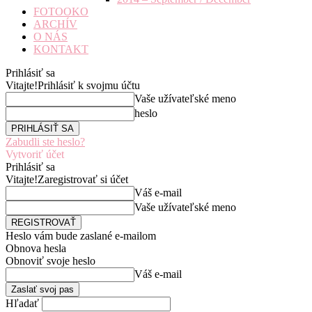
FOTOOKO
ARCHÍV
O NÁS
KONTAKT
Prihlásiť sa
Vitajte!
Prihlásiť k svojmu účtu
Vaše užívateľské meno
heslo
Zabudli ste heslo?
Vytvoriť účet
Prihlásiť sa
Vitajte!
Zaregistrovať si účet
Váš e-mail
Vaše užívateľské meno
Heslo vám bude zaslané e-mailom
Obnova hesla
Obnoviť svoje heslo
Váš e-mail
Hľadať