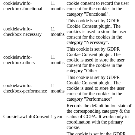
cookielawinfo-
11
cookie consent to record the user
checkbox-functional
months
consent for the cookies in the
category "Functional".
This cookie is set by GDPR
Cookie Consent plugin. The
cookielawinfo-
11
cookies is used to store the user
checkbox-necessary
months
consent for the cookies in the
category "Necessary".
This cookie is set by GDPR
Cookie Consent plugin. The
cookielawinfo-
11
cookie is used to store the user
checkbox-others
months
consent for the cookies in the
category "Other.
This cookie is set by GDPR
Cookie Consent plugin. The
cookielawinfo-
11
cookie is used to store the user
checkbox-performance
months
consent for the cookies in the
category "Performance".
Records the default button state of
the corresponding category & the
CookieLawInfoConsent
1 year
status of CCPA. It works only in
coordination with the primary
cookie.
The cookie is set by the GDPR