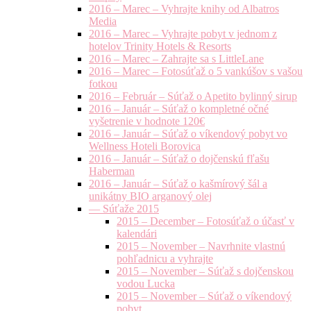
2016 – Marec – Vyhrajte knihy od Albatros
Media
2016 – Marec – Vyhrajte pobyt v jednom z
hotelov Trinity Hotels & Resorts
2016 – Marec – Zahrajte sa s LittleLane
2016 – Marec – Fotosúťaž o 5 vankúšov s vašou
fotkou
2016 – Február – Súťaž o Apetito bylinný sirup
2016 – Január – Súťaž o kompletné očné
vyšetrenie v hodnote 120€
2016 – Január – Súťaž o víkendový pobyt vo
Wellness Hoteli Borovica
2016 – Január – Súťaž o dojčenskú fľašu
Haberman
2016 – Január – Súťaž o kašmírový šál a
unikátny BIO arganový olej
— Súťaže 2015
2015 – December – Fotosúťaž o účasť v
kalendári
2015 – November – Navrhnite vlastnú
pohľadnicu a vyhrajte
2015 – November – Súťaž s dojčenskou
vodou Lucka
2015 – November – Súťaž o víkendový
pobyt