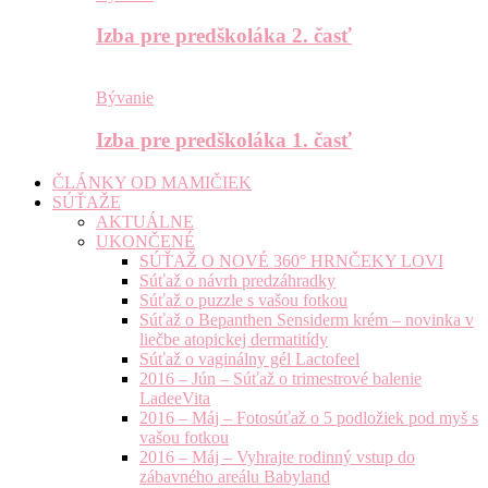
Izba pre predškoláka 2. časť
Bývanie
Izba pre predškoláka 1. časť
ČLÁNKY OD MAMIČIEK
SÚŤAŽE
AKTUÁLNE
UKONČENÉ
SÚŤAŽ O NOVÉ 360° HRNČEKY LOVI
Súťaž o návrh predzáhradky
Súťaž o puzzle s vašou fotkou
Súťaž o Bepanthen Sensiderm krém – novinka v
liečbe atopickej dermatitídy
Súťaž o vaginálny gél Lactofeel
2016 – Jún – Súťaž o trimestrové balenie
LadeeVita
2016 – Máj – Fotosúťaž o 5 podložiek pod myš s
vašou fotkou
2016 – Máj – Vyhrajte rodinný vstup do
zábavného areálu Babyland