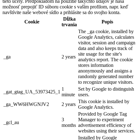
tieto účely. Predpokladom na použitie takýchto údajov je naša
možnosť prepojiť ID súboru cookie s vaším profilom, napr. keď
navštívite naše webové sídlo a prihlásite sa do svojho konta.
Dĺžka
Cookie
Popis
trvania
The _ga cookie, installed by
Google Analytics, calculates
visitor, session and campaign
data and also keeps track of
site usage for the site's
_ga
2 years
analytics report. The cookie
stores information
anonymously and assigns a
randomly generated number
to recognize unique visitors.
1
Set by Google to distinguish
_gat_gtag_UA_53973425_1
minute
users.
This cookie is installed by
_ga_WW6HWGNJV2
2 years
Google Analytics.
Provided by Google Tag
3
Manager to experiment
_gcl_au
months
advertisement efficiency of
websites using their services.
Installed by Google