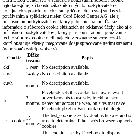
tejto kategórie, sú takisto zákazníkmi týchto poskytovateľov
konajúcich z pozície tretích strán, pričom udelia svoj súhlas s ich
používaním a aplikáciou nielen Cord Blood Center AG, ale aj
príslušnému poskytovateľovi, ktorý je treťou stranou. Ďalšie
informácie o súboroch cookie slúžiacich na reklamné účely, ako aj o
príslušnom poskytovateľovi, ktorý je treťou stranou a používanie
týchto súborov cookie riadi, nájdete v zozname súborov cookie,
ktorý obsahuje všetky integrované údaje spracované tretími stranami
(napr. značky/skripty/pixely).
Dĺžka
Cookie
Popis
trvania
ckf
1 year
No description available.
euvf
14 days
No description available.
1
euvh
No description available.
month
Facebook sets this cookie to show relevant
3
advertisements to users by tracking user
fr
months
behaviour across the web, on sites that have
Facebook pixel or Facebook social plugin.
The test_cookie is set by doubleclick.net and is
15
test_cookie
used to determine if the user's browser supports
minutes
cookies.
This cookie is set by Facebook to display