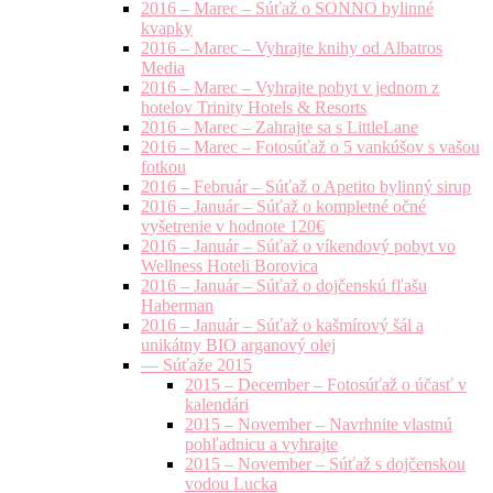
2016 – Marec – Súťaž o SONNO bylinné
kvapky
2016 – Marec – Vyhrajte knihy od Albatros
Media
2016 – Marec – Vyhrajte pobyt v jednom z
hotelov Trinity Hotels & Resorts
2016 – Marec – Zahrajte sa s LittleLane
2016 – Marec – Fotosúťaž o 5 vankúšov s vašou
fotkou
2016 – Február – Súťaž o Apetito bylinný sirup
2016 – Január – Súťaž o kompletné očné
vyšetrenie v hodnote 120€
2016 – Január – Súťaž o víkendový pobyt vo
Wellness Hoteli Borovica
2016 – Január – Súťaž o dojčenskú fľašu
Haberman
2016 – Január – Súťaž o kašmírový šál a
unikátny BIO arganový olej
— Súťaže 2015
2015 – December – Fotosúťaž o účasť v
kalendári
2015 – November – Navrhnite vlastnú
pohľadnicu a vyhrajte
2015 – November – Súťaž s dojčenskou
vodou Lucka