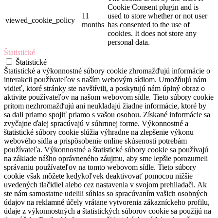
Cookie Consent plugin and is
11
used to store whether or not user
viewed_cookie_policy
months
has consented to the use of
cookies. It does not store any
personal data.
Štatistické
Štatistické
Štatistické a výkonnostné súbory cookie zhromažďujú informácie o
interakcii používateľov s naším webovým sídlom. Umožňujú nám
vidieť, ktoré stránky ste navštívili, a poskytujú nám úplný obraz o
aktivite používateľov na našom webovom sídle. Tieto súbory cookie
pritom nezhromažďujú ani neukladajú žiadne informácie, ktoré by
sa dali priamo spojiť priamo s vašou osobou. Získané informácie sa
zvyčajne ďalej spracúvajú v súhrnnej forme. Výkonnostné a
štatistické súbory cookie slúžia výhradne na zlepšenie výkonu
webového sídla a prispôsobenie online skúsenosti potrebám
používateľa. Výkonnostné a štatistické súbory cookie sa používajú
na základe nášho oprávneného záujmu, aby sme lepšie porozumeli
správaniu používateľov na tomto webovom sídle. Tieto súbory
cookie však môžete kedykoľvek deaktivovať pomocou nižšie
uvedených tlačidiel alebo cez nastavenia v svojom prehliadači. Ak
ste nám samostatne udelili súhlas so spracúvaním vašich osobných
údajov na reklamné účely vrátane vytvorenia zákazníckeho profilu,
údaje z výkonnostných a štatistických súborov cookie sa použijú na