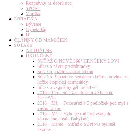
Rozprávky na dobrú noc
ŠPORT
Vareška
PORADŇA
Bývanie
Gynekológ
IT
ČLÁNKY OD MAMIČIEK
SÚŤAŽE
AKTUÁLNE
UKONČENÉ
SÚŤAŽ O NOVÉ 360° HRNČEKY LOVI
Súťaž o návrh predzáhradky
Súťaž o puzzle s vašou fotkou
Súťaž o Bepanthen Sensiderm krém – novinka v
liečbe atopickej dermatitídy
Súťaž o vaginálny gél Lactofeel
2016 – Jún – Súťaž o trimestrové balenie
LadeeVita
2016 – Máj – Fotosúťaž o 5 podložiek pod myš s
vašou fotkou
2016 – Máj – Vyhrajte rodinný vstup do
zábavného areálu Babyland
2016 – Marec – Súťaž o SONNO bylinné
kvapky