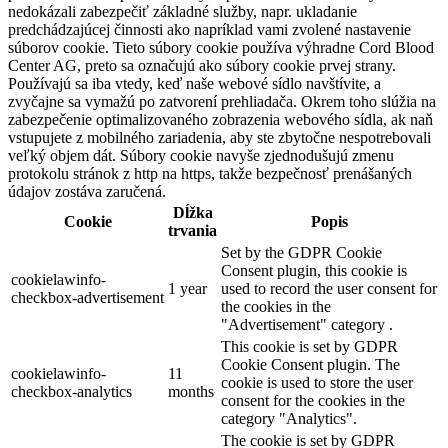
nedokázali zabezpečiť základné služby, napr. ukladanie
predchádzajúcej činnosti ako napríklad vami zvolené nastavenie
súborov cookie. Tieto súbory cookie používa výhradne Cord Blood
Center AG, preto sa označujú ako súbory cookie prvej strany.
Používajú sa iba vtedy, keď naše webové sídlo navštívite, a
zvyčajne sa vymažú po zatvorení prehliadača. Okrem toho slúžia na
zabezpečenie optimalizovaného zobrazenia webového sídla, ak naň
vstupujete z mobilného zariadenia, aby ste zbytočne nespotrebovali
veľký objem dát. Súbory cookie navyše zjednodušujú zmenu
protokolu stránok z http na https, takže bezpečnosť prenášaných
údajov zostáva zaručená.
Dĺžka
Cookie
Popis
trvania
Set by the GDPR Cookie
Consent plugin, this cookie is
cookielawinfo-
1 year
used to record the user consent for
checkbox-advertisement
the cookies in the
"Advertisement" category .
This cookie is set by GDPR
Cookie Consent plugin. The
cookielawinfo-
11
cookie is used to store the user
checkbox-analytics
months
consent for the cookies in the
category "Analytics".
The cookie is set by GDPR