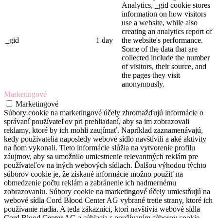
Analytics, _gid cookie stores
information on how visitors
use a website, while also
creating an analytics report of
_gid
1 day
the website's performance.
Some of the data that are
collected include the number
of visitors, their source, and
the pages they visit
anonymously.
Marketingové
Marketingové
Súbory cookie na marketingové účely zhromažďujú informácie o
správaní používateľov pri prehliadaní, aby sa im zobrazovali
reklamy, ktoré by ich mohli zaujímať. Napríklad zaznamenávajú,
kedy používatelia naposledy webové sídlo navštívili a aké aktivity
na ňom vykonali. Tieto informácie slúžia na vytvorenie profilu
záujmov, aby sa umožnilo umiestnenie relevantných reklám pre
používateľov na iných webových sídlach. Ďalšou výhodou týchto
súborov cookie je, že získané informácie možno použiť na
obmedzenie počtu reklám a zabránenie ich nadmernému
zobrazovaniu. Súbory cookie na marketingové účely umiestňujú na
webové sídla Cord Blood Center AG vybrané tretie strany, ktoré ich
používanie riadia. A teda zákazníci, ktorí navštívia webové sídla
Cord Blood Center AG a súhlasia s používaním súborov cookie