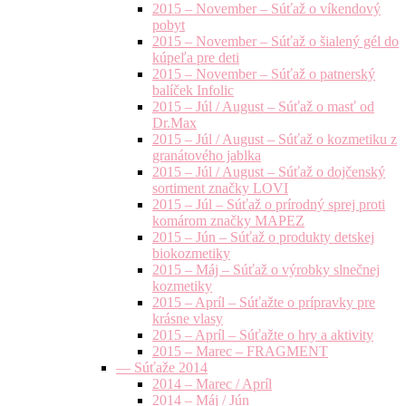
2015 – November – Súťaž o víkendový
pobyt
2015 – November – Súťaž o šialený gél do
kúpeľa pre deti
2015 – November – Súťaž o patnerský
balíček Infolic
2015 – Júl / August – Súťaž o masť od
Dr.Max
2015 – Júl / August – Súťaž o kozmetiku z
granátového jablka
2015 – Júl / August – Súťaž o dojčenský
sortiment značky LOVI
2015 – Júl – Súťaž o prírodný sprej proti
komárom značky MAPEZ
2015 – Jún – Súťaž o produkty detskej
biokozmetiky
2015 – Máj – Súťaž o výrobky slnečnej
kozmetiky
2015 – Apríl – Súťažte o prípravky pre
krásne vlasy
2015 – Apríl – Súťažte o hry a aktivity
2015 – Marec – FRAGMENT
— Súťaže 2014
2014 – Marec / Apríl
2014 – Máj / Jún