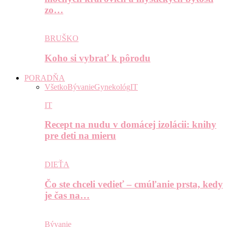
zo…
BRUŠKO
Koho si vybrať k pôrodu
PORADŇA
Všetko
Bývanie
Gynekológ
IT
IT
Recept na nudu v domácej izolácii: knihy
pre deti na mieru
DIEŤA
Čo ste chceli vedieť – cmúľanie prsta, kedy
je čas na…
Bývanie