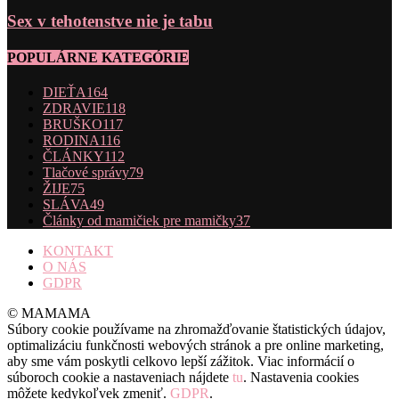
Sex v tehotenstve nie je tabu
POPULÁRNE KATEGÓRIE
DIEŤA
164
ZDRAVIE
118
BRUŠKO
117
RODINA
116
ČLÁNKY
112
Tlačové správy
79
ŽIJE
75
SLÁVA
49
Články od mamičiek pre mamičky
37
KONTAKT
O NÁS
GDPR
© MAMAMA
Súbory cookie používame na zhromažďovanie štatistických údajov,
optimalizáciu funkčnosti webových stránok a pre online marketing,
aby sme vám poskytli celkovo lepší zážitok. Viac informácií o
súboroch cookie a nastaveniach nájdete
tu
. Nastavenia cookies
môžete kedykoľvek zmeniť.
GDPR
.