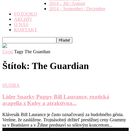
2014 – Júl / August
2014 – September / December
FOTOOKO
ARCHÍV
O NÁS
KONTAKT
Úvod
Tagy
The Guardian
Štítok: The Guardian
HUDBA
Líder Snarky Puppy Bill Laurance, exotická
acapella z Kuby a atraktívna...
Klávesák Bill Laurance je často označovaný za hudobného génia.
Veríme, že zaslúžene. Trojnásobný držiteľ prestížnej ceny Grammy
sa v Bratislave a v Žiline predstaví so sólovým koncertom...