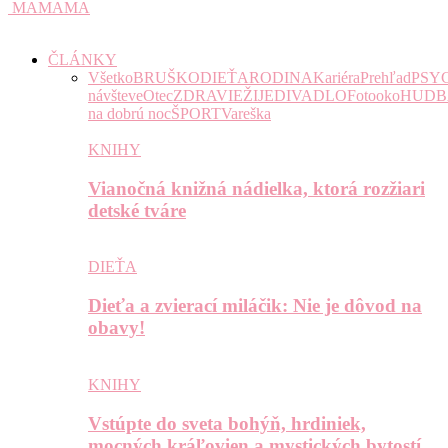
MAMAMA
ČLÁNKY
Všetko
BRUŠKO
DIEŤA
RODINA
Kariéra
Prehľad
PSY
návšteve
Otec
ZDRAVIE
ŽIJE
DIVADLO
Fotooko
HUDB
na dobrú noc
ŠPORT
Vareška
KNIHY
Vianočná knižná nádielka, ktorá rozžiari
detské tváre
DIEŤA
Dieťa a zvierací miláčik: Nie je dôvod na
obavy!
KNIHY
Vstúpte do sveta bohýň, hrdiniek,
mocných kráľovien a mystických bytostí