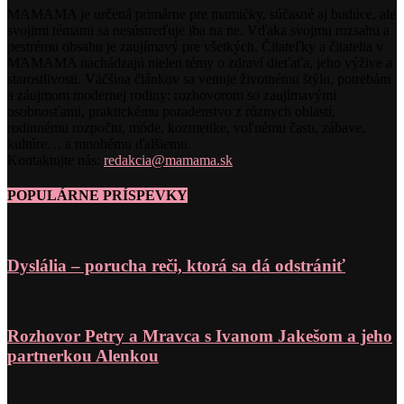
MAMAMA je určená primárne pre mamičky, súčasné aj budúce, ale
svojimi témami sa nesústreďuje iba na ne. Vďaka svojmu rozsahu a
pestrému obsahu je zaujímavý pre všetkých. Čitateľky a čitatelia v
MAMAMA nachádzajú nielen témy o zdraví dieťaťa, jeho výžive a
starostlivosti. Väčšina článkov sa venuje životnému štýlu, potrebám
a záujmom modernej rodiny: rozhovorom so zaujímavými
osobnosťami, praktickému poradenstvo z rôznych oblastí,
rodinnému rozpočtu, móde, kozmetike, voľnému času, zábave,
kultúre… a mnohému ďalšiemu.
Kontaktujte nás:
redakcia@mamama.sk
POPULÁRNE PRÍSPEVKY
Dyslália – porucha reči, ktorá sa dá odstrániť
Rozhovor Petry a Mravca s Ivanom Jakešom a jeho
partnerkou Alenkou