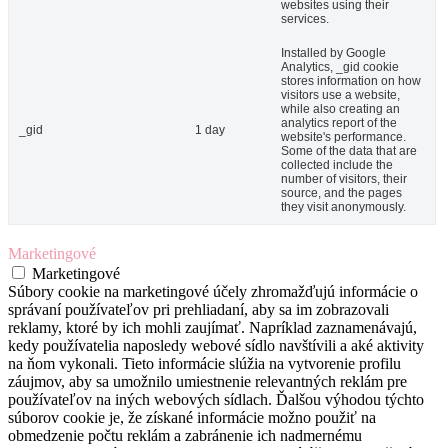
websites using their
services.
Installed by Google
Analytics, _gid cookie
stores information on how
visitors use a website,
while also creating an
analytics report of the
_gid
1 day
website's performance.
Some of the data that are
collected include the
number of visitors, their
source, and the pages
they visit anonymously.
Marketingové
Marketingové
Súbory cookie na marketingové účely zhromažďujú informácie o
správaní používateľov pri prehliadaní, aby sa im zobrazovali
reklamy, ktoré by ich mohli zaujímať. Napríklad zaznamenávajú,
kedy používatelia naposledy webové sídlo navštívili a aké aktivity
na ňom vykonali. Tieto informácie slúžia na vytvorenie profilu
záujmov, aby sa umožnilo umiestnenie relevantných reklám pre
používateľov na iných webových sídlach. Ďalšou výhodou týchto
súborov cookie je, že získané informácie možno použiť na
obmedzenie počtu reklám a zabránenie ich nadmernému