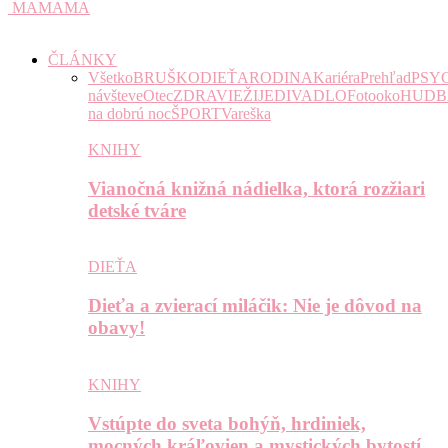
MAMAMA
ČLÁNKY
Všetko
BRUŠKO
DIEŤA
RODINA
Kariéra
Prehľad
PSY
návšteve
Otec
ZDRAVIE
ŽIJE
DIVADLO
Fotooko
HUDB
na dobrú noc
ŠPORT
Vareška
KNIHY
Vianočná knižná nádielka, ktorá rozžiari
detské tváre
DIEŤA
Dieťa a zvierací miláčik: Nie je dôvod na
obavy!
KNIHY
Vstúpte do sveta bohýň, hrdiniek,
mocných kráľovien a mystických bytostí