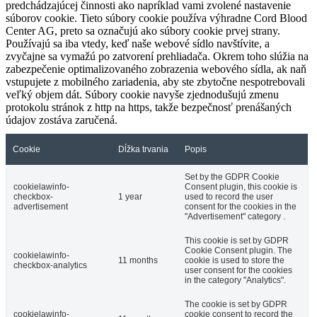
predchádzajúcej činnosti ako napríklad vami zvolené nastavenie
súborov cookie. Tieto súbory cookie používa výhradne Cord Blood
Center AG, preto sa označujú ako súbory cookie prvej strany.
Používajú sa iba vtedy, keď naše webové sídlo navštívite, a
zvyčajne sa vymažú po zatvorení prehliadača. Okrem toho slúžia na
zabezpečenie optimalizovaného zobrazenia webového sídla, ak naň
vstupujete z mobilného zariadenia, aby ste zbytočne nespotrebovali
veľký objem dát. Súbory cookie navyše zjednodušujú zmenu
protokolu stránok z http na https, takže bezpečnosť prenášaných
údajov zostáva zaručená.
Cookie
Dĺžka trvania
Popis
Set by the GDPR Cookie
cookielawinfo-
Consent plugin, this cookie is
checkbox-
1 year
used to record the user
advertisement
consent for the cookies in the
"Advertisement" category .
This cookie is set by GDPR
Cookie Consent plugin. The
cookielawinfo-
11 months
cookie is used to store the
checkbox-analytics
user consent for the cookies
in the category "Analytics".
The cookie is set by GDPR
cookielawinfo-
cookie consent to record the