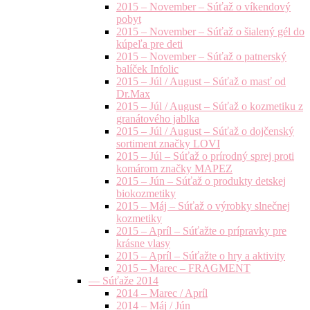
2015 – November – Súťaž o víkendový
pobyt
2015 – November – Súťaž o šialený gél do
kúpeľa pre deti
2015 – November – Súťaž o patnerský
balíček Infolic
2015 – Júl / August – Súťaž o masť od
Dr.Max
2015 – Júl / August – Súťaž o kozmetiku z
granátového jablka
2015 – Júl / August – Súťaž o dojčenský
sortiment značky LOVI
2015 – Júl – Súťaž o prírodný sprej proti
komárom značky MAPEZ
2015 – Jún – Súťaž o produkty detskej
biokozmetiky
2015 – Máj – Súťaž o výrobky slnečnej
kozmetiky
2015 – Apríl – Súťažte o prípravky pre
krásne vlasy
2015 – Apríl – Súťažte o hry a aktivity
2015 – Marec – FRAGMENT
— Súťaže 2014
2014 – Marec / Apríl
2014 – Máj / Jún