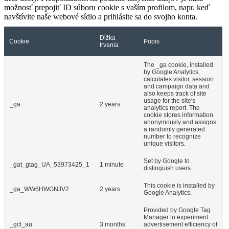
možnosť prepojiť ID súboru cookie s vaším profilom, napr. keď
navštívite naše webové sídlo a prihlásite sa do svojho konta.
Dĺžka
Cookie
Popis
trvania
The _ga cookie, installed
by Google Analytics,
calculates visitor, session
and campaign data and
also keeps track of site
usage for the site's
_ga
2 years
analytics report. The
cookie stores information
anonymously and assigns
a randomly generated
number to recognize
unique visitors.
Set by Google to
_gat_gtag_UA_53973425_1
1 minute
distinguish users.
This cookie is installed by
_ga_WW6HWGNJV2
2 years
Google Analytics.
Provided by Google Tag
Manager to experiment
_gcl_au
3 months
advertisement efficiency of