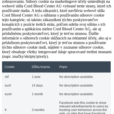
zobrazovaniu. Súbory cookie na marketingové účely umiestňujú na
webové sídla Cord Blood Center AG vybrané tretie strany, ktoré ich
používanie riadia. A teda zákazníci, ktorí navštívia webové sídla
Cord Blood Center AG a súhlasia s používaním súborov cookie
tejto kategórie, sú takisto zákazníkmi týchto poskytovateľov
konajúcich z pozície tretích strán, pričom udelia svoj súhlas s ich
používaním a aplikáciou nielen Cord Blood Center AG, ale aj
príslušnému poskytovateľovi, ktorý je treťou stranou. Ďalšie
informácie o súboroch cookie slúžiacich na reklamné účely, ako aj o
príslušnom poskytovateľovi, ktorý je treťou stranou a používanie
týchto súborov cookie riadi, nájdete v zozname súborov cookie,
ktorý obsahuje všetky integrované údaje spracované tretími stranami
(napr. značky/skripty/pixely).
Cookie
Dĺžka trvania
Popis
ckf
1 year
No description available.
euvf
14 days
No description available.
euvh
1 month
No description available.
Facebook sets this cookie to show
relevant advertisements to users by
fr
3 months
tracking user behaviour across the
web, on sites that have Facebook