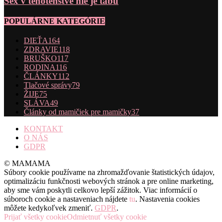
Sex v tehotenstve nie je tabu
POPULÁRNE KATEGÓRIE
DIEŤA
164
ZDRAVIE
118
BRUŠKO
117
RODINA
116
ČLÁNKY
112
Tlačové správy
79
ŽIJE
75
SLÁVA
49
Články od mamičiek pre mamičky
37
KONTAKT
O NÁS
GDPR
© MAMAMA
Súbory cookie používame na zhromažďovanie štatistických údajov,
optimalizáciu funkčnosti webových stránok a pre online marketing,
aby sme vám poskytli celkovo lepší zážitok. Viac informácií o
súboroch cookie a nastaveniach nájdete
tu
. Nastavenia cookies
môžete kedykoľvek zmeniť.
GDPR
.
Prijať všetky cookie
Odmietnuť všetky cookie