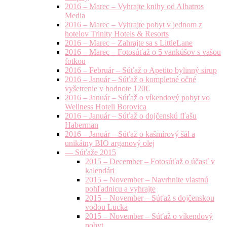
2016 – Marec – Vyhrajte knihy od Albatros
Media
2016 – Marec – Vyhrajte pobyt v jednom z
hotelov Trinity Hotels & Resorts
2016 – Marec – Zahrajte sa s LittleLane
2016 – Marec – Fotosúťaž o 5 vankúšov s vašou
fotkou
2016 – Február – Súťaž o Apetito bylinný sirup
2016 – Január – Súťaž o kompletné očné
vyšetrenie v hodnote 120€
2016 – Január – Súťaž o víkendový pobyt vo
Wellness Hoteli Borovica
2016 – Január – Súťaž o dojčenskú fľašu
Haberman
2016 – Január – Súťaž o kašmírový šál a
unikátny BIO arganový olej
— Súťaže 2015
2015 – December – Fotosúťaž o účasť v
kalendári
2015 – November – Navrhnite vlastnú
pohľadnicu a vyhrajte
2015 – November – Súťaž s dojčenskou
vodou Lucka
2015 – November – Súťaž o víkendový
pobyt