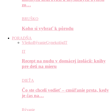
zo…
BRUŠKO
Koho si vybrať k pôrodu
PORADŇA
Všetko
Bývanie
Gynekológ
IT
IT
Recept na nudu v domácej izolácii: knihy
pre deti na mieru
DIEŤA
Čo ste chceli vedieť – cmúľanie prsta, kedy
je čas na…
Bývanie