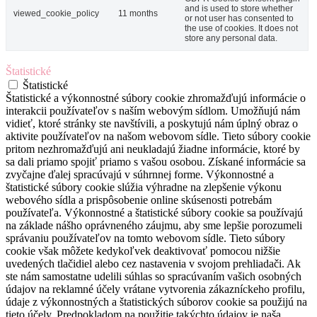
and is used to store whether
viewed_cookie_policy
11 months
or not user has consented to
the use of cookies. It does not
store any personal data.
Štatistické
Štatistické
Štatistické a výkonnostné súbory cookie zhromažďujú informácie o
interakcii používateľov s naším webovým sídlom. Umožňujú nám
vidieť, ktoré stránky ste navštívili, a poskytujú nám úplný obraz o
aktivite používateľov na našom webovom sídle. Tieto súbory cookie
pritom nezhromažďujú ani neukladajú žiadne informácie, ktoré by
sa dali priamo spojiť priamo s vašou osobou. Získané informácie sa
zvyčajne ďalej spracúvajú v súhrnnej forme. Výkonnostné a
štatistické súbory cookie slúžia výhradne na zlepšenie výkonu
webového sídla a prispôsobenie online skúsenosti potrebám
používateľa. Výkonnostné a štatistické súbory cookie sa používajú
na základe nášho oprávneného záujmu, aby sme lepšie porozumeli
správaniu používateľov na tomto webovom sídle. Tieto súbory
cookie však môžete kedykoľvek deaktivovať pomocou nižšie
uvedených tlačidiel alebo cez nastavenia v svojom prehliadači. Ak
ste nám samostatne udelili súhlas so spracúvaním vašich osobných
údajov na reklamné účely vrátane vytvorenia zákazníckeho profilu,
údaje z výkonnostných a štatistických súborov cookie sa použijú na
tieto účely. Predpokladom na použitie takýchto údajov je naša