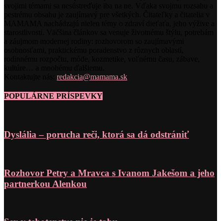
svojimi témami sa nesústreďuje iba na ne. Vďaka svojmu rozsahu a
pestrému obsahu je zaujímavý pre všetkých. Čitateľky a čitatelia v
MAMAMA nachádzajú nielen témy o zdraví dieťaťa, jeho výžive a
starostlivosti. Väčšina článkov sa venuje životnému štýlu, potrebám
a záujmom modernej rodiny: rozhovorom so zaujímavými
osobnosťami, praktickému poradenstvo z rôznych oblastí,
rodinnému rozpočtu, móde, kozmetike, voľnému času, zábave,
kultúre… a mnohému ďalšiemu.
Kontaktujte nás:
redakcia@mamama.sk
POPULÁRNE PRÍSPEVKY
Dyslália – porucha reči, ktorá sa dá odstrániť
Rozhovor Petry a Mravca s Ivanom Jakešom a jeho
partnerkou Alenkou