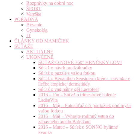
Rozprávky na dobrú noc
ŠPORT
Vareška
PORADŇA
Bývanie
Gynekológ
IT
ČLÁNKY OD MAMIČIEK
SÚŤAŽE
AKTUÁLNE
UKONČENÉ
SÚŤAŽ O NOVÉ 360° HRNČEKY LOVI
Súťaž o návrh predzáhradky
Súťaž o puzzle s vašou fotkou
Súťaž o Bepanthen Sensiderm krém – novinka v
liečbe atopickej dermatitídy
Súťaž o vaginálny gél Lactofeel
2016 – Jún – Súťaž o trimestrové balenie
LadeeVita
2016 – Máj – Fotosúťaž o 5 podložiek pod myš s
vašou fotkou
2016 – Máj – Vyhrajte rodinný vstup do
zábavného areálu Babyland
2016 – Marec – Súťaž o SONNO bylinné
kvapky