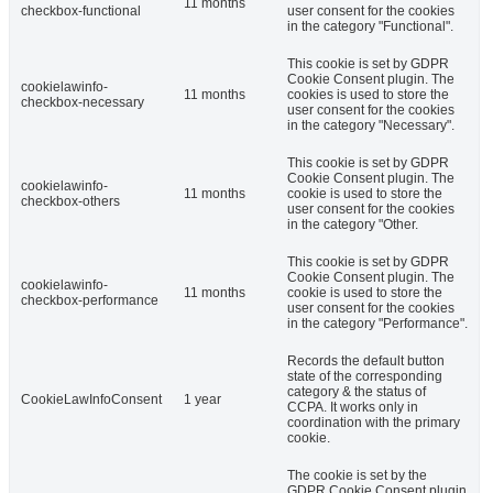
11 months
checkbox-functional
user consent for the cookies
in the category "Functional".
This cookie is set by GDPR
Cookie Consent plugin. The
cookielawinfo-
11 months
cookies is used to store the
checkbox-necessary
user consent for the cookies
in the category "Necessary".
This cookie is set by GDPR
Cookie Consent plugin. The
cookielawinfo-
11 months
cookie is used to store the
checkbox-others
user consent for the cookies
in the category "Other.
This cookie is set by GDPR
Cookie Consent plugin. The
cookielawinfo-
11 months
cookie is used to store the
checkbox-performance
user consent for the cookies
in the category "Performance".
Records the default button
state of the corresponding
category & the status of
CookieLawInfoConsent
1 year
CCPA. It works only in
coordination with the primary
cookie.
The cookie is set by the
GDPR Cookie Consent plugin