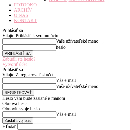
FOTOOKO
ARCHÍV
O NÁS
KONTAKT
Prihlásiť sa
Vitajte!
Prihlásiť k svojmu účtu
Vaše užívateľské meno
heslo
Zabudli ste heslo?
Vytvoriť účet
Prihlásiť sa
Vitajte!
Zaregistrovať si účet
Váš e-mail
Vaše užívateľské meno
Heslo vám bude zaslané e-mailom
Obnova hesla
Obnoviť svoje heslo
Váš e-mail
Hľadať