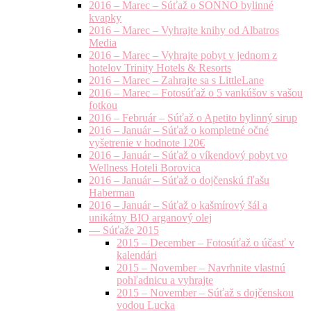
2016 – Marec – Súťaž o SONNO bylinné
kvapky
2016 – Marec – Vyhrajte knihy od Albatros
Media
2016 – Marec – Vyhrajte pobyt v jednom z
hotelov Trinity Hotels & Resorts
2016 – Marec – Zahrajte sa s LittleLane
2016 – Marec – Fotosúťaž o 5 vankúšov s vašou
fotkou
2016 – Február – Súťaž o Apetito bylinný sirup
2016 – Január – Súťaž o kompletné očné
vyšetrenie v hodnote 120€
2016 – Január – Súťaž o víkendový pobyt vo
Wellness Hoteli Borovica
2016 – Január – Súťaž o dojčenskú fľašu
Haberman
2016 – Január – Súťaž o kašmírový šál a
unikátny BIO arganový olej
— Súťaže 2015
2015 – December – Fotosúťaž o účasť v
kalendári
2015 – November – Navrhnite vlastnú
pohľadnicu a vyhrajte
2015 – November – Súťaž s dojčenskou
vodou Lucka