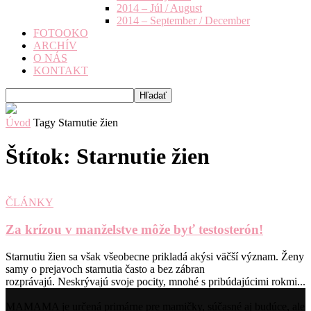
2014 – Júl / August
2014 – September / December
FOTOOKO
ARCHÍV
O NÁS
KONTAKT
Úvod
Tagy
Starnutie žien
Štítok: Starnutie žien
ČLÁNKY
Za krízou v manželstve môže byť testosterón!
Starnutiu žien sa však všeobecne prikladá akýsi väčší význam. Ženy
samy o prejavoch starnutia často a bez zábran
rozprávajú. Neskrývajú svoje pocity, mnohé s pribúdajúcimi rokmi...
MAMAMA je určená primárne pre mamičky, súčasné aj budúce, ale