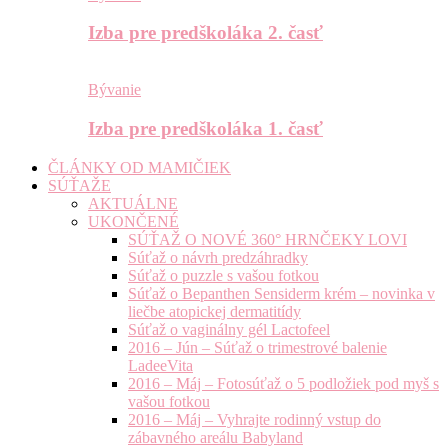
Izba pre predškoláka 2. časť
Bývanie
Izba pre predškoláka 1. časť
ČLÁNKY OD MAMIČIEK
SÚŤAŽE
AKTUÁLNE
UKONČENÉ
SÚŤAŽ O NOVÉ 360° HRNČEKY LOVI
Súťaž o návrh predzáhradky
Súťaž o puzzle s vašou fotkou
Súťaž o Bepanthen Sensiderm krém – novinka v
liečbe atopickej dermatitídy
Súťaž o vaginálny gél Lactofeel
2016 – Jún – Súťaž o trimestrové balenie
LadeeVita
2016 – Máj – Fotosúťaž o 5 podložiek pod myš s
vašou fotkou
2016 – Máj – Vyhrajte rodinný vstup do
zábavného areálu Babyland