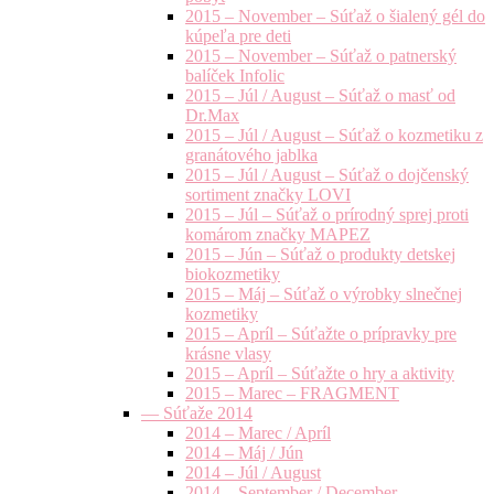
2015 – November – Súťaž o šialený gél do
kúpeľa pre deti
2015 – November – Súťaž o patnerský
balíček Infolic
2015 – Júl / August – Súťaž o masť od
Dr.Max
2015 – Júl / August – Súťaž o kozmetiku z
granátového jablka
2015 – Júl / August – Súťaž o dojčenský
sortiment značky LOVI
2015 – Júl – Súťaž o prírodný sprej proti
komárom značky MAPEZ
2015 – Jún – Súťaž o produkty detskej
biokozmetiky
2015 – Máj – Súťaž o výrobky slnečnej
kozmetiky
2015 – Apríl – Súťažte o prípravky pre
krásne vlasy
2015 – Apríl – Súťažte o hry a aktivity
2015 – Marec – FRAGMENT
— Súťaže 2014
2014 – Marec / Apríl
2014 – Máj / Jún
2014 – Júl / August
2014 – September / December