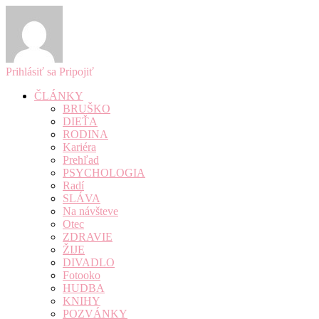
Prihlásiť sa
Pripojiť
ČLÁNKY
BRUŠKO
DIEŤA
RODINA
Kariéra
Prehľad
PSYCHOLOGIA
Radí
SLÁVA
Na návšteve
Otec
ZDRAVIE
ŽIJE
DIVADLO
Fotooko
HUDBA
KNIHY
POZVÁNKY