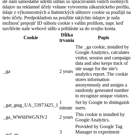
ste nám samostatne udelili súhlas so spracúvaním vašich osobných
údajov na reklamné účely vrátane vytvorenia zákazníckeho profilu,
údaje z výkonnostných a štatistických súborov cookie sa použijú na
tieto účely. Predpokladom na použitie takýchto údajov je naša
možnosť prepojiť ID súboru cookie s vaším profilom, napr. keď
navštívite naše webové sídlo a prihlásite sa do svojho konta.
Dĺžka
Cookie
Popis
trvania
The _ga cookie, installed by
Google Analytics, calculates
visitor, session and campaign
data and also keeps track of
site usage for the site's
_ga
2 years
analytics report. The cookie
stores information
anonymously and assigns a
randomly generated number
to recognize unique visitors.
1
Set by Google to distinguish
_gat_gtag_UA_53973425_1
minute
users.
This cookie is installed by
_ga_WW6HWGNJV2
2 years
Google Analytics.
Provided by Google Tag
3
Manager to experiment
_gcl_au