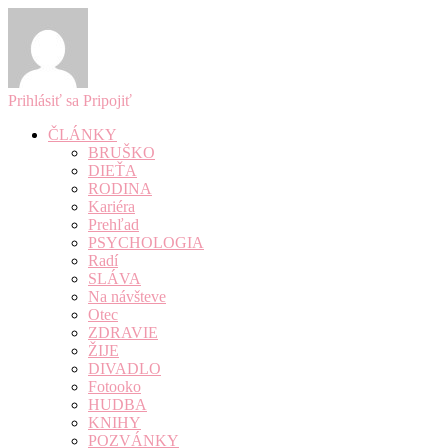
Prihlásiť sa
Pripojiť
ČLÁNKY
BRUŠKO
DIEŤA
RODINA
Kariéra
Prehľad
PSYCHOLOGIA
Radí
SLÁVA
Na návšteve
Otec
ZDRAVIE
ŽIJE
DIVADLO
Fotooko
HUDBA
KNIHY
POZVÁNKY