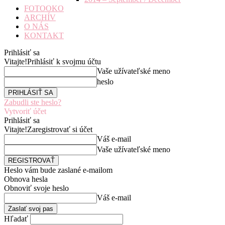
FOTOOKO
ARCHÍV
O NÁS
KONTAKT
Prihlásiť sa
Vitajte!
Prihlásiť k svojmu účtu
Vaše užívateľské meno
heslo
Zabudli ste heslo?
Vytvoriť účet
Prihlásiť sa
Vitajte!
Zaregistrovať si účet
Váš e-mail
Vaše užívateľské meno
Heslo vám bude zaslané e-mailom
Obnova hesla
Obnoviť svoje heslo
Váš e-mail
Hľadať