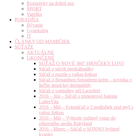
Rozprávky na dobrú noc
ŠPORT
Vareška
PORADŇA
Bývanie
Gynekológ
IT
ČLÁNKY OD MAMIČIEK
SÚŤAŽE
AKTUÁLNE
UKONČENÉ
SÚŤAŽ O NOVÉ 360° HRNČEKY LOVI
Súťaž o návrh predzáhradky
Súťaž o puzzle s vašou fotkou
Súťaž o Bepanthen Sensiderm krém – novinka v
liečbe atopickej dermatitídy
Súťaž o vaginálny gél Lactofeel
2016 – Jún – Súťaž o trimestrové balenie
LadeeVita
2016 – Máj – Fotosúťaž o 5 podložiek pod myš s
vašou fotkou
2016 – Máj – Vyhrajte rodinný vstup do
zábavného areálu Babyland
2016 – Marec – Súťaž o SONNO bylinné
kvapky