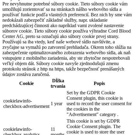
Pre nevyhnutne potrebné súbory cookie. Tieto súbory cookie vám
umožňujú zorientovať sa na stránkach nášho webového sídla a
používať funkcie podľa vlastných preferencií. Bez nich by sme vám
nedokázali zabezpečiť základné služby, napr. ukladanie
predchádzajúcej činnosti ako napríklad vami zvolené nastavenie
súborov cookie. Tieto súbory cookie používa výhradne Cord Blood
Center AG, preto sa označujú ako súbory cookie prvej strany.
Používajú sa iba vtedy, keď naše webové sídlo navštívite, a
zvyčajne sa vymažú po zatvorení prehliadača. Okrem toho slúžia na
zabezpečenie optimalizovaného zobrazenia webového sídla, ak naň
vstupujete z mobilného zariadenia, aby ste zbytočne nespotrebovali
veľký objem dát. Súbory cookie navyše zjednodušujú zmenu
protokolu stránok z http na https, takže bezpečnosť prenášaných
údajov zostáva zaručená.
Dĺžka
Cookie
Popis
trvania
Set by the GDPR Cookie
Consent plugin, this cookie is
cookielawinfo-
1 year
used to record the user consent for
checkbox-advertisement
the cookies in the
"Advertisement" category .
This cookie is set by GDPR
Cookie Consent plugin. The
cookielawinfo-
11
cookie is used to store the user
checkbox-analytics
months