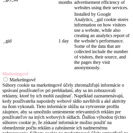
months
advertisement efficiency of
websites using their services.
Installed by Google
Analytics, _gid cookie stores
information on how visitors
use a website, while also
creating an analytics report of
_gid
1 day
the website's performance.
Some of the data that are
collected include the number
of visitors, their source, and
the pages they visit
anonymously.
Marketingové
Marketingové
Súbory cookie na marketingové účely zhromažďujú informácie o
správaní používateľov pri prehliadaní, aby sa im zobrazovali
reklamy, ktoré by ich mohli zaujímať. Napríklad zaznamenávajú,
kedy používatelia naposledy webové sídlo navštívili a aké aktivity
na ňom vykonali. Tieto informácie slúžia na vytvorenie profilu
záujmov, aby sa umožnilo umiestnenie relevantných reklám pre
používateľov na iných webových sídlach. Ďalšou výhodou týchto
súborov cookie je, že získané informácie možno použiť na
obmedzenie počtu reklám a zabránenie ich nadmernému