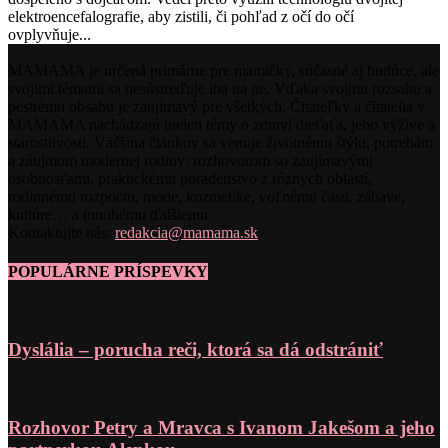
elektroencefalografie, aby zistili, či pohľad z očí do očí
ovplyvňuje...
MAMAMA je určená primárne pre mamičky, súčasné aj budúce, ale
svojimi témami sa nesústreďuje iba na ne. Vďaka svojmu rozsahu a
pestrému obsahu je zaujímavý pre všetkých. Čitateľky a čitatelia v
MAMAMA nachádzajú nielen témy o zdraví dieťaťa, jeho výžive a
starostlivosti. Väčšina článkov sa venuje životnému štýlu, potrebám
a záujmom modernej rodiny: rozhovorom so zaujímavými
osobnosťami, praktickému poradenstvo z rôznych oblastí,
rodinnému rozpočtu, móde, kozmetike, voľnému času, zábave,
kultúre… a mnohému ďalšiemu.
Kontaktujte nás:
redakcia@mamama.sk
POPULÁRNE PRÍSPEVKY
Dyslália – porucha reči, ktorá sa dá odstrániť
Rozhovor Petry a Mravca s Ivanom Jakešom a jeho