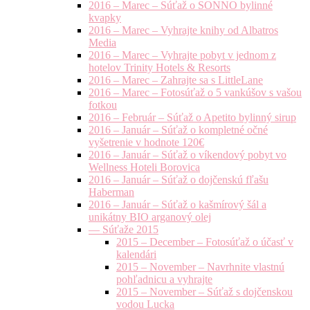
2016 – Marec – Súťaž o SONNO bylinné
kvapky
2016 – Marec – Vyhrajte knihy od Albatros
Media
2016 – Marec – Vyhrajte pobyt v jednom z
hotelov Trinity Hotels & Resorts
2016 – Marec – Zahrajte sa s LittleLane
2016 – Marec – Fotosúťaž o 5 vankúšov s vašou
fotkou
2016 – Február – Súťaž o Apetito bylinný sirup
2016 – Január – Súťaž o kompletné očné
vyšetrenie v hodnote 120€
2016 – Január – Súťaž o víkendový pobyt vo
Wellness Hoteli Borovica
2016 – Január – Súťaž o dojčenskú fľašu
Haberman
2016 – Január – Súťaž o kašmírový šál a
unikátny BIO arganový olej
— Súťaže 2015
2015 – December – Fotosúťaž o účasť v
kalendári
2015 – November – Navrhnite vlastnú
pohľadnicu a vyhrajte
2015 – November – Súťaž s dojčenskou
vodou Lucka