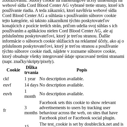
zobrazovaniu. Súbory cookie na marketingové účely umiestňujú na
webové sídla Cord Blood Center AG vybrané tretie strany, ktoré ich
používanie riadia. A teda zákazníci, ktorí navštívia webové sídla
Cord Blood Center AG a súhlasia s používaním súborov cookie
tejto kategórie, sú takisto zákazníkmi týchto poskytovateľov
konajúcich z pozície tretích strán, pričom udelia svoj súhlas s ich
používaním a aplikáciou nielen Cord Blood Center AG, ale aj
príslušnému poskytovateľovi, ktorý je treťou stranou. Ďalšie
informácie o súboroch cookie slúžiacich na reklamné účely, ako aj o
príslušnom poskytovateľovi, ktorý je treťou stranou a používanie
týchto súborov cookie riadi, nájdete v zozname súborov cookie,
ktorý obsahuje všetky integrované údaje spracované tretími stranami
(napr. značky/skripty/pixely).
Dĺžka
Cookie
Popis
trvania
ckf
1 year
No description available.
euvf
14 days
No description available.
1
euvh
No description available.
month
Facebook sets this cookie to show relevant
3
advertisements to users by tracking user
fr
months
behaviour across the web, on sites that have
Facebook pixel or Facebook social plugin.
The test_cookie is set by doubleclick.net and is
15