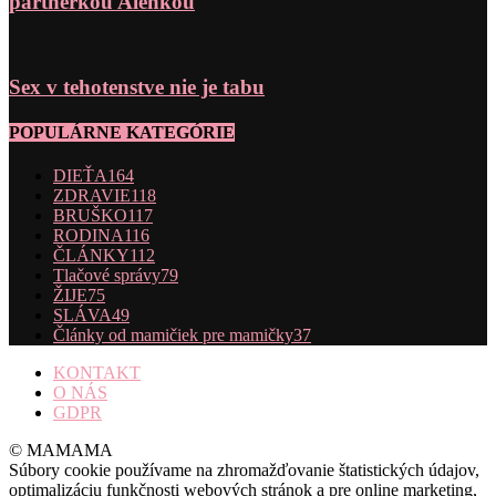
partnerkou Alenkou
Sex v tehotenstve nie je tabu
POPULÁRNE KATEGÓRIE
DIEŤA
164
ZDRAVIE
118
BRUŠKO
117
RODINA
116
ČLÁNKY
112
Tlačové správy
79
ŽIJE
75
SLÁVA
49
Články od mamičiek pre mamičky
37
KONTAKT
O NÁS
GDPR
© MAMAMA
Súbory cookie používame na zhromažďovanie štatistických údajov,
optimalizáciu funkčnosti webových stránok a pre online marketing,