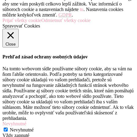
aby sme vám poskytli celkovo lepší zážitok. Viac informácií o
súboroch cookie a nastaveniach nájdete
tu
. Nastavenia cookies
môžete kedykoľvek zmeniť.
GDPR
.
Prijať všetky cookie
Odmietnuť všetky cookie
Spravovať Cookies
Close
Prehľad zásad ochrany osobných údajov
Na tomto webovom sídle používame súbory cookie, aby sa vám na
ňom ľahšie orientovalo. Podľa potreby sa tieto kategorizované
súbory cookie ukladajú vo vašom prehliadači, pretože sú
nevyhnutné na fungovanie základných funkcií stránok webového
sídla. Používame aj súbory cookie tretích strán, ktoré nám pomáhajú
analyzovať a pochopiť, ako toto webové sídlo používate. Tieto
súbory cookie sa ukladajú vo vašom prehliadači iba s vaším
súhlasom. Máte možnosť tieto súbory cookie odmietnuť. Ak to však
urobíte, môže to ovplyvniť vašu používateľskú skúsenosť z
prehliadania.
Nevyhnutné
Nevyhnutné
Vždy zapnuté