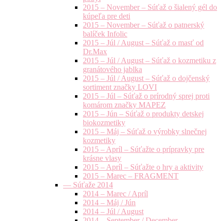
2015 – November – Súťaž o šialený gél do
kúpeľa pre deti
2015 – November – Súťaž o patnerský
balíček Infolic
2015 – Júl / August – Súťaž o masť od
Dr.Max
2015 – Júl / August – Súťaž o kozmetiku z
granátového jablka
2015 – Júl / August – Súťaž o dojčenský
sortiment značky LOVI
2015 – Júl – Súťaž o prírodný sprej proti
komárom značky MAPEZ
2015 – Jún – Súťaž o produkty detskej
biokozmetiky
2015 – Máj – Súťaž o výrobky slnečnej
kozmetiky
2015 – Apríl – Súťažte o prípravky pre
krásne vlasy
2015 – Apríl – Súťažte o hry a aktivity
2015 – Marec – FRAGMENT
— Súťaže 2014
2014 – Marec / Apríl
2014 – Máj / Jún
2014 – Júl / August
2014 – September / December