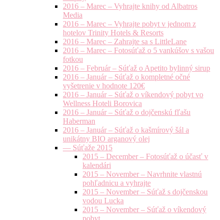
2016 – Marec – Vyhrajte knihy od Albatros
Media
2016 – Marec – Vyhrajte pobyt v jednom z
hotelov Trinity Hotels & Resorts
2016 – Marec – Zahrajte sa s LittleLane
2016 – Marec – Fotosúťaž o 5 vankúšov s vašou
fotkou
2016 – Február – Súťaž o Apetito bylinný sirup
2016 – Január – Súťaž o kompletné očné
vyšetrenie v hodnote 120€
2016 – Január – Súťaž o víkendový pobyt vo
Wellness Hoteli Borovica
2016 – Január – Súťaž o dojčenskú fľašu
Haberman
2016 – Január – Súťaž o kašmírový šál a
unikátny BIO arganový olej
— Súťaže 2015
2015 – December – Fotosúťaž o účasť v
kalendári
2015 – November – Navrhnite vlastnú
pohľadnicu a vyhrajte
2015 – November – Súťaž s dojčenskou
vodou Lucka
2015 – November – Súťaž o víkendový
pobyt