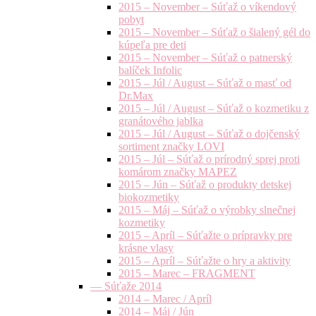
2015 – November – Súťaž o víkendový
pobyt
2015 – November – Súťaž o šialený gél do
kúpeľa pre deti
2015 – November – Súťaž o patnerský
balíček Infolic
2015 – Júl / August – Súťaž o masť od
Dr.Max
2015 – Júl / August – Súťaž o kozmetiku z
granátového jablka
2015 – Júl / August – Súťaž o dojčenský
sortiment značky LOVI
2015 – Júl – Súťaž o prírodný sprej proti
komárom značky MAPEZ
2015 – Jún – Súťaž o produkty detskej
biokozmetiky
2015 – Máj – Súťaž o výrobky slnečnej
kozmetiky
2015 – Apríl – Súťažte o prípravky pre
krásne vlasy
2015 – Apríl – Súťažte o hry a aktivity
2015 – Marec – FRAGMENT
— Súťaže 2014
2014 – Marec / Apríl
2014 – Máj / Jún