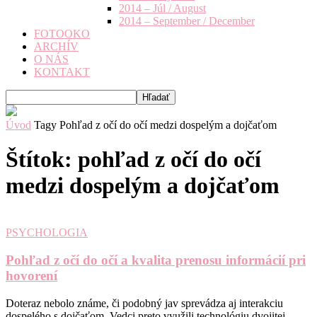
2014 – Júl / August
2014 – September / December
FOTOOKO
ARCHÍV
O NÁS
KONTAKT
Úvod
Tagy
Pohľad z očí do očí medzi dospelým a dojčaťom
Štítok: pohľad z očí do očí
medzi dospelým a dojčaťom
PSYCHOLOGIA
Pohľad z očí do očí a kvalita prenosu informácií pri
hovorení
Doteraz nebolo známe, či podobný jav sprevádza aj interakciu
dospelého s dojčaťom. Vedci preto využili technológiu dvojitej