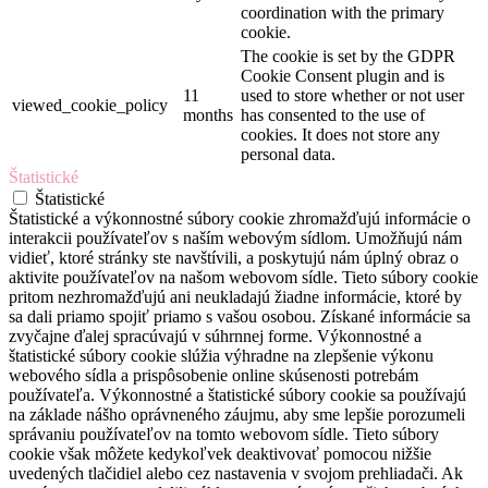
coordination with the primary
cookie.
The cookie is set by the GDPR
Cookie Consent plugin and is
11
used to store whether or not user
viewed_cookie_policy
months
has consented to the use of
cookies. It does not store any
personal data.
Štatistické
Štatistické
Štatistické a výkonnostné súbory cookie zhromažďujú informácie o
interakcii používateľov s naším webovým sídlom. Umožňujú nám
vidieť, ktoré stránky ste navštívili, a poskytujú nám úplný obraz o
aktivite používateľov na našom webovom sídle. Tieto súbory cookie
pritom nezhromažďujú ani neukladajú žiadne informácie, ktoré by
sa dali priamo spojiť priamo s vašou osobou. Získané informácie sa
zvyčajne ďalej spracúvajú v súhrnnej forme. Výkonnostné a
štatistické súbory cookie slúžia výhradne na zlepšenie výkonu
webového sídla a prispôsobenie online skúsenosti potrebám
používateľa. Výkonnostné a štatistické súbory cookie sa používajú
na základe nášho oprávneného záujmu, aby sme lepšie porozumeli
správaniu používateľov na tomto webovom sídle. Tieto súbory
cookie však môžete kedykoľvek deaktivovať pomocou nižšie
uvedených tlačidiel alebo cez nastavenia v svojom prehliadači. Ak