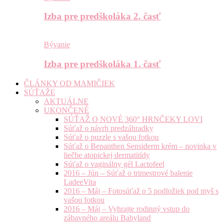
Izba pre predškoláka 2. časť
Bývanie
Izba pre predškoláka 1. časť
ČLÁNKY OD MAMIČIEK
SÚŤAŽE
AKTUÁLNE
UKONČENÉ
SÚŤAŽ O NOVÉ 360° HRNČEKY LOVI
Súťaž o návrh predzáhradky
Súťaž o puzzle s vašou fotkou
Súťaž o Bepanthen Sensiderm krém – novinka v
liečbe atopickej dermatitídy
Súťaž o vaginálny gél Lactofeel
2016 – Jún – Súťaž o trimestrové balenie
LadeeVita
2016 – Máj – Fotosúťaž o 5 podložiek pod myš s
vašou fotkou
2016 – Máj – Vyhrajte rodinný vstup do
zábavného areálu Babyland