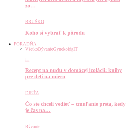
zo…
BRUŠKO
Koho si vybrať k pôrodu
PORADŇA
Všetko
Bývanie
Gynekológ
IT
IT
Recept na nudu v domácej izolácii: knihy
pre deti na mieru
DIEŤA
Čo ste chceli vedieť – cmúľanie prsta, kedy
je čas na…
Bývanie