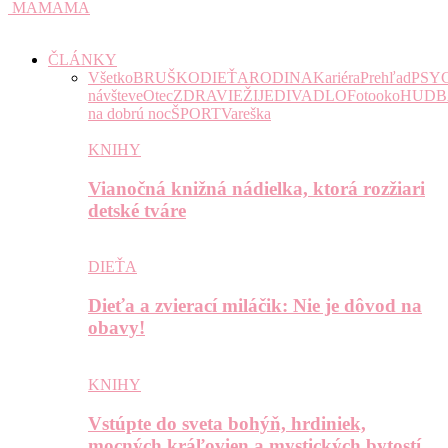
MAMAMA
ČLÁNKY
Všetko
BRUŠKO
DIEŤA
RODINA
Kariéra
Prehľad
PSY
návšteve
Otec
ZDRAVIE
ŽIJE
DIVADLO
Fotooko
HUDB
na dobrú noc
ŠPORT
Vareška
KNIHY
Vianočná knižná nádielka, ktorá rozžiari
detské tváre
DIEŤA
Dieťa a zvierací miláčik: Nie je dôvod na
obavy!
KNIHY
Vstúpte do sveta bohýň, hrdiniek,
mocných kráľovien a mystických bytostí