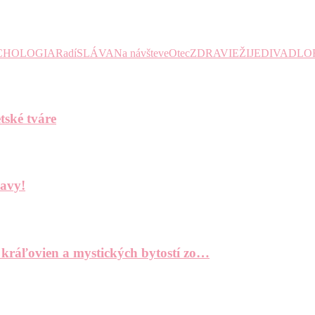
CHOLOGIA
Radí
SLÁVA
Na návšteve
Otec
ZDRAVIE
ŽIJE
DIVADLO
tské tváre
bavy!
 kráľovien a mystických bytostí zo…