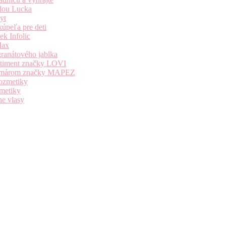
dou Lucka
yt
úpeľa pre deti
k Infolic
Max
granátového jablka
ortiment značky LOVI
i komárom značky MAPEZ
kozmetiky
zmetiky
ne vlasy