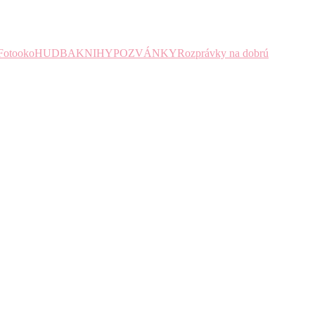
Fotooko
HUDBA
KNIHY
POZVÁNKY
Rozprávky na dobrú