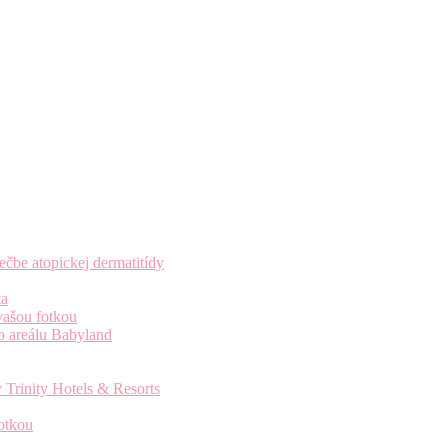
čbe atopickej dermatitídy
ta
vašou fotkou
o areálu Babyland
 Trinity Hotels & Resorts
otkou