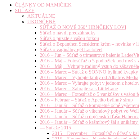
ČLÁNKY OD MAMIČIEK
SÚŤAŽE
AKTUÁLNE
UKONČENÉ
SÚŤAŽ O NOVÉ 360° HRNČEKY LOVI
Súťaž o návrh predzáhradky
Súťaž o puzzle s vašou fotkou
Súťaž o Bepanthen Sensiderm krém – novinka v lie
Súťaž o vaginálny gél Lactofeel
2016 – Jún – Súťaž o trimestrové balenie LadeeVi
2016 – Máj – Fotosúťaž o 5 podložiek pod myš s 
2016 – Máj – Vyhrajte rodinný vstup do zábavnéh
2016 – Marec – Súťaž o SONNO bylinné kvapky
2016 – Marec – Vyhrajte knihy od Albatros Media
2016 – Marec – Vyhrajte pobyt v jednom z hotelov
2016 – Marec – Zahrajte sa s LittleLane
2016 – Marec – Fotosúťaž o 5 vankúšov s vašou f
2016 – Február – Súťaž o Apetito bylinný sirup
2016 – Január – Súťaž o kompletné očné vyšetren
2016 – Január – Súťaž o víkendový pobyt vo Well
2016 – Január – Súťaž o dojčenskú fľašu Haberm
2016 – Január – Súťaž o kašmírový šál a unikátny
— Súťaže 2015
2015 – December – Fotosúťaž o účasť v kal
2015 – November – Navrhnite vlastnú pohľa