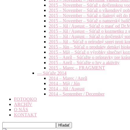
2015 – November – Súťaž s dojčenskou vo
2015 – November – Súťaž o víkendový pob
2015 – November – Súťaž o šialený gél do k
2015 – November – Súťaž o patnerský balíče
2015 – Júl / August – Súťaž o masť od Dr.
2015 – Júl / August – Súťaž o kozmetiku z 
2015 – Júl / August – Súťaž o dojčenský s
2015 – Júl – Súťaž o prírodný sprej prot
2015 – Jún – Súťaž o produkty detskej bio
2015 – Máj – Súťaž o výrobky slnečnej ko
2015 – Apríl – Súťažte o prípravky pre krás
2015 – Apríl – Súťažte o hry a aktivity
2015 – Marec – FRAGMENT
— Súťaže 2014
2014 – Marec / Apríl
2014 – Máj / Jún
2014 – Júl / August
2014 – September / December
FOTOOKO
ARCHÍV
O NÁS
KONTAKT