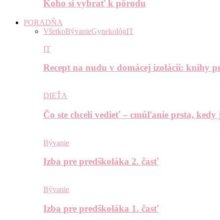
Koho si vybrať k pôrodu
PORADŇA
Všetko
Bývanie
Gynekológ
IT
IT
Recept na nudu v domácej izolácii: knihy pr
DIEŤA
Čo ste chceli vedieť – cmúľanie prsta, kedy
Bývanie
Izba pre predškoláka 2. časť
Bývanie
Izba pre predškoláka 1. časť