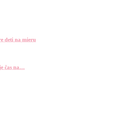
e deti na mieru
 je čas na…