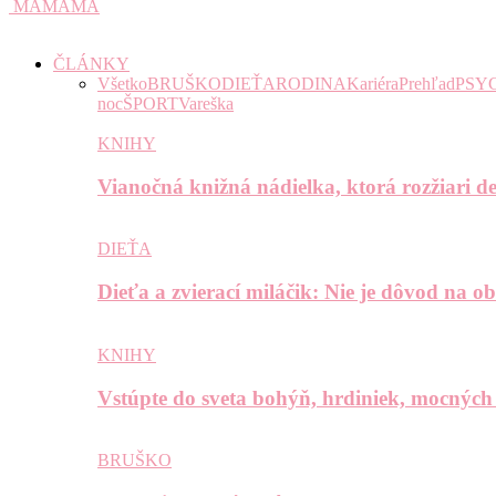
MAMAMA
ČLÁNKY
Všetko
BRUŠKO
DIEŤA
RODINA
Kariéra
Prehľad
PSY
noc
ŠPORT
Vareška
KNIHY
Vianočná knižná nádielka, ktorá rozžiari de
DIEŤA
Dieťa a zvierací miláčik: Nie je dôvod na o
KNIHY
Vstúpte do sveta bohýň, hrdiniek, mocných
BRUŠKO