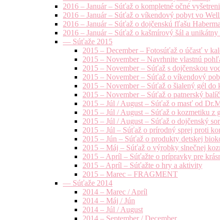
2016 – Január – Súťaž o kompletné očné vyšetren
2016 – Január – Súťaž o víkendový pobyt vo Well
2016 – Január – Súťaž o dojčenskú fľašu Haberm
2016 – Január – Súťaž o kašmírový šál a unikátny
— Súťaže 2015
2015 – December – Fotosúťaž o účasť v kal
2015 – November – Navrhnite vlastnú pohľa
2015 – November – Súťaž s dojčenskou vo
2015 – November – Súťaž o víkendový pob
2015 – November – Súťaž o šialený gél do k
2015 – November – Súťaž o patnerský balíče
2015 – Júl / August – Súťaž o masť od Dr.
2015 – Júl / August – Súťaž o kozmetiku z 
2015 – Júl / August – Súťaž o dojčenský s
2015 – Júl – Súťaž o prírodný sprej prot
2015 – Jún – Súťaž o produkty detskej bio
2015 – Máj – Súťaž o výrobky slnečnej ko
2015 – Apríl – Súťažte o prípravky pre krás
2015 – Apríl – Súťažte o hry a aktivity
2015 – Marec – FRAGMENT
— Súťaže 2014
2014 – Marec / Apríl
2014 – Máj / Jún
2014 – Júl / August
2014 – September / December