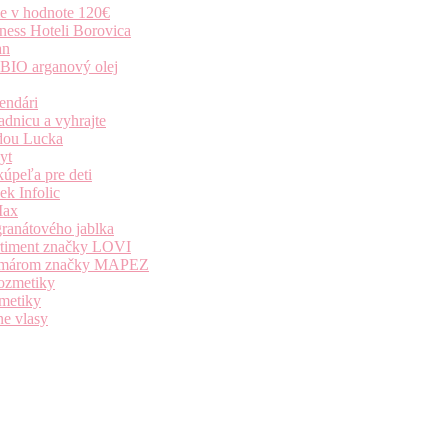
ie v hodnote 120€
ness Hoteli Borovica
an
 BIO arganový olej
endári
dnicu a vyhrajte
dou Lucka
yt
úpeľa pre deti
k Infolic
Max
granátového jablka
ortiment značky LOVI
i komárom značky MAPEZ
kozmetiky
zmetiky
ne vlasy