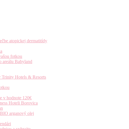
čbe atopickej dermatitídy
ta
vašou fotkou
o areálu Babyland
 Trinity Hotels & Resorts
otkou
ie v hodnote 120€
ness Hoteli Borovica
an
 BIO arganový olej
endári
dnicu a vyhrajte