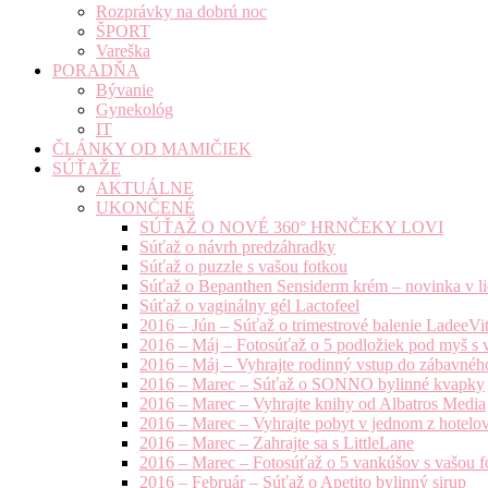
Rozprávky na dobrú noc
ŠPORT
Vareška
PORADŇA
Bývanie
Gynekológ
IT
ČLÁNKY OD MAMIČIEK
SÚŤAŽE
AKTUÁLNE
UKONČENÉ
SÚŤAŽ O NOVÉ 360° HRNČEKY LOVI
Súťaž o návrh predzáhradky
Súťaž o puzzle s vašou fotkou
Súťaž o Bepanthen Sensiderm krém – novinka v lie
Súťaž o vaginálny gél Lactofeel
2016 – Jún – Súťaž o trimestrové balenie LadeeVi
2016 – Máj – Fotosúťaž o 5 podložiek pod myš s 
2016 – Máj – Vyhrajte rodinný vstup do zábavnéh
2016 – Marec – Súťaž o SONNO bylinné kvapky
2016 – Marec – Vyhrajte knihy od Albatros Media
2016 – Marec – Vyhrajte pobyt v jednom z hotelov
2016 – Marec – Zahrajte sa s LittleLane
2016 – Marec – Fotosúťaž o 5 vankúšov s vašou f
2016 – Február – Súťaž o Apetito bylinný sirup