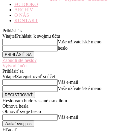
FOTOOKO
ARCHÍV
O NÁS
KONTAKT
Prihlásiť sa
Vitajte!
Prihlásiť k svojmu účtu
Vaše užívateľské meno
heslo
Zabudli ste heslo?
Vytvoriť účet
Prihlásiť sa
Vitajte!
Zaregistrovať si účet
Váš e-mail
Vaše užívateľské meno
Heslo vám bude zaslané e-mailom
Obnova hesla
Obnoviť svoje heslo
Váš e-mail
Hľadať