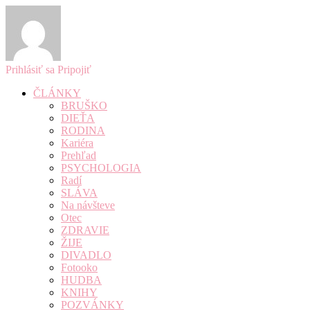
Prihlásiť sa
Pripojiť
ČLÁNKY
BRUŠKO
DIEŤA
RODINA
Kariéra
Prehľad
PSYCHOLOGIA
Radí
SLÁVA
Na návšteve
Otec
ZDRAVIE
ŽIJE
DIVADLO
Fotooko
HUDBA
KNIHY
POZVÁNKY