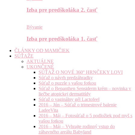
Izba pre predškoláka 2. časť
Bývanie
Izba pre predškoláka 1. časť
ČLÁNKY OD MAMIČIEK
SÚŤAŽE
AKTUÁLNE
UKONČENÉ
SÚŤAŽ O NOVÉ 360° HRNČEKY LOVI
Súťaž o návrh predzáhradky
Súťaž o puzzle s vašou fotkou
Súťaž o Bepanthen Sensiderm krém – novinka v
liečbe atopickej dermatitídy
Súťaž o vaginálny gél Lactofeel
2016 – Jún – Súťaž o trimestrové balenie
LadeeVita
2016 – Máj – Fotosúťaž o 5 podložiek pod myš s
vašou fotkou
2016 – Máj – Vyhrajte rodinný vstup do
zábavného areálu Babyland