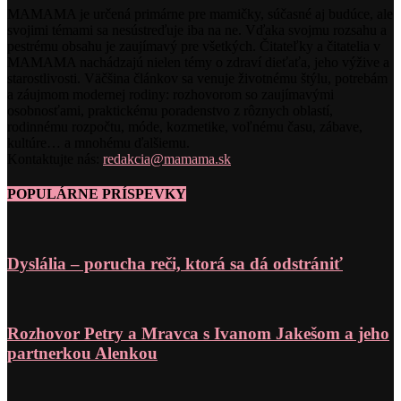
MAMAMA je určená primárne pre mamičky, súčasné aj budúce, ale
svojimi témami sa nesústreďuje iba na ne. Vďaka svojmu rozsahu a
pestrému obsahu je zaujímavý pre všetkých. Čitateľky a čitatelia v
MAMAMA nachádzajú nielen témy o zdraví dieťaťa, jeho výžive a
starostlivosti. Väčšina článkov sa venuje životnému štýlu, potrebám
a záujmom modernej rodiny: rozhovorom so zaujímavými
osobnosťami, praktickému poradenstvo z rôznych oblastí,
rodinnému rozpočtu, móde, kozmetike, voľnému času, zábave,
kultúre… a mnohému ďalšiemu.
Kontaktujte nás:
redakcia@mamama.sk
POPULÁRNE PRÍSPEVKY
Dyslália – porucha reči, ktorá sa dá odstrániť
Rozhovor Petry a Mravca s Ivanom Jakešom a jeho
partnerkou Alenkou