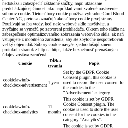
nedokázali zabezpečiť základné služby, napr. ukladanie
predchádzajúcej činnosti ako napríklad vami zvolené nastavenie
súborov cookie. Tieto súbory cookie používa výhradne Cord Blood
Center AG, preto sa označujú ako súbory cookie prvej strany.
Používajú sa iba vtedy, keď naše webové sídlo navštívite, a
zvyčajne sa vymažú po zatvorení prehliadača. Okrem toho slúžia na
zabezpečenie optimalizovaného zobrazenia webového sídla, ak naň
vstupujete z mobilného zariadenia, aby ste zbytočne nespotrebovali
veľký objem dát. Súbory cookie navyše zjednodušujú zmenu
protokolu stránok z http na https, takže bezpečnosť prenášaných
údajov zostáva zaručená.
Dĺžka
Cookie
Popis
trvania
Set by the GDPR Cookie
Consent plugin, this cookie is
cookielawinfo-
1 year
used to record the user consent for
checkbox-advertisement
the cookies in the
"Advertisement" category .
This cookie is set by GDPR
Cookie Consent plugin. The
cookielawinfo-
11
cookie is used to store the user
checkbox-analytics
months
consent for the cookies in the
category "Analytics".
The cookie is set by GDPR