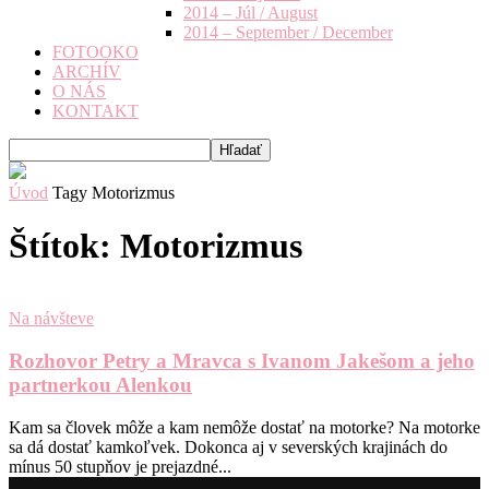
2014 – Júl / August
2014 – September / December
FOTOOKO
ARCHÍV
O NÁS
KONTAKT
Úvod
Tagy
Motorizmus
Štítok: Motorizmus
Na návšteve
Rozhovor Petry a Mravca s Ivanom Jakešom a jeho
partnerkou Alenkou
Kam sa človek môže a kam nemôže dostať na motorke? Na motorke
sa dá dostať kamkoľvek. Dokonca aj v severských krajinách do
mínus 50 stupňov je prejazdné...