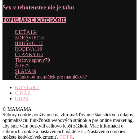
Sex v tehotenstve nie je tabu
POPULÁRNE KATEGÓRIE
DIEŤA
164
ZDRAVIE
118
BRUŠKO
117
RODINA
116
ČLÁNKY
112
Tlačové správy
79
ŽIJE
75
SLÁVA
49
Články od mamičiek pre mamičky
37
KONTAKT
O NÁS
GDPR
© MAMAMA
Súbory cookie používame na zhromažďovanie štatistických údajov,
optimalizáciu funkčnosti webových stránok a pre online marketing,
aby sme vám poskytli celkovo lepší zážitok. Viac informácií o
súboroch cookie a nastaveniach nájdete
tu
. Nastavenia cookies
môžete kedykoľvek zmeniť.
GDPR
.