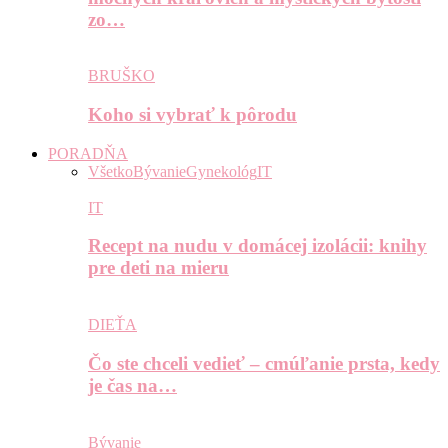
zo…
BRUŠKO
Koho si vybrať k pôrodu
PORADŇA
Všetko
Bývanie
Gynekológ
IT
IT
Recept na nudu v domácej izolácii: knihy
pre deti na mieru
DIEŤA
Čo ste chceli vedieť – cmúľanie prsta, kedy
je čas na…
Bývanie