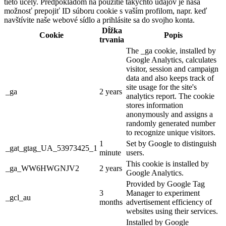
tieto účely. Predpokladom na použitie takýchto údajov je naša
možnosť prepojiť ID súboru cookie s vaším profilom, napr. keď
navštívite naše webové sídlo a prihlásite sa do svojho konta.
Dĺžka
Cookie
Popis
trvania
The _ga cookie, installed by
Google Analytics, calculates
visitor, session and campaign
data and also keeps track of
site usage for the site's
_ga
2 years
analytics report. The cookie
stores information
anonymously and assigns a
randomly generated number
to recognize unique visitors.
1
Set by Google to distinguish
_gat_gtag_UA_53973425_1
minute
users.
This cookie is installed by
_ga_WW6HWGNJV2
2 years
Google Analytics.
Provided by Google Tag
3
Manager to experiment
_gcl_au
months
advertisement efficiency of
websites using their services.
Installed by Google