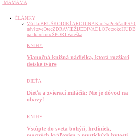
MAMAMA
ČLÁNKY
Všetko
BRUŠKO
DIEŤA
RODINA
Kariéra
Prehľad
PSY
návšteve
Otec
ZDRAVIE
ŽIJE
DIVADLO
Fotooko
HUDB
na dobrú noc
ŠPORT
Vareška
KNIHY
Vianočná knižná nádielka, ktorá rozžiari
detské tváre
DIEŤA
Dieťa a zvierací miláčik: Nie je dôvod na
obavy!
KNIHY
Vstúpte do sveta bohýň, hrdiniek,
mocných kráľovien a mystických bytostí