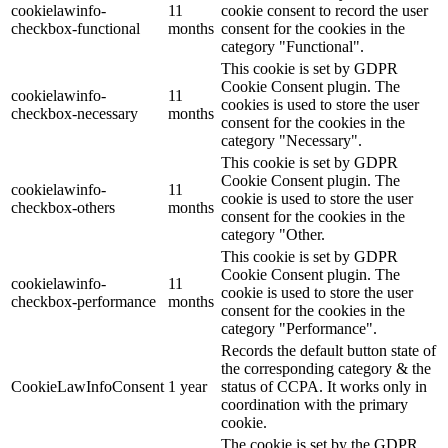
cookielawinfo-
11
cookie consent to record the user
checkbox-functional
months
consent for the cookies in the
category "Functional".
This cookie is set by GDPR
Cookie Consent plugin. The
cookielawinfo-
11
cookies is used to store the user
checkbox-necessary
months
consent for the cookies in the
category "Necessary".
This cookie is set by GDPR
Cookie Consent plugin. The
cookielawinfo-
11
cookie is used to store the user
checkbox-others
months
consent for the cookies in the
category "Other.
This cookie is set by GDPR
Cookie Consent plugin. The
cookielawinfo-
11
cookie is used to store the user
checkbox-performance
months
consent for the cookies in the
category "Performance".
Records the default button state of
the corresponding category & the
CookieLawInfoConsent
1 year
status of CCPA. It works only in
coordination with the primary
cookie.
The cookie is set by the GDPR