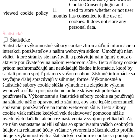
Cookie Consent plugin and is
11
used to store whether or not user
viewed_cookie_policy
months
has consented to the use of
cookies. It does not store any
personal data.
Štatistické
Štatistické
Štatistické a výkonnostné súbory cookie zhromažďujú informácie o
interakcii používateľov s naším webovým sídlom. Umožňujú nám
vidieť, ktoré stránky ste navštívili, a poskytujú nám úplný obraz o
aktivite používateľov na našom webovom sídle. Tieto súbory cookie
pritom nezhromažďujú ani neukladajú žiadne informácie, ktoré by
sa dali priamo spojiť priamo s vašou osobou. Získané informácie sa
zvyčajne ďalej spracúvajú v súhrnnej forme. Výkonnostné a
štatistické súbory cookie slúžia výhradne na zlepšenie výkonu
webového sídla a prispôsobenie online skúsenosti potrebám
používateľa. Výkonnostné a štatistické súbory cookie sa používajú
na základe nášho oprávneného záujmu, aby sme lepšie porozumeli
správaniu používateľov na tomto webovom sídle. Tieto súbory
cookie však môžete kedykoľvek deaktivovať pomocou nižšie
uvedených tlačidiel alebo cez nastavenia v svojom prehliadači. Ak
ste nám samostatne udelili súhlas so spracúvaním vašich osobných
údajov na reklamné účely vrátane vytvorenia zákazníckeho profilu,
údaje z výkonnostných a štatistických súborov cookie sa použijú na