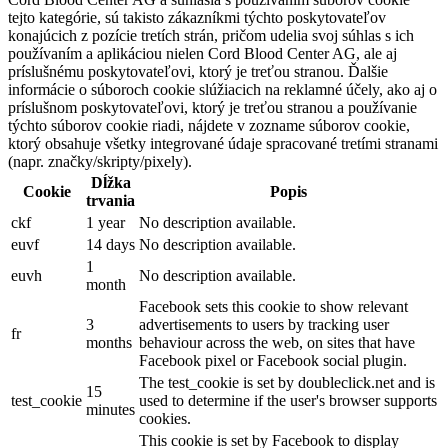
tejto kategórie, sú takisto zákazníkmi týchto poskytovateľov
konajúcich z pozície tretích strán, pričom udelia svoj súhlas s ich
používaním a aplikáciou nielen Cord Blood Center AG, ale aj
príslušnému poskytovateľovi, ktorý je treťou stranou. Ďalšie
informácie o súboroch cookie slúžiacich na reklamné účely, ako aj o
príslušnom poskytovateľovi, ktorý je treťou stranou a používanie
týchto súborov cookie riadi, nájdete v zozname súborov cookie,
ktorý obsahuje všetky integrované údaje spracované tretími stranami
(napr. značky/skripty/pixely).
Dĺžka
Cookie
Popis
trvania
ckf
1 year
No description available.
euvf
14 days
No description available.
1
euvh
No description available.
month
Facebook sets this cookie to show relevant
3
advertisements to users by tracking user
fr
months
behaviour across the web, on sites that have
Facebook pixel or Facebook social plugin.
The test_cookie is set by doubleclick.net and is
15
test_cookie
used to determine if the user's browser supports
minutes
cookies.
This cookie is set by Facebook to display