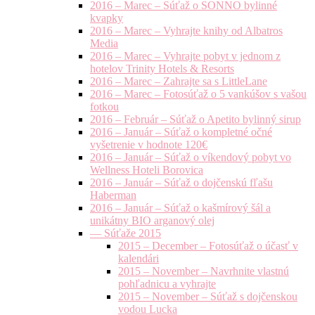
2016 – Marec – Súťaž o SONNO bylinné
kvapky
2016 – Marec – Vyhrajte knihy od Albatros
Media
2016 – Marec – Vyhrajte pobyt v jednom z
hotelov Trinity Hotels & Resorts
2016 – Marec – Zahrajte sa s LittleLane
2016 – Marec – Fotosúťaž o 5 vankúšov s vašou
fotkou
2016 – Február – Súťaž o Apetito bylinný sirup
2016 – Január – Súťaž o kompletné očné
vyšetrenie v hodnote 120€
2016 – Január – Súťaž o víkendový pobyt vo
Wellness Hoteli Borovica
2016 – Január – Súťaž o dojčenskú fľašu
Haberman
2016 – Január – Súťaž o kašmírový šál a
unikátny BIO arganový olej
— Súťaže 2015
2015 – December – Fotosúťaž o účasť v
kalendári
2015 – November – Navrhnite vlastnú
pohľadnicu a vyhrajte
2015 – November – Súťaž s dojčenskou
vodou Lucka