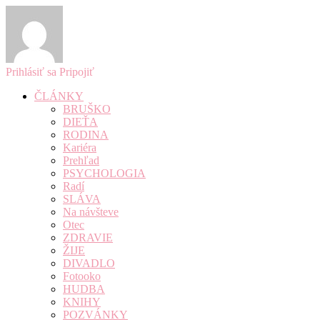
Prihlásiť sa
Pripojiť
ČLÁNKY
BRUŠKO
DIEŤA
RODINA
Kariéra
Prehľad
PSYCHOLOGIA
Radí
SLÁVA
Na návšteve
Otec
ZDRAVIE
ŽIJE
DIVADLO
Fotooko
HUDBA
KNIHY
POZVÁNKY