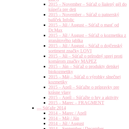
2015 – November – Súťaž o šialený gél do
kúpeľa pre deti
2015 – November – Súťaž o patnerský
balíček Infolic
2015 – Júl / August – Súťaž o masť od
Dr.Max
2015 – Júl / August – Súťaž o kozmetiku z
granátového jablka
2015 – Júl / August – Súťaž o dojčenský
sortiment značky LOVI
2015 – Júl – Súťaž o prírodný sprej proti
komárom značky MAPEZ
2015 – Jún – Súťaž o produkty detskej
biokozmetiky
2015 – Máj – Súťaž o výrobky slnečnej
kozmetiky
2015 – Apríl – Súťažte o prípravky pre
krásne vlasy
2015 – Apríl – Súťažte o hry a aktivity
2015 – Marec – FRAGMENT
— Súťaže 2014
2014 – Marec / Apríl
2014 – Máj / Jún
2014 – Júl / August
2014 – September / December