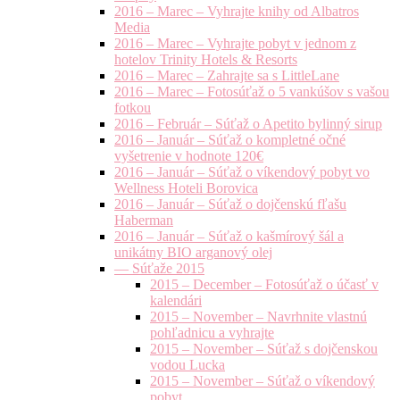
2016 – Marec – Vyhrajte knihy od Albatros
Media
2016 – Marec – Vyhrajte pobyt v jednom z
hotelov Trinity Hotels & Resorts
2016 – Marec – Zahrajte sa s LittleLane
2016 – Marec – Fotosúťaž o 5 vankúšov s vašou
fotkou
2016 – Február – Súťaž o Apetito bylinný sirup
2016 – Január – Súťaž o kompletné očné
vyšetrenie v hodnote 120€
2016 – Január – Súťaž o víkendový pobyt vo
Wellness Hoteli Borovica
2016 – Január – Súťaž o dojčenskú fľašu
Haberman
2016 – Január – Súťaž o kašmírový šál a
unikátny BIO arganový olej
— Súťaže 2015
2015 – December – Fotosúťaž o účasť v
kalendári
2015 – November – Navrhnite vlastnú
pohľadnicu a vyhrajte
2015 – November – Súťaž s dojčenskou
vodou Lucka
2015 – November – Súťaž o víkendový
pobyt