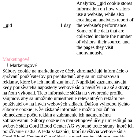
Analytics, _gid cookie stores
information on how visitors
use a website, while also
creating an analytics report of
_gid
1 day
the website's performance.
Some of the data that are
collected include the number
of visitors, their source, and
the pages they visit
anonymously.
Marketingové
Marketingové
Súbory cookie na marketingové účely zhromažďujú informácie o
správaní používateľov pri prehliadaní, aby sa im zobrazovali
reklamy, ktoré by ich mohli zaujímať. Napríklad zaznamenávajú,
kedy používatelia naposledy webové sídlo navštívili a aké aktivity
na ňom vykonali. Tieto informácie slúžia na vytvorenie profilu
záujmov, aby sa umožnilo umiestnenie relevantných reklám pre
používateľov na iných webových sídlach. Ďalšou výhodou týchto
súborov cookie je, že získané informácie možno použiť na
obmedzenie počtu reklám a zabránenie ich nadmernému
zobrazovaniu. Súbory cookie na marketingové účely umiestňujú na
webové sídla Cord Blood Center AG vybrané tretie strany, ktoré ich
používanie riadia. A teda zákazníci, ktorí navštívia webové sídla
Cord Blood Center AG a súhlasia s používaním súborov cookie