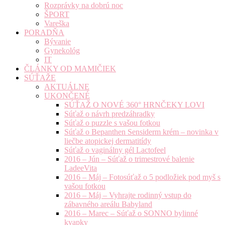
Rozprávky na dobrú noc
ŠPORT
Vareška
PORADŇA
Bývanie
Gynekológ
IT
ČLÁNKY OD MAMIČIEK
SÚŤAŽE
AKTUÁLNE
UKONČENÉ
SÚŤAŽ O NOVÉ 360° HRNČEKY LOVI
Súťaž o návrh predzáhradky
Súťaž o puzzle s vašou fotkou
Súťaž o Bepanthen Sensiderm krém – novinka v
liečbe atopickej dermatitídy
Súťaž o vaginálny gél Lactofeel
2016 – Jún – Súťaž o trimestrové balenie
LadeeVita
2016 – Máj – Fotosúťaž o 5 podložiek pod myš s
vašou fotkou
2016 – Máj – Vyhrajte rodinný vstup do
zábavného areálu Babyland
2016 – Marec – Súťaž o SONNO bylinné
kvapky