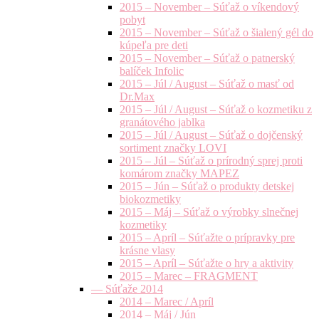
2015 – November – Súťaž o víkendový
pobyt
2015 – November – Súťaž o šialený gél do
kúpeľa pre deti
2015 – November – Súťaž o patnerský
balíček Infolic
2015 – Júl / August – Súťaž o masť od
Dr.Max
2015 – Júl / August – Súťaž o kozmetiku z
granátového jablka
2015 – Júl / August – Súťaž o dojčenský
sortiment značky LOVI
2015 – Júl – Súťaž o prírodný sprej proti
komárom značky MAPEZ
2015 – Jún – Súťaž o produkty detskej
biokozmetiky
2015 – Máj – Súťaž o výrobky slnečnej
kozmetiky
2015 – Apríl – Súťažte o prípravky pre
krásne vlasy
2015 – Apríl – Súťažte o hry a aktivity
2015 – Marec – FRAGMENT
— Súťaže 2014
2014 – Marec / Apríl
2014 – Máj / Jún