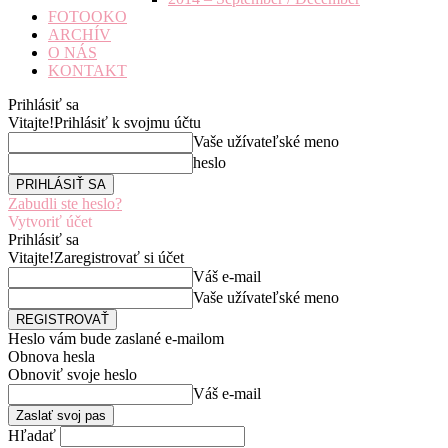
FOTOOKO
ARCHÍV
O NÁS
KONTAKT
Prihlásiť sa
Vitajte!
Prihlásiť k svojmu účtu
Vaše užívateľské meno
heslo
Zabudli ste heslo?
Vytvoriť účet
Prihlásiť sa
Vitajte!
Zaregistrovať si účet
Váš e-mail
Vaše užívateľské meno
Heslo vám bude zaslané e-mailom
Obnova hesla
Obnoviť svoje heslo
Váš e-mail
Hľadať