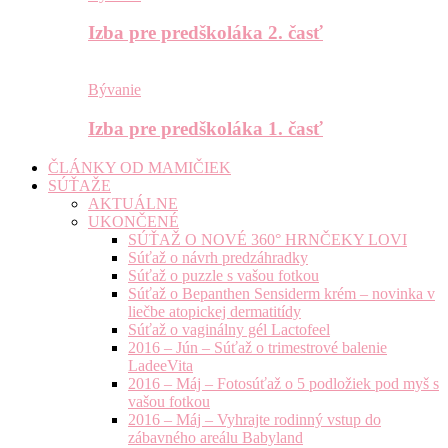
Izba pre predškoláka 2. časť
Bývanie
Izba pre predškoláka 1. časť
ČLÁNKY OD MAMIČIEK
SÚŤAŽE
AKTUÁLNE
UKONČENÉ
SÚŤAŽ O NOVÉ 360° HRNČEKY LOVI
Súťaž o návrh predzáhradky
Súťaž o puzzle s vašou fotkou
Súťaž o Bepanthen Sensiderm krém – novinka v
liečbe atopickej dermatitídy
Súťaž o vaginálny gél Lactofeel
2016 – Jún – Súťaž o trimestrové balenie
LadeeVita
2016 – Máj – Fotosúťaž o 5 podložiek pod myš s
vašou fotkou
2016 – Máj – Vyhrajte rodinný vstup do
zábavného areálu Babyland