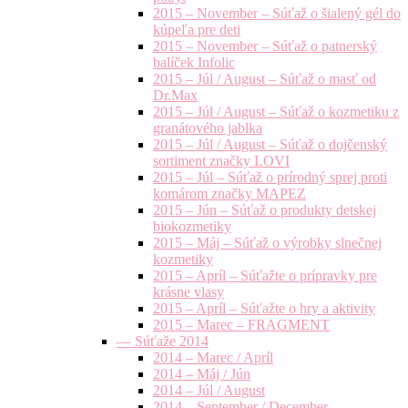
2015 – November – Súťaž o šialený gél do
kúpeľa pre deti
2015 – November – Súťaž o patnerský
balíček Infolic
2015 – Júl / August – Súťaž o masť od
Dr.Max
2015 – Júl / August – Súťaž o kozmetiku z
granátového jablka
2015 – Júl / August – Súťaž o dojčenský
sortiment značky LOVI
2015 – Júl – Súťaž o prírodný sprej proti
komárom značky MAPEZ
2015 – Jún – Súťaž o produkty detskej
biokozmetiky
2015 – Máj – Súťaž o výrobky slnečnej
kozmetiky
2015 – Apríl – Súťažte o prípravky pre
krásne vlasy
2015 – Apríl – Súťažte o hry a aktivity
2015 – Marec – FRAGMENT
— Súťaže 2014
2014 – Marec / Apríl
2014 – Máj / Jún
2014 – Júl / August
2014 – September / December