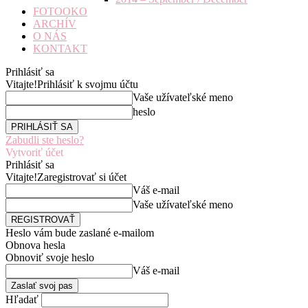
FOTOOKO
ARCHÍV
O NÁS
KONTAKT
Prihlásiť sa
Vitajte!
Prihlásiť k svojmu účtu
Vaše užívateľské meno
heslo
Zabudli ste heslo?
Vytvoriť účet
Prihlásiť sa
Vitajte!
Zaregistrovať si účet
Váš e-mail
Vaše užívateľské meno
Heslo vám bude zaslané e-mailom
Obnova hesla
Obnoviť svoje heslo
Váš e-mail
Hľadať