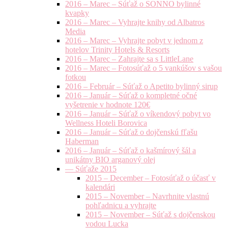
2016 – Marec – Súťaž o SONNO bylinné
kvapky
2016 – Marec – Vyhrajte knihy od Albatros
Media
2016 – Marec – Vyhrajte pobyt v jednom z
hotelov Trinity Hotels & Resorts
2016 – Marec – Zahrajte sa s LittleLane
2016 – Marec – Fotosúťaž o 5 vankúšov s vašou
fotkou
2016 – Február – Súťaž o Apetito bylinný sirup
2016 – Január – Súťaž o kompletné očné
vyšetrenie v hodnote 120€
2016 – Január – Súťaž o víkendový pobyt vo
Wellness Hoteli Borovica
2016 – Január – Súťaž o dojčenskú fľašu
Haberman
2016 – Január – Súťaž o kašmírový šál a
unikátny BIO arganový olej
— Súťaže 2015
2015 – December – Fotosúťaž o účasť v
kalendári
2015 – November – Navrhnite vlastnú
pohľadnicu a vyhrajte
2015 – November – Súťaž s dojčenskou
vodou Lucka