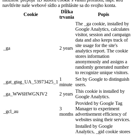
navštívite naše webové sídlo a prihlásite sa do svojho konta.
Dĺžka
Cookie
Popis
trvania
The _ga cookie, installed by
Google Analytics, calculates
visitor, session and campaign
data and also keeps track of
site usage for the site's
_ga
2 years
analytics report. The cookie
stores information
anonymously and assigns a
randomly generated number
to recognize unique visitors.
1
Set by Google to distinguish
_gat_gtag_UA_53973425_1
minute
users.
This cookie is installed by
_ga_WW6HWGNJV2
2 years
Google Analytics.
Provided by Google Tag
3
Manager to experiment
_gcl_au
months
advertisement efficiency of
websites using their services.
Installed by Google
Analytics, _gid cookie stores