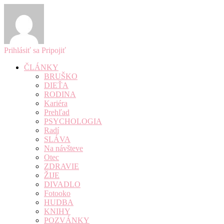
Prihlásiť sa
Pripojiť
ČLÁNKY
BRUŠKO
DIEŤA
RODINA
Kariéra
Prehľad
PSYCHOLOGIA
Radí
SLÁVA
Na návšteve
Otec
ZDRAVIE
ŽIJE
DIVADLO
Fotooko
HUDBA
KNIHY
POZVÁNKY