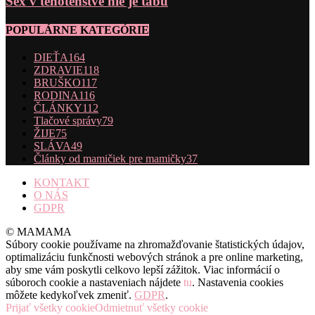
Sex v tehotenstve nie je tabu
POPULÁRNE KATEGÓRIE
DIEŤA
164
ZDRAVIE
118
BRUŠKO
117
RODINA
116
ČLÁNKY
112
Tlačové správy
79
ŽIJE
75
SLÁVA
49
Články od mamičiek pre mamičky
37
KONTAKT
O NÁS
GDPR
© MAMAMA
Súbory cookie používame na zhromažďovanie štatistických údajov,
optimalizáciu funkčnosti webových stránok a pre online marketing,
aby sme vám poskytli celkovo lepší zážitok. Viac informácií o
súboroch cookie a nastaveniach nájdete
tu
. Nastavenia cookies
môžete kedykoľvek zmeniť.
GDPR
.
Prijať všetky cookie
Odmietnuť všetky cookie