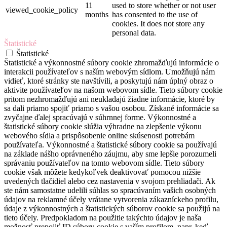
11
used to store whether or not user
viewed_cookie_policy
months
has consented to the use of
cookies. It does not store any
personal data.
Štatistické
Štatistické
Štatistické a výkonnostné súbory cookie zhromažďujú informácie o
interakcii používateľov s naším webovým sídlom. Umožňujú nám
vidieť, ktoré stránky ste navštívili, a poskytujú nám úplný obraz o
aktivite používateľov na našom webovom sídle. Tieto súbory cookie
pritom nezhromažďujú ani neukladajú žiadne informácie, ktoré by
sa dali priamo spojiť priamo s vašou osobou. Získané informácie sa
zvyčajne ďalej spracúvajú v súhrnnej forme. Výkonnostné a
štatistické súbory cookie slúžia výhradne na zlepšenie výkonu
webového sídla a prispôsobenie online skúsenosti potrebám
používateľa. Výkonnostné a štatistické súbory cookie sa používajú
na základe nášho oprávneného záujmu, aby sme lepšie porozumeli
správaniu používateľov na tomto webovom sídle. Tieto súbory
cookie však môžete kedykoľvek deaktivovať pomocou nižšie
uvedených tlačidiel alebo cez nastavenia v svojom prehliadači. Ak
ste nám samostatne udelili súhlas so spracúvaním vašich osobných
údajov na reklamné účely vrátane vytvorenia zákazníckeho profilu,
údaje z výkonnostných a štatistických súborov cookie sa použijú na
tieto účely. Predpokladom na použitie takýchto údajov je naša
možnosť prepojiť ID súboru cookie s vaším profilom, napr. keď