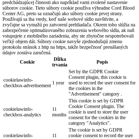
predchádzajúcej činnosti ako napríklad vami zvolené nastavenie
súborov cookie. Tieto súbory cookie používa výhradne Cord Blood
Center AG, preto sa označujú ako súbory cookie prvej strany.
Používajú sa iba vtedy, keď naše webové sídlo navštívite, a
zvyčajne sa vymažú po zatvorení prehliadača. Okrem toho slúžia na
zabezpečenie optimalizovaného zobrazenia webového sídla, ak naň
vstupujete z mobilného zariadenia, aby ste zbytočne nespotrebovali
veľký objem dát. Súbory cookie navyše zjednodušujú zmenu
protokolu stránok z http na https, takže bezpečnosť prenášaných
údajov zostáva zaručená.
Dĺžka
Cookie
Popis
trvania
Set by the GDPR Cookie
Consent plugin, this cookie is
cookielawinfo-
1 year
used to record the user consent for
checkbox-advertisement
the cookies in the
"Advertisement" category .
This cookie is set by GDPR
Cookie Consent plugin. The
cookielawinfo-
11
cookie is used to store the user
checkbox-analytics
months
consent for the cookies in the
category "Analytics".
The cookie is set by GDPR
cookielawinfo-
11
cookie consent to record the user