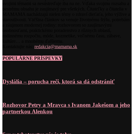
svojimi témami sa nesústreďuje iba na ne. Vďaka svojmu rozsahu a
pestrému obsahu je zaujímavý pre všetkých. Čitateľky a čitatelia v
MAMAMA nachádzajú nielen témy o zdraví dieťaťa, jeho výžive a
starostlivosti. Väčšina článkov sa venuje životnému štýlu, potrebám
a záujmom modernej rodiny: rozhovorom so zaujímavými
osobnosťami, praktickému poradenstvo z rôznych oblastí,
rodinnému rozpočtu, móde, kozmetike, voľnému času, zábave,
kultúre… a mnohému ďalšiemu.
Kontaktujte nás:
redakcia@mamama.sk
POPULÁRNE PRÍSPEVKY
Dyslália – porucha reči, ktorá sa dá odstrániť
Rozhovor Petry a Mravca s Ivanom Jakešom a jeho
partnerkou Alenkou