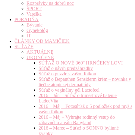
Rozprávky na dobrú noc
ŠPORT
Vareška
PORADŇA
Bývanie
Gynekológ
IT
ČLÁNKY OD MAMIČIEK
SÚŤAŽE
AKTUÁLNE
UKONČENÉ
SÚŤAŽ O NOVÉ 360° HRNČEKY LOVI
Súťaž o návrh predzáhradky
Súťaž o puzzle s vašou fotkou
Súťaž o Bepanthen Sensiderm krém – novinka v
liečbe atopickej dermatitídy
Súťaž o vaginálny gél Lactofeel
2016 – Jún – Súťaž o trimestrové balenie
LadeeVita
2016 – Máj – Fotosúťaž o 5 podložiek pod myš s
vašou fotkou
2016 – Máj – Vyhrajte rodinný vstup do
zábavného areálu Babyland
2016 – Marec – Súťaž o SONNO bylinné
kvapky