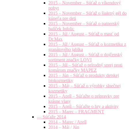
2015 – November – Súťaž o víkendový
pobyt
2015 – November – Súťaž o šialený gél do
kúpeľa pre deti
2015 – November – Súťaž o patnerský
balíček Infolic
2015 – Júl / August – Súťaž o masť od
Dr.Max
2015 – Júl / August – Súťaž o kozmetiku z
granátového jablka
2015 – Júl / August – Súťaž o dojčenský
sortiment značky LOVI
2015 – Júl – Súťaž o prírodný sprej proti
komárom značky MAPEZ
2015 – Jún – Súťaž o produkty detskej
biokozmetiky
2015 – Máj – Súťaž o výrobky slnečnej
kozmetiky
2015 – Apríl – Súťažte o prípravky pre
krásne vlasy
2015 – Apríl – Súťažte o hry a aktivity
2015 – Marec – FRAGMENT
— Súťaže 2014
2014 – Marec / Apríl
2014 – Máj / Jún