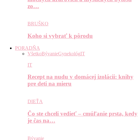
zo…
BRUŠKO
Koho si vybrať k pôrodu
PORADŇA
Všetko
Bývanie
Gynekológ
IT
IT
Recept na nudu v domácej izolácii: knihy
pre deti na mieru
DIEŤA
Čo ste chceli vedieť – cmúľanie prsta, kedy
je čas na…
Bývanie