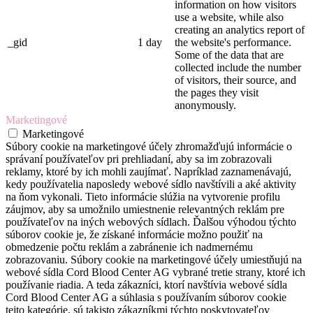
information on how visitors
use a website, while also
creating an analytics report of
_gid
1 day
the website's performance.
Some of the data that are
collected include the number
of visitors, their source, and
the pages they visit
anonymously.
Marketingové
Marketingové
Súbory cookie na marketingové účely zhromažďujú informácie o
správaní používateľov pri prehliadaní, aby sa im zobrazovali
reklamy, ktoré by ich mohli zaujímať. Napríklad zaznamenávajú,
kedy používatelia naposledy webové sídlo navštívili a aké aktivity
na ňom vykonali. Tieto informácie slúžia na vytvorenie profilu
záujmov, aby sa umožnilo umiestnenie relevantných reklám pre
používateľov na iných webových sídlach. Ďalšou výhodou týchto
súborov cookie je, že získané informácie možno použiť na
obmedzenie počtu reklám a zabránenie ich nadmernému
zobrazovaniu. Súbory cookie na marketingové účely umiestňujú na
webové sídla Cord Blood Center AG vybrané tretie strany, ktoré ich
používanie riadia. A teda zákazníci, ktorí navštívia webové sídla
Cord Blood Center AG a súhlasia s používaním súborov cookie
tejto kategórie, sú takisto zákazníkmi týchto poskytovateľov