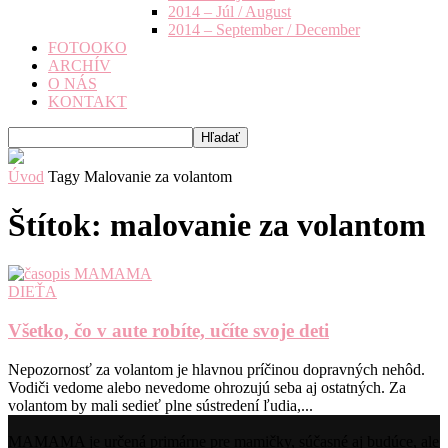
2014 – Júl / August
2014 – September / December
FOTOOKO
ARCHÍV
O NÁS
KONTAKT
Úvod
Tagy
Malovanie za volantom
Štítok: malovanie za volantom
DIEŤA
Všetko, čo v aute robíte, učíte svoje deti
Nepozornosť za volantom je hlavnou príčinou dopravných nehôd.
Vodiči vedome alebo nevedome ohrozujú seba aj ostatných. Za
volantom by mali sedieť plne sústredení ľudia,...
MAMAMA je určená primárne pre mamičky, súčasné aj budúce, ale