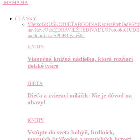
MAMAMA
ČLÁNKY
Všetko
BRUŠKO
DIEŤA
RODINA
Kariéra
Prehľad
PSY
návšteve
Otec
ZDRAVIE
ŽIJE
DIVADLO
Fotooko
HUDB
na dobrú noc
ŠPORT
Vareška
KNIHY
Vianočná knižná nádielka, ktorá rozžiari
detské tváre
DIEŤA
Dieťa a zvierací miláčik: Nie je dôvod na
obavy!
KNIHY
Vstúpte do sveta bohýň, hrdiniek,
mocných kráľovien a mystických bytostí