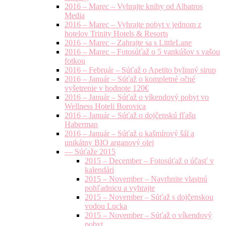
2016 – Marec – Vyhrajte knihy od Albatros
Media
2016 – Marec – Vyhrajte pobyt v jednom z
hotelov Trinity Hotels & Resorts
2016 – Marec – Zahrajte sa s LittleLane
2016 – Marec – Fotosúťaž o 5 vankúšov s vašou
fotkou
2016 – Február – Súťaž o Apetito bylinný sirup
2016 – Január – Súťaž o kompletné očné
vyšetrenie v hodnote 120€
2016 – Január – Súťaž o víkendový pobyt vo
Wellness Hoteli Borovica
2016 – Január – Súťaž o dojčenskú fľašu
Haberman
2016 – Január – Súťaž o kašmírový šál a
unikátny BIO arganový olej
— Súťaže 2015
2015 – December – Fotosúťaž o účasť v
kalendári
2015 – November – Navrhnite vlastnú
pohľadnicu a vyhrajte
2015 – November – Súťaž s dojčenskou
vodou Lucka
2015 – November – Súťaž o víkendový
pobyt