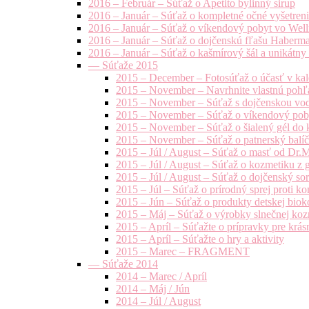
2016 – Február – Súťaž o Apetito bylinný sirup
2016 – Január – Súťaž o kompletné očné vyšetren
2016 – Január – Súťaž o víkendový pobyt vo Well
2016 – Január – Súťaž o dojčenskú fľašu Haberm
2016 – Január – Súťaž o kašmírový šál a unikátny
— Súťaže 2015
2015 – December – Fotosúťaž o účasť v kal
2015 – November – Navrhnite vlastnú pohľa
2015 – November – Súťaž s dojčenskou vo
2015 – November – Súťaž o víkendový pob
2015 – November – Súťaž o šialený gél do k
2015 – November – Súťaž o patnerský balíče
2015 – Júl / August – Súťaž o masť od Dr.
2015 – Júl / August – Súťaž o kozmetiku z 
2015 – Júl / August – Súťaž o dojčenský s
2015 – Júl – Súťaž o prírodný sprej prot
2015 – Jún – Súťaž o produkty detskej bio
2015 – Máj – Súťaž o výrobky slnečnej ko
2015 – Apríl – Súťažte o prípravky pre krás
2015 – Apríl – Súťažte o hry a aktivity
2015 – Marec – FRAGMENT
— Súťaže 2014
2014 – Marec / Apríl
2014 – Máj / Jún
2014 – Júl / August