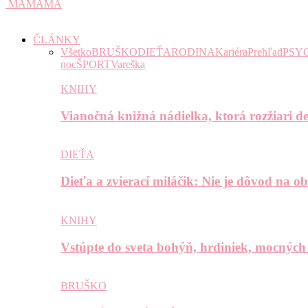
MAMAMA
ČLÁNKY
Všetko
BRUŠKO
DIEŤA
RODINA
Kariéra
Prehľad
PSY
noc
ŠPORT
Vareška
KNIHY
Vianočná knižná nádielka, ktorá rozžiari de
DIEŤA
Dieťa a zvierací miláčik: Nie je dôvod na o
KNIHY
Vstúpte do sveta bohýň, hrdiniek, mocných
BRUŠKO