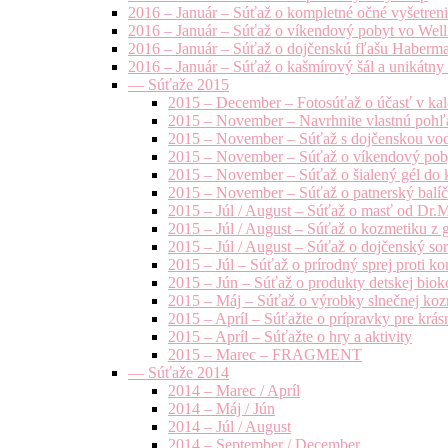
2016 – Január – Súťaž o kompletné očné vyšetren
2016 – Január – Súťaž o víkendový pobyt vo Well
2016 – Január – Súťaž o dojčenskú fľašu Haberm
2016 – Január – Súťaž o kašmírový šál a unikátny
— Súťaže 2015
2015 – December – Fotosúťaž o účasť v kal
2015 – November – Navrhnite vlastnú pohľa
2015 – November – Súťaž s dojčenskou vo
2015 – November – Súťaž o víkendový pob
2015 – November – Súťaž o šialený gél do k
2015 – November – Súťaž o patnerský balíče
2015 – Júl / August – Súťaž o masť od Dr.
2015 – Júl / August – Súťaž o kozmetiku z 
2015 – Júl / August – Súťaž o dojčenský s
2015 – Júl – Súťaž o prírodný sprej prot
2015 – Jún – Súťaž o produkty detskej bio
2015 – Máj – Súťaž o výrobky slnečnej ko
2015 – Apríl – Súťažte o prípravky pre krás
2015 – Apríl – Súťažte o hry a aktivity
2015 – Marec – FRAGMENT
— Súťaže 2014
2014 – Marec / Apríl
2014 – Máj / Jún
2014 – Júl / August
2014 – September / December