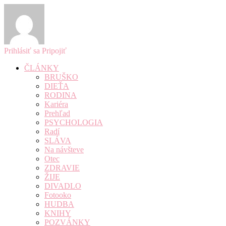
Prihlásiť sa
Pripojiť
ČLÁNKY
BRUŠKO
DIEŤA
RODINA
Kariéra
Prehľad
PSYCHOLOGIA
Radí
SLÁVA
Na návšteve
Otec
ZDRAVIE
ŽIJE
DIVADLO
Fotooko
HUDBA
KNIHY
POZVÁNKY