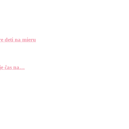
e deti na mieru
 je čas na…