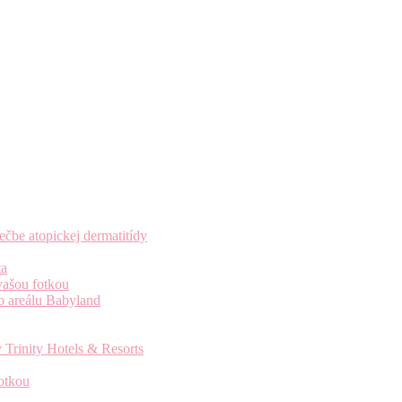
čbe atopickej dermatitídy
ta
vašou fotkou
o areálu Babyland
 Trinity Hotels & Resorts
otkou