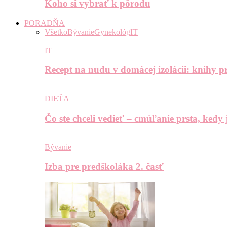
Koho si vybrať k pôrodu
PORADŇA
Všetko
Bývanie
Gynekológ
IT
IT
Recept na nudu v domácej izolácii: knihy pr
DIEŤA
Čo ste chceli vedieť – cmúľanie prsta, kedy
Bývanie
Izba pre predškoláka 2. časť