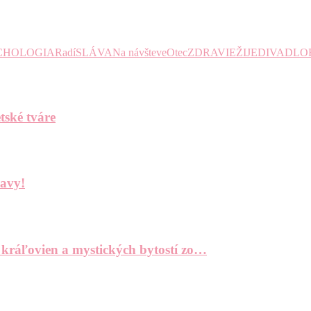
CHOLOGIA
Radí
SLÁVA
Na návšteve
Otec
ZDRAVIE
ŽIJE
DIVADLO
tské tváre
bavy!
 kráľovien a mystických bytostí zo…