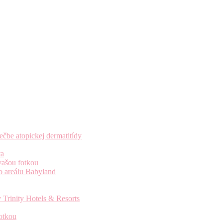
čbe atopickej dermatitídy
ta
vašou fotkou
o areálu Babyland
 Trinity Hotels & Resorts
otkou