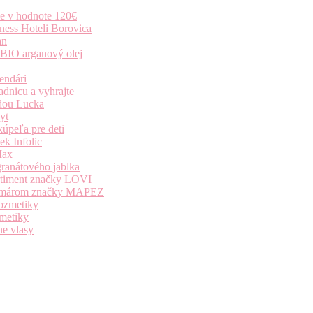
ie v hodnote 120€
ness Hoteli Borovica
an
 BIO arganový olej
endári
dnicu a vyhrajte
dou Lucka
yt
úpeľa pre deti
k Infolic
Max
granátového jablka
ortiment značky LOVI
i komárom značky MAPEZ
kozmetiky
zmetiky
ne vlasy