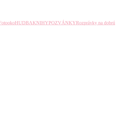
Fotooko
HUDBA
KNIHY
POZVÁNKY
Rozprávky na dobrú