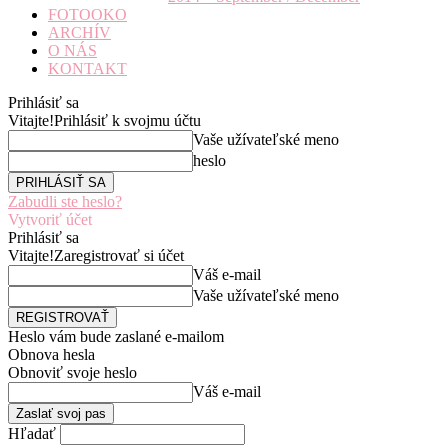
FOTOOKO
ARCHÍV
O NÁS
KONTAKT
Prihlásiť sa
Vitajte!
Prihlásiť k svojmu účtu
Vaše užívateľské meno
heslo
Zabudli ste heslo?
Vytvoriť účet
Prihlásiť sa
Vitajte!
Zaregistrovať si účet
Váš e-mail
Vaše užívateľské meno
Heslo vám bude zaslané e-mailom
Obnova hesla
Obnoviť svoje heslo
Váš e-mail
Hľadať