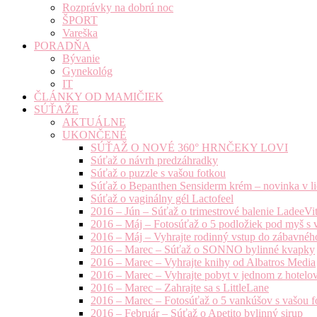
Rozprávky na dobrú noc
ŠPORT
Vareška
PORADŇA
Bývanie
Gynekológ
IT
ČLÁNKY OD MAMIČIEK
SÚŤAŽE
AKTUÁLNE
UKONČENÉ
SÚŤAŽ O NOVÉ 360° HRNČEKY LOVI
Súťaž o návrh predzáhradky
Súťaž o puzzle s vašou fotkou
Súťaž o Bepanthen Sensiderm krém – novinka v lie
Súťaž o vaginálny gél Lactofeel
2016 – Jún – Súťaž o trimestrové balenie LadeeVi
2016 – Máj – Fotosúťaž o 5 podložiek pod myš s 
2016 – Máj – Vyhrajte rodinný vstup do zábavnéh
2016 – Marec – Súťaž o SONNO bylinné kvapky
2016 – Marec – Vyhrajte knihy od Albatros Media
2016 – Marec – Vyhrajte pobyt v jednom z hotelov
2016 – Marec – Zahrajte sa s LittleLane
2016 – Marec – Fotosúťaž o 5 vankúšov s vašou f
2016 – Február – Súťaž o Apetito bylinný sirup