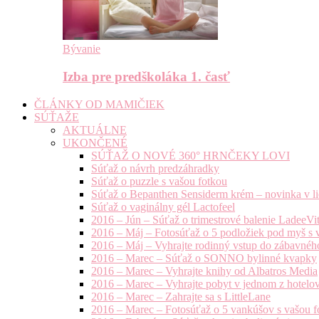
Bývanie
Izba pre predškoláka 1. časť
ČLÁNKY OD MAMIČIEK
SÚŤAŽE
AKTUÁLNE
UKONČENÉ
SÚŤAŽ O NOVÉ 360° HRNČEKY LOVI
Súťaž o návrh predzáhradky
Súťaž o puzzle s vašou fotkou
Súťaž o Bepanthen Sensiderm krém – novinka v lie
Súťaž o vaginálny gél Lactofeel
2016 – Jún – Súťaž o trimestrové balenie LadeeVi
2016 – Máj – Fotosúťaž o 5 podložiek pod myš s 
2016 – Máj – Vyhrajte rodinný vstup do zábavnéh
2016 – Marec – Súťaž o SONNO bylinné kvapky
2016 – Marec – Vyhrajte knihy od Albatros Media
2016 – Marec – Vyhrajte pobyt v jednom z hotelov
2016 – Marec – Zahrajte sa s LittleLane
2016 – Marec – Fotosúťaž o 5 vankúšov s vašou f