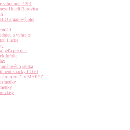
ie v hodnote 120€
ness Hoteli Borovica
an
 BIO arganový olej
endári
dnicu a vyhrajte
dou Lucka
yt
úpeľa pre deti
k Infolic
Max
granátového jablka
ortiment značky LOVI
i komárom značky MAPEZ
kozmetiky
zmetiky
ne vlasy