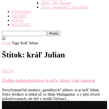
2014 – Júl / August
2014 – September / December
FOTOOKO
ARCHÍV
O NÁS
KONTAKT
Úvod
Tagy
Kráľ Julian
Štítok: kráľ Julian
DIEŤA
Zažite dobrodružstvo kráľa, ktorý rád tancuje
Nevyčerpateľná studnica „geniálnych“ plánov, to je kráľ Julian.
Srdce divákov si získal už vo filme Madagaskar a v jeho dvoch
pokračovaniach, ale tiež v seriáli Tučniaci...
MAMAMA je určená primárne pre mamičky, súčasné aj budúce, ale