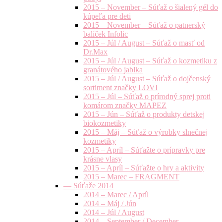
2015 – November – Súťaž o šialený gél do
kúpeľa pre deti
2015 – November – Súťaž o patnerský
balíček Infolic
2015 – Júl / August – Súťaž o masť od
Dr.Max
2015 – Júl / August – Súťaž o kozmetiku z
granátového jablka
2015 – Júl / August – Súťaž o dojčenský
sortiment značky LOVI
2015 – Júl – Súťaž o prírodný sprej proti
komárom značky MAPEZ
2015 – Jún – Súťaž o produkty detskej
biokozmetiky
2015 – Máj – Súťaž o výrobky slnečnej
kozmetiky
2015 – Apríl – Súťažte o prípravky pre
krásne vlasy
2015 – Apríl – Súťažte o hry a aktivity
2015 – Marec – FRAGMENT
— Súťaže 2014
2014 – Marec / Apríl
2014 – Máj / Jún
2014 – Júl / August
2014 – September / December