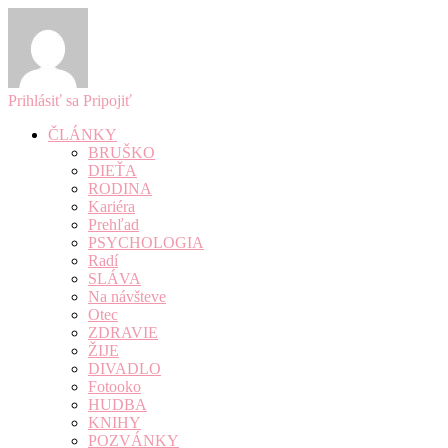
Prihlásiť sa
Pripojiť
ČLÁNKY
BRUŠKO
DIEŤA
RODINA
Kariéra
Prehľad
PSYCHOLOGIA
Radí
SLÁVA
Na návšteve
Otec
ZDRAVIE
ŽIJE
DIVADLO
Fotooko
HUDBA
KNIHY
POZVÁNKY