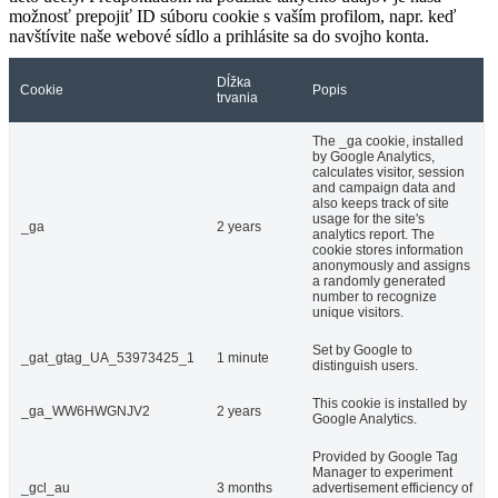
možnosť prepojiť ID súboru cookie s vaším profilom, napr. keď
navštívite naše webové sídlo a prihlásite sa do svojho konta.
Dĺžka
Cookie
Popis
trvania
The _ga cookie, installed
by Google Analytics,
calculates visitor, session
and campaign data and
also keeps track of site
usage for the site's
_ga
2 years
analytics report. The
cookie stores information
anonymously and assigns
a randomly generated
number to recognize
unique visitors.
Set by Google to
_gat_gtag_UA_53973425_1
1 minute
distinguish users.
This cookie is installed by
_ga_WW6HWGNJV2
2 years
Google Analytics.
Provided by Google Tag
Manager to experiment
_gcl_au
3 months
advertisement efficiency of