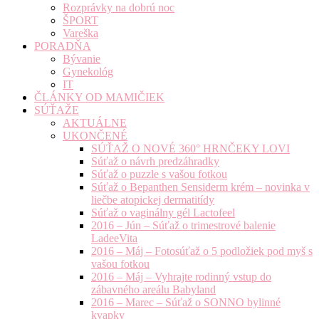
Rozprávky na dobrú noc
ŠPORT
Vareška
PORADŇA
Bývanie
Gynekológ
IT
ČLÁNKY OD MAMIČIEK
SÚŤAŽE
AKTUÁLNE
UKONČENÉ
SÚŤAŽ O NOVÉ 360° HRNČEKY LOVI
Súťaž o návrh predzáhradky
Súťaž o puzzle s vašou fotkou
Súťaž o Bepanthen Sensiderm krém – novinka v
liečbe atopickej dermatitídy
Súťaž o vaginálny gél Lactofeel
2016 – Jún – Súťaž o trimestrové balenie
LadeeVita
2016 – Máj – Fotosúťaž o 5 podložiek pod myš s
vašou fotkou
2016 – Máj – Vyhrajte rodinný vstup do
zábavného areálu Babyland
2016 – Marec – Súťaž o SONNO bylinné
kvapky