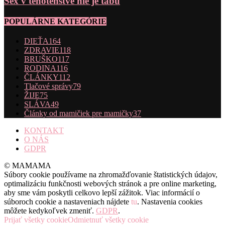
Sex v tehotenstve nie je tabu
POPULÁRNE KATEGÓRIE
DIEŤA
164
ZDRAVIE
118
BRUŠKO
117
RODINA
116
ČLÁNKY
112
Tlačové správy
79
ŽIJE
75
SLÁVA
49
Články od mamičiek pre mamičky
37
KONTAKT
O NÁS
GDPR
© MAMAMA
Súbory cookie používame na zhromažďovanie štatistických údajov,
optimalizáciu funkčnosti webových stránok a pre online marketing,
aby sme vám poskytli celkovo lepší zážitok. Viac informácií o
súboroch cookie a nastaveniach nájdete
tu
. Nastavenia cookies
môžete kedykoľvek zmeniť.
GDPR
.
Prijať všetky cookie
Odmietnuť všetky cookie