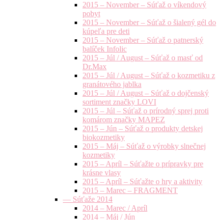
2015 – November – Súťaž o víkendový
pobyt
2015 – November – Súťaž o šialený gél do
kúpeľa pre deti
2015 – November – Súťaž o patnerský
balíček Infolic
2015 – Júl / August – Súťaž o masť od
Dr.Max
2015 – Júl / August – Súťaž o kozmetiku z
granátového jablka
2015 – Júl / August – Súťaž o dojčenský
sortiment značky LOVI
2015 – Júl – Súťaž o prírodný sprej proti
komárom značky MAPEZ
2015 – Jún – Súťaž o produkty detskej
biokozmetiky
2015 – Máj – Súťaž o výrobky slnečnej
kozmetiky
2015 – Apríl – Súťažte o prípravky pre
krásne vlasy
2015 – Apríl – Súťažte o hry a aktivity
2015 – Marec – FRAGMENT
— Súťaže 2014
2014 – Marec / Apríl
2014 – Máj / Jún