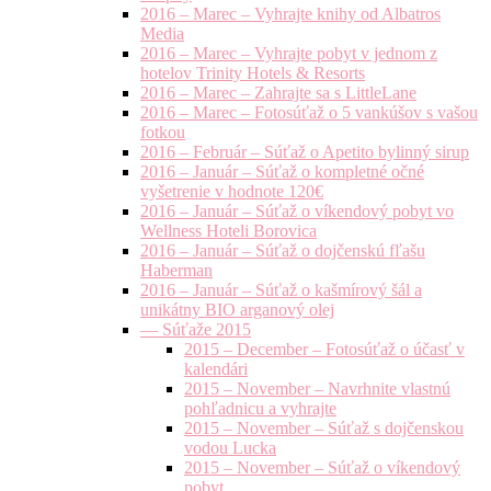
2016 – Marec – Vyhrajte knihy od Albatros
Media
2016 – Marec – Vyhrajte pobyt v jednom z
hotelov Trinity Hotels & Resorts
2016 – Marec – Zahrajte sa s LittleLane
2016 – Marec – Fotosúťaž o 5 vankúšov s vašou
fotkou
2016 – Február – Súťaž o Apetito bylinný sirup
2016 – Január – Súťaž o kompletné očné
vyšetrenie v hodnote 120€
2016 – Január – Súťaž o víkendový pobyt vo
Wellness Hoteli Borovica
2016 – Január – Súťaž o dojčenskú fľašu
Haberman
2016 – Január – Súťaž o kašmírový šál a
unikátny BIO arganový olej
— Súťaže 2015
2015 – December – Fotosúťaž o účasť v
kalendári
2015 – November – Navrhnite vlastnú
pohľadnicu a vyhrajte
2015 – November – Súťaž s dojčenskou
vodou Lucka
2015 – November – Súťaž o víkendový
pobyt