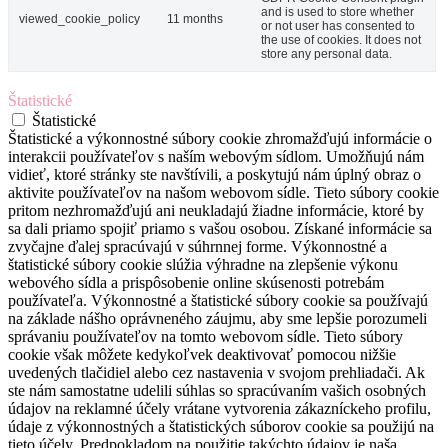
and is used to store whether
viewed_cookie_policy
11 months
or not user has consented to
the use of cookies. It does not
store any personal data.
Štatistické
Štatistické
Štatistické a výkonnostné súbory cookie zhromažďujú informácie o
interakcii používateľov s naším webovým sídlom. Umožňujú nám
vidieť, ktoré stránky ste navštívili, a poskytujú nám úplný obraz o
aktivite používateľov na našom webovom sídle. Tieto súbory cookie
pritom nezhromažďujú ani neukladajú žiadne informácie, ktoré by
sa dali priamo spojiť priamo s vašou osobou. Získané informácie sa
zvyčajne ďalej spracúvajú v súhrnnej forme. Výkonnostné a
štatistické súbory cookie slúžia výhradne na zlepšenie výkonu
webového sídla a prispôsobenie online skúsenosti potrebám
používateľa. Výkonnostné a štatistické súbory cookie sa používajú
na základe nášho oprávneného záujmu, aby sme lepšie porozumeli
správaniu používateľov na tomto webovom sídle. Tieto súbory
cookie však môžete kedykoľvek deaktivovať pomocou nižšie
uvedených tlačidiel alebo cez nastavenia v svojom prehliadači. Ak
ste nám samostatne udelili súhlas so spracúvaním vašich osobných
údajov na reklamné účely vrátane vytvorenia zákazníckeho profilu,
údaje z výkonnostných a štatistických súborov cookie sa použijú na
tieto účely. Predpokladom na použitie takýchto údajov je naša