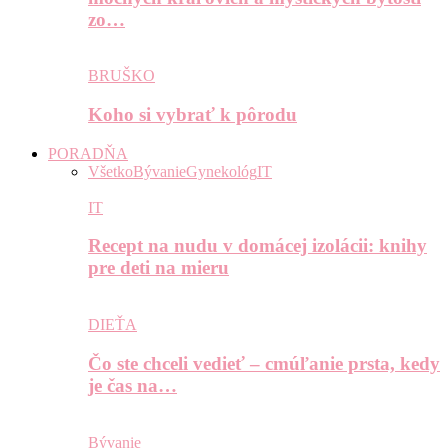
zo…
BRUŠKO
Koho si vybrať k pôrodu
PORADŇA
Všetko
Bývanie
Gynekológ
IT
IT
Recept na nudu v domácej izolácii: knihy
pre deti na mieru
DIEŤA
Čo ste chceli vedieť – cmúľanie prsta, kedy
je čas na…
Bývanie