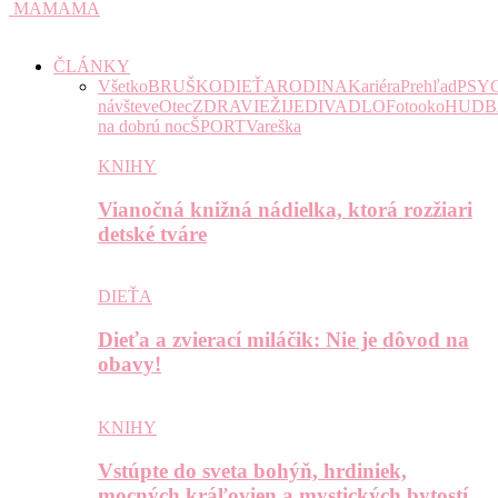
MAMAMA
ČLÁNKY
Všetko
BRUŠKO
DIEŤA
RODINA
Kariéra
Prehľad
PSY
návšteve
Otec
ZDRAVIE
ŽIJE
DIVADLO
Fotooko
HUDB
na dobrú noc
ŠPORT
Vareška
KNIHY
Vianočná knižná nádielka, ktorá rozžiari
detské tváre
DIEŤA
Dieťa a zvierací miláčik: Nie je dôvod na
obavy!
KNIHY
Vstúpte do sveta bohýň, hrdiniek,
mocných kráľovien a mystických bytostí