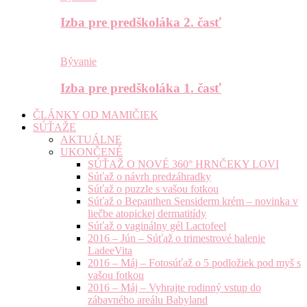
Izba pre predškoláka 2. časť
Bývanie
Izba pre predškoláka 1. časť
ČLÁNKY OD MAMIČIEK
SÚŤAŽE
AKTUÁLNE
UKONČENÉ
SÚŤAŽ O NOVÉ 360° HRNČEKY LOVI
Súťaž o návrh predzáhradky
Súťaž o puzzle s vašou fotkou
Súťaž o Bepanthen Sensiderm krém – novinka v
liečbe atopickej dermatitídy
Súťaž o vaginálny gél Lactofeel
2016 – Jún – Súťaž o trimestrové balenie
LadeeVita
2016 – Máj – Fotosúťaž o 5 podložiek pod myš s
vašou fotkou
2016 – Máj – Vyhrajte rodinný vstup do
zábavného areálu Babyland