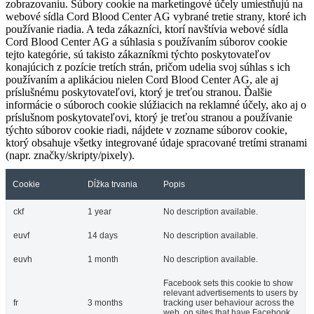
zobrazovaniu. Súbory cookie na marketingové účely umiestňujú na
webové sídla Cord Blood Center AG vybrané tretie strany, ktoré ich
používanie riadia. A teda zákazníci, ktorí navštívia webové sídla
Cord Blood Center AG a súhlasia s používaním súborov cookie
tejto kategórie, sú takisto zákazníkmi týchto poskytovateľov
konajúcich z pozície tretích strán, pričom udelia svoj súhlas s ich
používaním a aplikáciou nielen Cord Blood Center AG, ale aj
príslušnému poskytovateľovi, ktorý je treťou stranou. Ďalšie
informácie o súboroch cookie slúžiacich na reklamné účely, ako aj o
príslušnom poskytovateľovi, ktorý je treťou stranou a používanie
týchto súborov cookie riadi, nájdete v zozname súborov cookie,
ktorý obsahuje všetky integrované údaje spracované tretími stranami
(napr. značky/skripty/pixely).
Cookie
Dĺžka trvania
Popis
ckf
1 year
No description available.
euvf
14 days
No description available.
euvh
1 month
No description available.
Facebook sets this cookie to show
relevant advertisements to users by
fr
3 months
tracking user behaviour across the
web, on sites that have Facebook