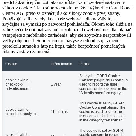
predchádzajúcej činnosti ako napríklad vami zvolené nastavenie
súborov cookie. Tieto súbory cookie používa výhradne Cord Blood
Center AG, preto sa označujú ako súbory cookie prvej strany.
Používajú sa iba vtedy, keď naše webové sídlo navštívite, a
zvyčajne sa vymažú po zatvorení prehliadača. Okrem toho slúžia na
zabezpečenie optimalizovaného zobrazenia webového sídla, ak naň
vstupujete z mobilného zariadenia, aby ste zbytočne nespotrebovali
veľký objem dát. Súbory cookie navyše zjednodušujú zmenu
protokolu stránok z http na https, takže bezpečnosť prenášaných
údajov zostáva zaručená.
Cookie
Dĺžka trvania
Popis
Set by the GDPR Cookie
cookielawinfo-
Consent plugin, this cookie is
checkbox-
1 year
used to record the user
advertisement
consent for the cookies in the
"Advertisement" category .
This cookie is set by GDPR
Cookie Consent plugin. The
cookielawinfo-
11 months
cookie is used to store the
checkbox-analytics
user consent for the cookies
in the category "Analytics".
The cookie is set by GDPR
cookielawinfo-
cookie consent to record the