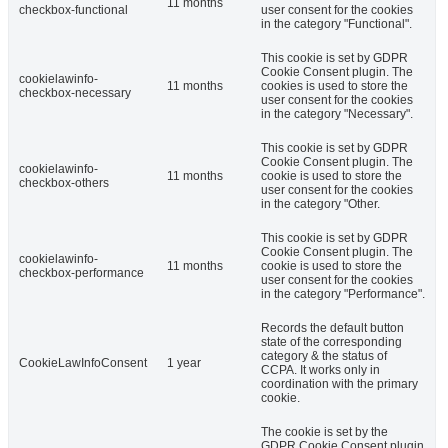
11 months
checkbox-functional
user consent for the cookies
in the category "Functional".
This cookie is set by GDPR
Cookie Consent plugin. The
cookielawinfo-
11 months
cookies is used to store the
checkbox-necessary
user consent for the cookies
in the category "Necessary".
This cookie is set by GDPR
Cookie Consent plugin. The
cookielawinfo-
11 months
cookie is used to store the
checkbox-others
user consent for the cookies
in the category "Other.
This cookie is set by GDPR
Cookie Consent plugin. The
cookielawinfo-
11 months
cookie is used to store the
checkbox-performance
user consent for the cookies
in the category "Performance".
Records the default button
state of the corresponding
category & the status of
CookieLawInfoConsent
1 year
CCPA. It works only in
coordination with the primary
cookie.
The cookie is set by the
GDPR Cookie Consent plugin