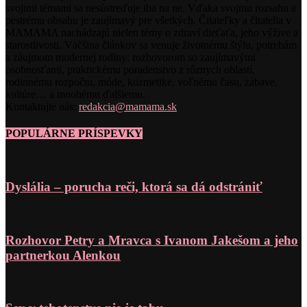
svojimi témami sa nesústreďuje iba na ne. Vďaka svojmu rozsahu a
pestrému obsahu je zaujímavý pre všetkých. Čitateľky a čitatelia v
MAMAMA nachádzajú nielen témy o zdraví dieťaťa, jeho výžive a
starostlivosti. Väčšina článkov sa venuje životnému štýlu, potrebám
a záujmom modernej rodiny: rozhovorom so zaujímavými
osobnosťami, praktickému poradenstvo z rôznych oblastí,
rodinnému rozpočtu, móde, kozmetike, voľnému času, zábave,
kultúre… a mnohému ďalšiemu.
Kontaktujte nás:
redakcia@mamama.sk
POPULÁRNE PRÍSPEVKY
Dyslália – porucha reči, ktorá sa dá odstrániť
Rozhovor Petry a Mravca s Ivanom Jakešom a jeho
partnerkou Alenkou