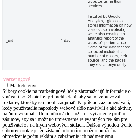
websites using their
services.
Installed by Google
Analytics, _gid cookie
stores information on how
visitors use a website,
while also creating an
analytics report of the
_gid
1 day
website's performance.
Some of the data that are
collected include the
number of visitors, their
source, and the pages
they visit anonymously.
Marketingové
Marketingové
Súbory cookie na marketingové účely zhromažďujú informácie o
správaní používateľov pri prehliadaní, aby sa im zobrazovali
reklamy, ktoré by ich mohli zaujímať. Napríklad zaznamenávajú,
kedy používatelia naposledy webové sídlo navštívili a aké aktivity
na ňom vykonali. Tieto informácie slúžia na vytvorenie profilu
záujmov, aby sa umožnilo umiestnenie relevantných reklám pre
používateľov na iných webových sídlach. Ďalšou výhodou týchto
súborov cookie je, že získané informácie možno použiť na
obmedzenie počtu reklám a zabránenie ich nadmernému