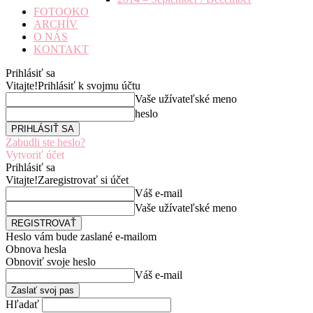
FOTOOKO
ARCHÍV
O NÁS
KONTAKT
Prihlásiť sa
Vitajte!
Prihlásiť k svojmu účtu
Vaše užívateľské meno
heslo
Zabudli ste heslo?
Vytvoriť účet
Prihlásiť sa
Vitajte!
Zaregistrovať si účet
Váš e-mail
Vaše užívateľské meno
Heslo vám bude zaslané e-mailom
Obnova hesla
Obnoviť svoje heslo
Váš e-mail
Hľadať