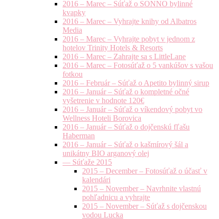
2016 – Marec – Súťaž o SONNO bylinné
kvapky
2016 – Marec – Vyhrajte knihy od Albatros
Media
2016 – Marec – Vyhrajte pobyt v jednom z
hotelov Trinity Hotels & Resorts
2016 – Marec – Zahrajte sa s LittleLane
2016 – Marec – Fotosúťaž o 5 vankúšov s vašou
fotkou
2016 – Február – Súťaž o Apetito bylinný sirup
2016 – Január – Súťaž o kompletné očné
vyšetrenie v hodnote 120€
2016 – Január – Súťaž o víkendový pobyt vo
Wellness Hoteli Borovica
2016 – Január – Súťaž o dojčenskú fľašu
Haberman
2016 – Január – Súťaž o kašmírový šál a
unikátny BIO arganový olej
— Súťaže 2015
2015 – December – Fotosúťaž o účasť v
kalendári
2015 – November – Navrhnite vlastnú
pohľadnicu a vyhrajte
2015 – November – Súťaž s dojčenskou
vodou Lucka