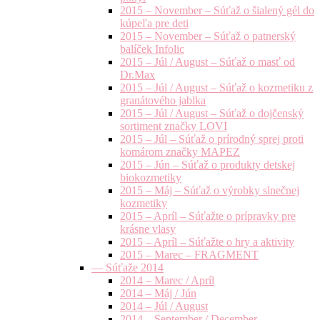
2015 – November – Súťaž o šialený gél do
kúpeľa pre deti
2015 – November – Súťaž o patnerský
balíček Infolic
2015 – Júl / August – Súťaž o masť od
Dr.Max
2015 – Júl / August – Súťaž o kozmetiku z
granátového jablka
2015 – Júl / August – Súťaž o dojčenský
sortiment značky LOVI
2015 – Júl – Súťaž o prírodný sprej proti
komárom značky MAPEZ
2015 – Jún – Súťaž o produkty detskej
biokozmetiky
2015 – Máj – Súťaž o výrobky slnečnej
kozmetiky
2015 – Apríl – Súťažte o prípravky pre
krásne vlasy
2015 – Apríl – Súťažte o hry a aktivity
2015 – Marec – FRAGMENT
— Súťaže 2014
2014 – Marec / Apríl
2014 – Máj / Jún
2014 – Júl / August
2014 – September / December