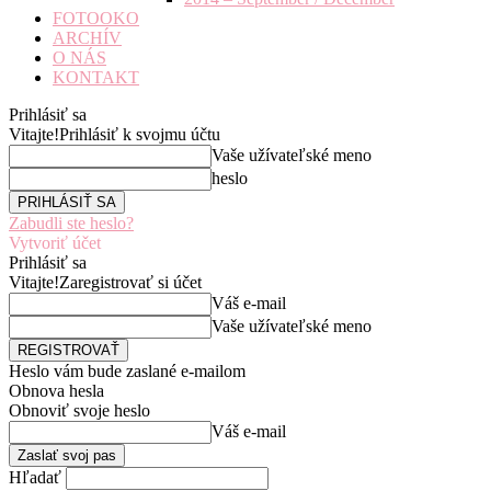
FOTOOKO
ARCHÍV
O NÁS
KONTAKT
Prihlásiť sa
Vitajte!
Prihlásiť k svojmu účtu
Vaše užívateľské meno
heslo
Zabudli ste heslo?
Vytvoriť účet
Prihlásiť sa
Vitajte!
Zaregistrovať si účet
Váš e-mail
Vaše užívateľské meno
Heslo vám bude zaslané e-mailom
Obnova hesla
Obnoviť svoje heslo
Váš e-mail
Hľadať