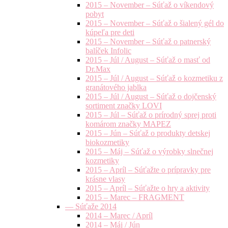
2015 – November – Súťaž o víkendový
pobyt
2015 – November – Súťaž o šialený gél do
kúpeľa pre deti
2015 – November – Súťaž o patnerský
balíček Infolic
2015 – Júl / August – Súťaž o masť od
Dr.Max
2015 – Júl / August – Súťaž o kozmetiku z
granátového jablka
2015 – Júl / August – Súťaž o dojčenský
sortiment značky LOVI
2015 – Júl – Súťaž o prírodný sprej proti
komárom značky MAPEZ
2015 – Jún – Súťaž o produkty detskej
biokozmetiky
2015 – Máj – Súťaž o výrobky slnečnej
kozmetiky
2015 – Apríl – Súťažte o prípravky pre
krásne vlasy
2015 – Apríl – Súťažte o hry a aktivity
2015 – Marec – FRAGMENT
— Súťaže 2014
2014 – Marec / Apríl
2014 – Máj / Jún