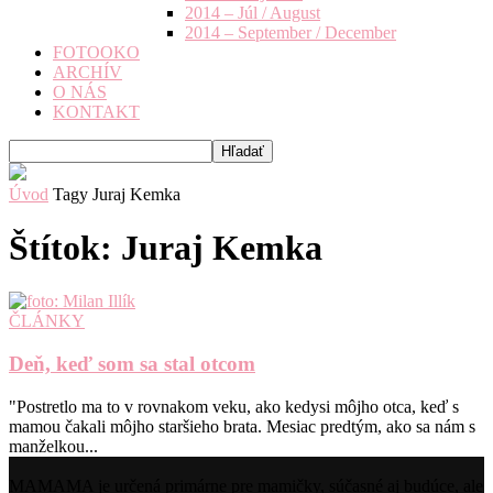
2014 – Júl / August
2014 – September / December
FOTOOKO
ARCHÍV
O NÁS
KONTAKT
Úvod
Tagy
Juraj Kemka
Štítok: Juraj Kemka
ČLÁNKY
Deň, keď som sa stal otcom
"Postretlo ma to v rovnakom veku, ako kedysi môjho otca, keď s
mamou čakali môjho staršieho brata. Mesiac predtým, ako sa nám s
manželkou...
MAMAMA je určená primárne pre mamičky, súčasné aj budúce, ale