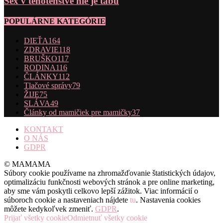
Sex v tehotenstve nie je tabu
POPULÁRNE KATEGÓRIE
DIEŤA
164
ZDRAVIE
118
BRUŠKO
117
RODINA
116
ČLÁNKY
112
Tlačové správy
79
ŽIJE
75
SLÁVA
49
Články od mamičiek pre mamičky
37
KONTAKT
O NÁS
GDPR
© MAMAMA
Súbory cookie používame na zhromažďovanie štatistických údajov,
optimalizáciu funkčnosti webových stránok a pre online marketing,
aby sme vám poskytli celkovo lepší zážitok. Viac informácií o
súboroch cookie a nastaveniach nájdete
tu
. Nastavenia cookies
môžete kedykoľvek zmeniť.
GDPR
.
Prijať všetky cookie
Odmietnuť všetky cookie