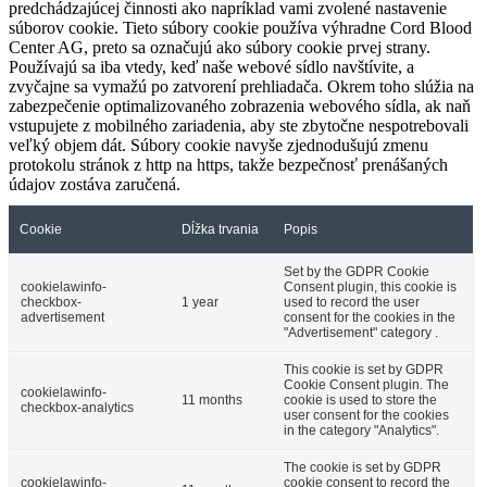
predchádzajúcej činnosti ako napríklad vami zvolené nastavenie
súborov cookie. Tieto súbory cookie používa výhradne Cord Blood
Center AG, preto sa označujú ako súbory cookie prvej strany.
Používajú sa iba vtedy, keď naše webové sídlo navštívite, a
zvyčajne sa vymažú po zatvorení prehliadača. Okrem toho slúžia na
zabezpečenie optimalizovaného zobrazenia webového sídla, ak naň
vstupujete z mobilného zariadenia, aby ste zbytočne nespotrebovali
veľký objem dát. Súbory cookie navyše zjednodušujú zmenu
protokolu stránok z http na https, takže bezpečnosť prenášaných
údajov zostáva zaručená.
Cookie
Dĺžka trvania
Popis
Set by the GDPR Cookie
cookielawinfo-
Consent plugin, this cookie is
checkbox-
1 year
used to record the user
advertisement
consent for the cookies in the
"Advertisement" category .
This cookie is set by GDPR
Cookie Consent plugin. The
cookielawinfo-
11 months
cookie is used to store the
checkbox-analytics
user consent for the cookies
in the category "Analytics".
The cookie is set by GDPR
cookielawinfo-
cookie consent to record the