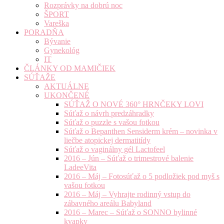
Rozprávky na dobrú noc
ŠPORT
Vareška
PORADŇA
Bývanie
Gynekológ
IT
ČLÁNKY OD MAMIČIEK
SÚŤAŽE
AKTUÁLNE
UKONČENÉ
SÚŤAŽ O NOVÉ 360° HRNČEKY LOVI
Súťaž o návrh predzáhradky
Súťaž o puzzle s vašou fotkou
Súťaž o Bepanthen Sensiderm krém – novinka v
liečbe atopickej dermatitídy
Súťaž o vaginálny gél Lactofeel
2016 – Jún – Súťaž o trimestrové balenie
LadeeVita
2016 – Máj – Fotosúťaž o 5 podložiek pod myš s
vašou fotkou
2016 – Máj – Vyhrajte rodinný vstup do
zábavného areálu Babyland
2016 – Marec – Súťaž o SONNO bylinné
kvapky