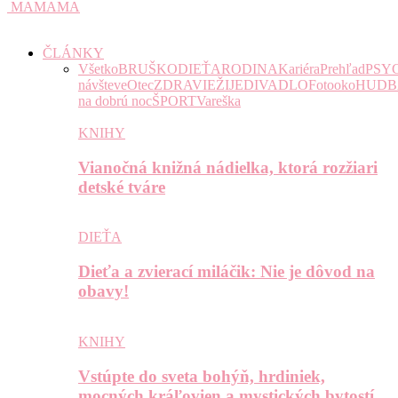
MAMAMA
ČLÁNKY
Všetko
BRUŠKO
DIEŤA
RODINA
Kariéra
Prehľad
PSY
návšteve
Otec
ZDRAVIE
ŽIJE
DIVADLO
Fotooko
HUDB
na dobrú noc
ŠPORT
Vareška
KNIHY
Vianočná knižná nádielka, ktorá rozžiari
detské tváre
DIEŤA
Dieťa a zvierací miláčik: Nie je dôvod na
obavy!
KNIHY
Vstúpte do sveta bohýň, hrdiniek,
mocných kráľovien a mystických bytostí