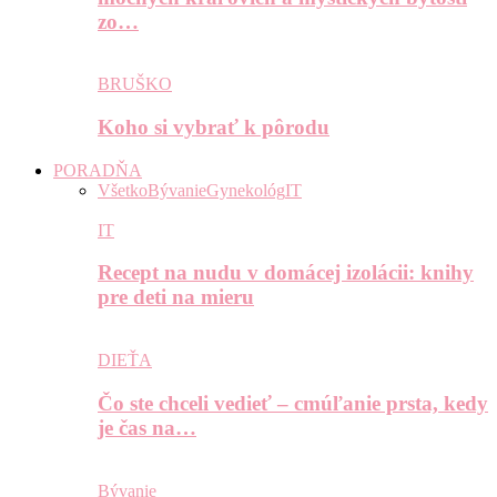
zo…
BRUŠKO
Koho si vybrať k pôrodu
PORADŇA
Všetko
Bývanie
Gynekológ
IT
IT
Recept na nudu v domácej izolácii: knihy
pre deti na mieru
DIEŤA
Čo ste chceli vedieť – cmúľanie prsta, kedy
je čas na…
Bývanie