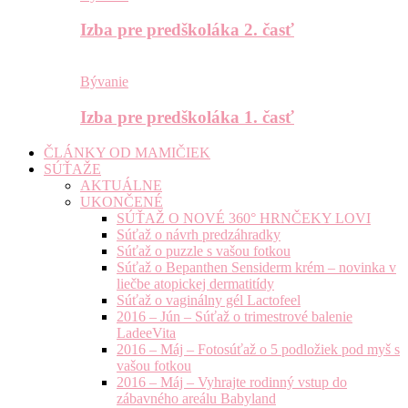
Izba pre predškoláka 2. časť
Bývanie
Izba pre predškoláka 1. časť
ČLÁNKY OD MAMIČIEK
SÚŤAŽE
AKTUÁLNE
UKONČENÉ
SÚŤAŽ O NOVÉ 360° HRNČEKY LOVI
Súťaž o návrh predzáhradky
Súťaž o puzzle s vašou fotkou
Súťaž o Bepanthen Sensiderm krém – novinka v
liečbe atopickej dermatitídy
Súťaž o vaginálny gél Lactofeel
2016 – Jún – Súťaž o trimestrové balenie
LadeeVita
2016 – Máj – Fotosúťaž o 5 podložiek pod myš s
vašou fotkou
2016 – Máj – Vyhrajte rodinný vstup do
zábavného areálu Babyland