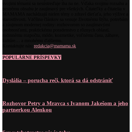
svojimi témami sa nesústreďuje iba na ne. Vďaka svojmu rozsahu a
pestrému obsahu je zaujímavý pre všetkých. Čitateľky a čitatelia v
MAMAMA nachádzajú nielen témy o zdraví dieťaťa, jeho výžive a
starostlivosti. Väčšina článkov sa venuje životnému štýlu, potrebám
a záujmom modernej rodiny: rozhovorom so zaujímavými
osobnosťami, praktickému poradenstvo z rôznych oblastí,
rodinnému rozpočtu, móde, kozmetike, voľnému času, zábave,
kultúre… a mnohému ďalšiemu.
Kontaktujte nás:
redakcia@mamama.sk
POPULÁRNE PRÍSPEVKY
Dyslália – porucha reči, ktorá sa dá odstrániť
Rozhovor Petry a Mravca s Ivanom Jakešom a jeho
partnerkou Alenkou