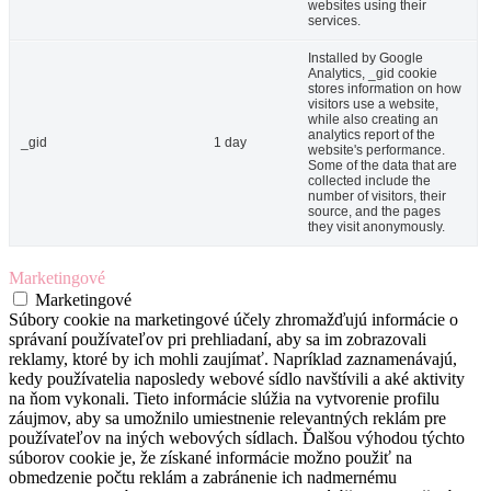
websites using their
services.
Installed by Google
Analytics, _gid cookie
stores information on how
visitors use a website,
while also creating an
analytics report of the
_gid
1 day
website's performance.
Some of the data that are
collected include the
number of visitors, their
source, and the pages
they visit anonymously.
Marketingové
Marketingové
Súbory cookie na marketingové účely zhromažďujú informácie o
správaní používateľov pri prehliadaní, aby sa im zobrazovali
reklamy, ktoré by ich mohli zaujímať. Napríklad zaznamenávajú,
kedy používatelia naposledy webové sídlo navštívili a aké aktivity
na ňom vykonali. Tieto informácie slúžia na vytvorenie profilu
záujmov, aby sa umožnilo umiestnenie relevantných reklám pre
používateľov na iných webových sídlach. Ďalšou výhodou týchto
súborov cookie je, že získané informácie možno použiť na
obmedzenie počtu reklám a zabránenie ich nadmernému