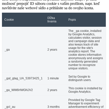
možnosť prepojiť ID súboru cookie s vaším profilom, napr. keď
navštívite naše webové sídlo a prihlásite sa do svojho konta.
Dĺžka
Cookie
Popis
trvania
The _ga cookie, installed
by Google Analytics,
calculates visitor, session
and campaign data and
also keeps track of site
usage for the site's
_ga
2 years
analytics report. The
cookie stores information
anonymously and assigns
a randomly generated
number to recognize
unique visitors.
Set by Google to
_gat_gtag_UA_53973425_1
1 minute
distinguish users.
This cookie is installed by
_ga_WW6HWGNJV2
2 years
Google Analytics.
Provided by Google Tag
Manager to experiment
_gcl_au
3 months
advertisement efficiency of