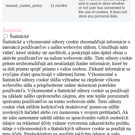
and is used to store whether
viewed_cookie_policy
11 months
or not user has consented to
the use of cookies. It does not
store any personal data.
Štatistické
Štatistické
Štatistické a výkonnostné súbory cookie zhromažďujú informácie o
interakcii používateľov s naším webovým sídlom. Umožňujú nám
vidieť, ktoré stránky ste navštívili, a poskytujú nám úplný obraz o
aktivite používateľov na našom webovom sídle. Tieto súbory cookie
pritom nezhromažďujú ani neukladajú žiadne informácie, ktoré by
sa dali priamo spojiť priamo s vašou osobou. Získané informácie sa
zvyčajne ďalej spracúvajú v súhrnnej forme. Výkonnostné a
štatistické súbory cookie slúžia výhradne na zlepšenie výkonu
webového sídla a prispôsobenie online skúsenosti potrebám
používateľa. Výkonnostné a štatistické súbory cookie sa používajú
na základe nášho oprávneného záujmu, aby sme lepšie porozumeli
správaniu používateľov na tomto webovom sídle. Tieto súbory
cookie však môžete kedykoľvek deaktivovať pomocou nižšie
uvedených tlačidiel alebo cez nastavenia v svojom prehliadači. Ak
ste nám samostatne udelili súhlas so spracúvaním vašich osobných
údajov na reklamné účely vrátane vytvorenia zákazníckeho profilu,
údaje z výkonnostných a štatistických súborov cookie sa použijú na
tieto účely. Predpokladom na použitie takýchto údajov je naša