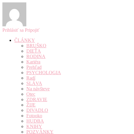
Prihlásiť sa
Pripojiť
ČLÁNKY
BRUŠKO
DIEŤA
RODINA
Kariéra
Prehľad
PSYCHOLOGIA
Radí
SLÁVA
Na návšteve
Otec
ZDRAVIE
ŽIJE
DIVADLO
Fotooko
HUDBA
KNIHY
POZVÁNKY