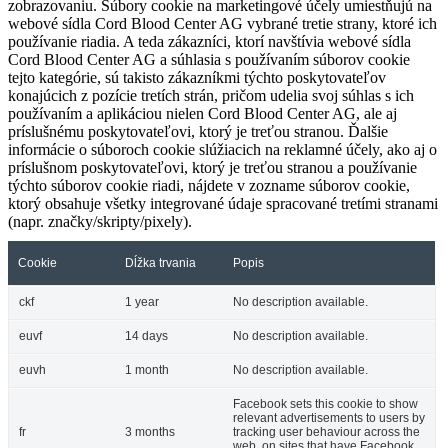
zobrazovaniu. Súbory cookie na marketingové účely umiestňujú na
webové sídla Cord Blood Center AG vybrané tretie strany, ktoré ich
používanie riadia. A teda zákazníci, ktorí navštívia webové sídla
Cord Blood Center AG a súhlasia s používaním súborov cookie
tejto kategórie, sú takisto zákazníkmi týchto poskytovateľov
konajúcich z pozície tretích strán, pričom udelia svoj súhlas s ich
používaním a aplikáciou nielen Cord Blood Center AG, ale aj
príslušnému poskytovateľovi, ktorý je treťou stranou. Ďalšie
informácie o súboroch cookie slúžiacich na reklamné účely, ako aj o
príslušnom poskytovateľovi, ktorý je treťou stranou a používanie
týchto súborov cookie riadi, nájdete v zozname súborov cookie,
ktorý obsahuje všetky integrované údaje spracované tretími stranami
(napr. značky/skripty/pixely).
Cookie
Dĺžka trvania
Popis
ckf
1 year
No description available.
euvf
14 days
No description available.
euvh
1 month
No description available.
Facebook sets this cookie to show
relevant advertisements to users by
fr
3 months
tracking user behaviour across the
web, on sites that have Facebook