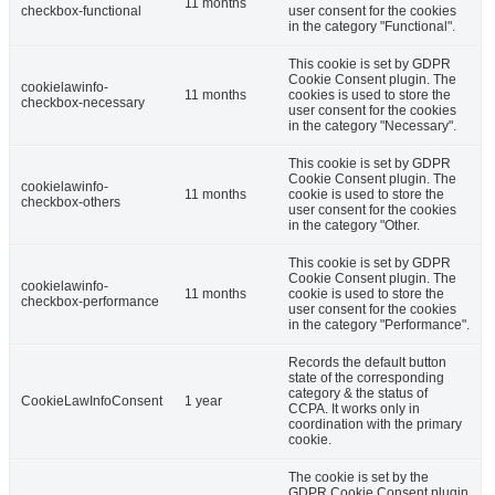
11 months
checkbox-functional
user consent for the cookies
in the category "Functional".
This cookie is set by GDPR
Cookie Consent plugin. The
cookielawinfo-
11 months
cookies is used to store the
checkbox-necessary
user consent for the cookies
in the category "Necessary".
This cookie is set by GDPR
Cookie Consent plugin. The
cookielawinfo-
11 months
cookie is used to store the
checkbox-others
user consent for the cookies
in the category "Other.
This cookie is set by GDPR
Cookie Consent plugin. The
cookielawinfo-
11 months
cookie is used to store the
checkbox-performance
user consent for the cookies
in the category "Performance".
Records the default button
state of the corresponding
category & the status of
CookieLawInfoConsent
1 year
CCPA. It works only in
coordination with the primary
cookie.
The cookie is set by the
GDPR Cookie Consent plugin