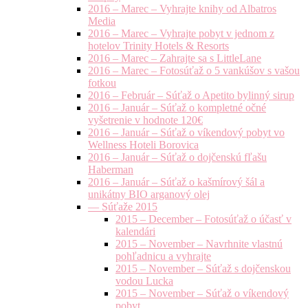
2016 – Marec – Vyhrajte knihy od Albatros
Media
2016 – Marec – Vyhrajte pobyt v jednom z
hotelov Trinity Hotels & Resorts
2016 – Marec – Zahrajte sa s LittleLane
2016 – Marec – Fotosúťaž o 5 vankúšov s vašou
fotkou
2016 – Február – Súťaž o Apetito bylinný sirup
2016 – Január – Súťaž o kompletné očné
vyšetrenie v hodnote 120€
2016 – Január – Súťaž o víkendový pobyt vo
Wellness Hoteli Borovica
2016 – Január – Súťaž o dojčenskú fľašu
Haberman
2016 – Január – Súťaž o kašmírový šál a
unikátny BIO arganový olej
— Súťaže 2015
2015 – December – Fotosúťaž o účasť v
kalendári
2015 – November – Navrhnite vlastnú
pohľadnicu a vyhrajte
2015 – November – Súťaž s dojčenskou
vodou Lucka
2015 – November – Súťaž o víkendový
pobyt