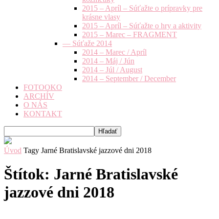
2015 – Apríl – Súťažte o prípravky pre
krásne vlasy
2015 – Apríl – Súťažte o hry a aktivity
2015 – Marec – FRAGMENT
— Súťaže 2014
2014 – Marec / Apríl
2014 – Máj / Jún
2014 – Júl / August
2014 – September / December
FOTOOKO
ARCHÍV
O NÁS
KONTAKT
Úvod
Tagy
Jarné Bratislavské jazzové dni 2018
Štítok: Jarné Bratislavské
jazzové dni 2018