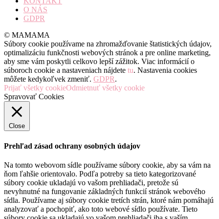
KONTAKT
O NÁS
GDPR
© MAMAMA
Súbory cookie používame na zhromažďovanie štatistických údajov,
optimalizáciu funkčnosti webových stránok a pre online marketing,
aby sme vám poskytli celkovo lepší zážitok. Viac informácií o
súboroch cookie a nastaveniach nájdete
tu
. Nastavenia cookies
môžete kedykoľvek zmeniť.
GDPR
.
Prijať všetky cookie
Odmietnuť všetky cookie
Spravovať Cookies
Close
Prehľad zásad ochrany osobných údajov
Na tomto webovom sídle používame súbory cookie, aby sa vám na
ňom ľahšie orientovalo. Podľa potreby sa tieto kategorizované
súbory cookie ukladajú vo vašom prehliadači, pretože sú
nevyhnutné na fungovanie základných funkcií stránok webového
sídla. Používame aj súbory cookie tretích strán, ktoré nám pomáhajú
analyzovať a pochopiť, ako toto webové sídlo používate. Tieto
súbory cookie sa ukladajú vo vašom prehliadači iba s vaším