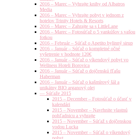
2016 – Marec – Vyhrajte knihy od Albatros
Media
2016 – Marec – Vyhrajte pobyt v jednom z
hotelov Trinity Hotels & Resorts
2016 – Marec – Zahrajte sa s LittleLane
2016 – Marec – Fotosúťaž o 5 vankúšov s vašou
fotkou
2016 – Február – Súťaž o Apetito bylinný sirup
2016 – Január – Súťaž o kompletné očné
vyšetrenie v hodnote 120€
2016 – Január – Súťaž o víkendový pobyt vo
Wellness Hoteli Borovica
2016 – Január – Súťaž o dojčenskú fľašu
Haberman
2016 – Január – Súťaž o kašmírový šál a
unikátny BIO arganový olej
— Súťaže 2015
2015 – December – Fotosúťaž o účasť v
kalendári
2015 – November – Navrhnite vlastnú
pohľadnicu a vyhrajte
2015 – November – Súťaž s dojčenskou
vodou Lucka
2015 – November – Súťaž o víkendový
pobyt