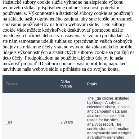
štatistické súbory cookie slúžia výhradne na zlepšenie výkonu
webového sídla a prispôsobenie online skúsenosti potrebám
používateľa. Výkonnostné a štatistické súbory cookie sa používajú
na základe nášho oprávneného záujmu, aby sme lepšie porozumeli
správaniu používateľov na tomto webovom sídle. Tieto súbory
cookie však môžete kedykoľvek deaktivovať pomocou nižšie
uvedených tlačidiel alebo cez nastavenia v svojom prehliadači. Ak
ste nám samostatne udelili súhlas so spracúvaním vašich osobných
údajov na reklamné účely vrátane vytvorenia zákazníckeho profilu,
údaje z výkonnostných a štatistických súborov cookie sa použijú na
tieto účely. Predpokladom na použitie takýchto údajov je naša
možnosť prepojiť ID súboru cookie s vaším profilom, napr. keď
navštívite naše webové sídlo a prihlásite sa do svojho konta.
Dĺžka
Cookie
Popis
trvania
The _ga cookie, installed
by Google Analytics,
calculates visitor, session
and campaign data and
also keeps track of site
usage for the site's
_ga
2 years
analytics report. The
cookie stores information
anonymously and assigns
a randomly generated