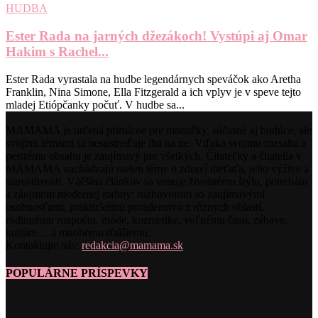
HUDBA
Ester Rada na jarných džezákoch! Vystúpi aj Omar
Hakim s Rachel...
Ester Rada vyrastala na hudbe legendárnych speváčok ako Aretha
Franklin, Nina Simone, Ella Fitzgerald a ich vplyv je v speve tejto
mladej Etiópčanky počuť. V hudbe sa...
MAMAMA je určená primárne pre mamičky, súčasné aj budúce, ale
svojimi témami sa nesústreďuje iba na ne. Vďaka svojmu rozsahu a
pestrému obsahu je zaujímavý pre všetkých. Čitateľky a čitatelia v
MAMAMA nachádzajú nielen témy o zdraví dieťaťa, jeho výžive a
starostlivosti. Väčšina článkov sa venuje životnému štýlu, potrebám
a záujmom modernej rodiny: rozhovorom so zaujímavými
osobnosťami, praktickému poradenstvo z rôznych oblastí,
rodinnému rozpočtu, móde, kozmetike, voľnému času, zábave,
kultúre… a mnohému ďalšiemu.
Kontaktujte nás:
redakcia@mamama.sk
POPULÁRNE PRÍSPEVKY