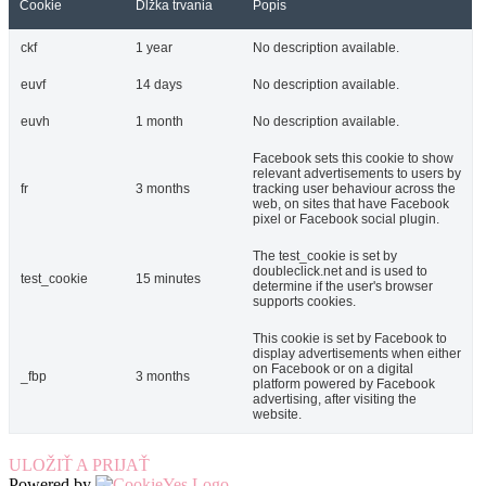
Cookie
Dĺžka trvania
Popis
ckf
1 year
No description available.
euvf
14 days
No description available.
euvh
1 month
No description available.
Facebook sets this cookie to show
relevant advertisements to users by
fr
3 months
tracking user behaviour across the
web, on sites that have Facebook
pixel or Facebook social plugin.
The test_cookie is set by
doubleclick.net and is used to
test_cookie
15 minutes
determine if the user's browser
supports cookies.
This cookie is set by Facebook to
display advertisements when either
on Facebook or on a digital
_fbp
3 months
platform powered by Facebook
advertising, after visiting the
website.
ULOŽIŤ A PRIJAŤ
Powered by