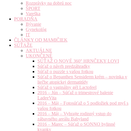
Rozprávky na dobrú noc
ŠPORT
Vareška
PORADŇA
Bývanie
Gynekológ
IT
ČLÁNKY OD MAMIČIEK
SÚŤAŽE
AKTUÁLNE
UKONČENÉ
SÚŤAŽ O NOVÉ 360° HRNČEKY LOVI
Súťaž o návrh predzáhradky
Súťaž o puzzle s vašou fotkou
Súťaž o Bepanthen Sensiderm krém – novinka v
liečbe atopickej dermatitídy
Súťaž o vaginálny gél Lactofeel
2016 – Jún – Súťaž o trimestrové balenie
LadeeVita
2016 – Máj – Fotosúťaž o 5 podložiek pod myš s
vašou fotkou
2016 – Máj – Vyhrajte rodinný vstup do
zábavného areálu Babyland
2016 – Marec – Súťaž o SONNO bylinné
kvapky