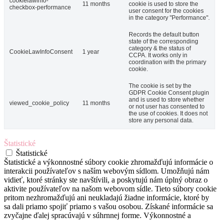
cookielawinfo-
11 months
cookie is used to store the
checkbox-performance
user consent for the cookies
in the category "Performance".
Records the default button
state of the corresponding
category & the status of
CookieLawInfoConsent
1 year
CCPA. It works only in
coordination with the primary
cookie.
The cookie is set by the
GDPR Cookie Consent plugin
and is used to store whether
viewed_cookie_policy
11 months
or not user has consented to
the use of cookies. It does not
store any personal data.
Štatistické
Štatistické
Štatistické a výkonnostné súbory cookie zhromažďujú informácie o
interakcii používateľov s naším webovým sídlom. Umožňujú nám
vidieť, ktoré stránky ste navštívili, a poskytujú nám úplný obraz o
aktivite používateľov na našom webovom sídle. Tieto súbory cookie
pritom nezhromažďujú ani neukladajú žiadne informácie, ktoré by
sa dali priamo spojiť priamo s vašou osobou. Získané informácie sa
zvyčajne ďalej spracúvajú v súhrnnej forme. Výkonnostné a