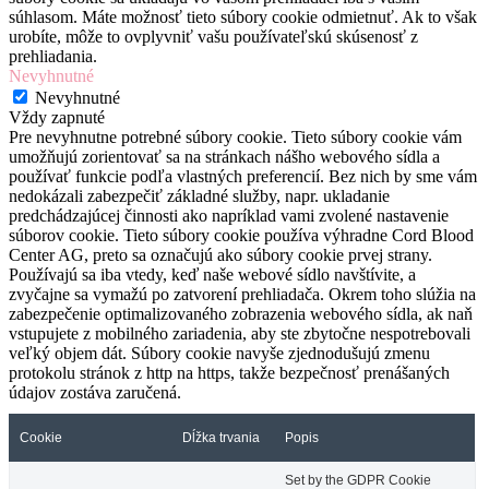
súhlasom. Máte možnosť tieto súbory cookie odmietnuť. Ak to však
urobíte, môže to ovplyvniť vašu používateľskú skúsenosť z
prehliadania.
Nevyhnutné
Nevyhnutné
Vždy zapnuté
Pre nevyhnutne potrebné súbory cookie. Tieto súbory cookie vám
umožňujú zorientovať sa na stránkach nášho webového sídla a
používať funkcie podľa vlastných preferencií. Bez nich by sme vám
nedokázali zabezpečiť základné služby, napr. ukladanie
predchádzajúcej činnosti ako napríklad vami zvolené nastavenie
súborov cookie. Tieto súbory cookie používa výhradne Cord Blood
Center AG, preto sa označujú ako súbory cookie prvej strany.
Používajú sa iba vtedy, keď naše webové sídlo navštívite, a
zvyčajne sa vymažú po zatvorení prehliadača. Okrem toho slúžia na
zabezpečenie optimalizovaného zobrazenia webového sídla, ak naň
vstupujete z mobilného zariadenia, aby ste zbytočne nespotrebovali
veľký objem dát. Súbory cookie navyše zjednodušujú zmenu
protokolu stránok z http na https, takže bezpečnosť prenášaných
údajov zostáva zaručená.
Cookie
Dĺžka trvania
Popis
Set by the GDPR Cookie