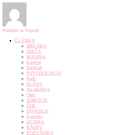
Prihlásiť sa
Pripojiť
ČLÁNKY
BRUŠKO
DIEŤA
RODINA
Kariéra
Prehľad
PSYCHOLOGIA
Radí
SLÁVA
Na návšteve
Otec
ZDRAVIE
ŽIJE
DIVADLO
Fotooko
HUDBA
KNIHY
POZVÁNKY