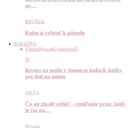
zo…
BRUŠKO
Koho si vybrať k pôrodu
PORADŇA
Všetko
Bývanie
Gynekológ
IT
IT
Recept na nudu v domácej izolácii: knihy
pre deti na mieru
DIEŤA
Čo ste chceli vedieť – cmúľanie prsta, kedy
je čas na…
Bývanie