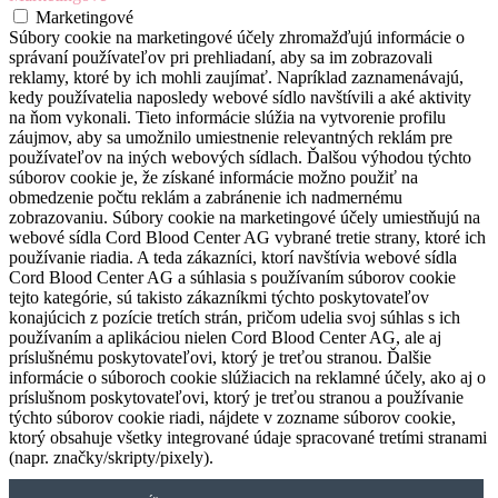
Marketingové
Súbory cookie na marketingové účely zhromažďujú informácie o
správaní používateľov pri prehliadaní, aby sa im zobrazovali
reklamy, ktoré by ich mohli zaujímať. Napríklad zaznamenávajú,
kedy používatelia naposledy webové sídlo navštívili a aké aktivity
na ňom vykonali. Tieto informácie slúžia na vytvorenie profilu
záujmov, aby sa umožnilo umiestnenie relevantných reklám pre
používateľov na iných webových sídlach. Ďalšou výhodou týchto
súborov cookie je, že získané informácie možno použiť na
obmedzenie počtu reklám a zabránenie ich nadmernému
zobrazovaniu. Súbory cookie na marketingové účely umiestňujú na
webové sídla Cord Blood Center AG vybrané tretie strany, ktoré ich
používanie riadia. A teda zákazníci, ktorí navštívia webové sídla
Cord Blood Center AG a súhlasia s používaním súborov cookie
tejto kategórie, sú takisto zákazníkmi týchto poskytovateľov
konajúcich z pozície tretích strán, pričom udelia svoj súhlas s ich
používaním a aplikáciou nielen Cord Blood Center AG, ale aj
príslušnému poskytovateľovi, ktorý je treťou stranou. Ďalšie
informácie o súboroch cookie slúžiacich na reklamné účely, ako aj o
príslušnom poskytovateľovi, ktorý je treťou stranou a používanie
týchto súborov cookie riadi, nájdete v zozname súborov cookie,
ktorý obsahuje všetky integrované údaje spracované tretími stranami
(napr. značky/skripty/pixely).