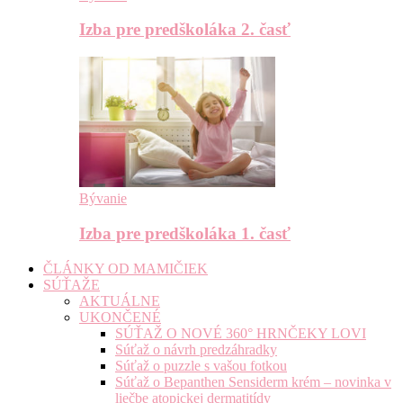
Izba pre predškoláka 2. časť
Bývanie
Izba pre predškoláka 1. časť
ČLÁNKY OD MAMIČIEK
SÚŤAŽE
AKTUÁLNE
UKONČENÉ
SÚŤAŽ O NOVÉ 360° HRNČEKY LOVI
Súťaž o návrh predzáhradky
Súťaž o puzzle s vašou fotkou
Súťaž o Bepanthen Sensiderm krém – novinka v
liečbe atopickej dermatitídy