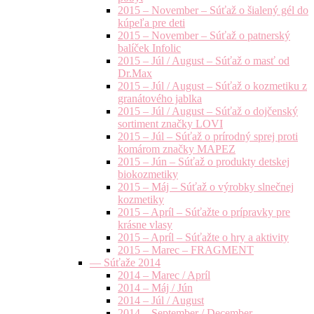
2015 – November – Súťaž o šialený gél do
kúpeľa pre deti
2015 – November – Súťaž o patnerský
balíček Infolic
2015 – Júl / August – Súťaž o masť od
Dr.Max
2015 – Júl / August – Súťaž o kozmetiku z
granátového jablka
2015 – Júl / August – Súťaž o dojčenský
sortiment značky LOVI
2015 – Júl – Súťaž o prírodný sprej proti
komárom značky MAPEZ
2015 – Jún – Súťaž o produkty detskej
biokozmetiky
2015 – Máj – Súťaž o výrobky slnečnej
kozmetiky
2015 – Apríl – Súťažte o prípravky pre
krásne vlasy
2015 – Apríl – Súťažte o hry a aktivity
2015 – Marec – FRAGMENT
— Súťaže 2014
2014 – Marec / Apríl
2014 – Máj / Jún
2014 – Júl / August
2014 – September / December