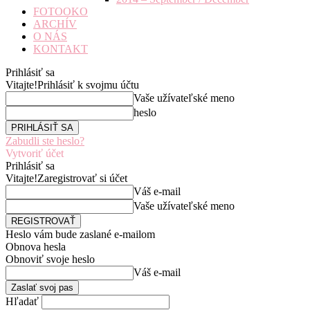
FOTOOKO
ARCHÍV
O NÁS
KONTAKT
Prihlásiť sa
Vitajte!
Prihlásiť k svojmu účtu
Vaše užívateľské meno
heslo
Zabudli ste heslo?
Vytvoriť účet
Prihlásiť sa
Vitajte!
Zaregistrovať si účet
Váš e-mail
Vaše užívateľské meno
Heslo vám bude zaslané e-mailom
Obnova hesla
Obnoviť svoje heslo
Váš e-mail
Hľadať