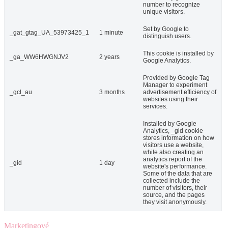
number to recognize
unique visitors.
Set by Google to
_gat_gtag_UA_53973425_1
1 minute
distinguish users.
This cookie is installed by
_ga_WW6HWGNJV2
2 years
Google Analytics.
Provided by Google Tag
Manager to experiment
_gcl_au
3 months
advertisement efficiency of
websites using their
services.
Installed by Google
Analytics, _gid cookie
stores information on how
visitors use a website,
while also creating an
analytics report of the
_gid
1 day
website's performance.
Some of the data that are
collected include the
number of visitors, their
source, and the pages
they visit anonymously.
Marketingové