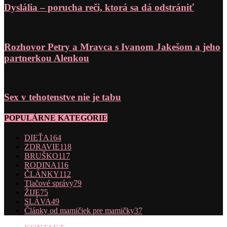
Dyslália – porucha reči, ktorá sa dá odstrániť
Rozhovor Petry a Mravca s Ivanom Jakešom a jeho
partnerkou Alenkou
Sex v tehotenstve nie je tabu
POPULÁRNE KATEGÓRIE
DIEŤA
164
ZDRAVIE
118
BRUŠKO
117
RODINA
116
ČLÁNKY
112
Tlačové správy
79
ŽIJE
75
SLÁVA
49
Články od mamičiek pre mamičky
37