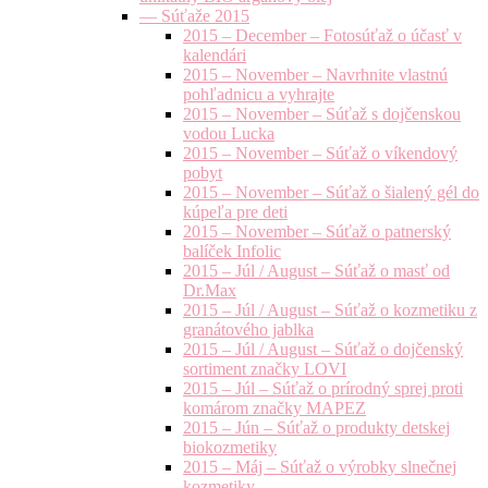
— Súťaže 2015
2015 – December – Fotosúťaž o účasť v
kalendári
2015 – November – Navrhnite vlastnú
pohľadnicu a vyhrajte
2015 – November – Súťaž s dojčenskou
vodou Lucka
2015 – November – Súťaž o víkendový
pobyt
2015 – November – Súťaž o šialený gél do
kúpeľa pre deti
2015 – November – Súťaž o patnerský
balíček Infolic
2015 – Júl / August – Súťaž o masť od
Dr.Max
2015 – Júl / August – Súťaž o kozmetiku z
granátového jablka
2015 – Júl / August – Súťaž o dojčenský
sortiment značky LOVI
2015 – Júl – Súťaž o prírodný sprej proti
komárom značky MAPEZ
2015 – Jún – Súťaž o produkty detskej
biokozmetiky
2015 – Máj – Súťaž o výrobky slnečnej
kozmetiky