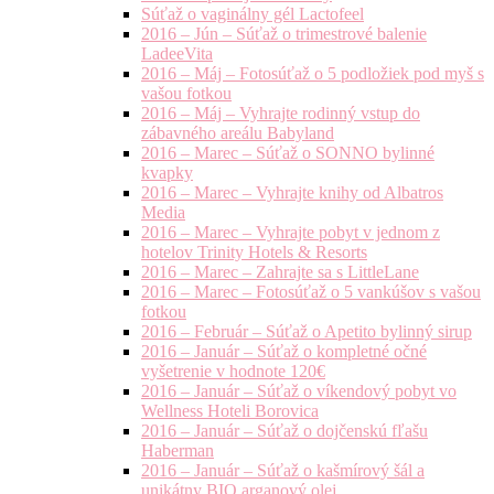
Súťaž o vaginálny gél Lactofeel
2016 – Jún – Súťaž o trimestrové balenie
LadeeVita
2016 – Máj – Fotosúťaž o 5 podložiek pod myš s
vašou fotkou
2016 – Máj – Vyhrajte rodinný vstup do
zábavného areálu Babyland
2016 – Marec – Súťaž o SONNO bylinné
kvapky
2016 – Marec – Vyhrajte knihy od Albatros
Media
2016 – Marec – Vyhrajte pobyt v jednom z
hotelov Trinity Hotels & Resorts
2016 – Marec – Zahrajte sa s LittleLane
2016 – Marec – Fotosúťaž o 5 vankúšov s vašou
fotkou
2016 – Február – Súťaž o Apetito bylinný sirup
2016 – Január – Súťaž o kompletné očné
vyšetrenie v hodnote 120€
2016 – Január – Súťaž o víkendový pobyt vo
Wellness Hoteli Borovica
2016 – Január – Súťaž o dojčenskú fľašu
Haberman
2016 – Január – Súťaž o kašmírový šál a
unikátny BIO arganový olej