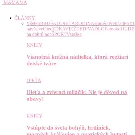
MAMAMA
ČLÁNKY
Všetko
BRUŠKO
DIEŤA
RODINA
Kariéra
Prehľad
PSY
návšteve
Otec
ZDRAVIE
ŽIJE
DIVADLO
Fotooko
HUDB
na dobrú noc
ŠPORT
Vareška
KNIHY
Vianočná knižná nádielka, ktorá rozžiari
detské tváre
DIEŤA
Dieťa a zvierací miláčik: Nie je dôvod na
obavy!
KNIHY
Vstúpte do sveta bohýň, hrdiniek,
mocných kráľovien a mystických bytostí