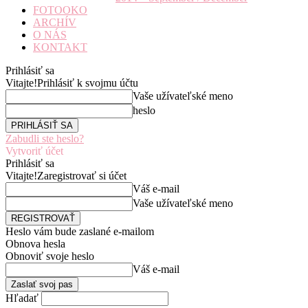
FOTOOKO
ARCHÍV
O NÁS
KONTAKT
Prihlásiť sa
Vitajte!
Prihlásiť k svojmu účtu
Vaše užívateľské meno
heslo
Zabudli ste heslo?
Vytvoriť účet
Prihlásiť sa
Vitajte!
Zaregistrovať si účet
Váš e-mail
Vaše užívateľské meno
Heslo vám bude zaslané e-mailom
Obnova hesla
Obnoviť svoje heslo
Váš e-mail
Hľadať