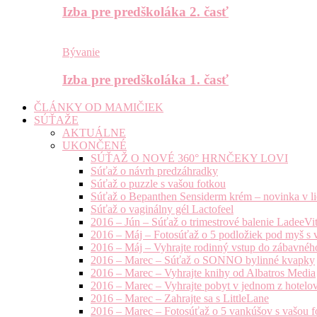
Izba pre predškoláka 2. časť
Bývanie
Izba pre predškoláka 1. časť
ČLÁNKY OD MAMIČIEK
SÚŤAŽE
AKTUÁLNE
UKONČENÉ
SÚŤAŽ O NOVÉ 360° HRNČEKY LOVI
Súťaž o návrh predzáhradky
Súťaž o puzzle s vašou fotkou
Súťaž o Bepanthen Sensiderm krém – novinka v lie
Súťaž o vaginálny gél Lactofeel
2016 – Jún – Súťaž o trimestrové balenie LadeeVi
2016 – Máj – Fotosúťaž o 5 podložiek pod myš s 
2016 – Máj – Vyhrajte rodinný vstup do zábavnéh
2016 – Marec – Súťaž o SONNO bylinné kvapky
2016 – Marec – Vyhrajte knihy od Albatros Media
2016 – Marec – Vyhrajte pobyt v jednom z hotelov
2016 – Marec – Zahrajte sa s LittleLane
2016 – Marec – Fotosúťaž o 5 vankúšov s vašou f