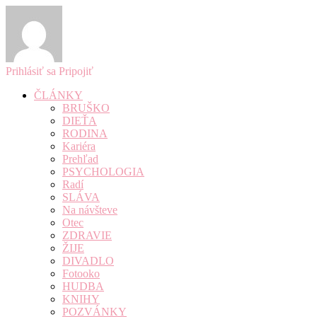
Prihlásiť sa
Pripojiť
ČLÁNKY
BRUŠKO
DIEŤA
RODINA
Kariéra
Prehľad
PSYCHOLOGIA
Radí
SLÁVA
Na návšteve
Otec
ZDRAVIE
ŽIJE
DIVADLO
Fotooko
HUDBA
KNIHY
POZVÁNKY