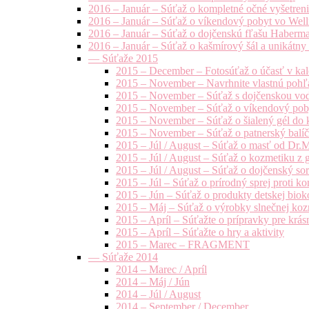
2016 – Január – Súťaž o kompletné očné vyšetren
2016 – Január – Súťaž o víkendový pobyt vo Well
2016 – Január – Súťaž o dojčenskú fľašu Haberm
2016 – Január – Súťaž o kašmírový šál a unikátny
— Súťaže 2015
2015 – December – Fotosúťaž o účasť v kal
2015 – November – Navrhnite vlastnú pohľa
2015 – November – Súťaž s dojčenskou vo
2015 – November – Súťaž o víkendový pob
2015 – November – Súťaž o šialený gél do k
2015 – November – Súťaž o patnerský balíče
2015 – Júl / August – Súťaž o masť od Dr.
2015 – Júl / August – Súťaž o kozmetiku z 
2015 – Júl / August – Súťaž o dojčenský s
2015 – Júl – Súťaž o prírodný sprej prot
2015 – Jún – Súťaž o produkty detskej bio
2015 – Máj – Súťaž o výrobky slnečnej ko
2015 – Apríl – Súťažte o prípravky pre krás
2015 – Apríl – Súťažte o hry a aktivity
2015 – Marec – FRAGMENT
— Súťaže 2014
2014 – Marec / Apríl
2014 – Máj / Jún
2014 – Júl / August
2014 – September / December