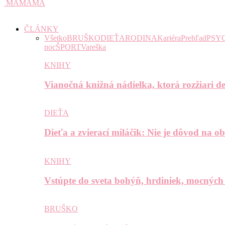
MAMAMA
ČLÁNKY
Všetko
BRUŠKO
DIEŤA
RODINA
Kariéra
Prehľad
PSY
noc
ŠPORT
Vareška
KNIHY
Vianočná knižná nádielka, ktorá rozžiari de
DIEŤA
Dieťa a zvierací miláčik: Nie je dôvod na o
KNIHY
Vstúpte do sveta bohýň, hrdiniek, mocných
BRUŠKO