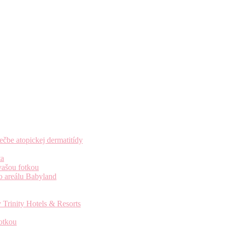
čbe atopickej dermatitídy
ta
vašou fotkou
o areálu Babyland
 Trinity Hotels & Resorts
otkou