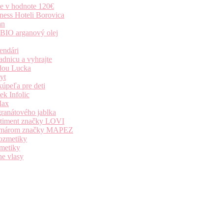
ie v hodnote 120€
ness Hoteli Borovica
an
 BIO arganový olej
endári
dnicu a vyhrajte
dou Lucka
yt
úpeľa pre deti
k Infolic
Max
granátového jablka
ortiment značky LOVI
i komárom značky MAPEZ
kozmetiky
zmetiky
ne vlasy