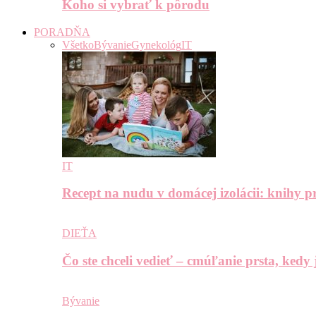
Koho si vybrať k pôrodu
PORADŇA
Všetko
Bývanie
Gynekológ
IT
IT
Recept na nudu v domácej izolácii: knihy pr
DIEŤA
Čo ste chceli vedieť – cmúľanie prsta, kedy
Bývanie