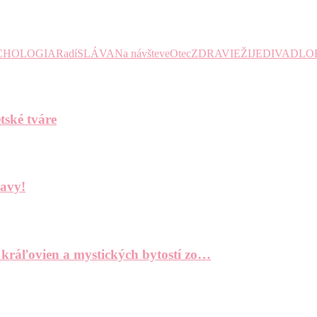
CHOLOGIA
Radí
SLÁVA
Na návšteve
Otec
ZDRAVIE
ŽIJE
DIVADLO
tské tváre
bavy!
 kráľovien a mystických bytostí zo…