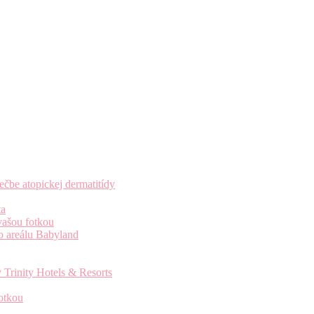
čbe atopickej dermatitídy
ta
vašou fotkou
o areálu Babyland
 Trinity Hotels & Resorts
otkou