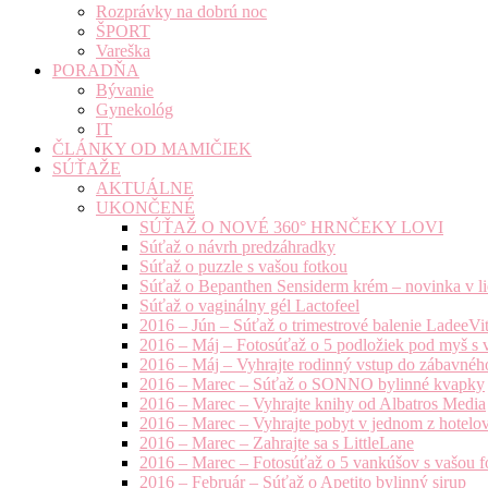
Rozprávky na dobrú noc
ŠPORT
Vareška
PORADŇA
Bývanie
Gynekológ
IT
ČLÁNKY OD MAMIČIEK
SÚŤAŽE
AKTUÁLNE
UKONČENÉ
SÚŤAŽ O NOVÉ 360° HRNČEKY LOVI
Súťaž o návrh predzáhradky
Súťaž o puzzle s vašou fotkou
Súťaž o Bepanthen Sensiderm krém – novinka v lie
Súťaž o vaginálny gél Lactofeel
2016 – Jún – Súťaž o trimestrové balenie LadeeVi
2016 – Máj – Fotosúťaž o 5 podložiek pod myš s 
2016 – Máj – Vyhrajte rodinný vstup do zábavnéh
2016 – Marec – Súťaž o SONNO bylinné kvapky
2016 – Marec – Vyhrajte knihy od Albatros Media
2016 – Marec – Vyhrajte pobyt v jednom z hotelov
2016 – Marec – Zahrajte sa s LittleLane
2016 – Marec – Fotosúťaž o 5 vankúšov s vašou f
2016 – Február – Súťaž o Apetito bylinný sirup