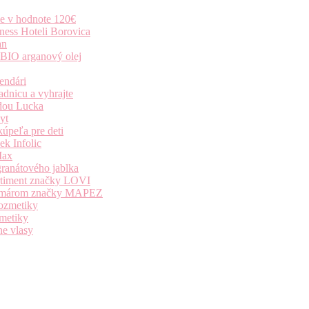
ie v hodnote 120€
ness Hoteli Borovica
an
 BIO arganový olej
endári
dnicu a vyhrajte
dou Lucka
yt
úpeľa pre deti
k Infolic
Max
granátového jablka
ortiment značky LOVI
i komárom značky MAPEZ
kozmetiky
zmetiky
ne vlasy