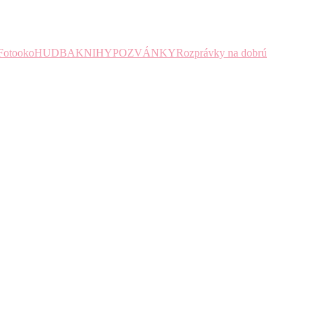
Fotooko
HUDBA
KNIHY
POZVÁNKY
Rozprávky na dobrú