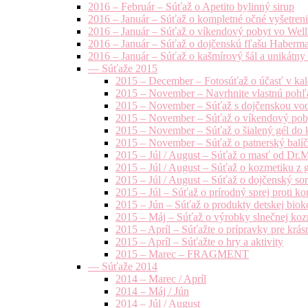
2016 – Február – Súťaž o Apetito bylinný sirup
2016 – Január – Súťaž o kompletné očné vyšetren
2016 – Január – Súťaž o víkendový pobyt vo Well
2016 – Január – Súťaž o dojčenskú fľašu Haberm
2016 – Január – Súťaž o kašmírový šál a unikátny
— Súťaže 2015
2015 – December – Fotosúťaž o účasť v kal
2015 – November – Navrhnite vlastnú pohľa
2015 – November – Súťaž s dojčenskou vo
2015 – November – Súťaž o víkendový pob
2015 – November – Súťaž o šialený gél do k
2015 – November – Súťaž o patnerský balíče
2015 – Júl / August – Súťaž o masť od Dr.
2015 – Júl / August – Súťaž o kozmetiku z 
2015 – Júl / August – Súťaž o dojčenský s
2015 – Júl – Súťaž o prírodný sprej prot
2015 – Jún – Súťaž o produkty detskej bio
2015 – Máj – Súťaž o výrobky slnečnej ko
2015 – Apríl – Súťažte o prípravky pre krás
2015 – Apríl – Súťažte o hry a aktivity
2015 – Marec – FRAGMENT
— Súťaže 2014
2014 – Marec / Apríl
2014 – Máj / Jún
2014 – Júl / August