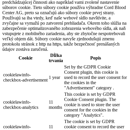
predchádzajúcej činnosti ako napríklad vami zvolené nastavenie
súborov cookie. Tieto súbory cookie používa výhradne Cord Blood
Center AG, preto sa označujú ako súbory cookie prvej strany.
Používajú sa iba vtedy, keď naše webové sídlo navštívite, a
zvyčajne sa vymažú po zatvorení prehliadača. Okrem toho slúžia na
zabezpečenie optimalizovaného zobrazenia webového sídla, ak naň
vstupujete z mobilného zariadenia, aby ste zbytočne nespotrebovali
veľký objem dát. Súbory cookie navyše zjednodušujú zmenu
protokolu stránok z http na https, takže bezpečnosť prenášaných
údajov zostáva zaručená.
Dĺžka
Cookie
Popis
trvania
Set by the GDPR Cookie
Consent plugin, this cookie is
cookielawinfo-
1 year
used to record the user consent for
checkbox-advertisement
the cookies in the
"Advertisement" category .
This cookie is set by GDPR
Cookie Consent plugin. The
cookielawinfo-
11
cookie is used to store the user
checkbox-analytics
months
consent for the cookies in the
category "Analytics".
The cookie is set by GDPR
cookielawinfo-
11
cookie consent to record the user