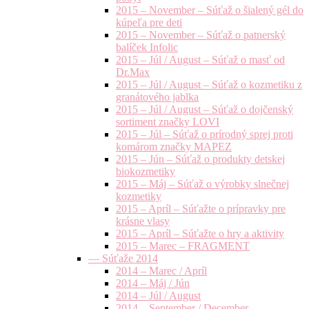
2015 – November – Súťaž o šialený gél do
kúpeľa pre deti
2015 – November – Súťaž o patnerský
balíček Infolic
2015 – Júl / August – Súťaž o masť od
Dr.Max
2015 – Júl / August – Súťaž o kozmetiku z
granátového jablka
2015 – Júl / August – Súťaž o dojčenský
sortiment značky LOVI
2015 – Júl – Súťaž o prírodný sprej proti
komárom značky MAPEZ
2015 – Jún – Súťaž o produkty detskej
biokozmetiky
2015 – Máj – Súťaž o výrobky slnečnej
kozmetiky
2015 – Apríl – Súťažte o prípravky pre
krásne vlasy
2015 – Apríl – Súťažte o hry a aktivity
2015 – Marec – FRAGMENT
— Súťaže 2014
2014 – Marec / Apríl
2014 – Máj / Jún
2014 – Júl / August
2014 – September / December