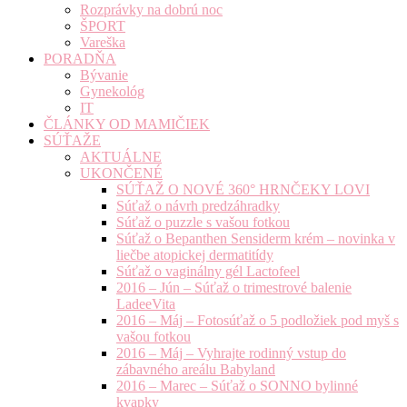
Rozprávky na dobrú noc
ŠPORT
Vareška
PORADŇA
Bývanie
Gynekológ
IT
ČLÁNKY OD MAMIČIEK
SÚŤAŽE
AKTUÁLNE
UKONČENÉ
SÚŤAŽ O NOVÉ 360° HRNČEKY LOVI
Súťaž o návrh predzáhradky
Súťaž o puzzle s vašou fotkou
Súťaž o Bepanthen Sensiderm krém – novinka v
liečbe atopickej dermatitídy
Súťaž o vaginálny gél Lactofeel
2016 – Jún – Súťaž o trimestrové balenie
LadeeVita
2016 – Máj – Fotosúťaž o 5 podložiek pod myš s
vašou fotkou
2016 – Máj – Vyhrajte rodinný vstup do
zábavného areálu Babyland
2016 – Marec – Súťaž o SONNO bylinné
kvapky