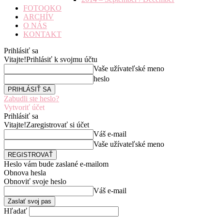
FOTOOKO
ARCHÍV
O NÁS
KONTAKT
Prihlásiť sa
Vitajte!
Prihlásiť k svojmu účtu
Vaše užívateľské meno
heslo
Zabudli ste heslo?
Vytvoriť účet
Prihlásiť sa
Vitajte!
Zaregistrovať si účet
Váš e-mail
Vaše užívateľské meno
Heslo vám bude zaslané e-mailom
Obnova hesla
Obnoviť svoje heslo
Váš e-mail
Hľadať