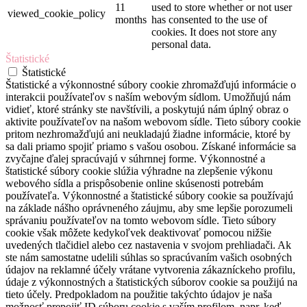
11
used to store whether or not user
viewed_cookie_policy
months
has consented to the use of
cookies. It does not store any
personal data.
Štatistické
Štatistické
Štatistické a výkonnostné súbory cookie zhromažďujú informácie o
interakcii používateľov s naším webovým sídlom. Umožňujú nám
vidieť, ktoré stránky ste navštívili, a poskytujú nám úplný obraz o
aktivite používateľov na našom webovom sídle. Tieto súbory cookie
pritom nezhromažďujú ani neukladajú žiadne informácie, ktoré by
sa dali priamo spojiť priamo s vašou osobou. Získané informácie sa
zvyčajne ďalej spracúvajú v súhrnnej forme. Výkonnostné a
štatistické súbory cookie slúžia výhradne na zlepšenie výkonu
webového sídla a prispôsobenie online skúsenosti potrebám
používateľa. Výkonnostné a štatistické súbory cookie sa používajú
na základe nášho oprávneného záujmu, aby sme lepšie porozumeli
správaniu používateľov na tomto webovom sídle. Tieto súbory
cookie však môžete kedykoľvek deaktivovať pomocou nižšie
uvedených tlačidiel alebo cez nastavenia v svojom prehliadači. Ak
ste nám samostatne udelili súhlas so spracúvaním vašich osobných
údajov na reklamné účely vrátane vytvorenia zákazníckeho profilu,
údaje z výkonnostných a štatistických súborov cookie sa použijú na
tieto účely. Predpokladom na použitie takýchto údajov je naša
možnosť prepojiť ID súboru cookie s vaším profilom, napr. keď