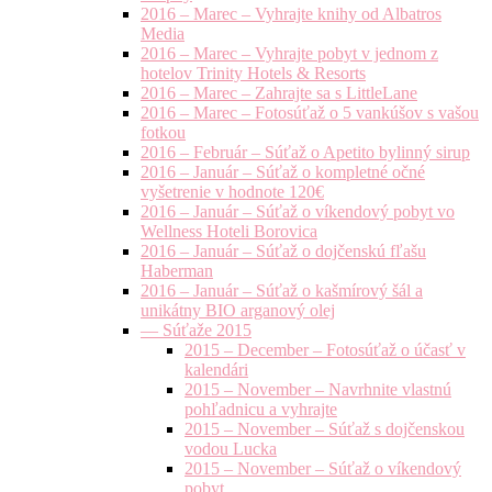
2016 – Marec – Vyhrajte knihy od Albatros
Media
2016 – Marec – Vyhrajte pobyt v jednom z
hotelov Trinity Hotels & Resorts
2016 – Marec – Zahrajte sa s LittleLane
2016 – Marec – Fotosúťaž o 5 vankúšov s vašou
fotkou
2016 – Február – Súťaž o Apetito bylinný sirup
2016 – Január – Súťaž o kompletné očné
vyšetrenie v hodnote 120€
2016 – Január – Súťaž o víkendový pobyt vo
Wellness Hoteli Borovica
2016 – Január – Súťaž o dojčenskú fľašu
Haberman
2016 – Január – Súťaž o kašmírový šál a
unikátny BIO arganový olej
— Súťaže 2015
2015 – December – Fotosúťaž o účasť v
kalendári
2015 – November – Navrhnite vlastnú
pohľadnicu a vyhrajte
2015 – November – Súťaž s dojčenskou
vodou Lucka
2015 – November – Súťaž o víkendový
pobyt