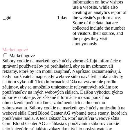
information on how visitors
use a website, while also
creating an analytics report of
_gid
1 day
the website's performance.
Some of the data that are
collected include the number
of visitors, their source, and
the pages they visit
anonymously.
Marketingové
Marketingové
Súbory cookie na marketingové účely zhromažďujú informácie o
správaní používateľov pri prehliadaní, aby sa im zobrazovali
reklamy, ktoré by ich mohli zaujímať. Napríklad zaznamenávajú,
kedy používatelia naposledy webové sídlo navštívili a aké aktivity
na ňom vykonali. Tieto informácie slúžia na vytvorenie profilu
záujmov, aby sa umožnilo umiestnenie relevantných reklám pre
používateľov na iných webových sídlach. Ďalšou výhodou týchto
súborov cookie je, že získané informácie možno použiť na
obmedzenie počtu reklám a zabránenie ich nadmernému
zobrazovaniu. Súbory cookie na marketingové účely umiestňujú na
webové sídla Cord Blood Center AG vybrané tretie strany, ktoré ich
používanie riadia. A teda zákazníci, ktorí navštívia webové sídla
Cord Blood Center AG a súhlasia s používaním súborov cookie
tejto kategórie, sú takisto zákazníkmi týchto poskytovateľov