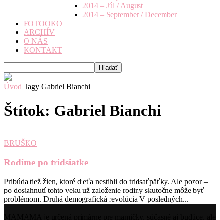
2014 – Júl / August
2014 – September / December
FOTOOKO
ARCHÍV
O NÁS
KONTAKT
Úvod
Tagy
Gabriel Bianchi
Štítok: Gabriel Bianchi
BRUŠKO
Rodíme po tridsiatke
Pribúda tiež žien, ktoré dieťa nestihli do tridsaťpäťky. Ale pozor –
po dosiahnutí tohto veku už založenie rodiny skutočne môže byť
problémom. Druhá demografická revolúcia V posledných...
MAMAMA je určená primárne pre mamičky, súčasné aj budúce, ale