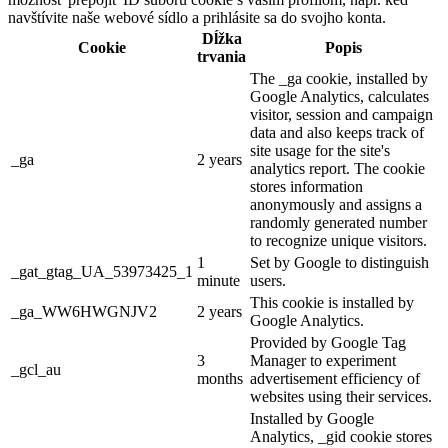
navštívite naše webové sídlo a prihlásite sa do svojho konta.
Dĺžka
Cookie
Popis
trvania
The _ga cookie, installed by
Google Analytics, calculates
visitor, session and campaign
data and also keeps track of
site usage for the site's
_ga
2 years
analytics report. The cookie
stores information
anonymously and assigns a
randomly generated number
to recognize unique visitors.
1
Set by Google to distinguish
_gat_gtag_UA_53973425_1
minute
users.
This cookie is installed by
_ga_WW6HWGNJV2
2 years
Google Analytics.
Provided by Google Tag
3
Manager to experiment
_gcl_au
months
advertisement efficiency of
websites using their services.
Installed by Google
Analytics, _gid cookie stores