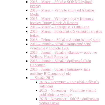
2016 – Marec – Súťaž o SONNO bylinné
kvapky
2016 – Marec – Vyhrajte knihy od Albatros
Media
2016 – Marec – Vyhrajte pobyt v jednom z
hotelov Trinity Hotels & Resorts
2016 – Marec – Zahrajte sa s LittleLane
2016 – Marec – Fotosúťaž o 5 vankúšov s vašou
fotkou
2016 – Február – Súťaž o Apetito bylinný sirup
2016 – Január – Súťaž o kompletné očné
vyšetrenie v hodnote 120€
2016 – Január – Súťaž o víkendový pobyt vo
Wellness Hoteli Borovica
2016 – Január – Súťaž o dojčenskú fľašu
Haberman
2016 – Január – Súťaž o kašmírový šál a
unikátny BIO arganový olej
— Súťaže 2015
2015 – December – Fotosúťaž o účasť v
kalendári
2015 – November – Navrhnite vlastnú
pohľadnicu a vyhrajte
2015 – November – Súťaž s dojčenskou
vodou Lucka