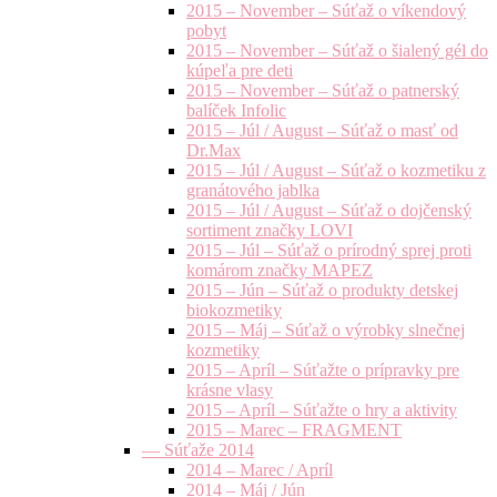
2015 – November – Súťaž o víkendový
pobyt
2015 – November – Súťaž o šialený gél do
kúpeľa pre deti
2015 – November – Súťaž o patnerský
balíček Infolic
2015 – Júl / August – Súťaž o masť od
Dr.Max
2015 – Júl / August – Súťaž o kozmetiku z
granátového jablka
2015 – Júl / August – Súťaž o dojčenský
sortiment značky LOVI
2015 – Júl – Súťaž o prírodný sprej proti
komárom značky MAPEZ
2015 – Jún – Súťaž o produkty detskej
biokozmetiky
2015 – Máj – Súťaž o výrobky slnečnej
kozmetiky
2015 – Apríl – Súťažte o prípravky pre
krásne vlasy
2015 – Apríl – Súťažte o hry a aktivity
2015 – Marec – FRAGMENT
— Súťaže 2014
2014 – Marec / Apríl
2014 – Máj / Jún