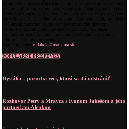
svojimi témami sa nesústreďuje iba na ne. Vďaka svojmu rozsahu a
pestrému obsahu je zaujímavý pre všetkých. Čitateľky a čitatelia v
MAMAMA nachádzajú nielen témy o zdraví dieťaťa, jeho výžive a
starostlivosti. Väčšina článkov sa venuje životnému štýlu, potrebám
a záujmom modernej rodiny: rozhovorom so zaujímavými
osobnosťami, praktickému poradenstvo z rôznych oblastí,
rodinnému rozpočtu, móde, kozmetike, voľnému času, zábave,
kultúre… a mnohému ďalšiemu.
Kontaktujte nás:
redakcia@mamama.sk
POPULÁRNE PRÍSPEVKY
Dyslália – porucha reči, ktorá sa dá odstrániť
Rozhovor Petry a Mravca s Ivanom Jakešom a jeho
partnerkou Alenkou