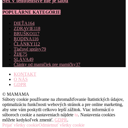
Sex v tehotenstve nie je tabu
POPULÁRNE KATEGÓRIE
DIEŤA
164
ZDRAVIE
118
BRUŠKO
117
RODINA
116
ČLÁNKY
112
Tlačové správy
79
ŽIJE
75
SLÁVA
49
Články od mamičiek pre mamičky
37
KONTAKT
O NÁS
GDPR
© MAMAMA
Súbory cookie používame na zhromažďovanie štatistických údajov,
optimalizáciu funkčnosti webových stránok a pre online marketing,
aby sme vám poskytli celkovo lepší zážitok. Viac informácií o
súboroch cookie a nastaveniach nájdete
tu
. Nastavenia cookies
môžete kedykoľvek zmeniť.
GDPR
.
Prijať všetky cookie
Odmietnuť všetky cookie