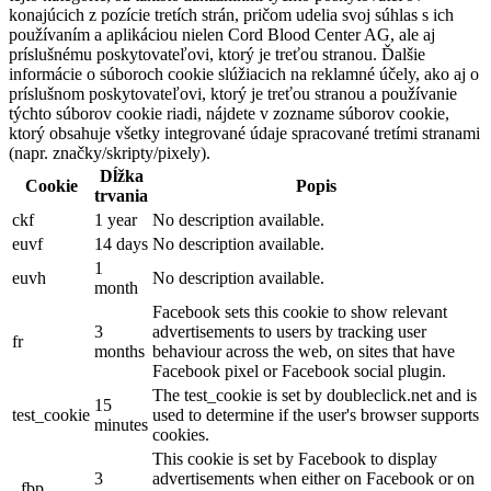
konajúcich z pozície tretích strán, pričom udelia svoj súhlas s ich
používaním a aplikáciou nielen Cord Blood Center AG, ale aj
príslušnému poskytovateľovi, ktorý je treťou stranou. Ďalšie
informácie o súboroch cookie slúžiacich na reklamné účely, ako aj o
príslušnom poskytovateľovi, ktorý je treťou stranou a používanie
týchto súborov cookie riadi, nájdete v zozname súborov cookie,
ktorý obsahuje všetky integrované údaje spracované tretími stranami
(napr. značky/skripty/pixely).
Dĺžka
Cookie
Popis
trvania
ckf
1 year
No description available.
euvf
14 days
No description available.
1
euvh
No description available.
month
Facebook sets this cookie to show relevant
3
advertisements to users by tracking user
fr
months
behaviour across the web, on sites that have
Facebook pixel or Facebook social plugin.
The test_cookie is set by doubleclick.net and is
15
test_cookie
used to determine if the user's browser supports
minutes
cookies.
This cookie is set by Facebook to display
3
advertisements when either on Facebook or on
_fbp