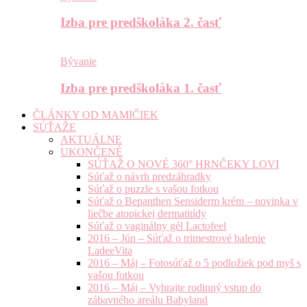
Izba pre predškoláka 2. časť
Bývanie
Izba pre predškoláka 1. časť
ČLÁNKY OD MAMIČIEK
SÚŤAŽE
AKTUÁLNE
UKONČENÉ
SÚŤAŽ O NOVÉ 360° HRNČEKY LOVI
Súťaž o návrh predzáhradky
Súťaž o puzzle s vašou fotkou
Súťaž o Bepanthen Sensiderm krém – novinka v
liečbe atopickej dermatitídy
Súťaž o vaginálny gél Lactofeel
2016 – Jún – Súťaž o trimestrové balenie
LadeeVita
2016 – Máj – Fotosúťaž o 5 podložiek pod myš s
vašou fotkou
2016 – Máj – Vyhrajte rodinný vstup do
zábavného areálu Babyland