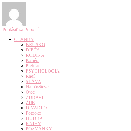
Prihlásiť sa
Pripojiť
ČLÁNKY
BRUŠKO
DIEŤA
RODINA
Kariéra
Prehľad
PSYCHOLOGIA
Radí
SLÁVA
Na návšteve
Otec
ZDRAVIE
ŽIJE
DIVADLO
Fotooko
HUDBA
KNIHY
POZVÁNKY