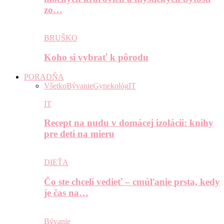
zo…
BRUŠKO
Koho si vybrať k pôrodu
PORADŇA
Všetko
Bývanie
Gynekológ
IT
IT
Recept na nudu v domácej izolácii: knihy
pre deti na mieru
DIEŤA
Čo ste chceli vedieť – cmúľanie prsta, kedy
je čas na…
Bývanie