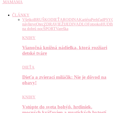
MAMAMA
ČLÁNKY
Všetko
BRUŠKO
DIEŤA
RODINA
Kariéra
Prehľad
PSY
návšteve
Otec
ZDRAVIE
ŽIJE
DIVADLO
Fotooko
HUDB
na dobrú noc
ŠPORT
Vareška
KNIHY
Vianočná knižná nádielka, ktorá rozžiari
detské tváre
DIEŤA
Dieťa a zvierací miláčik: Nie je dôvod na
obavy!
KNIHY
Vstúpte do sveta bohýň, hrdiniek,
mocných kráľovien a mystických bytostí