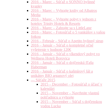
2016 – Marec – Súťaž o SONNO bylinné
kvapky
2016 – Marec – Vyhrajte knihy od Albatros
Media
2016 – Marec – Vyhrajte pobyt v jednom z
hotelov Trinity Hotels & Resorts
2016 – Marec – Zahrajte sa s LittleLane
2016 – Marec – Fotosúťaž o 5 vankúšov s vašou
fotkou
2016 – Február – Súťaž o Apetito bylinný sirup
2016 – Január – Súťaž o kompletné očné
vyšetrenie v hodnote 120€
2016 – Január – Súťaž o víkendový pobyt vo
Wellness Hoteli Borovica
2016 – Január – Súťaž o dojčenskú fľašu
Haberman
2016 – Január – Súťaž o kašmírový šál a
unikátny BIO arganový olej
— Súťaže 2015
2015 – December – Fotosúťaž o účasť v
kalendári
2015 – November – Navrhnite vlastnú
pohľadnicu a vyhrajte
2015 – November – Súťaž s dojčenskou
vodou Lucka