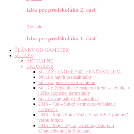
Izba pre predškoláka 2. časť
Bývanie
Izba pre predškoláka 1. časť
ČLÁNKY OD MAMIČIEK
SÚŤAŽE
AKTUÁLNE
UKONČENÉ
SÚŤAŽ O NOVÉ 360° HRNČEKY LOVI
Súťaž o návrh predzáhradky
Súťaž o puzzle s vašou fotkou
Súťaž o Bepanthen Sensiderm krém – novinka v
liečbe atopickej dermatitídy
Súťaž o vaginálny gél Lactofeel
2016 – Jún – Súťaž o trimestrové balenie
LadeeVita
2016 – Máj – Fotosúťaž o 5 podložiek pod myš s
vašou fotkou
2016 – Máj – Vyhrajte rodinný vstup do
zábavného areálu Babyland