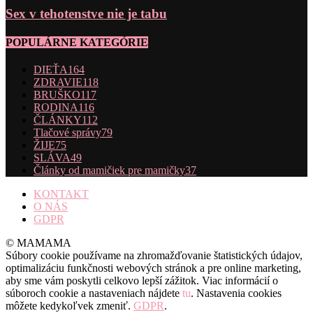
Sex v tehotenstve nie je tabu
POPULÁRNE KATEGÓRIE
DIEŤA
164
ZDRAVIE
118
BRUŠKO
117
RODINA
116
ČLÁNKY
112
Tlačové správy
79
ŽIJE
75
SLÁVA
49
Články od mamičiek pre mamičky
37
KONTAKT
O NÁS
GDPR
© MAMAMA
Súbory cookie používame na zhromažďovanie štatistických údajov,
optimalizáciu funkčnosti webových stránok a pre online marketing,
aby sme vám poskytli celkovo lepší zážitok. Viac informácií o
súboroch cookie a nastaveniach nájdete
tu
. Nastavenia cookies
môžete kedykoľvek zmeniť.
GDPR
.