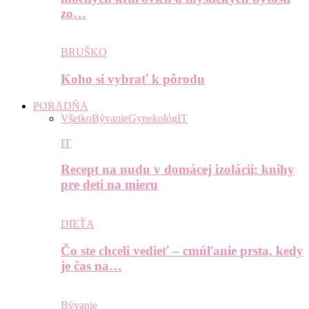
zo…
BRUŠKO
Koho si vybrať k pôrodu
PORADŇA
Všetko
Bývanie
Gynekológ
IT
IT
Recept na nudu v domácej izolácii: knihy
pre deti na mieru
DIEŤA
Čo ste chceli vedieť – cmúľanie prsta, kedy
je čas na…
Bývanie