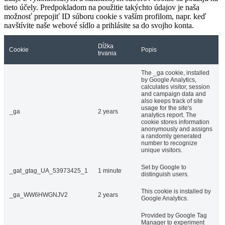
tieto účely. Predpokladom na použitie takýchto údajov je naša
možnosť prepojiť ID súboru cookie s vaším profilom, napr. keď
navštívite naše webové sídlo a prihlásite sa do svojho konta.
Dĺžka
Cookie
Popis
trvania
The _ga cookie, installed
by Google Analytics,
calculates visitor, session
and campaign data and
also keeps track of site
usage for the site's
_ga
2 years
analytics report. The
cookie stores information
anonymously and assigns
a randomly generated
number to recognize
unique visitors.
Set by Google to
_gat_gtag_UA_53973425_1
1 minute
distinguish users.
This cookie is installed by
_ga_WW6HWGNJV2
2 years
Google Analytics.
Provided by Google Tag
Manager to experiment