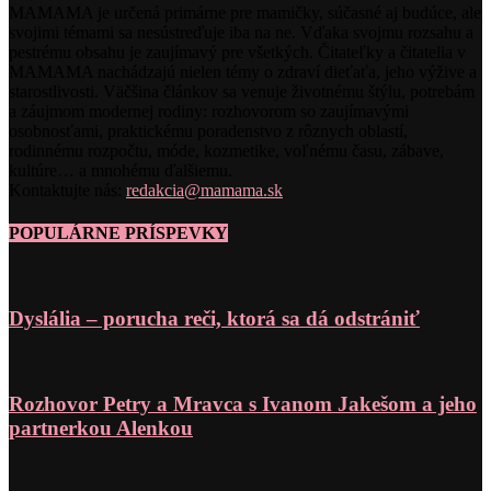
MAMAMA je určená primárne pre mamičky, súčasné aj budúce, ale
svojimi témami sa nesústreďuje iba na ne. Vďaka svojmu rozsahu a
pestrému obsahu je zaujímavý pre všetkých. Čitateľky a čitatelia v
MAMAMA nachádzajú nielen témy o zdraví dieťaťa, jeho výžive a
starostlivosti. Väčšina článkov sa venuje životnému štýlu, potrebám
a záujmom modernej rodiny: rozhovorom so zaujímavými
osobnosťami, praktickému poradenstvo z rôznych oblastí,
rodinnému rozpočtu, móde, kozmetike, voľnému času, zábave,
kultúre… a mnohému ďalšiemu.
Kontaktujte nás:
redakcia@mamama.sk
POPULÁRNE PRÍSPEVKY
Dyslália – porucha reči, ktorá sa dá odstrániť
Rozhovor Petry a Mravca s Ivanom Jakešom a jeho
partnerkou Alenkou