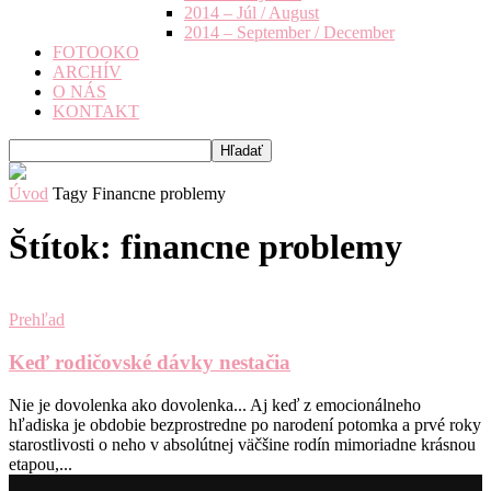
2014 – Júl / August
2014 – September / December
FOTOOKO
ARCHÍV
O NÁS
KONTAKT
Úvod
Tagy
Financne problemy
Štítok: financne problemy
Prehľad
Keď rodičovské dávky nestačia
Nie je dovolenka ako dovolenka... Aj keď z emocionálneho
hľadiska je obdobie bezprostredne po narodení potomka a prvé roky
starostlivosti o neho v absolútnej väčšine rodín mimoriadne krásnou
etapou,...