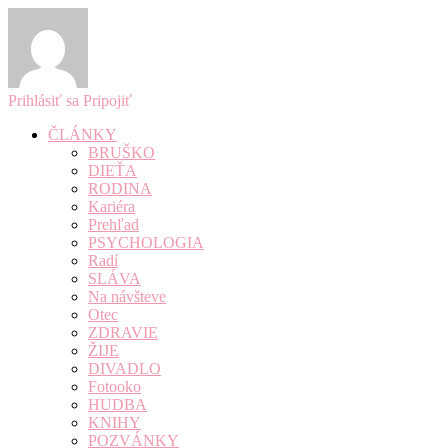
Prihlásiť sa
Pripojiť
ČLÁNKY
BRUŠKO
DIEŤA
RODINA
Kariéra
Prehľad
PSYCHOLOGIA
Radí
SLÁVA
Na návšteve
Otec
ZDRAVIE
ŽIJE
DIVADLO
Fotooko
HUDBA
KNIHY
POZVÁNKY