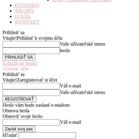
FOTOOKO
ARCHÍV
O NÁS
KONTAKT
Prihlásiť sa
Vitajte!
Prihlásiť k svojmu účtu
Vaše užívateľské meno
heslo
Zabudli ste heslo?
Vytvoriť účet
Prihlásiť sa
Vitajte!
Zaregistrovať si účet
Váš e-mail
Vaše užívateľské meno
Heslo vám bude zaslané e-mailom
Obnova hesla
Obnoviť svoje heslo
Váš e-mail
Hľadať