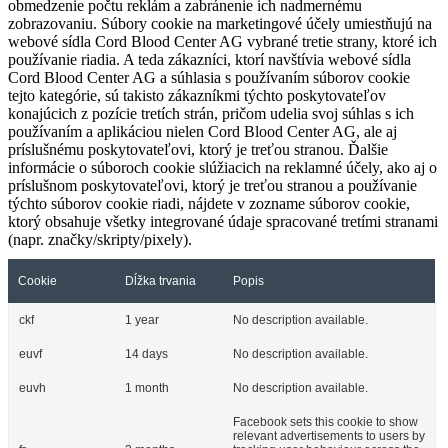
obmedzenie počtu reklám a zabránenie ich nadmernému
zobrazovaniu. Súbory cookie na marketingové účely umiestňujú na
webové sídla Cord Blood Center AG vybrané tretie strany, ktoré ich
používanie riadia. A teda zákazníci, ktorí navštívia webové sídla
Cord Blood Center AG a súhlasia s používaním súborov cookie
tejto kategórie, sú takisto zákazníkmi týchto poskytovateľov
konajúcich z pozície tretích strán, pričom udelia svoj súhlas s ich
používaním a aplikáciou nielen Cord Blood Center AG, ale aj
príslušnému poskytovateľovi, ktorý je treťou stranou. Ďalšie
informácie o súboroch cookie slúžiacich na reklamné účely, ako aj o
príslušnom poskytovateľovi, ktorý je treťou stranou a používanie
týchto súborov cookie riadi, nájdete v zozname súborov cookie,
ktorý obsahuje všetky integrované údaje spracované tretími stranami
(napr. značky/skripty/pixely).
Cookie
Dĺžka trvania
Popis
ckf
1 year
No description available.
euvf
14 days
No description available.
euvh
1 month
No description available.
Facebook sets this cookie to show
relevant advertisements to users by