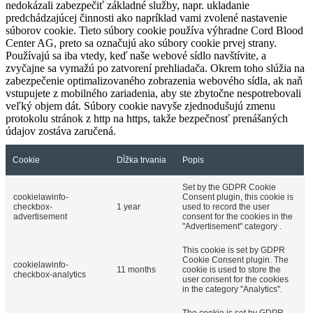
nedokázali zabezpečiť základné služby, napr. ukladanie
predchádzajúcej činnosti ako napríklad vami zvolené nastavenie
súborov cookie. Tieto súbory cookie používa výhradne Cord Blood
Center AG, preto sa označujú ako súbory cookie prvej strany.
Používajú sa iba vtedy, keď naše webové sídlo navštívite, a
zvyčajne sa vymažú po zatvorení prehliadača. Okrem toho slúžia na
zabezpečenie optimalizovaného zobrazenia webového sídla, ak naň
vstupujete z mobilného zariadenia, aby ste zbytočne nespotrebovali
veľký objem dát. Súbory cookie navyše zjednodušujú zmenu
protokolu stránok z http na https, takže bezpečnosť prenášaných
údajov zostáva zaručená.
Cookie
Dĺžka trvania
Popis
Set by the GDPR Cookie
cookielawinfo-
Consent plugin, this cookie is
checkbox-
1 year
used to record the user
advertisement
consent for the cookies in the
"Advertisement" category .
This cookie is set by GDPR
Cookie Consent plugin. The
cookielawinfo-
11 months
cookie is used to store the
checkbox-analytics
user consent for the cookies
in the category "Analytics".