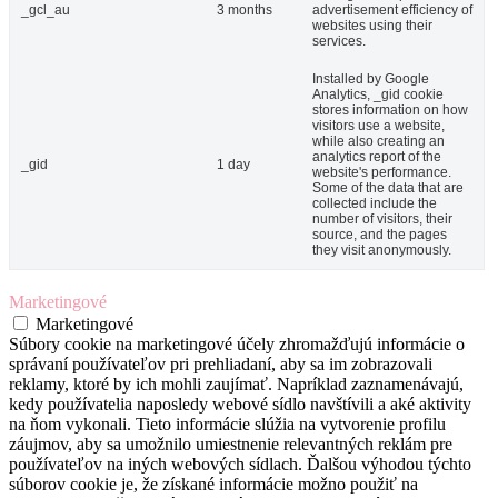
_gcl_au
3 months
advertisement efficiency of
websites using their
services.
Installed by Google
Analytics, _gid cookie
stores information on how
visitors use a website,
while also creating an
analytics report of the
_gid
1 day
website's performance.
Some of the data that are
collected include the
number of visitors, their
source, and the pages
they visit anonymously.
Marketingové
Marketingové
Súbory cookie na marketingové účely zhromažďujú informácie o
správaní používateľov pri prehliadaní, aby sa im zobrazovali
reklamy, ktoré by ich mohli zaujímať. Napríklad zaznamenávajú,
kedy používatelia naposledy webové sídlo navštívili a aké aktivity
na ňom vykonali. Tieto informácie slúžia na vytvorenie profilu
záujmov, aby sa umožnilo umiestnenie relevantných reklám pre
používateľov na iných webových sídlach. Ďalšou výhodou týchto
súborov cookie je, že získané informácie možno použiť na