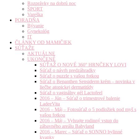
Rozprávky na dobrú noc
ŠPORT
Vareška
PORADŇA
Bývanie
Gynekológ
IT
ČLÁNKY OD MAMIČIEK
SÚŤAŽE
AKTUÁLNE
UKONČENÉ
SÚŤAŽ O NOVÉ 360° HRNČEKY LOVI
Súťaž o návrh predzáhradky
Súťaž o puzzle s vašou fotkou
Súťaž o Bepanthen Sensiderm krém – novinka v
liečbe atopickej dermatitídy
Súťaž o vaginálny gél Lactofeel
2016 – Jún – Súťaž o trimestrové balenie
LadeeVita
2016 – Máj – Fotosúťaž o 5 podložiek pod myš s
vašou fotkou
2016 – Máj – Vyhrajte rodinný vstup do
zábavného areálu Babyland
2016 – Marec – Súťaž o SONNO bylinné
kvapky