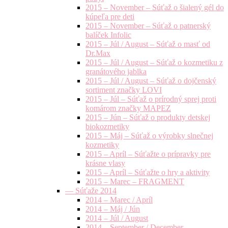
2015 – November – Súťaž o šialený gél do
kúpeľa pre deti
2015 – November – Súťaž o patnerský
balíček Infolic
2015 – Júl / August – Súťaž o masť od
Dr.Max
2015 – Júl / August – Súťaž o kozmetiku z
granátového jablka
2015 – Júl / August – Súťaž o dojčenský
sortiment značky LOVI
2015 – Júl – Súťaž o prírodný sprej proti
komárom značky MAPEZ
2015 – Jún – Súťaž o produkty detskej
biokozmetiky
2015 – Máj – Súťaž o výrobky slnečnej
kozmetiky
2015 – Apríl – Súťažte o prípravky pre
krásne vlasy
2015 – Apríl – Súťažte o hry a aktivity
2015 – Marec – FRAGMENT
— Súťaže 2014
2014 – Marec / Apríl
2014 – Máj / Jún
2014 – Júl / August
2014 – September / December