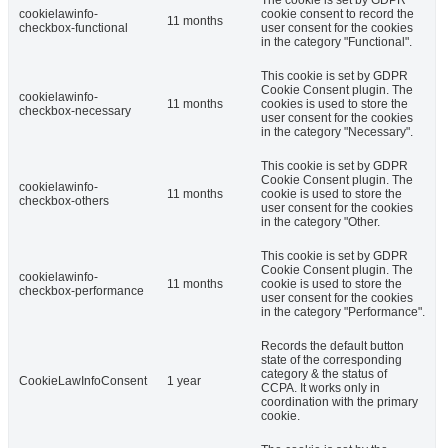
The cookie is set by GDPR
cookielawinfo-
cookie consent to record the
11 months
checkbox-functional
user consent for the cookies
in the category "Functional".
This cookie is set by GDPR
Cookie Consent plugin. The
cookielawinfo-
11 months
cookies is used to store the
checkbox-necessary
user consent for the cookies
in the category "Necessary".
This cookie is set by GDPR
Cookie Consent plugin. The
cookielawinfo-
11 months
cookie is used to store the
checkbox-others
user consent for the cookies
in the category "Other.
This cookie is set by GDPR
Cookie Consent plugin. The
cookielawinfo-
11 months
cookie is used to store the
checkbox-performance
user consent for the cookies
in the category "Performance".
Records the default button
state of the corresponding
category & the status of
CookieLawInfoConsent
1 year
CCPA. It works only in
coordination with the primary
cookie.