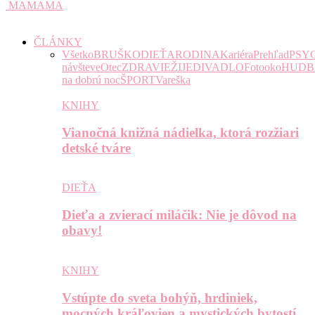
MAMAMA
ČLÁNKY
Všetko
BRUŠKO
DIEŤA
RODINA
Kariéra
Prehľad
PSY
návšteve
Otec
ZDRAVIE
ŽIJE
DIVADLO
Fotooko
HUDB
na dobrú noc
ŠPORT
Vareška
KNIHY
Vianočná knižná nádielka, ktorá rozžiari
detské tváre
DIEŤA
Dieťa a zvierací miláčik: Nie je dôvod na
obavy!
KNIHY
Vstúpte do sveta bohýň, hrdiniek,
mocných kráľovien a mystických bytostí