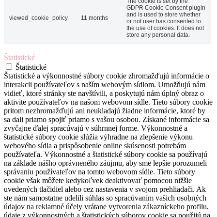
The cookie is set by the
GDPR Cookie Consent plugin
and is used to store whether
viewed_cookie_policy
11 months
or not user has consented to
the use of cookies. It does not
store any personal data.
Štatistické
Štatistické
Štatistické a výkonnostné súbory cookie zhromažďujú informácie o
interakcii používateľov s naším webovým sídlom. Umožňujú nám
vidieť, ktoré stránky ste navštívili, a poskytujú nám úplný obraz o
aktivite používateľov na našom webovom sídle. Tieto súbory cookie
pritom nezhromažďujú ani neukladajú žiadne informácie, ktoré by
sa dali priamo spojiť priamo s vašou osobou. Získané informácie sa
zvyčajne ďalej spracúvajú v súhrnnej forme. Výkonnostné a
štatistické súbory cookie slúžia výhradne na zlepšenie výkonu
webového sídla a prispôsobenie online skúsenosti potrebám
používateľa. Výkonnostné a štatistické súbory cookie sa používajú
na základe nášho oprávneného záujmu, aby sme lepšie porozumeli
správaniu používateľov na tomto webovom sídle. Tieto súbory
cookie však môžete kedykoľvek deaktivovať pomocou nižšie
uvedených tlačidiel alebo cez nastavenia v svojom prehliadači. Ak
ste nám samostatne udelili súhlas so spracúvaním vašich osobných
údajov na reklamné účely vrátane vytvorenia zákazníckeho profilu,
údaje z výkonnostných a štatistických súborov cookie sa použijú na