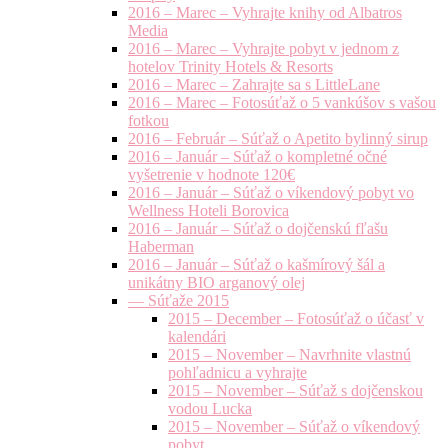
2016 – Marec – Vyhrajte knihy od Albatros
Media
2016 – Marec – Vyhrajte pobyt v jednom z
hotelov Trinity Hotels & Resorts
2016 – Marec – Zahrajte sa s LittleLane
2016 – Marec – Fotosúťaž o 5 vankúšov s vašou
fotkou
2016 – Február – Súťaž o Apetito bylinný sirup
2016 – Január – Súťaž o kompletné očné
vyšetrenie v hodnote 120€
2016 – Január – Súťaž o víkendový pobyt vo
Wellness Hoteli Borovica
2016 – Január – Súťaž o dojčenskú fľašu
Haberman
2016 – Január – Súťaž o kašmírový šál a
unikátny BIO arganový olej
— Súťaže 2015
2015 – December – Fotosúťaž o účasť v
kalendári
2015 – November – Navrhnite vlastnú
pohľadnicu a vyhrajte
2015 – November – Súťaž s dojčenskou
vodou Lucka
2015 – November – Súťaž o víkendový
pobyt