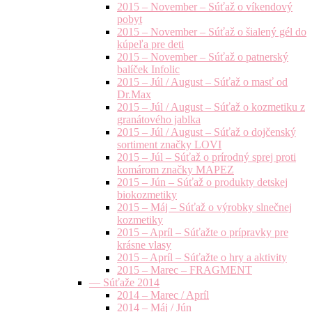
2015 – November – Súťaž o víkendový
pobyt
2015 – November – Súťaž o šialený gél do
kúpeľa pre deti
2015 – November – Súťaž o patnerský
balíček Infolic
2015 – Júl / August – Súťaž o masť od
Dr.Max
2015 – Júl / August – Súťaž o kozmetiku z
granátového jablka
2015 – Júl / August – Súťaž o dojčenský
sortiment značky LOVI
2015 – Júl – Súťaž o prírodný sprej proti
komárom značky MAPEZ
2015 – Jún – Súťaž o produkty detskej
biokozmetiky
2015 – Máj – Súťaž o výrobky slnečnej
kozmetiky
2015 – Apríl – Súťažte o prípravky pre
krásne vlasy
2015 – Apríl – Súťažte o hry a aktivity
2015 – Marec – FRAGMENT
— Súťaže 2014
2014 – Marec / Apríl
2014 – Máj / Jún