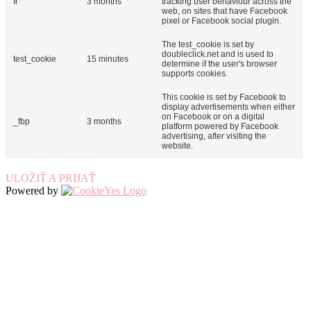
fr
3 months
tracking user behaviour across the
web, on sites that have Facebook
pixel or Facebook social plugin.
The test_cookie is set by
doubleclick.net and is used to
test_cookie
15 minutes
determine if the user's browser
supports cookies.
This cookie is set by Facebook to
display advertisements when either
on Facebook or on a digital
_fbp
3 months
platform powered by Facebook
advertising, after visiting the
website.
ULOŽIŤ A PRIJAŤ
Powered by