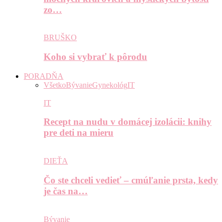
zo…
BRUŠKO
Koho si vybrať k pôrodu
PORADŇA
Všetko
Bývanie
Gynekológ
IT
IT
Recept na nudu v domácej izolácii: knihy
pre deti na mieru
DIEŤA
Čo ste chceli vedieť – cmúľanie prsta, kedy
je čas na…
Bývanie