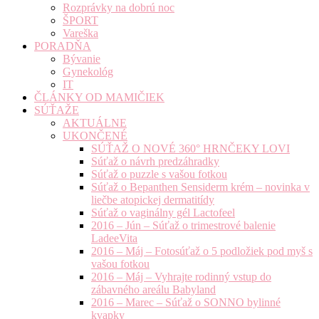
Rozprávky na dobrú noc
ŠPORT
Vareška
PORADŇA
Bývanie
Gynekológ
IT
ČLÁNKY OD MAMIČIEK
SÚŤAŽE
AKTUÁLNE
UKONČENÉ
SÚŤAŽ O NOVÉ 360° HRNČEKY LOVI
Súťaž o návrh predzáhradky
Súťaž o puzzle s vašou fotkou
Súťaž o Bepanthen Sensiderm krém – novinka v
liečbe atopickej dermatitídy
Súťaž o vaginálny gél Lactofeel
2016 – Jún – Súťaž o trimestrové balenie
LadeeVita
2016 – Máj – Fotosúťaž o 5 podložiek pod myš s
vašou fotkou
2016 – Máj – Vyhrajte rodinný vstup do
zábavného areálu Babyland
2016 – Marec – Súťaž o SONNO bylinné
kvapky