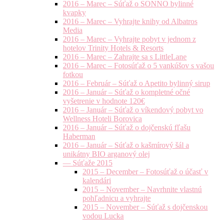
2016 – Marec – Súťaž o SONNO bylinné
kvapky
2016 – Marec – Vyhrajte knihy od Albatros
Media
2016 – Marec – Vyhrajte pobyt v jednom z
hotelov Trinity Hotels & Resorts
2016 – Marec – Zahrajte sa s LittleLane
2016 – Marec – Fotosúťaž o 5 vankúšov s vašou
fotkou
2016 – Február – Súťaž o Apetito bylinný sirup
2016 – Január – Súťaž o kompletné očné
vyšetrenie v hodnote 120€
2016 – Január – Súťaž o víkendový pobyt vo
Wellness Hoteli Borovica
2016 – Január – Súťaž o dojčenskú fľašu
Haberman
2016 – Január – Súťaž o kašmírový šál a
unikátny BIO arganový olej
— Súťaže 2015
2015 – December – Fotosúťaž o účasť v
kalendári
2015 – November – Navrhnite vlastnú
pohľadnicu a vyhrajte
2015 – November – Súťaž s dojčenskou
vodou Lucka