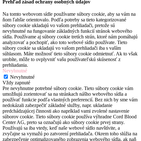
Prehľad zásad ochrany osobných údajov
Na tomto webovom sídle používame súbory cookie, aby sa vám na
ňom ľahšie orientovalo. Podľa potreby sa tieto kategorizované
súbory cookie ukladajú vo vašom prehliadači, pretože sú
nevyhnutné na fungovanie základných funkcií stránok webového
sídla. Používame aj súbory cookie tretích strán, ktoré nám pomáhajú
analyzovať a pochopiť, ako toto webové sídlo používate. Tieto
súbory cookie sa ukladajú vo vašom prehliadači iba s vaším
súhlasom. Máte možnosť tieto súbory cookie odmietnuť. Ak to však
urobíte, môže to ovplyvniť vašu používateľskú skúsenosť z
prehliadania.
Nevyhnutné
Nevyhnutné
Vždy zapnuté
Pre nevyhnutne potrebné súbory cookie. Tieto súbory cookie vám
umožňujú zorientovať sa na stránkach nášho webového sídla a
používať funkcie podľa vlastných preferencií. Bez nich by sme vám
nedokázali zabezpečiť základné služby, napr. ukladanie
predchádzajúcej činnosti ako napríklad vami zvolené nastavenie
súborov cookie. Tieto súbory cookie používa výhradne Cord Blood
Center AG, preto sa označujú ako súbory cookie prvej strany.
Používajú sa iba vtedy, keď naše webové sídlo navštívite, a
zvyčajne sa vymažú po zatvorení prehliadača. Okrem toho slúžia na
zabezpečenie optimalizovaného zobrazenia webového sídla, ak naň