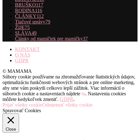
BRUŠKO
117
RODINA
116
ČLÁNKY
112
Tlačové správy
79
ŽIJE
75
SLÁVA
49
Články od mamičiek pre mamičky
37
KONTAKT
O NÁS
GDPR
© MAMAMA
Súbory cookie používame na zhromažďovanie štatistických údajov,
optimalizáciu funkčnosti webových stránok a pre online marketing,
aby sme vám poskytli celkovo lepší zážitok. Viac informácií o
súboroch cookie a nastaveniach nájdete
tu
. Nastavenia cookies
môžete kedykoľvek zmeniť.
GDPR
.
Prijať všetky cookie
Odmietnuť všetky cookie
Spravovať Cookies
Close