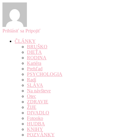
Prihlásiť sa
Pripojiť
ČLÁNKY
BRUŠKO
DIEŤA
RODINA
Kariéra
Prehľad
PSYCHOLOGIA
Radí
SLÁVA
Na návšteve
Otec
ZDRAVIE
ŽIJE
DIVADLO
Fotooko
HUDBA
KNIHY
POZVÁNKY