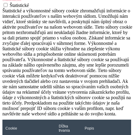
Štatistické
Štatistické a výkonnostné súbory cookie zhromažďujú informácie o
interakcii používateľov s naším webovým sídlom. Umožňujú nám
vidieť, ktoré stránky ste navštívili, a poskytujú nám úplný obraz o
aktivite používateľov na našom webovom sídle. Tieto súbory cookie
pritom nezhromažďujú ani neukladajú žiadne informácie, ktoré by
sa dali priamo spojiť priamo s vašou osobou. Získané informácie sa
zvyčajne ďalej spracúvajú v súhrnnej forme. Výkonnostné a
štatistické súbory cookie slúžia výhradne na zlepšenie výkonu
webového sídla a prispôsobenie online skúsenosti potrebám
používateľa. Výkonnostné a štatistické súbory cookie sa používajú
na základe nášho oprávneného záujmu, aby sme lepšie porozumeli
správaniu používateľov na tomto webovom sídle. Tieto súbory
cookie však môžete kedykoľvek deaktivovať pomocou nižšie
uvedených tlačidiel alebo cez nastavenia v svojom prehliadači. Ak
ste nám samostatne udelili súhlas so spracúvaním vašich osobných
údajov na reklamné účely vrátane vytvorenia zákazníckeho profilu,
údaje z výkonnostných a štatistických súborov cookie sa použijú na
tieto účely. Predpokladom na použitie takýchto údajov je naša
možnosť prepojiť ID súboru cookie s vaším profilom, napr. keď
navštívite naše webové sídlo a prihlásite sa do svojho konta.
Dĺžka
Cookie
Popis
trvania