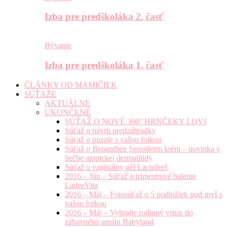
Izba pre predškoláka 2. časť
Bývanie
Izba pre predškoláka 1. časť
ČLÁNKY OD MAMIČIEK
SÚŤAŽE
AKTUÁLNE
UKONČENÉ
SÚŤAŽ O NOVÉ 360° HRNČEKY LOVI
Súťaž o návrh predzáhradky
Súťaž o puzzle s vašou fotkou
Súťaž o Bepanthen Sensiderm krém – novinka v
liečbe atopickej dermatitídy
Súťaž o vaginálny gél Lactofeel
2016 – Jún – Súťaž o trimestrové balenie
LadeeVita
2016 – Máj – Fotosúťaž o 5 podložiek pod myš s
vašou fotkou
2016 – Máj – Vyhrajte rodinný vstup do
zábavného areálu Babyland