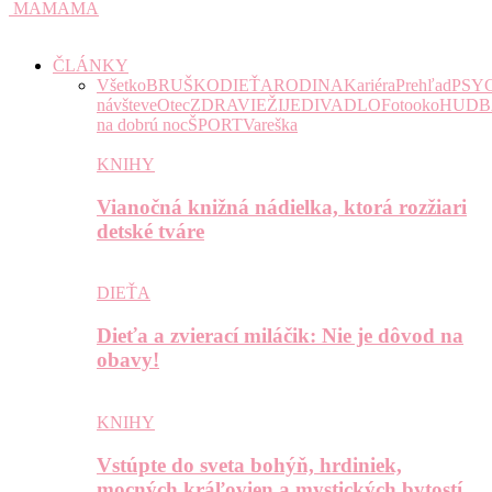
MAMAMA
ČLÁNKY
Všetko
BRUŠKO
DIEŤA
RODINA
Kariéra
Prehľad
PSY
návšteve
Otec
ZDRAVIE
ŽIJE
DIVADLO
Fotooko
HUDB
na dobrú noc
ŠPORT
Vareška
KNIHY
Vianočná knižná nádielka, ktorá rozžiari
detské tváre
DIEŤA
Dieťa a zvierací miláčik: Nie je dôvod na
obavy!
KNIHY
Vstúpte do sveta bohýň, hrdiniek,
mocných kráľovien a mystických bytostí