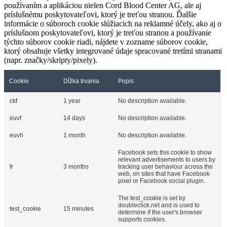
používaním a aplikáciou nielen Cord Blood Center AG, ale aj
príslušnému poskytovateľovi, ktorý je treťou stranou. Ďalšie
informácie o súboroch cookie slúžiacich na reklamné účely, ako aj o
príslušnom poskytovateľovi, ktorý je treťou stranou a používanie
týchto súborov cookie riadi, nájdete v zozname súborov cookie,
ktorý obsahuje všetky integrované údaje spracované tretími stranami
(napr. značky/skripty/pixely).
Cookie
Dĺžka trvania
Popis
ckf
1 year
No description available.
euvf
14 days
No description available.
euvh
1 month
No description available.
Facebook sets this cookie to show
relevant advertisements to users by
fr
3 months
tracking user behaviour across the
web, on sites that have Facebook
pixel or Facebook social plugin.
The test_cookie is set by
doubleclick.net and is used to
test_cookie
15 minutes
determine if the user's browser
supports cookies.