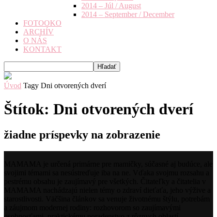
2014 – Júl / August
2014 – September / December
FOTOOKO
ARCHÍV
O NÁS
KONTAKT
Úvod
Tagy
Dni otvorených dverí
Štítok: Dni otvorených dverí
žiadne príspevky na zobrazenie
MAMAMA je určená primárne pre mamičky, súčasné aj budúce, ale
svojimi témami sa nesústreďuje iba na ne. Vďaka svojmu rozsahu a
pestrému obsahu je zaujímavý pre všetkých. Čitateľky a čitatelia v
MAMAMA nachádzajú nielen témy o zdraví dieťaťa, jeho výžive a
starostlivosti. Väčšina článkov sa venuje životnému štýlu, potrebám
a záujmom modernej rodiny: rozhovorom so zaujímavými
osobnosťami, praktickému poradenstvo z rôznych oblastí,