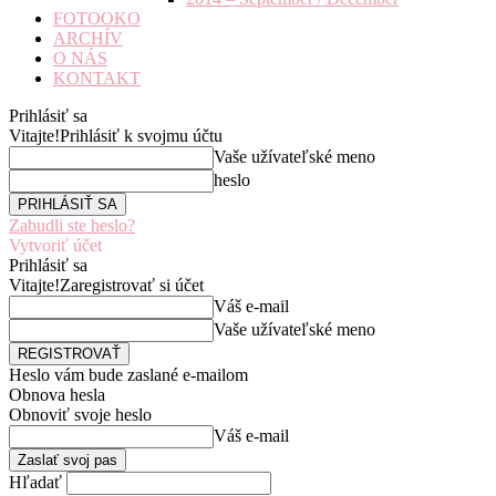
FOTOOKO
ARCHÍV
O NÁS
KONTAKT
Prihlásiť sa
Vitajte!
Prihlásiť k svojmu účtu
Vaše užívateľské meno
heslo
Zabudli ste heslo?
Vytvoriť účet
Prihlásiť sa
Vitajte!
Zaregistrovať si účet
Váš e-mail
Vaše užívateľské meno
Heslo vám bude zaslané e-mailom
Obnova hesla
Obnoviť svoje heslo
Váš e-mail
Hľadať