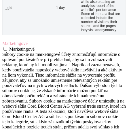
while also creating an
analytics report of the
_gid
1 day
website's performance.
Some of the data that are
collected include the
number of visitors, their
source, and the pages
they visit anonymously.
Marketingové
Marketingové
Súbory cookie na marketingové účely zhromažďujú informácie o
správaní používateľov pri prehliadaní, aby sa im zobrazovali
reklamy, ktoré by ich mohli zaujímať. Napríklad zaznamenávajú,
kedy používatelia naposledy webové sídlo navštívili a aké aktivity
na ňom vykonali. Tieto informácie slúžia na vytvorenie profilu
záujmov, aby sa umožnilo umiestnenie relevantných reklám pre
používateľov na iných webových sídlach. Ďalšou výhodou týchto
súborov cookie je, že získané informácie možno použiť na
obmedzenie počtu reklám a zabránenie ich nadmernému
zobrazovaniu. Súbory cookie na marketingové účely umiestňujú na
webové sídla Cord Blood Center AG vybrané tretie strany, ktoré ich
používanie riadia. A teda zákazníci, ktorí navštívia webové sídla
Cord Blood Center AG a súhlasia s používaním súborov cookie
tejto kategórie, sú takisto zákazníkmi týchto poskytovateľov
konajúcich z pozície tretích strán, pričom udelia svoj súhlas s ich