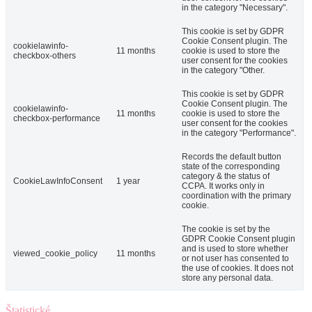
in the category "Necessary".
This cookie is set by GDPR
Cookie Consent plugin. The
cookielawinfo-
11 months
cookie is used to store the
checkbox-others
user consent for the cookies
in the category "Other.
This cookie is set by GDPR
Cookie Consent plugin. The
cookielawinfo-
11 months
cookie is used to store the
checkbox-performance
user consent for the cookies
in the category "Performance".
Records the default button
state of the corresponding
category & the status of
CookieLawInfoConsent
1 year
CCPA. It works only in
coordination with the primary
cookie.
The cookie is set by the
GDPR Cookie Consent plugin
and is used to store whether
viewed_cookie_policy
11 months
or not user has consented to
the use of cookies. It does not
store any personal data.
Štatistické