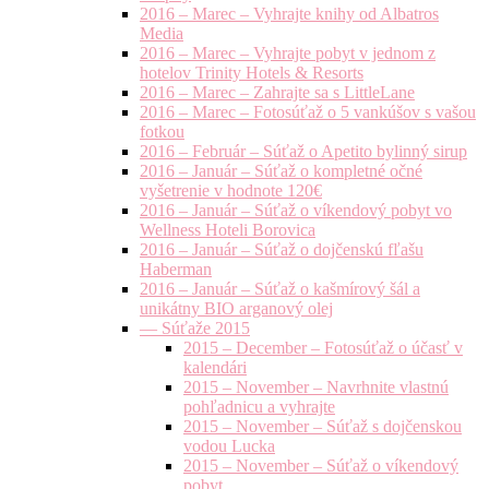
2016 – Marec – Vyhrajte knihy od Albatros
Media
2016 – Marec – Vyhrajte pobyt v jednom z
hotelov Trinity Hotels & Resorts
2016 – Marec – Zahrajte sa s LittleLane
2016 – Marec – Fotosúťaž o 5 vankúšov s vašou
fotkou
2016 – Február – Súťaž o Apetito bylinný sirup
2016 – Január – Súťaž o kompletné očné
vyšetrenie v hodnote 120€
2016 – Január – Súťaž o víkendový pobyt vo
Wellness Hoteli Borovica
2016 – Január – Súťaž o dojčenskú fľašu
Haberman
2016 – Január – Súťaž o kašmírový šál a
unikátny BIO arganový olej
— Súťaže 2015
2015 – December – Fotosúťaž o účasť v
kalendári
2015 – November – Navrhnite vlastnú
pohľadnicu a vyhrajte
2015 – November – Súťaž s dojčenskou
vodou Lucka
2015 – November – Súťaž o víkendový
pobyt