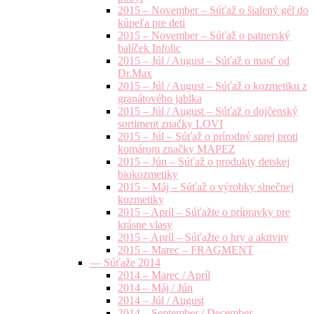
2015 – November – Súťaž o šialený gél do
kúpeľa pre deti
2015 – November – Súťaž o patnerský
balíček Infolic
2015 – Júl / August – Súťaž o masť od
Dr.Max
2015 – Júl / August – Súťaž o kozmetiku z
granátového jablka
2015 – Júl / August – Súťaž o dojčenský
sortiment značky LOVI
2015 – Júl – Súťaž o prírodný sprej proti
komárom značky MAPEZ
2015 – Jún – Súťaž o produkty detskej
biokozmetiky
2015 – Máj – Súťaž o výrobky slnečnej
kozmetiky
2015 – Apríl – Súťažte o prípravky pre
krásne vlasy
2015 – Apríl – Súťažte o hry a aktivity
2015 – Marec – FRAGMENT
— Súťaže 2014
2014 – Marec / Apríl
2014 – Máj / Jún
2014 – Júl / August
2014 – September / December