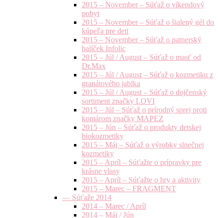
2015 – November – Súťaž o víkendový
pobyt
2015 – November – Súťaž o šialený gél do
kúpeľa pre deti
2015 – November – Súťaž o patnerský
balíček Infolic
2015 – Júl / August – Súťaž o masť od
Dr.Max
2015 – Júl / August – Súťaž o kozmetiku z
granátového jablka
2015 – Júl / August – Súťaž o dojčenský
sortiment značky LOVI
2015 – Júl – Súťaž o prírodný sprej proti
komárom značky MAPEZ
2015 – Jún – Súťaž o produkty detskej
biokozmetiky
2015 – Máj – Súťaž o výrobky slnečnej
kozmetiky
2015 – Apríl – Súťažte o prípravky pre
krásne vlasy
2015 – Apríl – Súťažte o hry a aktivity
2015 – Marec – FRAGMENT
— Súťaže 2014
2014 – Marec / Apríl
2014 – Máj / Jún