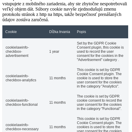
vstupujete z mobilného zariadenia, aby ste zbytočne nespotrebovali
veľký objem dát. Súbory cookie navyše zjednodušujú zmenu
protokolu stránok z http na https, takže bezpečnosť prenášaných
údajov zostáva zaručená.
Cookie
Dĺžka trvania
Popis
Set by the GDPR Cookie
cookielawinfo-
Consent plugin, this cookie is
checkbox-
1 year
used to record the user
advertisement
consent for the cookies in the
"Advertisement" category .
This cookie is set by GDPR
Cookie Consent plugin. The
cookielawinfo-
11 months
cookie is used to store the
checkbox-analytics
user consent for the cookies
in the category "Analytics".
The cookie is set by GDPR
cookielawinfo-
cookie consent to record the
11 months
checkbox-functional
user consent for the cookies
in the category "Functional".
This cookie is set by GDPR
Cookie Consent plugin. The
cookielawinfo-
11 months
cookies is used to store the
checkbox-necessary
user consent for the cookies