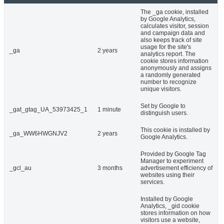
The _ga cookie, installed
by Google Analytics,
calculates visitor, session
and campaign data and
also keeps track of site
usage for the site's
_ga
2 years
analytics report. The
cookie stores information
anonymously and assigns
a randomly generated
number to recognize
unique visitors.
Set by Google to
_gat_gtag_UA_53973425_1
1 minute
distinguish users.
This cookie is installed by
_ga_WW6HWGNJV2
2 years
Google Analytics.
Provided by Google Tag
Manager to experiment
_gcl_au
3 months
advertisement efficiency of
websites using their
services.
Installed by Google
Analytics, _gid cookie
stores information on how
visitors use a website,