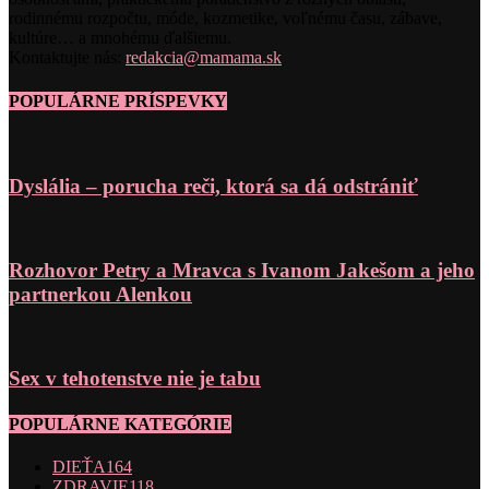
rodinnému rozpočtu, móde, kozmetike, voľnému času, zábave,
kultúre… a mnohému ďalšiemu.
Kontaktujte nás:
redakcia@mamama.sk
POPULÁRNE PRÍSPEVKY
Dyslália – porucha reči, ktorá sa dá odstrániť
Rozhovor Petry a Mravca s Ivanom Jakešom a jeho
partnerkou Alenkou
Sex v tehotenstve nie je tabu
POPULÁRNE KATEGÓRIE
DIEŤA
164
ZDRAVIE
118