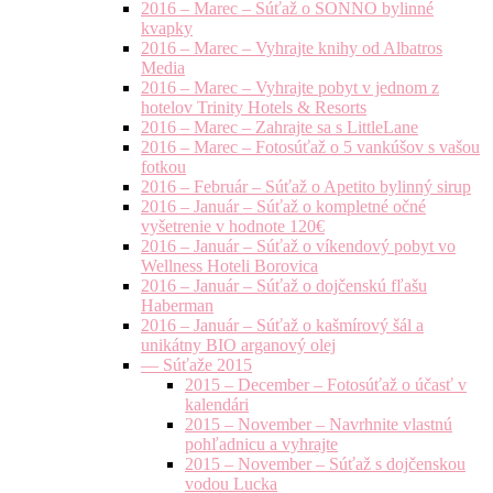
2016 – Marec – Súťaž o SONNO bylinné
kvapky
2016 – Marec – Vyhrajte knihy od Albatros
Media
2016 – Marec – Vyhrajte pobyt v jednom z
hotelov Trinity Hotels & Resorts
2016 – Marec – Zahrajte sa s LittleLane
2016 – Marec – Fotosúťaž o 5 vankúšov s vašou
fotkou
2016 – Február – Súťaž o Apetito bylinný sirup
2016 – Január – Súťaž o kompletné očné
vyšetrenie v hodnote 120€
2016 – Január – Súťaž o víkendový pobyt vo
Wellness Hoteli Borovica
2016 – Január – Súťaž o dojčenskú fľašu
Haberman
2016 – Január – Súťaž o kašmírový šál a
unikátny BIO arganový olej
— Súťaže 2015
2015 – December – Fotosúťaž o účasť v
kalendári
2015 – November – Navrhnite vlastnú
pohľadnicu a vyhrajte
2015 – November – Súťaž s dojčenskou
vodou Lucka