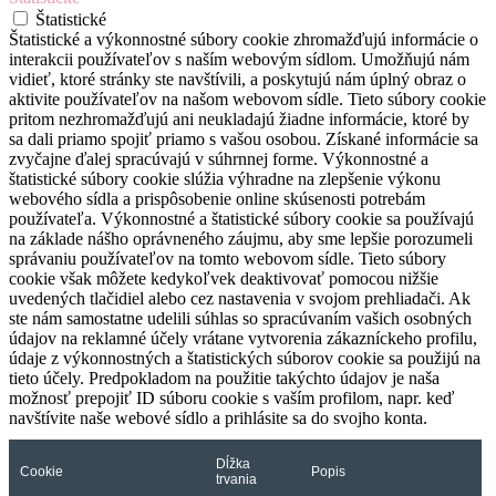
Štatistické
Štatistické a výkonnostné súbory cookie zhromažďujú informácie o
interakcii používateľov s naším webovým sídlom. Umožňujú nám
vidieť, ktoré stránky ste navštívili, a poskytujú nám úplný obraz o
aktivite používateľov na našom webovom sídle. Tieto súbory cookie
pritom nezhromažďujú ani neukladajú žiadne informácie, ktoré by
sa dali priamo spojiť priamo s vašou osobou. Získané informácie sa
zvyčajne ďalej spracúvajú v súhrnnej forme. Výkonnostné a
štatistické súbory cookie slúžia výhradne na zlepšenie výkonu
webového sídla a prispôsobenie online skúsenosti potrebám
používateľa. Výkonnostné a štatistické súbory cookie sa používajú
na základe nášho oprávneného záujmu, aby sme lepšie porozumeli
správaniu používateľov na tomto webovom sídle. Tieto súbory
cookie však môžete kedykoľvek deaktivovať pomocou nižšie
uvedených tlačidiel alebo cez nastavenia v svojom prehliadači. Ak
ste nám samostatne udelili súhlas so spracúvaním vašich osobných
údajov na reklamné účely vrátane vytvorenia zákazníckeho profilu,
údaje z výkonnostných a štatistických súborov cookie sa použijú na
tieto účely. Predpokladom na použitie takýchto údajov je naša
možnosť prepojiť ID súboru cookie s vaším profilom, napr. keď
navštívite naše webové sídlo a prihlásite sa do svojho konta.
Dĺžka
Cookie
Popis
trvania