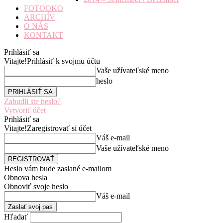
FOTOOKO
ARCHÍV
O NÁS
KONTAKT
Prihlásiť sa
Vitajte!
Prihlásiť k svojmu účtu
Vaše užívateľské meno
heslo
Zabudli ste heslo?
Vytvoriť účet
Prihlásiť sa
Vitajte!
Zaregistrovať si účet
Váš e-mail
Vaše užívateľské meno
Heslo vám bude zaslané e-mailom
Obnova hesla
Obnoviť svoje heslo
Váš e-mail
Hľadať