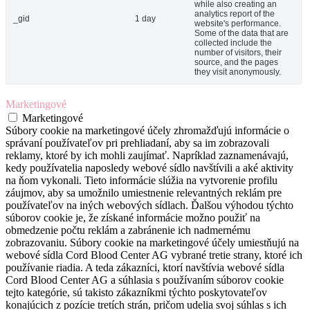
while also creating an
analytics report of the
_gid
1 day
website's performance.
Some of the data that are
collected include the
number of visitors, their
source, and the pages
they visit anonymously.
Marketingové
Marketingové
Súbory cookie na marketingové účely zhromažďujú informácie o
správaní používateľov pri prehliadaní, aby sa im zobrazovali
reklamy, ktoré by ich mohli zaujímať. Napríklad zaznamenávajú,
kedy používatelia naposledy webové sídlo navštívili a aké aktivity
na ňom vykonali. Tieto informácie slúžia na vytvorenie profilu
záujmov, aby sa umožnilo umiestnenie relevantných reklám pre
používateľov na iných webových sídlach. Ďalšou výhodou týchto
súborov cookie je, že získané informácie možno použiť na
obmedzenie počtu reklám a zabránenie ich nadmernému
zobrazovaniu. Súbory cookie na marketingové účely umiestňujú na
webové sídla Cord Blood Center AG vybrané tretie strany, ktoré ich
používanie riadia. A teda zákazníci, ktorí navštívia webové sídla
Cord Blood Center AG a súhlasia s používaním súborov cookie
tejto kategórie, sú takisto zákazníkmi týchto poskytovateľov
konajúcich z pozície tretích strán, pričom udelia svoj súhlas s ich