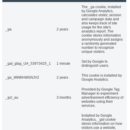
The _ga cookie, installed
by Google Analytics,
calculates visitor, session
and campaign data and
also keeps track of site
usage for the site's
_ga
2 years
analytics report. The
cookie stores information
anonymously and assigns
a randomly generated
number to recognize
unique visitors.
Set by Google to
_gat_gtag_UA_53973425_1
1 minute
distinguish users.
This cookie is installed by
_ga_WW6HWGNJV2
2 years
Google Analytics.
Provided by Google Tag
Manager to experiment
_gcl_au
3 months
advertisement efficiency of
websites using their
services.
Installed by Google
Analytics, _gid cookie
stores information on how
visitors use a website,