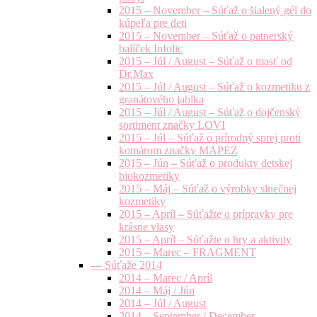
2015 – November – Súťaž o šialený gél do
kúpeľa pre deti
2015 – November – Súťaž o patnerský
balíček Infolic
2015 – Júl / August – Súťaž o masť od
Dr.Max
2015 – Júl / August – Súťaž o kozmetiku z
granátového jablka
2015 – Júl / August – Súťaž o dojčenský
sortiment značky LOVI
2015 – Júl – Súťaž o prírodný sprej proti
komárom značky MAPEZ
2015 – Jún – Súťaž o produkty detskej
biokozmetiky
2015 – Máj – Súťaž o výrobky slnečnej
kozmetiky
2015 – Apríl – Súťažte o prípravky pre
krásne vlasy
2015 – Apríl – Súťažte o hry a aktivity
2015 – Marec – FRAGMENT
— Súťaže 2014
2014 – Marec / Apríl
2014 – Máj / Jún
2014 – Júl / August
2014 – September / December