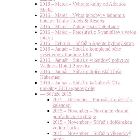
2016 – Marec – Vyhrajte knihy od Albatros
Media
2016 – Marec – Vyhrajte pobyt v jednom z
hotelov Trinity Hotels & Resorts
2016 – Marec – Zahrajte sa s LittleLane
2016 – Marec – Fotosúťaž o 5 vankúšov s vašou
fotkou
2016 – Február – Súťaž o Apetito bylinný sirup
2016 – Január – Súťaž o kompletné očné
vyšetrenie v hodnote 120€
2016 – Január – Súťaž o víkendový pobyt vo
Wellness Hoteli Borovica
2016 – Január – Súťaž o dojčenskú fľašu
Haberman
2016 – Január – Súťaž o kašmírový šál a
unikátny BIO arganový olej
— Súťaže 2015
2015 – December – Fotosúťaž o účasť v
kalendári
2015 – November – Navrhnite vlastnú
pohľadnicu a vyhrajte
2015 – November – Súťaž s dojčenskou
vodou Lucka
2015 – November – Súťaž o víkendový
pobyt