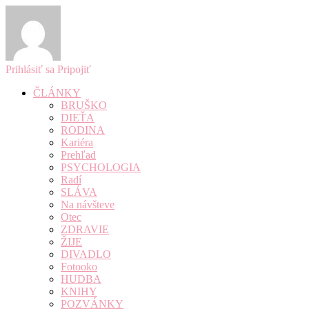
Prihlásiť sa
Pripojiť
ČLÁNKY
BRUŠKO
DIEŤA
RODINA
Kariéra
Prehľad
PSYCHOLOGIA
Radí
SLÁVA
Na návšteve
Otec
ZDRAVIE
ŽIJE
DIVADLO
Fotooko
HUDBA
KNIHY
POZVÁNKY