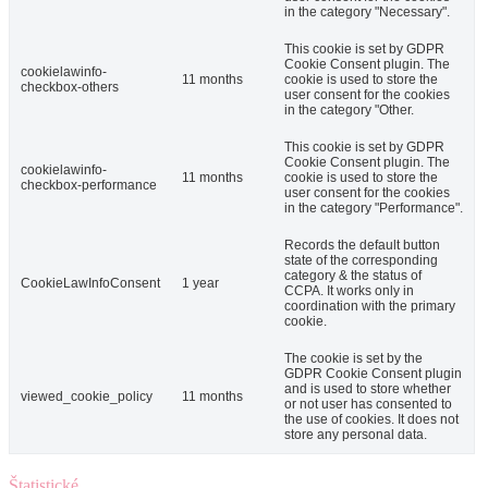
in the category "Necessary".
This cookie is set by GDPR
Cookie Consent plugin. The
cookielawinfo-
11 months
cookie is used to store the
checkbox-others
user consent for the cookies
in the category "Other.
This cookie is set by GDPR
Cookie Consent plugin. The
cookielawinfo-
11 months
cookie is used to store the
checkbox-performance
user consent for the cookies
in the category "Performance".
Records the default button
state of the corresponding
category & the status of
CookieLawInfoConsent
1 year
CCPA. It works only in
coordination with the primary
cookie.
The cookie is set by the
GDPR Cookie Consent plugin
and is used to store whether
viewed_cookie_policy
11 months
or not user has consented to
the use of cookies. It does not
store any personal data.
Štatistické