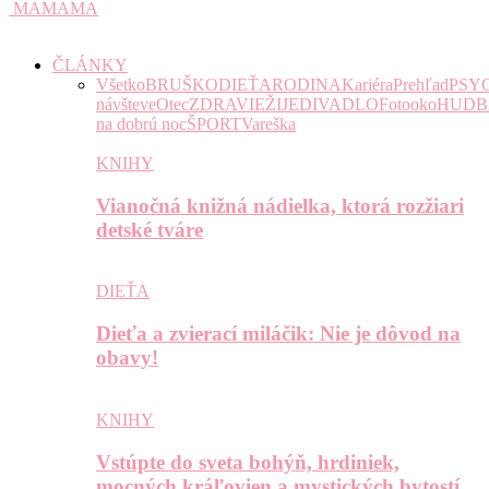
MAMAMA
ČLÁNKY
Všetko
BRUŠKO
DIEŤA
RODINA
Kariéra
Prehľad
PSY
návšteve
Otec
ZDRAVIE
ŽIJE
DIVADLO
Fotooko
HUDB
na dobrú noc
ŠPORT
Vareška
KNIHY
Vianočná knižná nádielka, ktorá rozžiari
detské tváre
DIEŤA
Dieťa a zvierací miláčik: Nie je dôvod na
obavy!
KNIHY
Vstúpte do sveta bohýň, hrdiniek,
mocných kráľovien a mystických bytostí