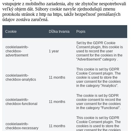
vstupujete z mobilného zariadenia, aby ste zbytočne nespotrebovali
veľký objem dát. Súbory cookie navyše zjednodušujú zmenu
protokolu stránok z http na https, takže bezpečnosť prenášaných
údajov zostáva zaručená.
Cookie
Dĺžka trvania
Popis
Set by the GDPR Cookie
cookielawinfo-
Consent plugin, this cookie is
checkbox-
1 year
used to record the user
advertisement
consent for the cookies in the
"Advertisement" category .
This cookie is set by GDPR
Cookie Consent plugin. The
cookielawinfo-
11 months
cookie is used to store the
checkbox-analytics
user consent for the cookies
in the category "Analytics".
The cookie is set by GDPR
cookielawinfo-
cookie consent to record the
11 months
checkbox-functional
user consent for the cookies
in the category "Functional".
This cookie is set by GDPR
Cookie Consent plugin. The
cookielawinfo-
11 months
cookies is used to store the
checkbox-necessary
user consent for the cookies