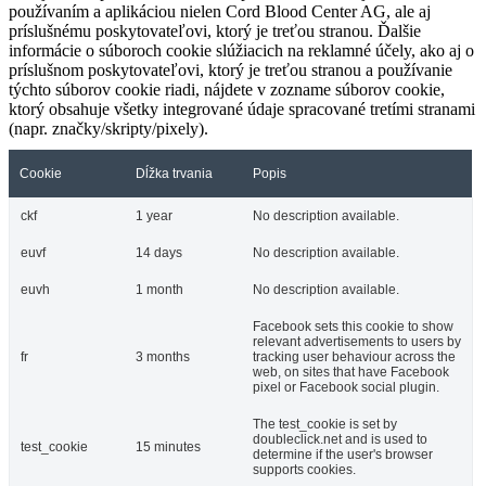
používaním a aplikáciou nielen Cord Blood Center AG, ale aj
príslušnému poskytovateľovi, ktorý je treťou stranou. Ďalšie
informácie o súboroch cookie slúžiacich na reklamné účely, ako aj o
príslušnom poskytovateľovi, ktorý je treťou stranou a používanie
týchto súborov cookie riadi, nájdete v zozname súborov cookie,
ktorý obsahuje všetky integrované údaje spracované tretími stranami
(napr. značky/skripty/pixely).
Cookie
Dĺžka trvania
Popis
ckf
1 year
No description available.
euvf
14 days
No description available.
euvh
1 month
No description available.
Facebook sets this cookie to show
relevant advertisements to users by
fr
3 months
tracking user behaviour across the
web, on sites that have Facebook
pixel or Facebook social plugin.
The test_cookie is set by
doubleclick.net and is used to
test_cookie
15 minutes
determine if the user's browser
supports cookies.