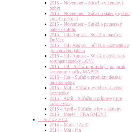
2015 – November – Súťaž o víkendový
pobyt
2015 – November – Súťaž o šialený gél do
kúpeľa pre deti
2015 – November – Súťaž o patnerský
balíček Infolic
2015 – Júl / August – Súťaž o masť od
Dr.Max
2015 – Júl / August – Súťaž o kozmetiku z
granátového jablka
2015 – Júl / August – Súťaž o dojčenský
sortiment značky LOVI
2015 – Júl – Súťaž o prírodný sprej proti
komárom značky MAPEZ
2015 – Jún – Súťaž o produkty detskej
biokozmetiky
2015 – Máj – Súťaž o výrobky slnečnej
kozmetiky
2015 – Apríl – Súťažte o prípravky pre
krásne vlasy
2015 – Apríl – Súťažte o hry a aktivity
2015 – Marec – FRAGMENT
— Súťaže 2014
2014 – Marec / Apríl
2014 – Máj / Jún