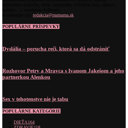
rodinnému rozpočtu, móde, kozmetike, voľnému času, zábave,
kultúre… a mnohému ďalšiemu.
Kontaktujte nás:
redakcia@mamama.sk
POPULÁRNE PRÍSPEVKY
Dyslália – porucha reči, ktorá sa dá odstrániť
Rozhovor Petry a Mravca s Ivanom Jakešom a jeho
partnerkou Alenkou
Sex v tehotenstve nie je tabu
POPULÁRNE KATEGÓRIE
DIEŤA
164
ZDRAVIE
118