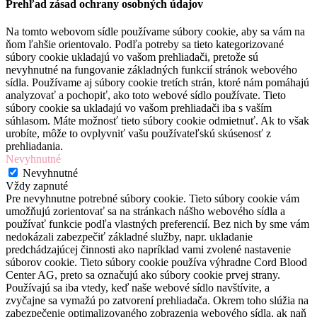
Prehľad zásad ochrany osobných údajov
Na tomto webovom sídle používame súbory cookie, aby sa vám na
ňom ľahšie orientovalo. Podľa potreby sa tieto kategorizované
súbory cookie ukladajú vo vašom prehliadači, pretože sú
nevyhnutné na fungovanie základných funkcií stránok webového
sídla. Používame aj súbory cookie tretích strán, ktoré nám pomáhajú
analyzovať a pochopiť, ako toto webové sídlo používate. Tieto
súbory cookie sa ukladajú vo vašom prehliadači iba s vaším
súhlasom. Máte možnosť tieto súbory cookie odmietnuť. Ak to však
urobíte, môže to ovplyvniť vašu používateľskú skúsenosť z
prehliadania.
Nevyhnutné
Nevyhnutné
Vždy zapnuté
Pre nevyhnutne potrebné súbory cookie. Tieto súbory cookie vám
umožňujú zorientovať sa na stránkach nášho webového sídla a
používať funkcie podľa vlastných preferencií. Bez nich by sme vám
nedokázali zabezpečiť základné služby, napr. ukladanie
predchádzajúcej činnosti ako napríklad vami zvolené nastavenie
súborov cookie. Tieto súbory cookie používa výhradne Cord Blood
Center AG, preto sa označujú ako súbory cookie prvej strany.
Používajú sa iba vtedy, keď naše webové sídlo navštívite, a
zvyčajne sa vymažú po zatvorení prehliadača. Okrem toho slúžia na
zabezpečenie optimalizovaného zobrazenia webového sídla, ak naň