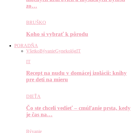
zo…
BRUŠKO
Koho si vybrať k pôrodu
PORADŇA
Všetko
Bývanie
Gynekológ
IT
IT
Recept na nudu v domácej izolácii: knihy
pre deti na mieru
DIEŤA
Čo ste chceli vedieť – cmúľanie prsta, kedy
je čas na…
Bývanie