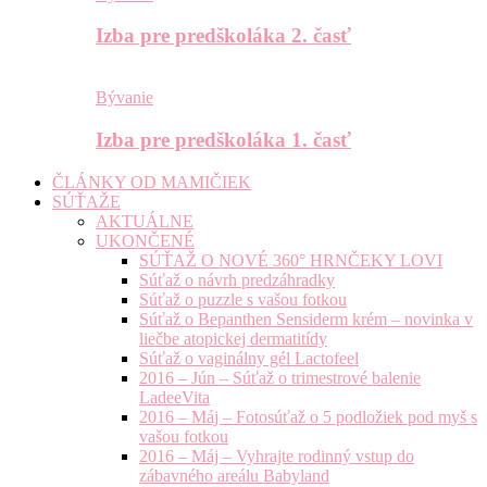
Izba pre predškoláka 2. časť
Bývanie
Izba pre predškoláka 1. časť
ČLÁNKY OD MAMIČIEK
SÚŤAŽE
AKTUÁLNE
UKONČENÉ
SÚŤAŽ O NOVÉ 360° HRNČEKY LOVI
Súťaž o návrh predzáhradky
Súťaž o puzzle s vašou fotkou
Súťaž o Bepanthen Sensiderm krém – novinka v
liečbe atopickej dermatitídy
Súťaž o vaginálny gél Lactofeel
2016 – Jún – Súťaž o trimestrové balenie
LadeeVita
2016 – Máj – Fotosúťaž o 5 podložiek pod myš s
vašou fotkou
2016 – Máj – Vyhrajte rodinný vstup do
zábavného areálu Babyland