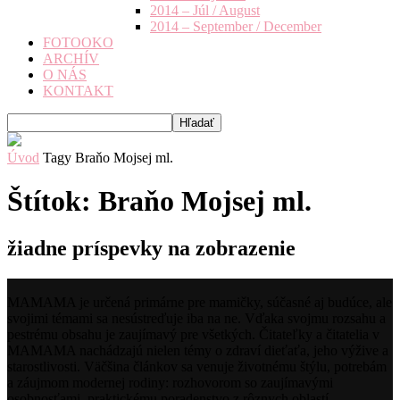
2014 – Júl / August
2014 – September / December
FOTOOKO
ARCHÍV
O NÁS
KONTAKT
Úvod
Tagy
Braňo Mojsej ml.
Štítok: Braňo Mojsej ml.
žiadne príspevky na zobrazenie
MAMAMA je určená primárne pre mamičky, súčasné aj budúce, ale
svojimi témami sa nesústreďuje iba na ne. Vďaka svojmu rozsahu a
pestrému obsahu je zaujímavý pre všetkých. Čitateľky a čitatelia v
MAMAMA nachádzajú nielen témy o zdraví dieťaťa, jeho výžive a
starostlivosti. Väčšina článkov sa venuje životnému štýlu, potrebám
a záujmom modernej rodiny: rozhovorom so zaujímavými
osobnosťami, praktickému poradenstvo z rôznych oblastí,