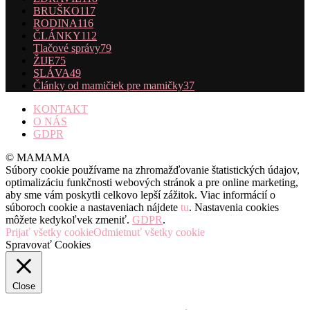
BRUŠKO
117
RODINA
116
ČLÁNKY
112
Tlačové správy
79
ŽIJE
75
SLÁVA
49
Články od mamičiek pre mamičky
37
KONTAKT
O NÁS
GDPR
© MAMAMA
Súbory cookie používame na zhromažďovanie štatistických údajov,
optimalizáciu funkčnosti webových stránok a pre online marketing,
aby sme vám poskytli celkovo lepší zážitok. Viac informácií o
súboroch cookie a nastaveniach nájdete
tu
. Nastavenia cookies
môžete kedykoľvek zmeniť.
GDPR
.
Prijať všetky cookie
Odmietnuť všetky cookie
Spravovať Cookies
Close