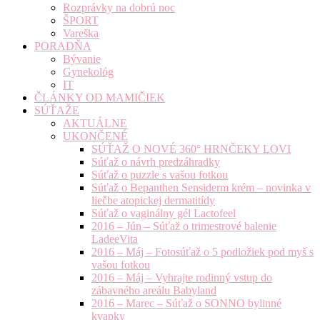
Rozprávky na dobrú noc
ŠPORT
Vareška
PORADŇA
Bývanie
Gynekológ
IT
ČLÁNKY OD MAMIČIEK
SÚŤAŽE
AKTUÁLNE
UKONČENÉ
SÚŤAŽ O NOVÉ 360° HRNČEKY LOVI
Súťaž o návrh predzáhradky
Súťaž o puzzle s vašou fotkou
Súťaž o Bepanthen Sensiderm krém – novinka v
liečbe atopickej dermatitídy
Súťaž o vaginálny gél Lactofeel
2016 – Jún – Súťaž o trimestrové balenie
LadeeVita
2016 – Máj – Fotosúťaž o 5 podložiek pod myš s
vašou fotkou
2016 – Máj – Vyhrajte rodinný vstup do
zábavného areálu Babyland
2016 – Marec – Súťaž o SONNO bylinné
kvapky