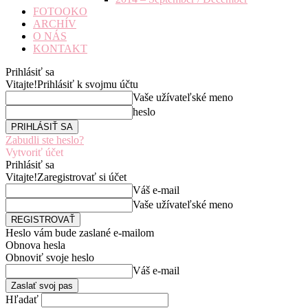
FOTOOKO
ARCHÍV
O NÁS
KONTAKT
Prihlásiť sa
Vitajte!
Prihlásiť k svojmu účtu
Vaše užívateľské meno
heslo
Zabudli ste heslo?
Vytvoriť účet
Prihlásiť sa
Vitajte!
Zaregistrovať si účet
Váš e-mail
Vaše užívateľské meno
Heslo vám bude zaslané e-mailom
Obnova hesla
Obnoviť svoje heslo
Váš e-mail
Hľadať