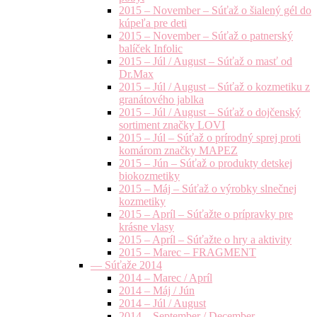
2015 – November – Súťaž o šialený gél do
kúpeľa pre deti
2015 – November – Súťaž o patnerský
balíček Infolic
2015 – Júl / August – Súťaž o masť od
Dr.Max
2015 – Júl / August – Súťaž o kozmetiku z
granátového jablka
2015 – Júl / August – Súťaž o dojčenský
sortiment značky LOVI
2015 – Júl – Súťaž o prírodný sprej proti
komárom značky MAPEZ
2015 – Jún – Súťaž o produkty detskej
biokozmetiky
2015 – Máj – Súťaž o výrobky slnečnej
kozmetiky
2015 – Apríl – Súťažte o prípravky pre
krásne vlasy
2015 – Apríl – Súťažte o hry a aktivity
2015 – Marec – FRAGMENT
— Súťaže 2014
2014 – Marec / Apríl
2014 – Máj / Jún
2014 – Júl / August
2014 – September / December