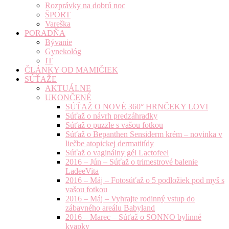
Rozprávky na dobrú noc
ŠPORT
Vareška
PORADŇA
Bývanie
Gynekológ
IT
ČLÁNKY OD MAMIČIEK
SÚŤAŽE
AKTUÁLNE
UKONČENÉ
SÚŤAŽ O NOVÉ 360° HRNČEKY LOVI
Súťaž o návrh predzáhradky
Súťaž o puzzle s vašou fotkou
Súťaž o Bepanthen Sensiderm krém – novinka v
liečbe atopickej dermatitídy
Súťaž o vaginálny gél Lactofeel
2016 – Jún – Súťaž o trimestrové balenie
LadeeVita
2016 – Máj – Fotosúťaž o 5 podložiek pod myš s
vašou fotkou
2016 – Máj – Vyhrajte rodinný vstup do
zábavného areálu Babyland
2016 – Marec – Súťaž o SONNO bylinné
kvapky