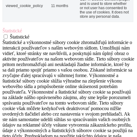
and is used to store whether
viewed_cookie_policy
11 months
or not user has consented to
the use of cookies. It does not
store any personal data.
Štatistické
Štatistické
Štatistické a výkonnostné súbory cookie zhromažďujú informácie o
interakcii používateľov s naším webovým sídlom. Umožňujú nám
vidieť, ktoré stránky ste navštívili, a poskytujú nám úplný obraz o
aktivite používateľov na našom webovom sídle. Tieto súbory cookie
pritom nezhromažďujú ani neukladajú žiadne informácie, ktoré by
sa dali priamo spojiť priamo s vašou osobou. Získané informácie sa
zvyčajne ďalej spracúvajú v súhrnnej forme. Výkonnostné a
štatistické súbory cookie slúžia výhradne na zlepšenie výkonu
webového sídla a prispôsobenie online skúsenosti potrebám
používateľa. Výkonnostné a štatistické súbory cookie sa používajú
na základe nášho oprávneného záujmu, aby sme lepšie porozumeli
správaniu používateľov na tomto webovom sídle. Tieto súbory
cookie však môžete kedykoľvek deaktivovať pomocou nižšie
uvedených tlačidiel alebo cez nastavenia v svojom prehliadači. Ak
ste nám samostatne udelili súhlas so spracúvaním vašich osobných
údajov na reklamné účely vrátane vytvorenia zákazníckeho profilu,
údaje z výkonnostných a štatistických súborov cookie sa použijú na
tieto účely. Predpokladom na použitie takýchto údajov je naša