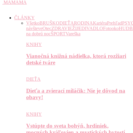
MAMAMA
ČLÁNKY
Všetko
BRUŠKO
DIEŤA
RODINA
Kariéra
Prehľad
PSY
návšteve
Otec
ZDRAVIE
ŽIJE
DIVADLO
Fotooko
HUDB
na dobrú noc
ŠPORT
Vareška
KNIHY
Vianočná knižná nádielka, ktorá rozžiari
detské tváre
DIEŤA
Dieťa a zvierací miláčik: Nie je dôvod na
obavy!
KNIHY
Vstúpte do sveta bohýň, hrdiniek,
mocných kráľovien a mystických bytostí