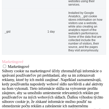
websites using their
services.
Installed by Google
Analytics, _gid cookie
stores information on how
visitors use a website,
while also creating an
analytics report of the
_gid
1 day
website's performance.
Some of the data that are
collected include the
number of visitors, their
source, and the pages
they visit anonymously.
Marketingové
Marketingové
Súbory cookie na marketingové účely zhromažďujú informácie o
správaní používateľov pri prehliadaní, aby sa im zobrazovali
reklamy, ktoré by ich mohli zaujímať. Napríklad zaznamenávajú,
kedy používatelia naposledy webové sídlo navštívili a aké aktivity
na ňom vykonali. Tieto informácie slúžia na vytvorenie profilu
záujmov, aby sa umožnilo umiestnenie relevantných reklám pre
používateľov na iných webových sídlach. Ďalšou výhodou týchto
súborov cookie je, že získané informácie možno použiť na
obmedzenie počtu reklám a zabránenie ich nadmernému