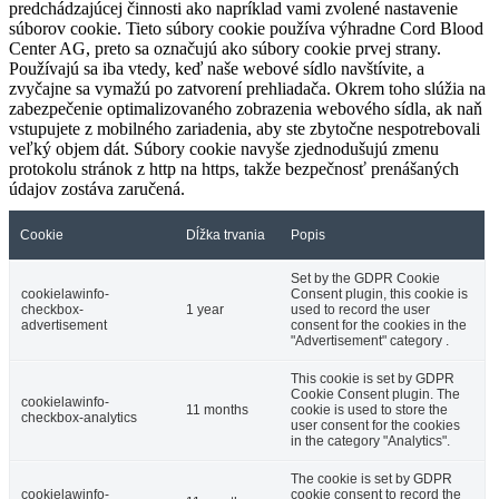
predchádzajúcej činnosti ako napríklad vami zvolené nastavenie
súborov cookie. Tieto súbory cookie používa výhradne Cord Blood
Center AG, preto sa označujú ako súbory cookie prvej strany.
Používajú sa iba vtedy, keď naše webové sídlo navštívite, a
zvyčajne sa vymažú po zatvorení prehliadača. Okrem toho slúžia na
zabezpečenie optimalizovaného zobrazenia webového sídla, ak naň
vstupujete z mobilného zariadenia, aby ste zbytočne nespotrebovali
veľký objem dát. Súbory cookie navyše zjednodušujú zmenu
protokolu stránok z http na https, takže bezpečnosť prenášaných
údajov zostáva zaručená.
Cookie
Dĺžka trvania
Popis
Set by the GDPR Cookie
cookielawinfo-
Consent plugin, this cookie is
checkbox-
1 year
used to record the user
advertisement
consent for the cookies in the
"Advertisement" category .
This cookie is set by GDPR
Cookie Consent plugin. The
cookielawinfo-
11 months
cookie is used to store the
checkbox-analytics
user consent for the cookies
in the category "Analytics".
The cookie is set by GDPR
cookielawinfo-
cookie consent to record the