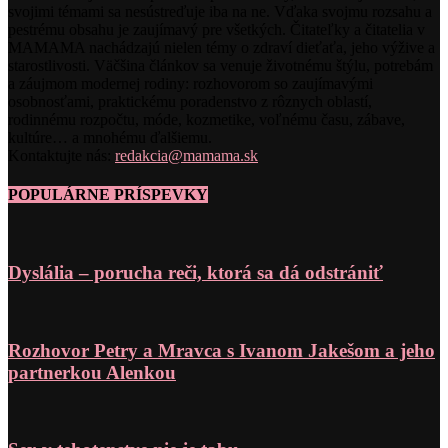
svojimi témami sa nesústreďuje iba na ne. Vďaka svojmu rozsahu a
pestrému obsahu je zaujímavý pre všetkých. Čitateľky a čitatelia v
MAMAMA nachádzajú nielen témy o zdraví dieťaťa, jeho výžive a
starostlivosti. Väčšina článkov sa venuje životnému štýlu, potrebám
a záujmom modernej rodiny: rozhovorom so zaujímavými
osobnosťami, praktickému poradenstvo z rôznych oblastí,
rodinnému rozpočtu, móde, kozmetike, voľnému času, zábave,
kultúre… a mnohému ďalšiemu.
Kontaktujte nás:
redakcia@mamama.sk
POPULÁRNE PRÍSPEVKY
Dyslália – porucha reči, ktorá sa dá odstrániť
Rozhovor Petry a Mravca s Ivanom Jakešom a jeho
partnerkou Alenkou