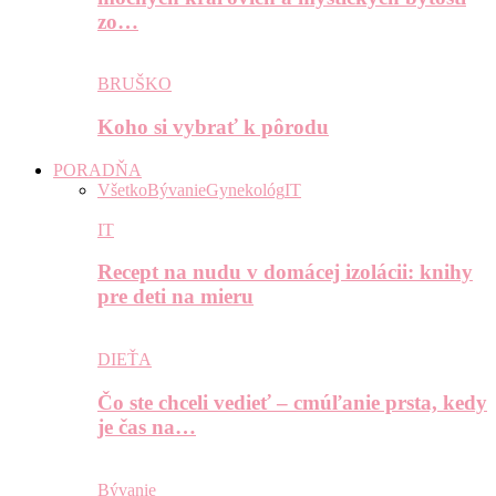
zo…
BRUŠKO
Koho si vybrať k pôrodu
PORADŇA
Všetko
Bývanie
Gynekológ
IT
IT
Recept na nudu v domácej izolácii: knihy
pre deti na mieru
DIEŤA
Čo ste chceli vedieť – cmúľanie prsta, kedy
je čas na…
Bývanie