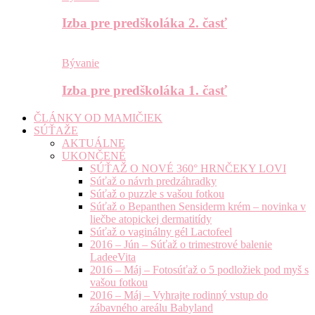
Izba pre predškoláka 2. časť
Bývanie
Izba pre predškoláka 1. časť
ČLÁNKY OD MAMIČIEK
SÚŤAŽE
AKTUÁLNE
UKONČENÉ
SÚŤAŽ O NOVÉ 360° HRNČEKY LOVI
Súťaž o návrh predzáhradky
Súťaž o puzzle s vašou fotkou
Súťaž o Bepanthen Sensiderm krém – novinka v
liečbe atopickej dermatitídy
Súťaž o vaginálny gél Lactofeel
2016 – Jún – Súťaž o trimestrové balenie
LadeeVita
2016 – Máj – Fotosúťaž o 5 podložiek pod myš s
vašou fotkou
2016 – Máj – Vyhrajte rodinný vstup do
zábavného areálu Babyland