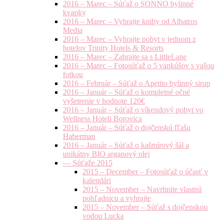
2016 – Marec – Súťaž o SONNO bylinné
kvapky
2016 – Marec – Vyhrajte knihy od Albatros
Media
2016 – Marec – Vyhrajte pobyt v jednom z
hotelov Trinity Hotels & Resorts
2016 – Marec – Zahrajte sa s LittleLane
2016 – Marec – Fotosúťaž o 5 vankúšov s vašou
fotkou
2016 – Február – Súťaž o Apetito bylinný sirup
2016 – Január – Súťaž o kompletné očné
vyšetrenie v hodnote 120€
2016 – Január – Súťaž o víkendový pobyt vo
Wellness Hoteli Borovica
2016 – Január – Súťaž o dojčenskú fľašu
Haberman
2016 – Január – Súťaž o kašmírový šál a
unikátny BIO arganový olej
— Súťaže 2015
2015 – December – Fotosúťaž o účasť v
kalendári
2015 – November – Navrhnite vlastnú
pohľadnicu a vyhrajte
2015 – November – Súťaž s dojčenskou
vodou Lucka