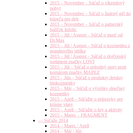
2015 – November – Súťaž o víkendový
pobyt
2015 – November – Súťaž o šialený gél do
kúpeľa pre deti
2015 – November – Súťaž o patnerský
balíček Infolic
2015 – Júl / August – Súťaž o masť od
Dr.Max
2015 – Júl / August – Súťaž o kozmetiku z
granátového jablka
2015 – Júl / August – Súťaž o dojčenský
sortiment značky LOVI
2015 – Júl – Súťaž o prírodný sprej proti
komárom značky MAPEZ
2015 – Jún – Súťaž o produkty detskej
biokozmetiky
2015 – Máj – Súťaž o výrobky slnečnej
kozmetiky
2015 – Apríl – Súťažte o prípravky pre
krásne vlasy
2015 – Apríl – Súťažte o hry a aktivity
2015 – Marec – FRAGMENT
— Súťaže 2014
2014 – Marec / Apríl
2014 – Máj / Jún