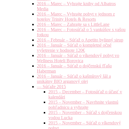
2016 – Marec – Vyhrajte knihy od Albatros
Media
2016 – Marec – Vyhrajte pobyt v jednom z
hotelov Trinity Hotels & Resorts
2016 – Marec – Zahrajte sa s LittleLane
2016 – Marec – Fotosúťaž o 5 vankúšov s vašou
fotkou
2016 – Február – Súťaž o Apetito bylinný sirup
2016 – Január – Súťaž o kompletné očné
vyšetrenie v hodnote 120€
2016 – Január – Súťaž o víkendový pobyt vo
Wellness Hoteli Borovica
2016 – Január – Súťaž o dojčenskú fľašu
Haberman
2016 – Január – Súťaž o kašmírový šál a
unikátny BIO arganový olej
— Súťaže 2015
2015 – December – Fotosúťaž o účasť v
kalendári
2015 – November – Navrhnite vlastnú
pohľadnicu a vyhrajte
2015 – November – Súťaž s dojčenskou
vodou Lucka
2015 – November – Súťaž o víkendový
pobyt