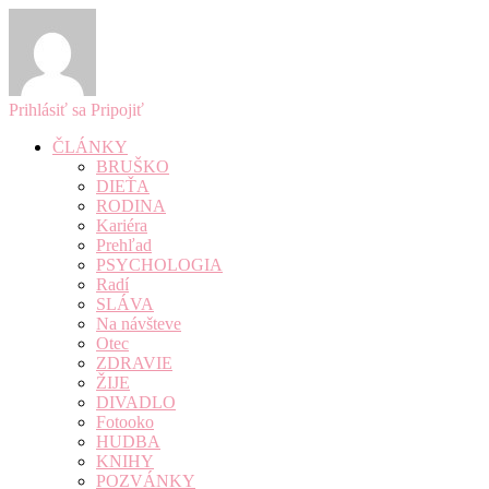
Prihlásiť sa
Pripojiť
ČLÁNKY
BRUŠKO
DIEŤA
RODINA
Kariéra
Prehľad
PSYCHOLOGIA
Radí
SLÁVA
Na návšteve
Otec
ZDRAVIE
ŽIJE
DIVADLO
Fotooko
HUDBA
KNIHY
POZVÁNKY