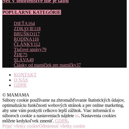
Sex v tehotenstve nie je tabu
POPULÁRNE KATEGÓRIE
DIEŤA
164
ZDRAVIE
118
BRUŠKO
117
RODINA
116
ČLÁNKY
112
Tlačové správy
79
ŽIJE
75
SLÁVA
49
Články od mamičiek pre mamičky
37
KONTAKT
O NÁS
GDPR
© MAMAMA
Súbory cookie používame na zhromažďovanie štatistických údajov,
optimalizáciu funkčnosti webových stránok a pre online marketing,
aby sme vám poskytli celkovo lepší zážitok. Viac informácií o
súboroch cookie a nastaveniach nájdete
tu
. Nastavenia cookies
môžete kedykoľvek zmeniť.
GDPR
.
Prijať všetky cookie
Odmietnuť všetky cookie