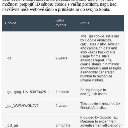
možnosť prepojiť ID súboru cookie s vaším profilom, napr. keď
navštívite naše webové sídlo a prihlásite sa do svojho konta.
Dĺžka
Cookie
Popis
trvania
The _ga cookie, installed
by Google Analytics,
calculates visitor, session
and campaign data and
also keeps track of site
usage for the site's
_ga
2 years
analytics report. The
cookie stores information
anonymously and assigns
a randomly generated
number to recognize
unique visitors.
Set by Google to
_gat_gtag_UA_53973425_1
1 minute
distinguish users.
This cookie is installed by
_ga_WW6HWGNJV2
2 years
Google Analytics.
Provided by Google Tag
Manager to experiment
_gcl_au
3 months
advertisement efficiency of