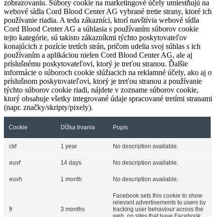
zobrazovaniu. Súbory cookie na marketingové účely umiestňujú na
webové sídla Cord Blood Center AG vybrané tretie strany, ktoré ich
používanie riadia. A teda zákazníci, ktorí navštívia webové sídla
Cord Blood Center AG a súhlasia s používaním súborov cookie
tejto kategórie, sú takisto zákazníkmi týchto poskytovateľov
konajúcich z pozície tretích strán, pričom udelia svoj súhlas s ich
používaním a aplikáciou nielen Cord Blood Center AG, ale aj
príslušnému poskytovateľovi, ktorý je treťou stranou. Ďalšie
informácie o súboroch cookie slúžiacich na reklamné účely, ako aj o
príslušnom poskytovateľovi, ktorý je treťou stranou a používanie
týchto súborov cookie riadi, nájdete v zozname súborov cookie,
ktorý obsahuje všetky integrované údaje spracované tretími stranami
(napr. značky/skripty/pixely).
Cookie
Dĺžka trvania
Popis
ckf
1 year
No description available.
euvf
14 days
No description available.
euvh
1 month
No description available.
Facebook sets this cookie to show
relevant advertisements to users by
fr
3 months
tracking user behaviour across the
web, on sites that have Facebook