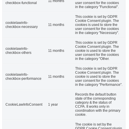
11 months
checkbox-functional
user consent for the cookies
in the category "Functional".
This cookie is set by GDPR
Cookie Consent plugin. The
cookielawinfo-
11 months
cookies is used to store the
checkbox-necessary
user consent for the cookies
in the category "Necessary".
This cookie is set by GDPR
Cookie Consent plugin. The
cookielawinfo-
11 months
cookie is used to store the
checkbox-others
user consent for the cookies
in the category "Other.
This cookie is set by GDPR
Cookie Consent plugin. The
cookielawinfo-
11 months
cookie is used to store the
checkbox-performance
user consent for the cookies
in the category "Performance".
Records the default button
state of the corresponding
category & the status of
CookieLawInfoConsent
1 year
CCPA. It works only in
coordination with the primary
cookie.
The cookie is set by the
GDPR Cookie Consent plugin